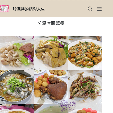
跳
珍妮特的精彩人生
至
主
要
分類
宜蘭 聚餐
內
容