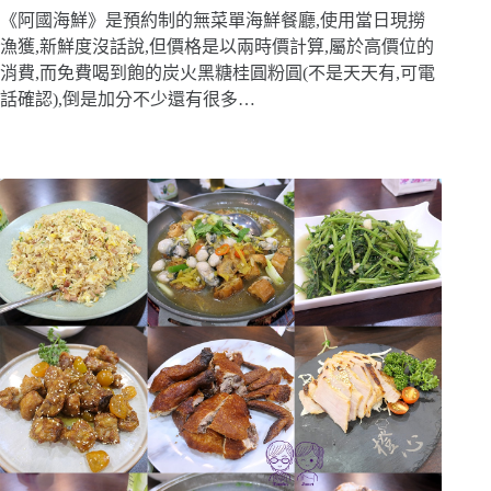
《阿國海鮮》是預約制的無菜單海鮮餐廳,使用當日現撈
漁獲,新鮮度沒話說,但價格是以兩時價計算,屬於高價位的
消費,而免費喝到飽的炭火黑糖桂圓粉圓(不是天天有,可電
話確認),倒是加分不少還有很多…