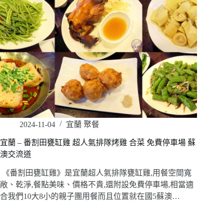
2024-11-04
宜蘭 聚餐
宜蘭 – 番割田甕缸雞 超人氣排隊烤雞 合菜 免費停車場 蘇
澳交流道
《番割田甕缸雞》是宜蘭超人氣排隊甕缸雞,用餐空間寬
敞、乾淨,餐點美味、價格不貴,還附設免費停車場,相當適
合我們10大8小的親子團用餐而且位置就在國5蘇澳…