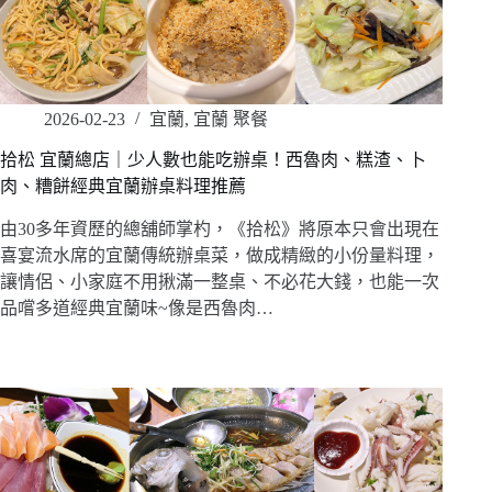
2026-02-23
宜蘭
,
宜蘭 聚餐
拾松 宜蘭總店｜少人數也能吃辦桌！西魯肉、糕渣、卜
肉、糟餅經典宜蘭辦桌料理推薦
由30多年資歷的總舖師掌杓，《拾松》將原本只會出現在
喜宴流水席的宜蘭傳統辦桌菜，做成精緻的小份量料理，
讓情侶、小家庭不用揪滿一整桌、不必花大錢，也能一次
品嚐多道經典宜蘭味~像是西魯肉…