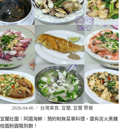
2026-04-06
台灣美食
,
宜蘭
,
宜蘭 聚餐
宜蘭壯圍｜阿國海鮮：預約制無菜單料理，還有炭火黑糖
桂圓粉圓喝到飽！