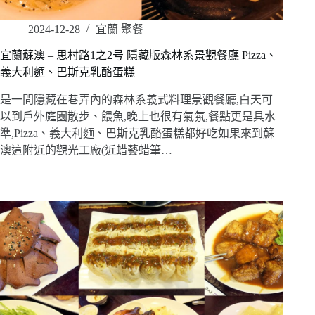
2024-12-28
宜蘭 聚餐
宜蘭蘇澳 – 思村路1之2号 隱藏版森林系景觀餐廳 Pizza、
義大利麵、巴斯克乳酪蛋糕
是一間隱藏在巷弄內的森林系義式料理景觀餐廳,白天可
以到戶外庭園散步、餵魚,晚上也很有氣氛,餐點更是具水
準,Pizza、義大利麵、巴斯克乳酪蛋糕都好吃如果來到蘇
澳這附近的觀光工廠(近蜡藝蜡筆…