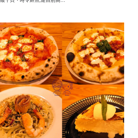
級干貝、時令鮮魚,是目前高…