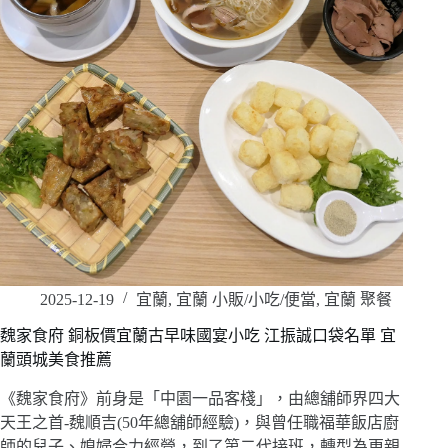
2025-12-19
宜蘭
,
宜蘭 小販/小吃/便當
,
宜蘭 聚餐
魏家食府 銅板價宜蘭古早味國宴小吃 江振誠口袋名單 宜
蘭頭城美食推薦
《魏家食府》前身是「中園一品客棧」，由總舖師界四大
天王之首-魏順吉(50年總舖師經驗)，與曾任職福華飯店廚
師的兒子、媳婦合力經營，到了第二代接班，轉型為更親