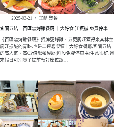
2025-03-21
宜蘭 聚餐
宜蘭五結 – 百匯窯烤雞餐廳 十大好食 江振誠 免費停車
《百匯窯烤雞餐廳》招牌甕烤雞、五更腸旺獲得米其林主
廚江振誠的青睞,也是二連霸榮獲十大好食餐廳,宜蘭五結
的高人氣、高CP值聚餐餐廳(附設免費停車場)生意很好,週
末假日可別忘了提前預訂座位跟…