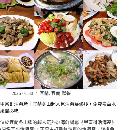
2026-01-30
宜蘭
,
宜蘭 聚餐
甲富哥活海產｜宜蘭冬山超人氣活海鮮熱炒，免費豪華水
果盤必吃
位於宜蘭冬山鄉的超人氣熱炒海鮮餐廳《甲富哥活海產》
(原名富哥活海產)，不只主打新鮮現撈的活海產，飯後免