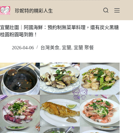
跳
珍妮特的精彩人生
至
主
要
宜蘭壯圍｜阿國海鮮：預約制無菜單料理，還有炭火黑糖
內
桂圓粉圓喝到飽！
容
2026-04-06
台灣美食
,
宜蘭
,
宜蘭 聚餐