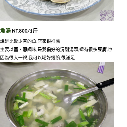
魚湯
 NT.800/1斤
說是比較少有的魚,店家很推薦
主要以
薑、蔥
調味,是我偏好的清甜湯頭,還有很多
豆腐
,也
因為很大一鍋,我可以喝好幾碗,很滿足