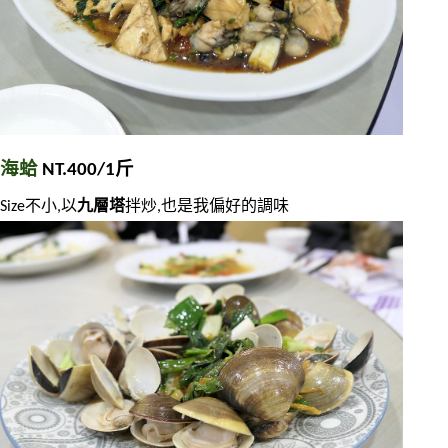
海蛤
 NT.400/1斤
Size不小,以
九層塔
拌炒,也是我偏好的調味