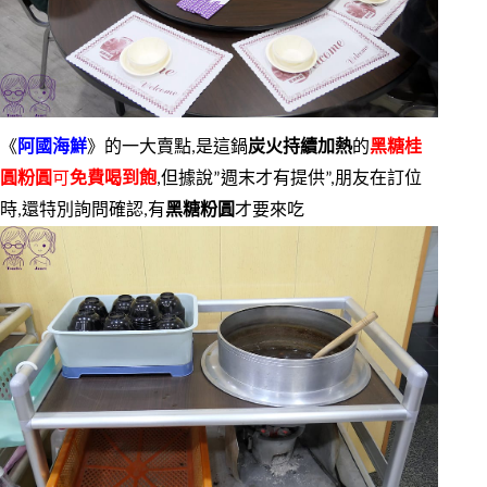
《
阿國海鮮
》的一大賣點,是這鍋
炭火持續加熱
的
黑糖桂
圓粉圓
可
免費喝到飽
,但據說”週末才有提供”,朋友在訂位
時,還特別詢問確認,有
黑糖粉圓
才要來吃