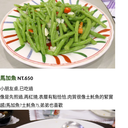
馬加魚 
NT.650
小朋友桌,已吃過
像是先煎過,再紅燒,表層有點恰恰,肉質很像土魠魚的緊實
感(
馬加魚?土魠魚?
),弟弟也喜歡