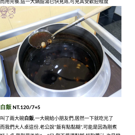
而用完餐,這一大鍋甜湯已快見底,可見其受歡迎程度
白飯
 NT.120/7+5
叫了兩大碗
白飯
,一大碗給小朋友們,居然一下就吃光了
而我們大人桌這份,老公說”飯有點黏糊”,可能是因為剛煮