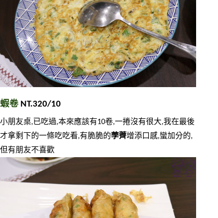
蝦卷 
NT.320/10
小朋友桌,已吃過,本來應該有10卷,一捲沒有很大,我在最後
才拿剩下的一條吃吃看,有脆脆的
荸薺
增添口感,蠻加分的,
但有朋友不喜歡