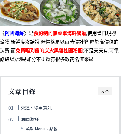
《
阿國海鮮
》是
預約制
的
無菜單海鮮餐廳
,使用當日現撈
漁獲,新鮮度沒話說,但價格是以兩時價計算,屬於高價位的
消費,而
免費喝到飽
的
炭火黑糖桂圓粉圓
(不是天天有,可電
話確認),倒是加分不少還有很多政商名流來過
文章目錄
收合
交通、停車資訊
阿國海鮮
菜單 Menu、點餐