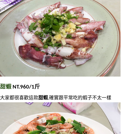
甜蝦
 NT.960/1斤
大家都很喜歡這款
甜蝦
,確實跟平常吃的蝦子不太一樣