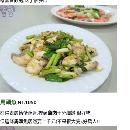
樣蠻喜歡的,吃了很多口
馬頭魚
 NT.1050
煎得表層恰恰酥香,裡頭
魚肉
十分細嫩,很好吃
但這條
馬頭魚
居然要上千元(不是很大隻),好驚人!!