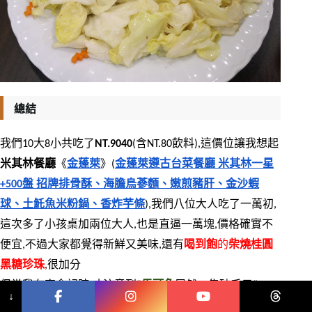
總結
我們10大8小共吃了
NT.9040
(含NT.80飲料),這價位讓我想起
米其林餐廳
《
金蓬萊
》(
金蓬萊遵古台菜餐廳 米其林一星
+500盤 招牌排骨酥、海膽烏蔘麵、嫩煎豬肝、金沙蝦
球、土魠魚米粉鍋、香炸芋條
),我們八位大人吃了一萬初,
這次多了小孩桌加兩位大人,也是直逼一萬塊,價格確實不
便宜,不過大家都覺得新鮮又美味,還有
喝到飽
的
柴燒桂圓
黑糖珍珠
,很加分
但當我在寫食記時,才注意到”
馬頭魚
居然一隻破千元
“
!!
↓