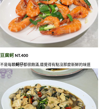
豆腐蚵
 NT.400
不是每顆
蚵仔
都很飽滿,還覺得有點沒那麼新鮮的味道