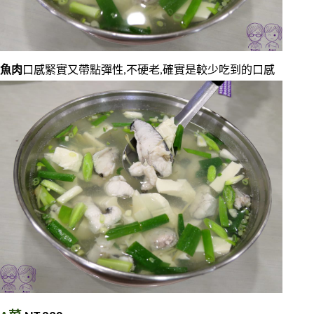
魚肉
口感緊實又帶點彈性,不硬老,確實是較少吃到的口感