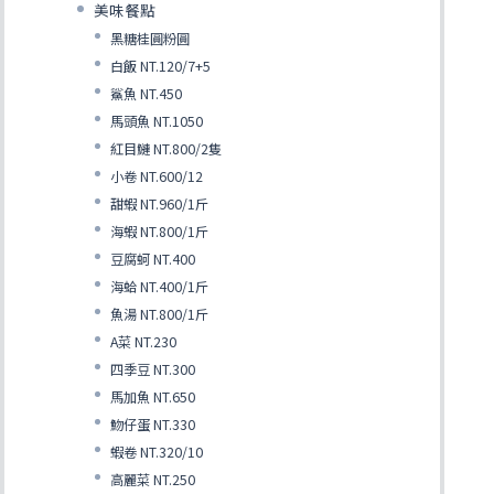
美味餐點
黑糖桂圓粉圓
白飯 NT.120/7+5
鯊魚 NT.450
馬頭魚 NT.1050
紅目鰱 NT.800/2隻
小卷 NT.600/12
甜蝦 NT.960/1斤
海蝦 NT.800/1斤
豆腐蚵 NT.400
海蛤 NT.400/1斤
魚湯 NT.800/1斤
A菜 NT.230
四季豆 NT.300
馬加魚 NT.650
魩仔蛋 NT.330
蝦卷 NT.320/10
高麗菜 NT.250