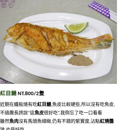
紅目鰱
 NT.800/2隻
近期在鐵板燒有吃
紅目鰱
,魚皮比較硬些,所以沒有吃魚皮,
不過團長誇說”這
魚皮
很好吃”,我倒忘了吃一口看看
雖然
魚肉
沒有馬頭魚細緻,仍有不錯的緊實度,沾點
紅燒醬
汁
,也是好吃