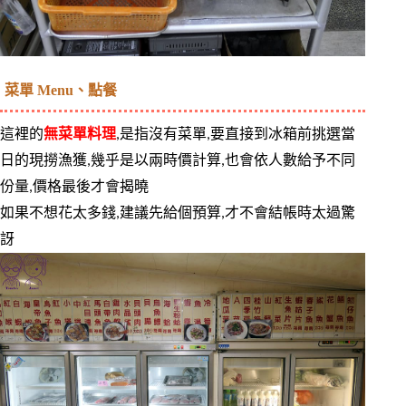
菜單 Menu、點餐
這裡的
無菜單料理
,是指沒有菜單,要直接到冰箱前挑選當
日的現撈漁獲,幾乎是以兩時價計算,也會依人數給予不同
份量,價格最後才會揭曉
如果不想花太多錢,建議先給個預算,才不會結帳時太過驚
訝