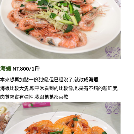
海蝦
 NT.800/1斤
本來想再加點一份甜蝦,但已經沒了,就改成
海蝦
海蝦比較大隻,跟平常看到的比較像,也是有不錯的新鮮度,
肉質緊實有彈性,我跟弟弟都喜歡