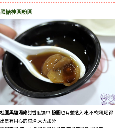
黑糖桂圓粉圓
桂圓黑糖湯底
甜香度適中,
粉圓
也有煮透入味,不軟爛,喝得
出是有用心的甜湯,大大加分