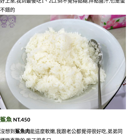
好上桌,我到最後吃1、2口,倒不覺得黏糊,拌點醬汁,也是蠻
不錯的
鯊魚
 NT.450
沒想到
鯊魚肉
能這麼軟嫩,我跟老公都覺得很好吃,弟弟同