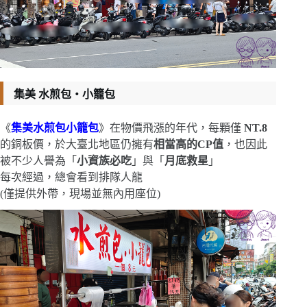
集美 水煎包‧小籠包
《
集美水煎包小籠包
》在物價飛漲的年代，每顆僅
NT.8
的銅板價，於大臺北地區仍擁有
相當高的CP值
，也因此
被不少人譽為「
小資族必吃
」與「
月底救星
」
每次經過，總會看到排隊人龍
(僅提供外帶，現場並無內用座位)