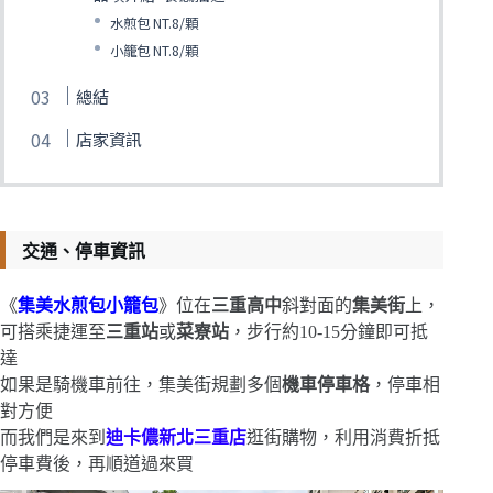
水煎包 NT.8/顆
小籠包 NT.8/顆
總結
店家資訊
交通、停車資訊
《
集美水煎包小籠包
》位在
三重高中
斜對面的
集美街
上，
可搭乘捷運至
三重站
或
菜寮站
，步行約10-15分鐘即可抵
達
如果是騎機車前往，集美街規劃多個
機車停車格
，停車相
對方便
而我們是來到
迪卡儂
新北三重店
逛街購物，利用消費折抵
停車費後，再順道過來買