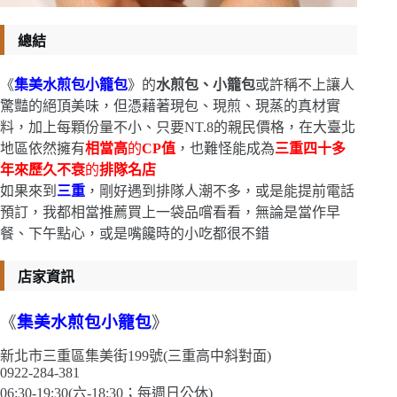
總結
《
集美水煎包小籠包
》的
水煎包、小籠包
或許稱不上讓人
驚豔的絕頂美味，但憑藉著現包、現煎、現蒸的真材實
料，加上每顆份量不小、只要NT.8的親民價格，在大臺北
地區依然擁有
相當高
的
CP值
，也難怪能成為
三重四十多
年來歷久不衰
的
排隊名店
如果來到
三重
，剛好遇到排隊人潮不多，或是能提前電話
預訂，我都相當推薦買上一袋品嚐看看，無論是當作早
餐、下午點心，或是嘴饞時的小吃都很不錯
店家資訊
《
集美水煎包小籠包
》
新北市三重區集美街199號(三重高中斜對面)
0922-284-381
06:30-19:30(六-18:30；每週日公休)