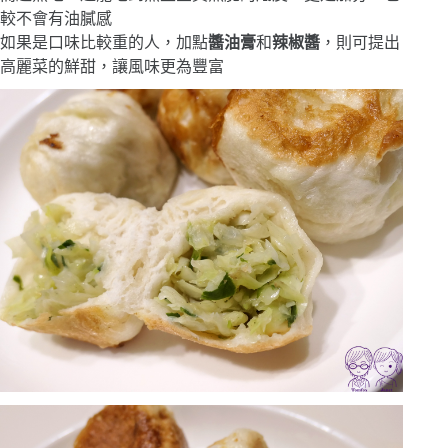
較不會有油膩感
如果是口味比較重的人，加點
醬油膏
和
辣椒醬
，則可提出
高麗菜的鮮甜，讓風味更為豐富