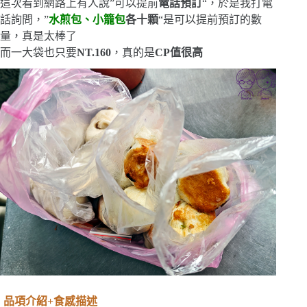
這次看到網路上有人說”可以提前
電話預訂
“，於是我打電
話詢問，”
水煎包、小籠包
各十顆
“是可以提前預訂的數
量，真是太棒了
而一大袋也只要
NT.160
，真的是
CP值很高
品項介紹+食感描述