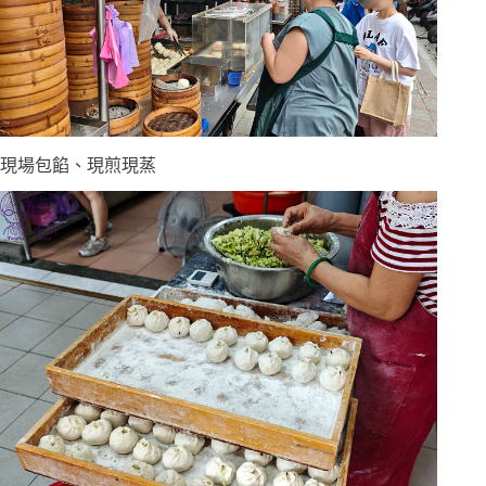
現場包餡、現煎現蒸