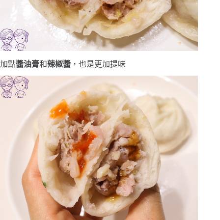
加點
醬油膏
和
辣椒醬
，也是更加提味