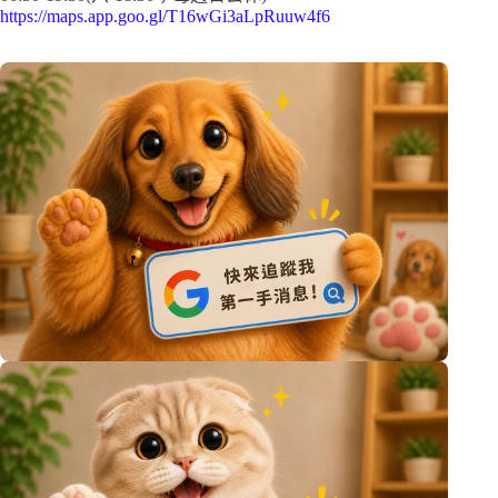
https://maps.app.goo.gl/T16wGi3aLpRuuw4f6