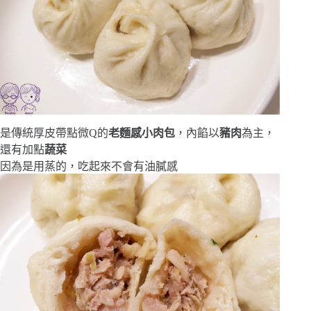
是傳統厚皮帶點微Q的
老麵感小肉包
，內餡以
豬肉
為主，
還有加點
蔬菜
因為是用蒸的，吃起來不會有油膩感