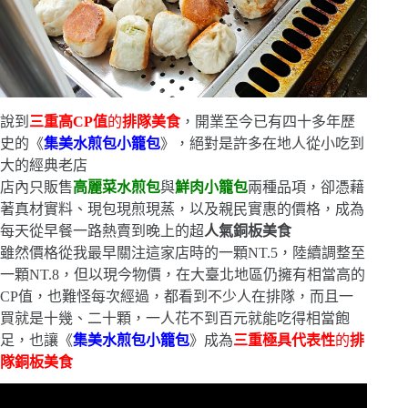
說到
三重高CP值
的
排隊美食
，開業至今已有四十多年歷
史的《
集美水煎包小籠包
》，絕對是許多在地人從小吃到
大的經典老店
店內只販售
高麗菜水煎包
與
鮮肉小籠包
兩種品項，卻憑藉
著真材實料、現包現煎現蒸，以及親民實惠的價格，成為
每天從早餐一路熱賣到晚上的超
人氣銅板美食
雖然價格從我最早關注這家店時的一顆NT.5，陸續調整至
一顆NT.8，但以現今物價，在大臺北地區仍擁有相當高的
CP值，也難怪每次經過，都看到不少人在排隊，而且一
買就是十幾、二十顆，一人花不到百元就能吃得相當飽
足，也讓《
集美水煎包小籠包
》成為
三重極具代表性
的
排
隊銅板美食