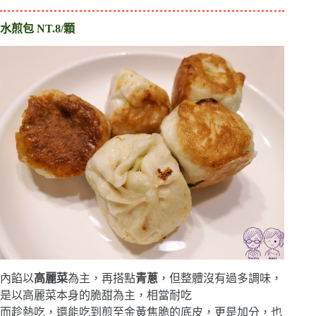
水煎包
NT.8/顆
內餡以
高麗菜
為主，再搭點
青蔥
，但整體沒有過多調味，
是以高麗菜本身的脆甜為主，相當耐吃
而趁熱吃，還能吃到煎至金黃焦脆的底皮，更是加分，也