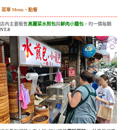
菜單 Menu、點餐
店內主要販售
高麗菜水煎包
與
鮮肉小籠包
，均一價每顆
NT.8