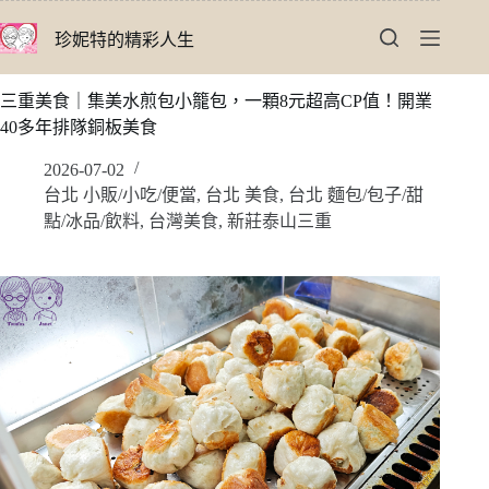
跳
珍妮特的精彩人生
至
主
要
三重美食｜集美水煎包小籠包，一顆8元超高CP值！開業
內
40多年排隊銅板美食
容
2026-07-02
台北 小販/小吃/便當
,
台北 美食
,
台北 麵包/包子/甜
點/冰品/飲料
,
台灣美食
,
新莊泰山三重