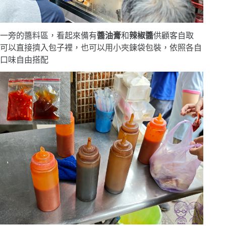
一旁的醬料區，看起來備有
醬油膏
和
辣椒醬
供顧客自取
可以直接擠入包子裡，也可以用小夾鍊袋包裝，依照各自
口味自由搭配