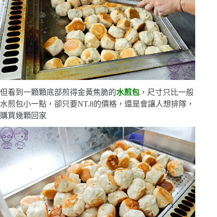
但看到一顆顆底部煎得金黃焦脆的
水煎包
，尺寸只比一般
水煎包小一點，卻只要NT.8的價格，還是會讓人想排隊，
購買幾顆回家