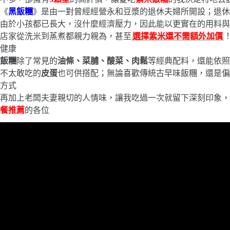
《
黑飯糰
》是由一對曾經經營永和豆漿的退休夫婦所開設；退休
由於小孩都已長大，沒什麼經濟壓力，因此能以更實在的用料與
店家從洗米到蒸煮都親力親為，甚至
選擇紫米還不需額外加價
健康
飯糰
除了常見的
油條、菜脯、酸菜、肉鬆
等經典配料，還能依照
不太敢吃的
皮蛋
也可供搭配；無論喜歡傳統古早味飯糰，還是偏
方式
再加上老闆夫妻親切的人情味，讓我吃過一次就留下深刻印象，
餐推薦
的各位