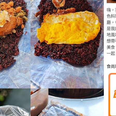
嗨，
色料
廳，
是我
地風
想帶
美食
一起
食尚