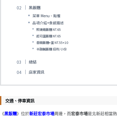
黑飯糰
菜單 Menu、點餐
品項介紹+食感描述
照燒雞飯糰 NT.65
起司蛋飯糰 NT.65
香腸飯糰+蛋 NT.55+10
半甜鹹飯糰 招待/小份
總結
店家資訊
交通、停車資訊
《
黑飯糰
》位於
新莊宏泰市場
周邊，而
宏泰市場
是北新莊相當熱