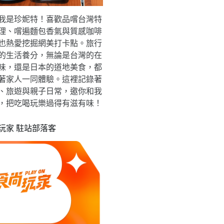
我是珍妮特！喜歡品嚐台灣特
理、嚐遍麵包香氣與質感咖啡
也熱愛挖掘網美打卡點。旅行
的生活養分，無論是台灣的在
味，還是日本的道地美食，都
著家人一同體驗。這裡記錄著
、旅遊與親子日常，邀你和我
，把吃喝玩樂過得有滋有味！
玩家 駐站部落客