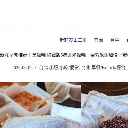
跳
至
主
要
內
容
新莊泰山三重
宜蘭
台中
新莊早餐推薦｜黑飯糰 隱藏版5星紫米飯糰！全紫米免加價，宏
2026-06-05
台北 小販/小吃/便當
,
台北 早餐/Brunch/輕食
,