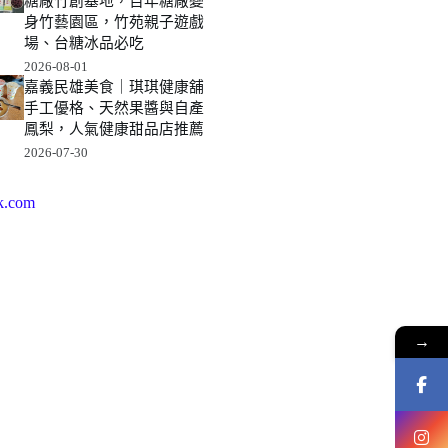
糖廠竹創基地，百年糖廠變
身竹藝園區，竹苑親子遊戲
場、台糖冰品必吃
2026-08-01
嘉義民雄美食｜琪琪健康舖
手工優格、天然果醬與自產
鳳梨，人氣健康甜品店推薦
2026-07-30
k.com
→