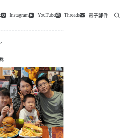
k
Instagram
YouTube
Threads
電子郵件
我