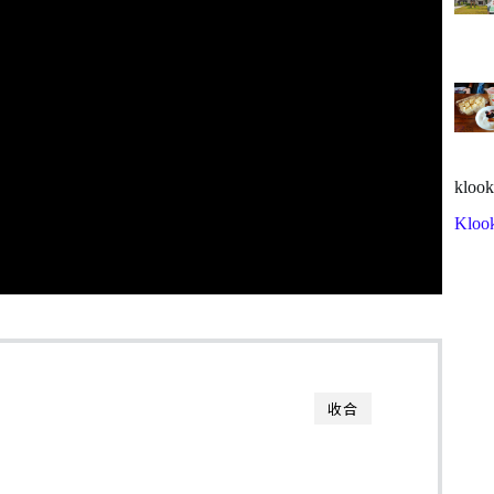
klook
Kloo
收合