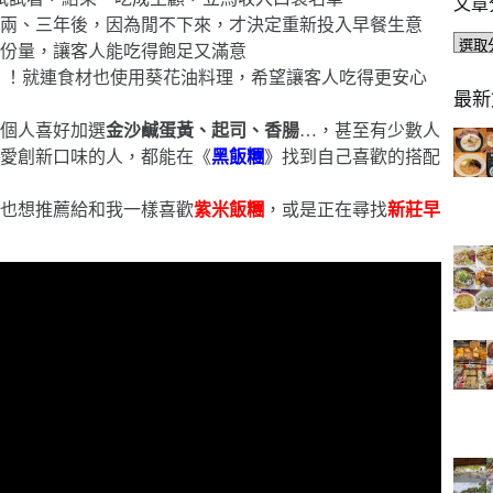
文章
兩、三年後，因為閒不下來，才決定重新投入早餐生意
文
份量，讓客人能吃得飽足又滿意
章
！！就連食材也使用葵花油料理，希望讓客人吃得更安心
分
最新
類
個人喜好加選
金沙鹹蛋黃、起司、香腸
…，甚至有少數人
愛創新口味的人，都能在《
黑飯糰
》找到自己喜歡的搭配
也想推薦給和我一樣喜歡
紫米飯糰
，或是正在尋找
新莊早