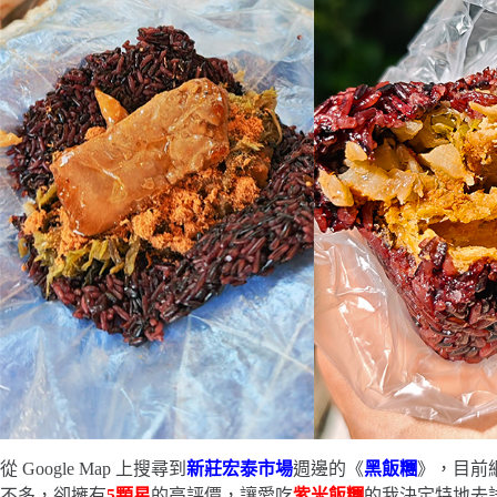
從 Google Map 上搜尋到
新莊宏泰市場
週邊的《
黑飯糰
》，目前網
不多，卻擁有
5顆星
的高評價，讓愛吃
紫米飯糰
的我決定特地去