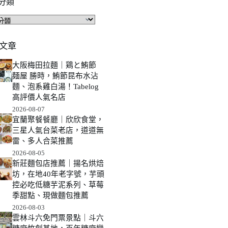
分類
文章
大阪梅田拉麵｜鶏と鮪節
麺屋 勝時，鮪節昆布水沾
麵、泡系雞白湯！Tabelog
高評價人氣名店
2026-08-07
宜蘭聚餐餐廳｜欣欣食堂，
三星人氣台菜老店，道道無
雷、多人合菜推薦
2026-08-05
新莊麵包店推薦｜揚名烘焙
坊，在地40年老字號，芋頭
控必吃低糖芋泥系列、草莓
季甜點、現做麵包推薦
2026-08-03
雲林斗六免門票景點｜斗六