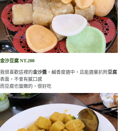
金沙豆腐 NT.200
我很喜歡這裡的
金沙醬
，鹹香度適中，且能適量扒附
豆腐
表面，不會有膩口感
而豆腐也蠻嫩的，很好吃