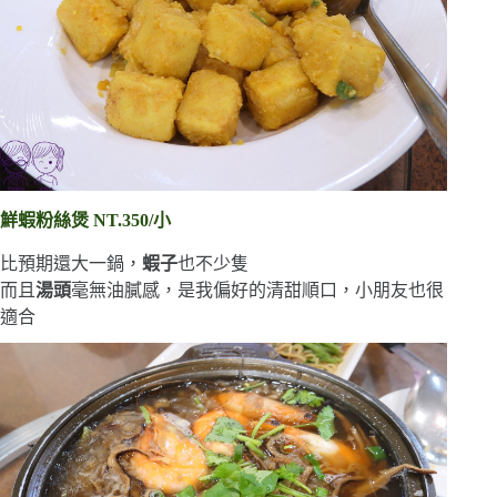
鮮蝦粉絲煲 NT.350/小
比預期還大一鍋，
蝦子
也不少隻
而且
湯頭
毫無油膩感，是我偏好的清甜順口，小朋友也很
適合