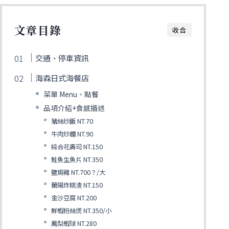
文章目錄
收合
交通、停車資訊
海森日式海餐店
菜單 Menu、點餐
品項介紹+食感描述
豬絲炒飯 NT.70
牛肉炒麵 NT.90
綜合花壽司 NT.150
鮭魚生魚片 NT.350
鹽焗雞 NT.700？/大
蘭陽炸糕渣 NT.150
金沙豆腐 NT.200
鮮蝦粉絲煲 NT.350/小
鳳梨蝦球 NT.280