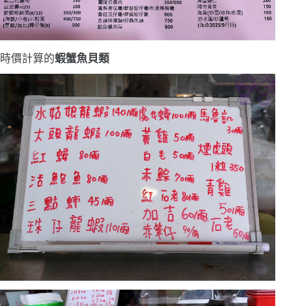
時價計算的
蝦蟹魚貝類