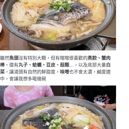
雖然
魚頭
沒有特別大顆，但有暄暄很喜歡的
燕餃、蟹肉
棒
，還有
丸子、蛤蠣、豆皮、菇類
…，以及底部大量
白
菜
，讓湯頭有自然的鮮甜度，
味噌
也不會太濃，鹹度適
中，會讓我想多喝幾碗