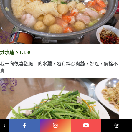
炒水蓮 NT.150
我一向很喜歡脆口的
水蓮
，還有拌炒
肉絲
，好吃，價格不
貴
↓