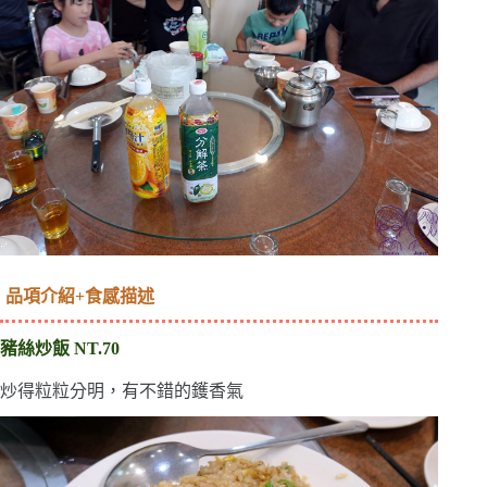
品項介紹+食感描述
豬絲炒飯 NT.70
炒得粒粒分明，有不錯的鑊香氣