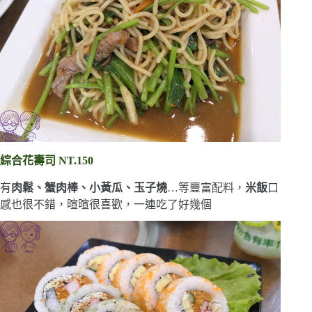
綜合花壽司 NT.150
有
肉鬆、蟹肉棒、小黃瓜、玉子燒
…等豐富配料，
米飯
口
感也很不錯，暄暄很喜歡，一連吃了好幾個