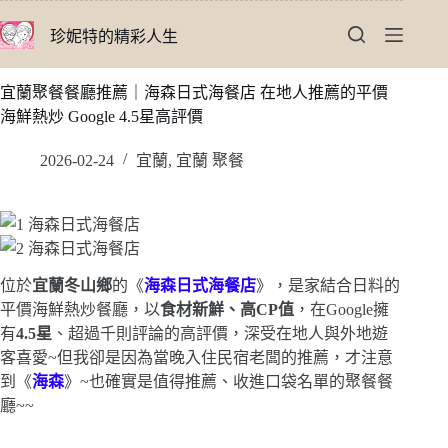
跳
珍妮特的精彩人生
至
主
要
宜蘭聚餐餐廳推薦｜海森日式海餐店 在地人推薦的平價
內
海鮮熱炒 Google 4.5星高評價
容
2026-02-24
宜蘭
,
宜蘭 聚餐
位於
宜蘭冬山鄉
的《
海森日式海餐店
》，是家結合日料的
平價海鮮熱炒餐廳，以
食材新鮮、高CP值
，在Google擁
有
4.5星
、超過千則評論的高評價，深受在地人與外地遊
客喜愛~但我卻是因為當晚入住民宿老闆的推薦，才注意
到《
海森
》~也確實是值得推薦、收進口袋名單的聚餐餐
廳~~