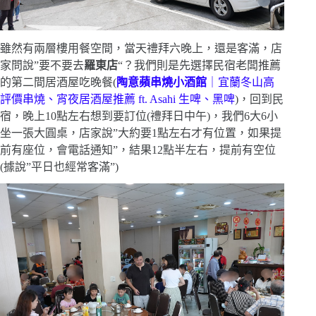
雖然有兩層樓用餐空間，當天禮拜六晚上，還是客滿，店
家問說”要不要去
羅東店
“？我們則是先選擇民宿老闆推薦
的第二間居酒屋吃晚餐(
陶意蘋串燒小酒館
｜宜蘭冬山高
評價串燒、宵夜居酒屋推薦 ft. Asahi 生啤、黑啤
)，回到民
宿，晚上10點左右想到要訂位(禮拜日中午)，我們6大6小
坐一張大圓桌，店家說”大約要1點左右才有位置，如果提
前有座位，會電話通知”，結果12點半左右，提前有空位
(據說”平日也經常客滿”)