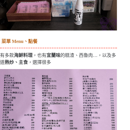
菜單 Menu、點餐
有多款
海鮮料理
，也有
宜蘭味
的糕渣、西魯肉…，以及多
道
熱炒、主食
，選擇很多