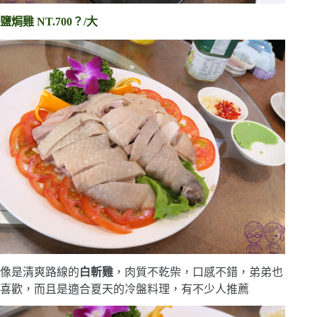
鹽焗雞 NT.700？/大
像是清爽路線的
白斬雞
，肉質不乾柴，口感不錯，弟弟也
喜歡，而且是適合夏天的冷盤料理，有不少人推薦