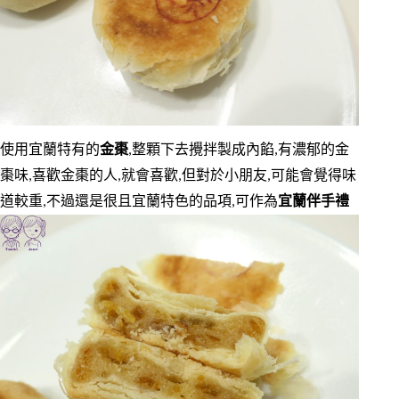
使用宜蘭特有的
金棗
,整顆下去攪拌製成內餡,有濃郁的金
棗味,喜歡金棗的人,就會喜歡,但對於小朋友,可能會覺得味
道較重,不過還是很且宜蘭特色的品項,可作為
宜蘭伴手禮