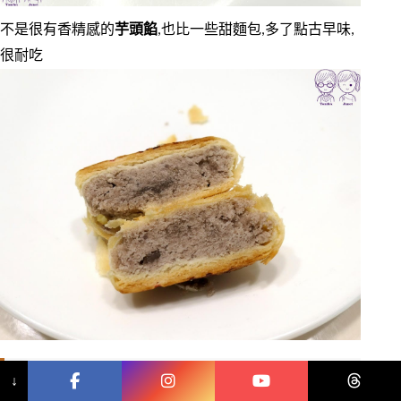
不是很有香精感的
芋頭餡
,也比一些甜麵包,多了點古早味,
很耐吃
總結
↓