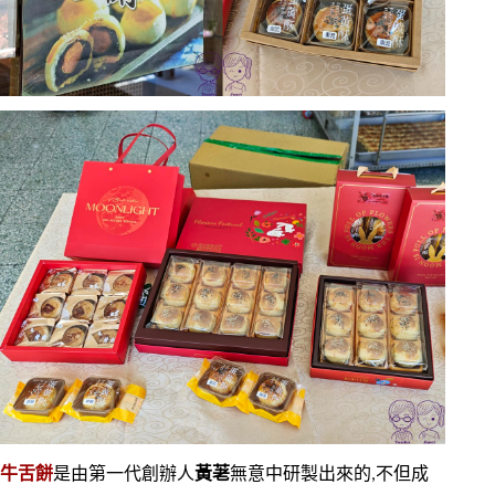
牛舌餅
是由第一代創辦人
黃荖
無意中研製出來的,不但成