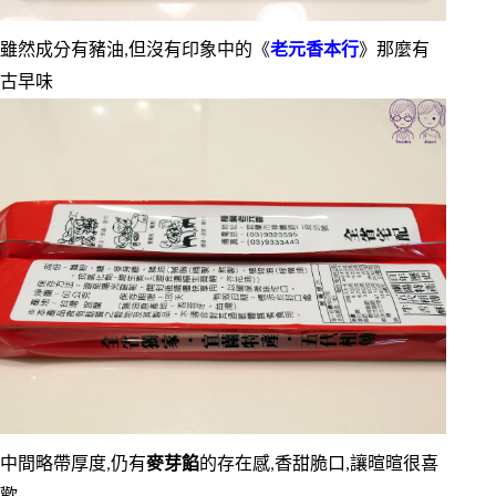
雖然成分有豬油,但沒有印象中的《
老元香本行
》那麼有
古早味
中間略帶厚度,仍有
麥芽餡
的存在感,香甜脆口,讓暄暄很喜