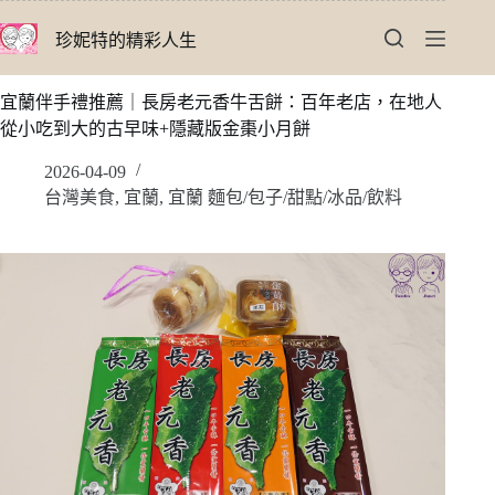
跳
珍妮特的精彩人生
至
主
要
宜蘭伴手禮推薦｜長房老元香牛舌餅：百年老店，在地人
內
從小吃到大的古早味+隱藏版金棗小月餅
容
2026-04-09
台灣美食
,
宜蘭
,
宜蘭 麵包/包子/甜點/冰品/飲料