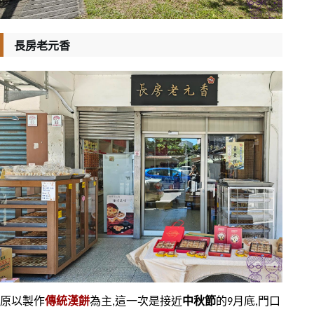
長房老元香
原以製作
傳統漢餅
為主,這一次是接近
中秋節
的9月底,門口