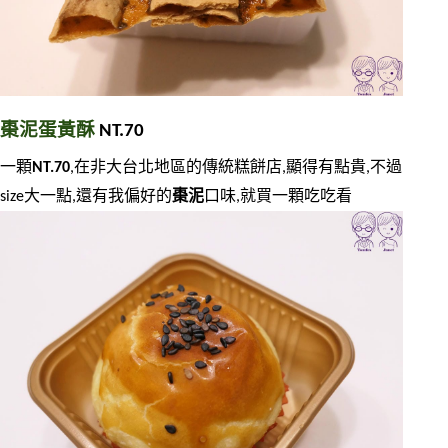
棗泥蛋黃酥
 NT.70
一顆
NT.70
,在非大台北地區的傳統糕餅店,顯得有點貴,不過
size大一點,還有我偏好的
棗泥
口味,就買一顆吃吃看