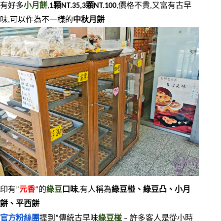
有好多
小月餅
,
1顆NT.35,3顆NT.100
,價格不貴,又富有古早
味,可以作為不一樣的
中秋月餅
印有”
元香
“的
綠豆
口味
,有人稱為
綠豆椪、綠豆凸、小月
餅、平西餅
官方粉絲團
提到”傳統古早味
綠豆椪
 – 許多客人是從小時