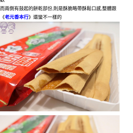
歡
而兩側有鼓起的餅乾部份,則是酥脆略帶酥鬆口感,整體跟
《
老元香本行
》還蠻不一樣的