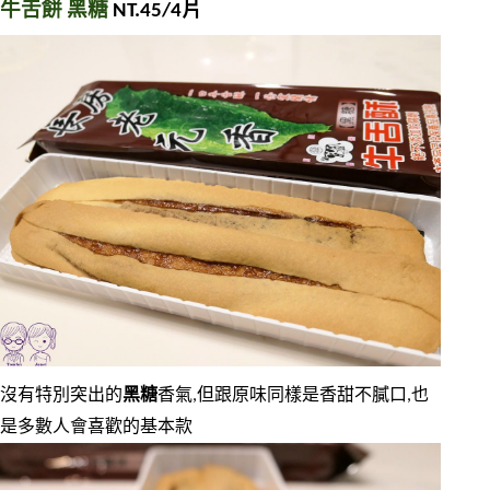
牛舌餅 黑糖 
NT.45/4片
沒有特別突出的
黑糖
香氣,但跟原味同樣是香甜不膩口,也
是多數人會喜歡的基本款