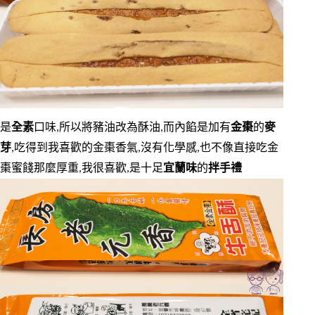
是
全素
口味,所以將豬油改為酥油,而內餡是加有
金棗
的
麥
芽
,吃得到我喜歡的金棗香氣,沒有化學感,也不像直接吃金
棗蜜餞那麼厚重,我很喜歡,是十足
宜蘭味
的
拌手禮