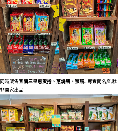
同時販售
宜蘭三星蔥蛋捲、蔥燒餅、蜜餞
…等宜蘭名產,就
非自家出品