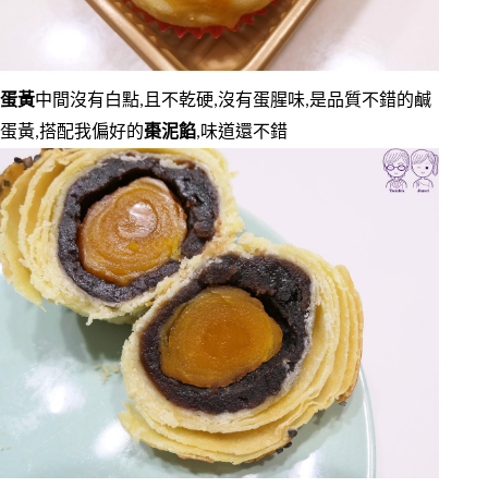
蛋黃
中間沒有白點,且不乾硬,沒有蛋腥味,是品質不錯的鹹
蛋黃,搭配我偏好的
棗泥餡
,味道還不錯