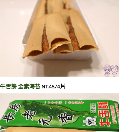
牛舌餅 全素海苔
 NT.45/4片