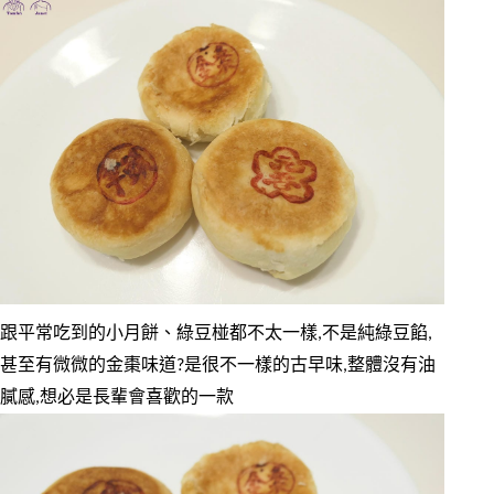
跟平常吃到的小月餅、綠豆椪都不太一樣,不是純綠豆餡,
甚至有微微的金棗味道?是很不一樣的古早味,整體沒有油
膩感,想必是長輩會喜歡的一款