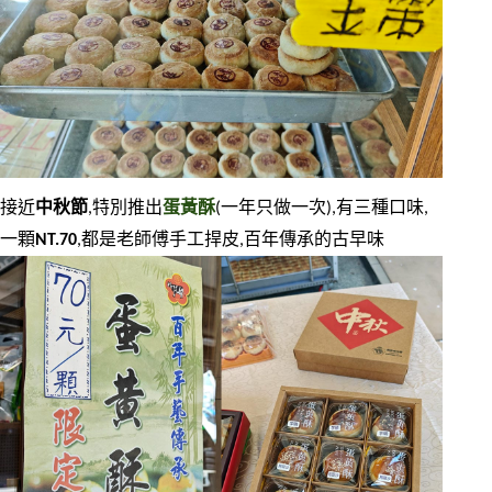
接近
中秋節
,特別推出
蛋黃酥
(一年只做一次),有三種口味,
一顆
NT.70
,都是老師傅手工捍皮,百年傳承的古早味