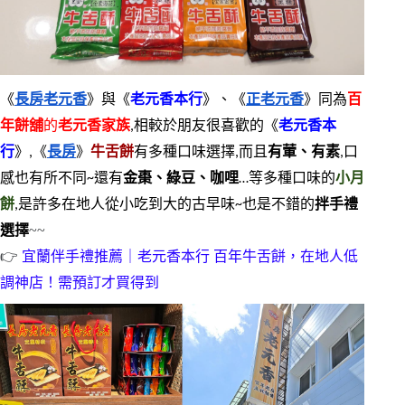
《
長房老元香
》與《
老元香本行
》、《
正老元香
》同為
百
年餅舖
的
老元香家族
,相較於朋友很喜歡的《
老元香本
行
》,《
長房
》
牛舌餅
有多種口味選擇,而且
有葷、有素
,口
感也有所不同~還有
金棗、綠豆、咖哩
…等多種口味的
小月
餅
,是
許多
在地人從小吃到大的古早味~也是不錯的
拌手禮
~~
選擇
👉
宜蘭伴手禮推薦｜老元香本行 百年牛舌餅，在地人低
調神店！需預訂才買得到