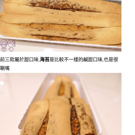
前三款屬於甜口味,
海苔
是比較不一樣的鹹甜口味,也是很
唰嘴