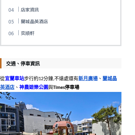
店家資訊
蘭城晶英酒店
奕順軒
交
通、停車資訊
從
宜蘭車站
步行約12分鐘,不遠處還有
新月廣場
、
蘭城晶
英酒店
、
神農遊樂公園
與
Times停車場