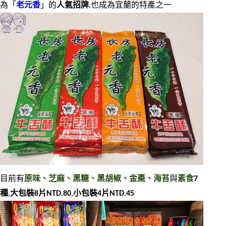
為「
老元香
」的
人氣招牌
,也成為宜蘭的特產之一
目前有
原味、芝麻、黑糖、黑胡椒、金棗、海苔
與
素食
7
種
,
大包裝8片NTD.80
,
小包裝4片NTD.45