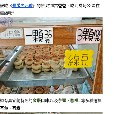
候吃《
長房老元香
》的餅,吃到當爸爸、吃到當阿公,還在
繼續吃”
還有具宜蘭特色的
金棗
口味
,以及
芋頭、咖哩
…等多種選擇,
有
葷
、有
素