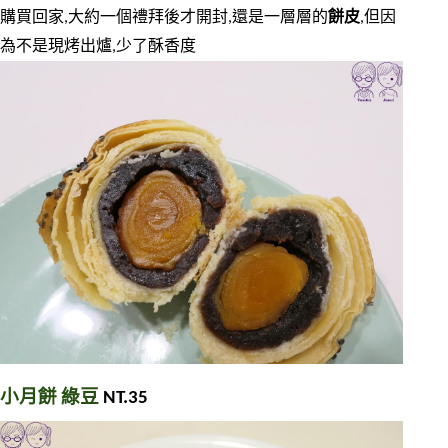
購買回家,大約一個禮拜後才開封,還是一層層的
餅皮
,但因
為不是現烤出爐,少了酥香度
小月餅 綠豆 
NT.35