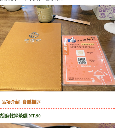
品項介紹+食感描述
胡麻乾拌茶麵 NT.90