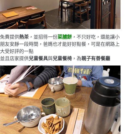
免費提供
熱茶
，並招待一份
菜脯餅
，不只好吃，還能讓小
朋友安靜一段時間，爸媽也才能好好點餐，可是在網路上
大受好評的一點
並且店家提供
兒童餐具
與
兒童餐椅
，為
親子有善餐廳