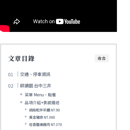
文章目錄
收合
交通、停車資訊
耕讀園 台中三井
菜單 Menu、點餐
品項介紹+食感描述
胡麻乾拌茶麵 NT.90
黃金豬排 NT.360
塔香醬燒雞肉 NT.370