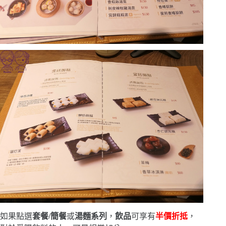
如果點選
套餐/簡餐
或
湯麵系列
，
飲品
可享有
半價折抵
，