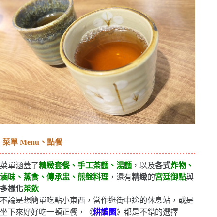
菜單 Menu、點餐
菜單涵蓋了
精緻套餐、手工茶麵、湯麵
，以及
各式
炸物、
滷味、蒸食、傳承盅、煎盤
料理
，還有
精緻
的
宮廷御點
與
多樣化
茶飲
不論是想簡單吃點小東西，當作逛街中途的休息站，或是
坐下來好好吃一頓正餐，《
耕讀園
》都是不錯的選擇