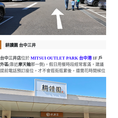
耕讀園 台中三井
台中三井店
位於
MITSUI OUTLET PARK 台中港
1F 戶
外區
(靠近
摩天輪
那一側)，假日用餐時段經常客滿，建議
提前電話預訂座位，才不會逛街逛累後，還需花時間候位