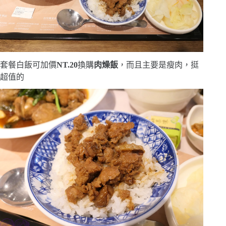
套餐白飯可加價
NT.20
換購
肉燥飯
，而且主要是瘦肉，挺
超值的