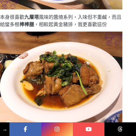
本身很喜歡
九層塔
風味的醬燒系列，入味但不重鹹，而且
給蠻多根
棒棒腿
，相較起黃金豬排，我更喜歡這份
→
弟弟很喜歡啃
棒棒腿