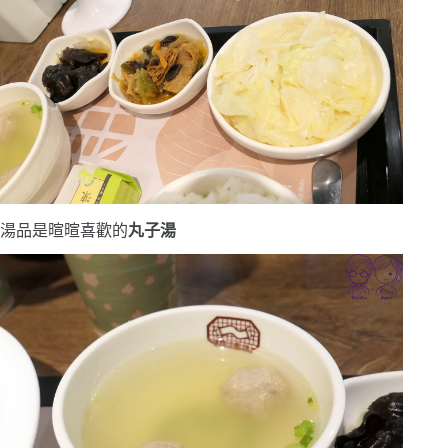
湯品是暄暄喜歡的
丸子湯