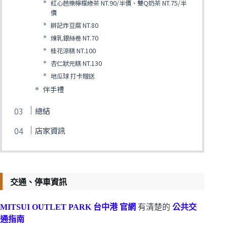
紅心芭樂檸檬綠茶 NT.90/半價、雙Q奶茶 NT.75/半
價
耕記炸豆腐 NT.80
煉乳銀絲卷 NT.70
桂花涼糕 NT.100
杏仁狀元糕 NT.130
地瓜球 打卡贈送
伴手禮
總結
店家資訊
交通、停車資訊
MITSUI OUTLET PARK 台中港 官網
有清楚的
公共交
通指南