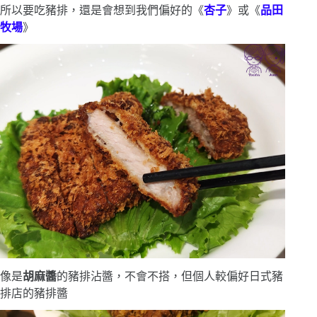
所以要吃豬排，還是會想到我們偏好的《
杏子
》或《
品田
牧場
》
像是
胡麻醬
的豬排沾醬，不會不搭，但個人較偏好日式豬
排店的豬排醬