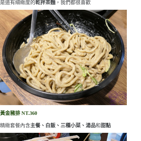
是道有細緻度的
乾拌茶麵
，我們都很喜歡
黃金豬排 NT.360
精緻套餐內含
主餐、白飯、三種小菜、湯品
和
甜點