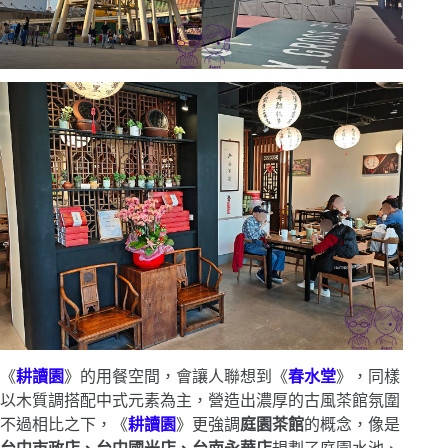
《
耕讀園
》的用餐空間，會讓人聯想到《
春水堂
》，同樣
以木質調搭配中式元素為主，營造出濃厚的古風茶館氛圍
不過相比之下，《
耕讀園
》更強調
庭園茶館
的概念，像是