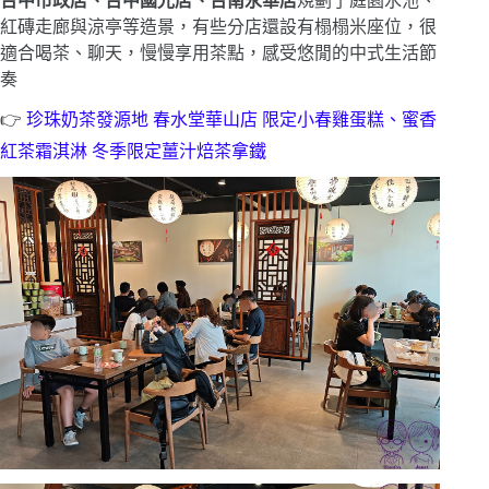
台中市政店、台中國光店、台南永華店
規劃了庭園水池、
紅磚走廊與涼亭等造景，有些分店還設有榻榻米座位，很
適合喝茶、聊天，慢慢享用茶點，感受悠閒的中式生活節
奏
👉
珍珠奶茶發源地 春水堂華山店 限定小春雞蛋糕、蜜香
紅茶霜淇淋 冬季限定薑汁焙茶拿鐵