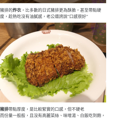
豬排的
炸衣
，比多數的日式豬排更為酥脆，甚至帶點硬
度，趁熱吃沒有油膩感，老公還誇說”口感很好”
豬排
帶點厚度，是比較緊實的口感，但不硬老
而份量一般般，且沒有高麗菜絲、味噌湯、白飯吃到飽，