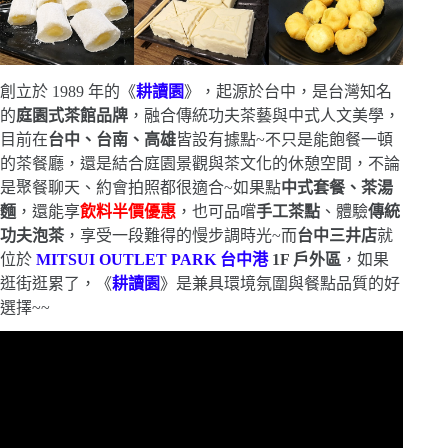
創立於 1989 年的《
耕讀園
》，起源於台中，是台灣知名
的
庭園式茶館品牌
，融合傳統功夫茶藝與中式人文美學，
目前在
台中、台南、高雄
皆設有據點~不只是能飽餐一頓
的茶餐廳，還是結合庭園景觀與茶文化的休憩空間，不論
是聚餐聊天、約會拍照都很適合~如果點
中式套餐、茶湯
麵
，還能享
飲料
半價優惠
，也可品嚐
手工茶點
、體驗
傳統
功夫泡茶
，享受一段難得的慢步調時光~而
台中三井店
就
位於
MITSUI OUTLET PARK 台中港
1F 戶外區
，如果
逛街逛累了，《
耕讀園
》是兼具環境氛圍與餐點品質的好
選擇~~