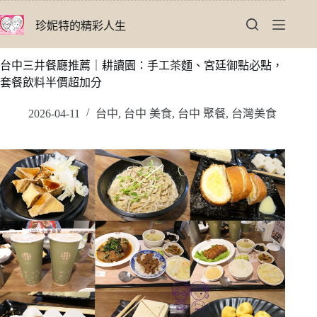
跳
珍妮特的精彩人生
至
主
要
台中三井餐廳推薦｜耕讀園：手工茶麵、宮廷御點必點，
內
套餐飲料半價超加分
容
2026-04-11
台中
,
台中 美食
,
台中 聚餐
,
台灣美食