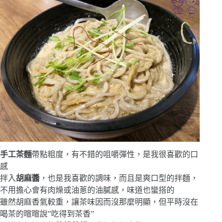
手工茶麵
帶點粗度，有不錯的咀嚼彈性，是我很喜歡的口
感
拌入
胡麻醬
，也是我喜歡的調味，而且是爽口型的拌麵，
不用擔心會有肉燥或油蔥的油膩感，味道也蠻搭的
雖然胡麻香氣較重，讓茶味因而沒那麼明顯，但平時沒在
喝茶的暄暄說”吃得到茶香”