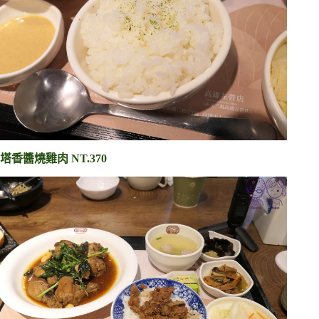
塔香醬燒雞肉 NT.370