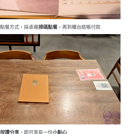
點餐方式，採桌邊
掃碼點餐
，再到櫃台結帳付款
按讚分享
，即可享有一份
小點心