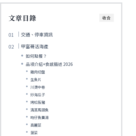
文章目錄
收合
交通、停車資訊
甲富哥活海產
如何點餐？
品項介紹+食感描述 2026
雞肉切盤
生魚片
川燙中卷
炒海瓜子
烤松阪豬
清蒸馬頭魚
吻仔魚羹湯
高麗菜
菠菜