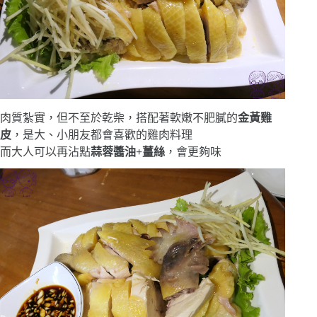
肉質紮實，但不至於乾柴，搭配著軟嫩不肥膩的
金黃雞
皮
，是大、小朋友都會喜歡的雞肉料理
而大人可以再沾點
蒜蓉醬油+薑絲
，會更夠味