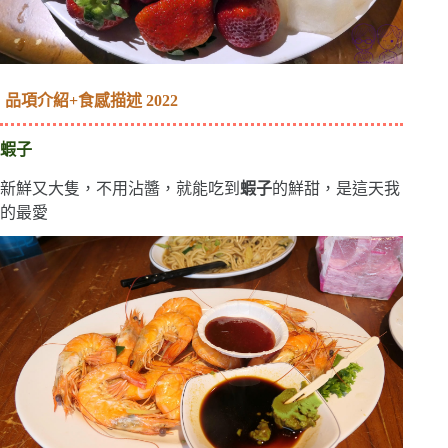
品項介紹+食感描述 2022
蝦子
新鮮又大隻，不用沾醬，就能吃到
蝦子
的鮮甜，是這天我
的最愛