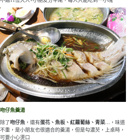
不過11位大人+小朋友分半尾，每人只能吃到一小塊
吻仔魚羹湯
除了
吻仔魚
，還有
蛋花、魚板、紅蘿蔔絲、青菜
…，味道
不重，是小朋友也很適合的羹湯，但是勾濃芡，上桌時，
可要小心燙口