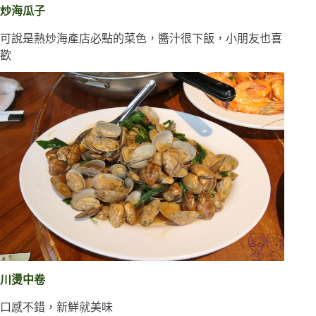
炒海瓜子
可說是熱炒海產店必點的菜色，醬汁很下飯，小朋友也喜
歡
川燙中卷
口感不錯，新鮮就美味