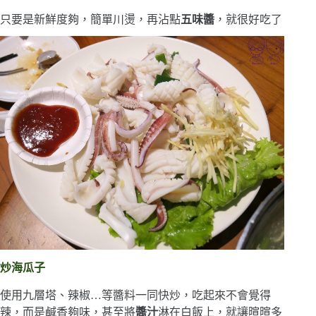
只要是新鮮度夠，簡單川燙，再沾點
五味醬
，就很好吃了
炒海瓜子
使用九層塔、辣椒…等醬料一同快炒，吃起來不會覺得
辣，而是鹹香夠味，甚至將
醬汁
淋在白飯上，就讓暄暄多