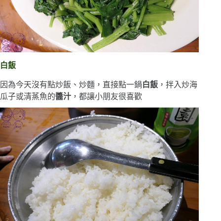
白飯
因為今天沒有點炒飯、炒麵，直接點一鍋
白飯
，拌入炒海
瓜子或清蒸魚的
醬汁
，都讓小朋友很喜歡