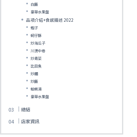
白飯
豪華水果盤
品項介紹+食感描述 2022
蝦子
蚵仔酥
炒海瓜子
川燙中卷
炒青菜
比目魚
炒麵
炒飯
蛤蜊湯
豪華水果盤
總結
店家資訊