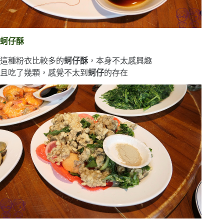
蚵仔酥
這種粉衣比較多的
蚵仔酥
，本身不太感興趣
且吃了幾顆，感覺不太到
蚵仔
的存在