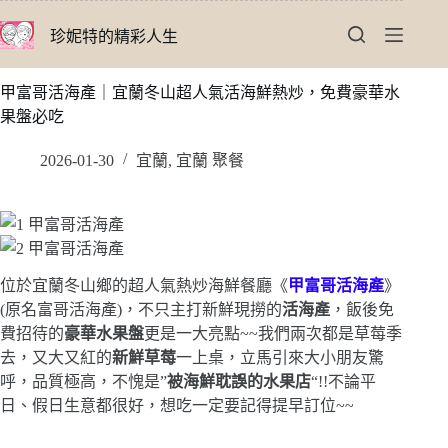
跳
珍妮特的精彩人生
至
主
要
甲富哥活海產｜宜蘭冬山超人氣活海鮮熱炒，免費豪華水
內
果盤必吃
容
2026-01-30
宜蘭
,
宜蘭 聚餐
位於宜蘭冬山鄉的超人氣熱炒海鮮餐廳《
甲富哥活海產
》
(原名富哥活海產)，不只主打新鮮現撈的
活海產
，飯後免
費招待的
豪華水果盤
更是一大亮點~~我們兩次都是草莓季
去，又大又紅的
新鮮草莓
一上桌，立馬引來大小朋友驚
呼，品質極高，不愧是”
被海鮮耽誤的水果店
“!!不論平
日、假日生意都很好，想吃一定要記得提早訂位~~