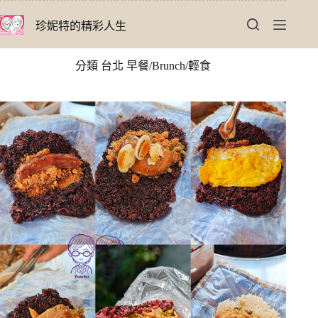
跳
珍妮特的精彩人生
至
主
要
分類
台北 早餐/Brunch/輕食
內
容