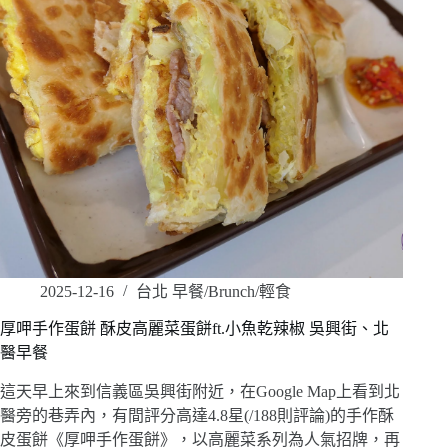
2025-12-16
台北 早餐/Brunch/輕食
厚呷手作蛋餅 酥皮高麗菜蛋餅ft.小魚乾辣椒 吳興街、北
醫早餐
這天早上來到信義區吳興街附近，在Google Map上看到北
醫旁的巷弄內，有間評分高達4.8星(/188則評論)的手作酥
皮蛋餅《厚呷手作蛋餅》，以高麗菜系列為人氣招牌，再