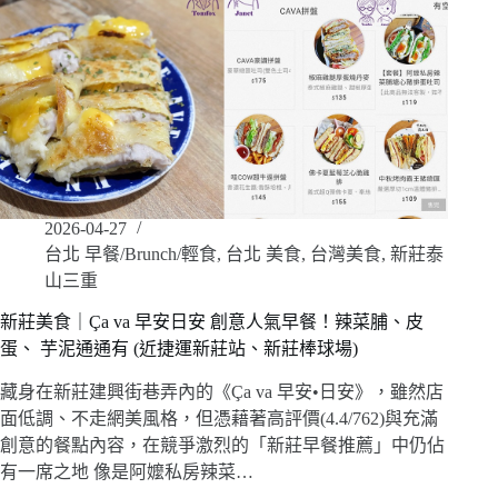
2026-04-27
台北 早餐/Brunch/輕食
,
台北 美食
,
台灣美食
,
新莊泰
山三重
新莊美食｜Ça va 早安日安 創意人氣早餐！辣菜脯、皮
蛋、 芋泥通通有 (近捷運新莊站、新莊棒球場)
藏身在新莊建興街巷弄內的《Ça va 早安•日安》，雖然店
面低調、不走網美風格，但憑藉著高評價(4.4/762)與充滿
創意的餐點內容，在競爭激烈的「新莊早餐推薦」中仍佔
有一席之地 像是阿嬤私房辣菜…