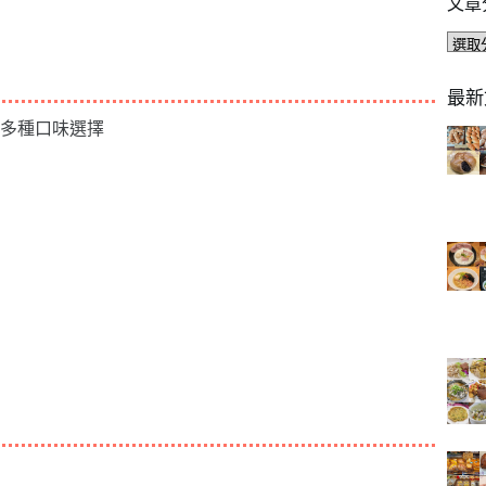
文章
文
章
分
最新
類
多種口味選擇