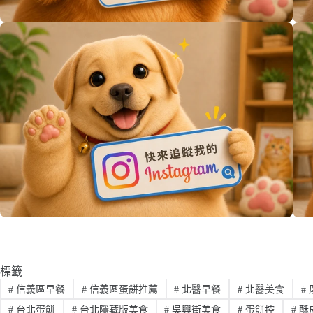
標籤
#
信義區早餐
#
信義區蛋餅推薦
#
北醫早餐
#
北醫美食
#
#
台北蛋餅
#
台北隱藏版美食
#
吳興街美食
#
蛋餅控
#
酥