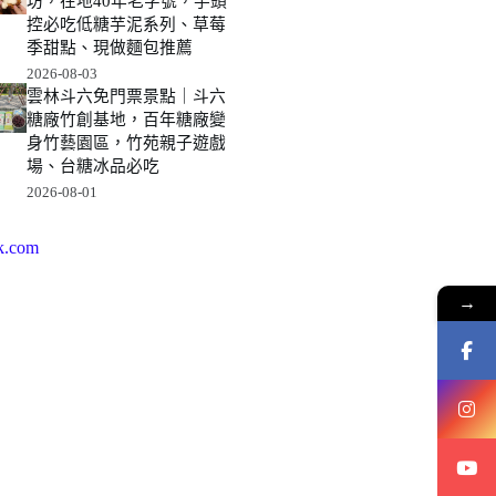
坊，在地40年老字號，芋頭
控必吃低糖芋泥系列、草莓
季甜點、現做麵包推薦
2026-08-03
雲林斗六免門票景點｜斗六
糖廠竹創基地，百年糖廠變
身竹藝園區，竹苑親子遊戲
場、台糖冰品必吃
2026-08-01
k.com
→