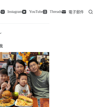
k
Instagram
YouTube
Threads
電子郵件
我