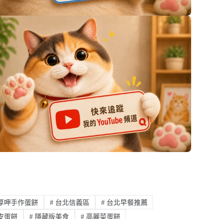
厚呷手作蛋餅
#
台北信義區
#
台北早餐推薦
皮蛋餅
#
隱藏版美食
#
高麗菜蛋餅