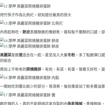
用竹筷子作為比例尺，就知道份量真的很大
內用趁熱吃，
餅皮
表層酥脆的像餅乾，還有點千層酥的口感，卻
高麗菜
是跟
蛋
混合在一起，甚至加入大量
冬粉
，多了點脆彈口感
的組合
再加上不柴老的
照燒豬排
，有肉、有菜、有蛋，營養又好吃，當
一開始吃到醬比較少的部分，很清爽，後段像是加了較多醬油膏
敢吃辣的人，真的不能錯過店家自製的
小魚乾辣椒
，香辣夠味，