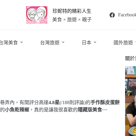
珍妮特的精彩人生
Faceboo
美食 × 旅遊 × 親子
台灣美食
台灣旅遊
日本
國外旅遊
關於
巷弄內，有間評分高達
4.8星
(/188則評論)的
手作酥皮蛋餅
的
小魚乾辣椒
，真的是讓我很喜歡的
隱藏版美食
~~