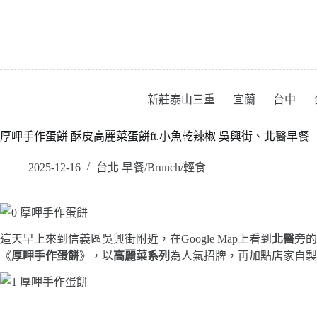
跳
至
主
要
內
容
新莊泰山三重
宜蘭
台中
厚呷手作蛋餅 酥皮高麗菜蛋餅ft.小魚乾辣椒 吳興街、北醫早餐
2025-12-16
台北 早餐/Brunch/輕食
這天早上來到信義區吳興街附近，在Google Map上看到
北醫
旁的
《
厚呷手作蛋餅
》，以
高麗菜
系列
為人氣招牌，再加點店家自製