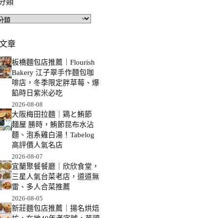
分類
文章
板橋麵包店推薦｜Flourish
Bakery 江子翠手作麵包咖
啡店，冬季限定胖草莓、爆
餡時日紫米必吃
2026-08-08
大阪梅田拉麵｜鶏と鮪節
麺屋 勝時，鮪節昆布水沾
麵、泡系雞白湯！Tabelog
高評價人氣名店
2026-08-07
宜蘭聚餐餐廳｜欣欣食堂，
三星人氣台菜老店，道道無
雷、多人合菜推薦
2026-08-05
新莊麵包店推薦｜揚名烘焙