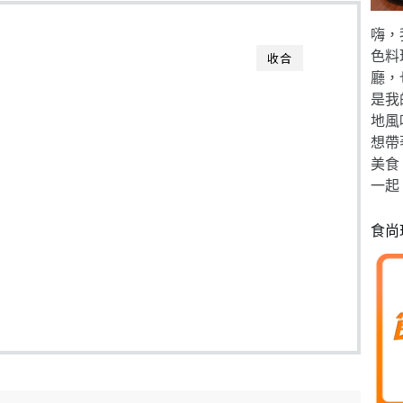
嗨，
色料
收合
廳，
是我
地風
想帶
美食
一起
食尚