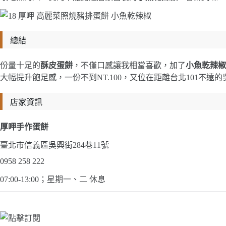
總結
份量十足的
酥皮蛋餅
，不僅口感讓我相當喜歡，加了
小魚乾辣椒
大幅提升飽足感，一份不到NT.100，又位在距離台北101不遠
店家資訊
厚呷手作蛋餅
臺北市信義區吳興街284巷11號
0958 258 222
07:00-13:00；星期一、二 休息