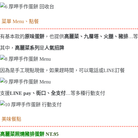
菜單 Menu、點餐
有基本款的
原味蛋餅
，也提供
高麗菜、九層塔、火腿、豬排
…等
其中，
高麗菜
系列
是
人氣招牌
因為是手工現點現做，如果趕時間，可以電話或LINE訂餐
支援
LINE pay、街口、全支付
…等多種行動支付
美味餐點
高麗菜照燒豬排蛋餅
NT.95