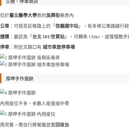
交通、停車資訊
位於
臺北醫學大學
旁的
吳興街
巷弄內
公車
：可搭至莊敬路上的「
信義國中站
」，有多條公車路線行經
捷運
：最近為「
台北 101/世貿站
」，可轉乘 Ubike，或慢慢散
停車
：附近叉路口有
城市車旅停車場
厚呷手作蛋餅
內用座位不多，多數人是直接外帶
用完餐，需自行將餐盤放置
回收台