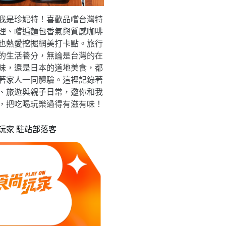
我是珍妮特！喜歡品嚐台灣特
理、嚐遍麵包香氣與質感咖啡
也熱愛挖掘網美打卡點。旅行
的生活養分，無論是台灣的在
味，還是日本的道地美食，都
著家人一同體驗。這裡記錄著
、旅遊與親子日常，邀你和我
，把吃喝玩樂過得有滋有味！
玩家 駐站部落客