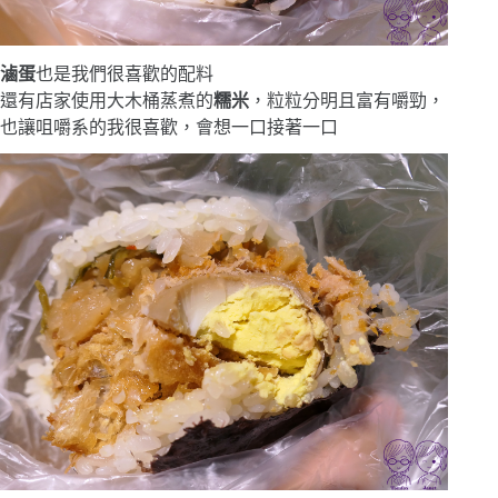
滷蛋
也是我們很喜歡的配料
還有店家使用大木桶蒸煮的
糯米
，粒粒分明且富有嚼勁，
也讓咀嚼系的我很喜歡，會想一口接著一口