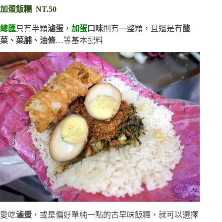
加蛋飯糰
NT.50
總匯
只有半顆
滷蛋
，
加蛋
口味
則有一整顆，且還是有
酸
菜、菜脯、油條
…等基本配料
愛吃
滷蛋
，或是偏好單純一點的古早味飯糰，就可以選擇