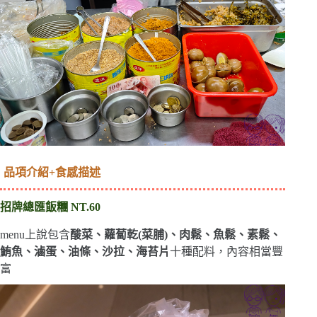
品項介紹+食感描述
招牌總匯飯糰
NT.60
menu上說包含
酸菜、蘿蔔乾(菜脯)、肉鬆、魚鬆、素鬆、
鮪魚、滷蛋、油條、沙拉、海苔片
十種配料，內容相當豐
富