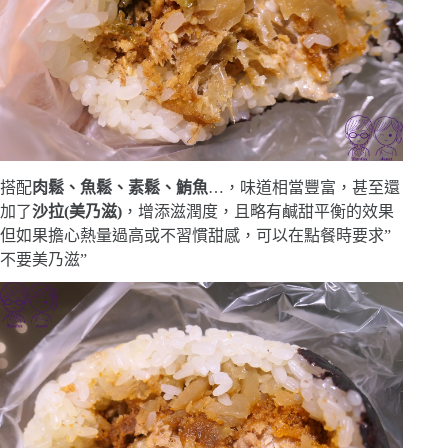
搭配
肉鬆、魚鬆、素鬆、鮪魚
…，味道相當豐富，甚至還
加了
沙拉(美乃滋)
，增添滋潤度，且略有鹹甜平衡的效果
但如果擔心熱量過高或不習慣甜感，可以在點餐時要求”
不要美乃滋”