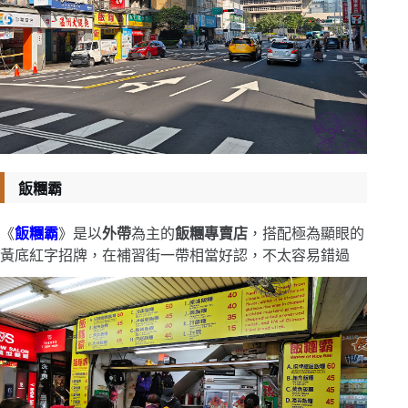
飯糰霸
《
飯糰霸
》是以
外帶
為主的
飯糰專賣店
，搭配極為顯眼的
黃底紅字招牌，在補習街一帶相當好認，不太容易錯過