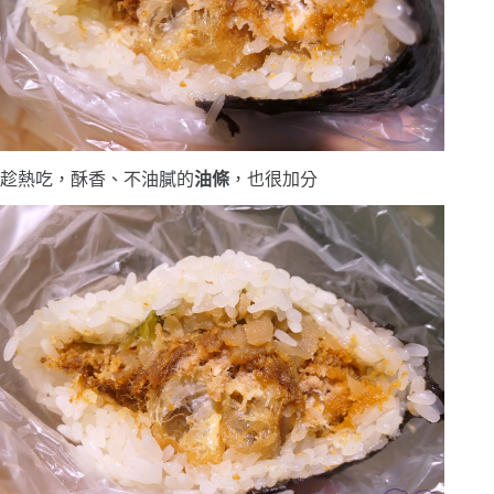
趁熱吃，酥香、不油膩的
油條
，也很加分