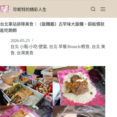
跳
珍妮特的精彩人生
至
主
要
台北車站排隊美食｜《飯糰霸》古早味大飯糰，銅板價就
內
能吃飽飽
容
2026-05-25
台北 小販/小吃/便當
,
台北 早餐/Brunch/輕食
,
台北 美
食
,
台灣美食