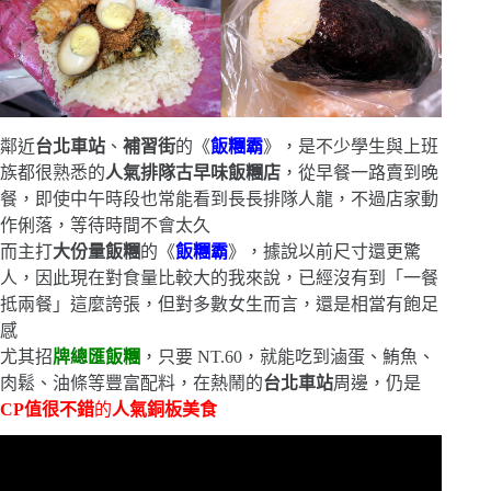
鄰近
台北車站
、
補習街
的《
飯糰霸
》，是不少學生與上班
族都很熟悉的
人氣排隊古早味飯糰店
，從早餐一路賣到晚
餐，即使中午時段也常能看到長長排隊人龍，不過店家動
作俐落，等待時間不會太久
而主打
大份量飯糰
的《
飯糰霸
》，據說以前尺寸還更驚
人，因此現在對食量比較大的我來說，已經沒有到「一餐
抵兩餐」這麼誇張，但對多數女生而言，還是相當有飽足
感
尤其招
牌總匯飯糰
，只要 NT.60，就能吃到滷蛋、鮪魚、
肉鬆、油條等豐富配料，在熱鬧的
台北車站
周邊，仍是
CP值很不錯
的
人氣銅板美食