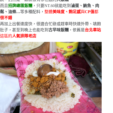
而且
招牌總匯飯糰
，只要NT.60就能吃到
滷蛋、鮪魚、肉
鬆、油條…
等多種配料，
整體
美味度、飽足感
與
CP值
都
很不錯
再加上出餐速度快，很適合忙碌或趕車時快速外帶、填飽
肚子，甚至到晚上也能吃到
古早味飯糰
，依舊是
台北車站
這區的
人氣排隊老店