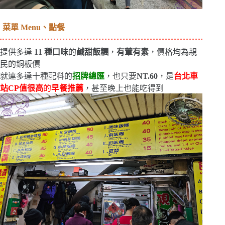
菜單 Menu、點餐
提供多達
11 種口味
的
鹹甜飯糰
，
有葷有素
，價格均為親
民的銅板價
就連多達十種配料的
招牌總匯
，也只要
NT.60
，是
台北車
站CP值很高
的
早餐推薦
，甚至晚上也能吃得到