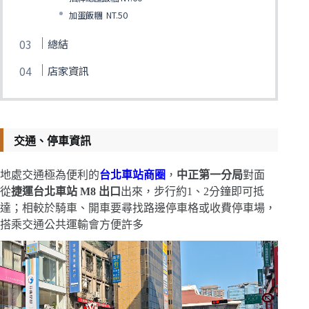
加蛋飯糰 NT.50
總結
店家資訊
交通、停車資訊
地處交通極為便利的
台北車站商圈
，
中正第一分局
對面
從
捷運台北車站 M8 出口
出來，步行約1、2分鐘即可抵
達；相較於騎車、開車要尋找路邊停車格或收費停車場，
搭乘交通公共運輸會方便許多