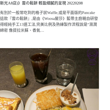
新光A8店)》雲の鬆餅 輕盈細膩的呈現 20220208
有別於一般常吃到的格子狀Waffle,或是平面版的Pancake
這款『雲の鬆餅』,是由《Woosa屋莎》藍帶主廚親自研發
得經純手工13道工法,完美比例及熟練製作流程說是“濕潤
綿密 像提拉米蘇、香氣…