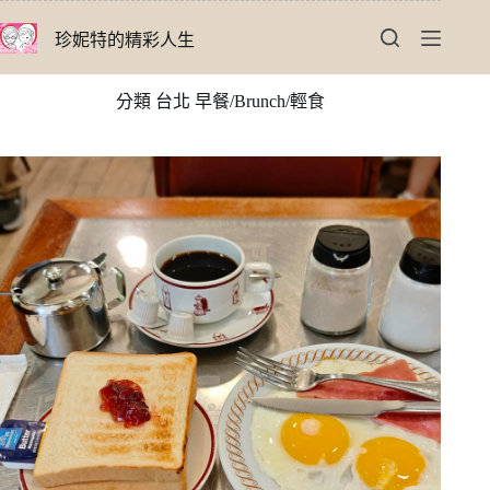
跳
珍妮特的精彩人生
至
主
要
分類
台北 早餐/Brunch/輕食
內
容