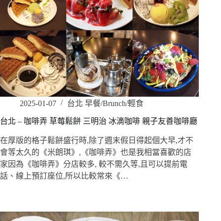
2025-01-07
台北 早餐/Brunch/輕食
台北 – 咖啡弄 草莓鬆餅 三明治 冰滴咖啡 親子友善咖啡廳
在厚版的格子鬆餅盛行時,除了週末假日得起個大早,才不
會等太久的《米朗琪》,《咖啡弄》也是我相當喜歡的店
家因為《咖啡弄》分店較多, 較不需久等,且可以提前電
話、線上預訂座位,所以比較常來《…