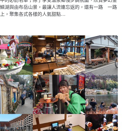
中的必訪名單；除了享受溫泉鄉慢步調氛圍、欣賞夢幻金
鱗湖與由布岳山景，最讓人流連忘返的，還有一路 一路
上，聚集各式各樣的人氣甜點…