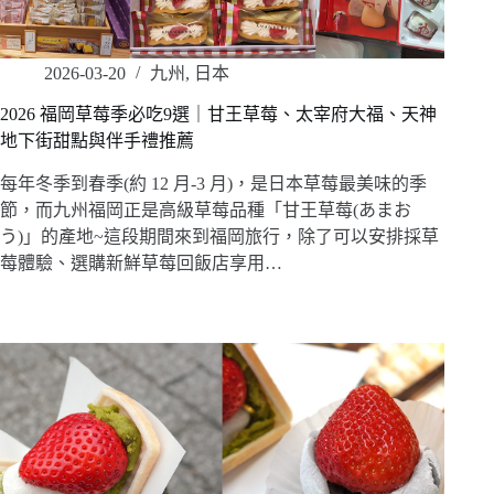
2026-03-20
九州
,
日本
2026 福岡草莓季必吃9選｜甘王草莓、太宰府大福、天神
地下街甜點與伴手禮推薦
每年冬季到春季(約 12 月-3 月)，是日本草莓最美味的季
節，而九州福岡正是高級草莓品種「甘王草莓(あまお
う)」的產地~這段期間來到福岡旅行，除了可以安排採草
莓體驗、選購新鮮草莓回飯店享用…