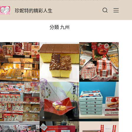
跳
珍妮特的精彩人生
至
主
要
分類
九州
內
容