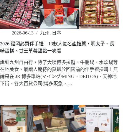
2026-06-13
九州
,
日本
2026 福岡必買伴手禮｜13款人氣名產推薦，明太子、長
崎蛋糕、甘王草莓甜點一次看
說到九州自由行，除了大啖博多拉麵、牛腸鍋、水炊鍋等
在地美食，最讓人期待的莫過於回國前的伴手禮採購！無
論是在 JR 博多車站(マイング/MING、DEITOS)、天神地
下街、各大百貨公司(博多阪急、…