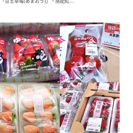
「甘王草莓(あまおう)」，搭配紅…