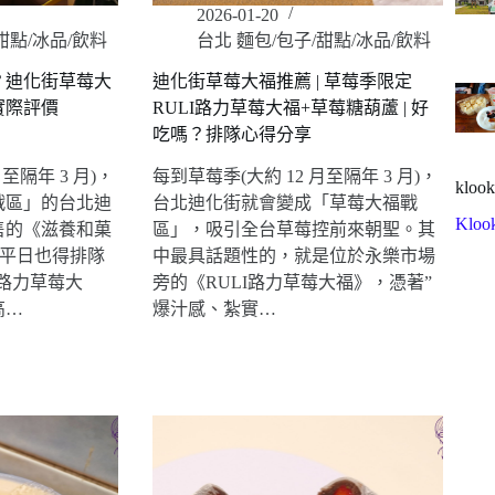
2026-01-20
甜點/冰品/飲料
台北 麵包/包子/甜點/冰品/飲料
？迪化街草莓大
迪化街草莓大福推薦 | 草莓季限定
實際評價
RULI路力草莓大福+草莓糖葫蘆 | 好
吃嗎？排隊心得分享
至隔年 3 月)，
每到草莓季(大約 12 月至隔年 3 月)，
klook
戰區」的台北迪
台北迪化街就會變成「草莓大福戰
Kloo
售的《滋養和菓
區」，吸引全台草莓控前來朝聖。其
有平日也得排隊
中最具話題性的，就是位於永樂市場
I路力草莓大
旁的《RULI路力草莓大福》，憑著”
高…
爆汁感、紮實…