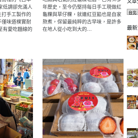
文章
家低調卻充滿人
年歷史，至今仍堅持每日手工現做紅
文
主打手工製作的
龜粿與草仔粿，就連紅豆餡也是自家
章
不僅味道樸實耐
熬煮，保留最純粹的古早味，是許多
分
最新
至有愛吃麵線的
在地人從小吃到大的…
類