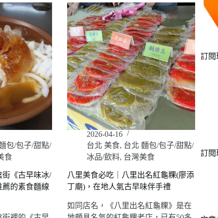
訂閱
2026-04-16
麵包/包子/甜點/
台北 美食
,
台北 麵包/包子/甜點/
訂閱
美食
冰品/飲料
,
台灣美食
街《古早味冰/
八里美食必吃｜八里出名紅龜粿(廖添
推薦的素食麵線
丁廟)，在地人氣古早味伴手禮
如同店名，《八里出名紅龜粿》是在
陰街裡的《古早
地頗具名氣的紅龜粿老店，已有50多