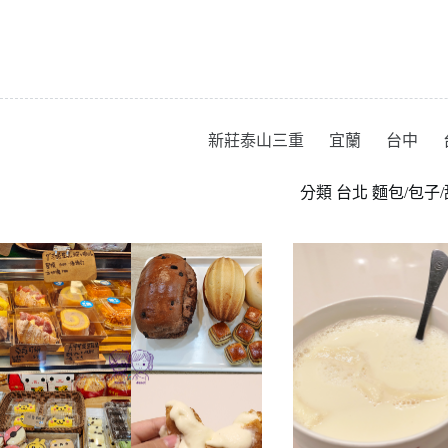
跳
至
主
要
內
容
新莊泰山三重
宜蘭
台中
分類
台北 麵包/包子/