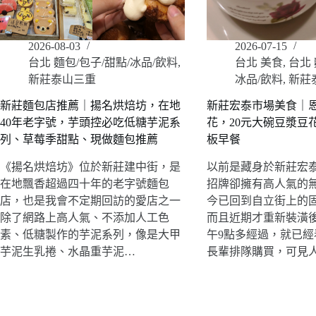
2026-08-03
2026-07-15
台北 麵包/包子/甜點/冰品/飲料
,
台北 美食
,
台北 
新莊泰山三重
冰品/飲料
,
新莊
新莊麵包店推薦｜揚名烘焙坊，在地
新莊宏泰市場美食｜
40年老字號，芋頭控必吃低糖芋泥系
花，20元大碗豆漿豆
列、草莓季甜點、現做麵包推薦
板早餐
《揚名烘焙坊》位於新莊建中街，是
以前是藏身於新莊宏
在地飄香超過四十年的老字號麵包
招牌卻擁有高人氣的
店，也是我會不定期回訪的愛店之一
今已回到自立街上的
除了網路上高人氣、不添加人工色
而且近期才重新裝潢
素、低糖製作的芋泥系列，像是大甲
午9點多經過，就已
芋泥生乳捲、水晶重芋泥…
長輩排隊購買，可見