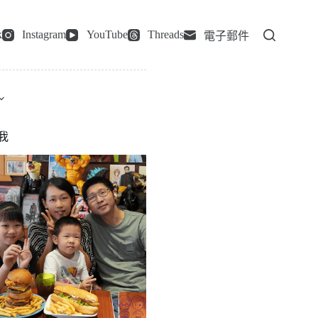
k
Instagram
YouTube
Threads
電子郵件
我