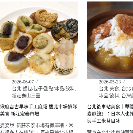
2026-06-07
2026-05-23
台北 麵包/包子/甜點/冰品/飲料
,
台北 美食
,
台北 
新莊泰山三重
冰品/飲料
,
台灣
揪麻吉古早味手工麻糬 雙北市場排隊
台北後車站美食｜華陰
美食 新莊宏泰市場
素麵線》：日本人也
與手工米苔目冰
婆婆說”新莊宏泰市場有攤麻糬，常
有很多人在排隊”，原來是雙北市場
藏身在台北後車站華