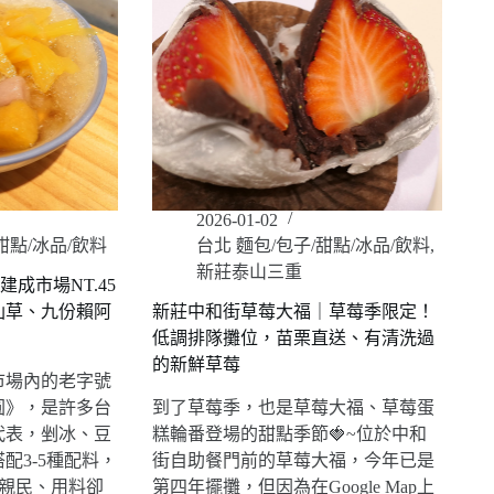
2026-01-02
甜點/冰品/飲料
台北 麵包/包子/甜點/冰品/飲料
,
新莊泰山三重
建成市場NT.45
仙草、九份賴阿
新莊中和街草莓大福｜草莓季限定！
低調排隊攤位，苗栗直送、有清洗過
的新鮮草莓
市場內的老字號
圓》，是許多台
到了草莓季，也是草莓大福、草莓蛋
代表，剉冰、豆
糕輪番登場的甜點季節🍓~位於中和
配3-5種配料，
街自助餐門前的草莓大福，今年已是
格親民、用料卻
第四年擺攤，但因為在Google Map上