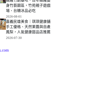
糖廠竹創基地，百年糖廠變
身竹藝園區，竹苑親子遊戲
場、台糖冰品必吃
2026-08-01
嘉義民雄美食｜琪琪健康舖
手工優格、天然果醬與自產
鳳梨，人氣健康甜品店推薦
2026-07-30
k.com