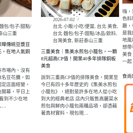
嗨，
色料
2026-07-02
廳，
麵包/包子/甜點/
台北 小販/小吃/便當
,
台北 美食
,
是我
泰山三重
台北 麵包/包子/甜點/冰品/飲料
,
地風
台灣美食
,
新莊泰山三重
恩曄傳統豆漿豆
想帶
花，在地人氣銅
三重美食｜集美水煎包小籠包，一顆
美食
8元超高CP值！開業40多年排隊銅板
一起
美食
泰市場內、沒有
食尚
無名豆花攤，如
說到三重高CP值的排隊美食，開業至
固定店面經營，
今已有四十多年歷史的《集美水煎包
後開幕，平日上
小籠包》，絕對是許多在地人從小吃
經看到不少在地
到大的經典老店 店內只販售高麗菜水
人…
煎包與鮮肉小籠包兩種品項，卻憑藉
著真材實料、現包現…