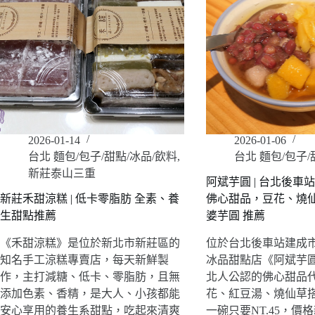
2026-01-14
2026-01-06
台北 麵包/包子/甜點/冰品/飲料
,
台北 麵包/包子/
新莊泰山三重
阿斌芋圓 | 台北後車站
新莊禾甜涼糕 | 低卡零脂肪 全素、養
佛心甜品，豆花、燒
生甜點推薦
婆芋圓 推薦
《禾甜涼糕》是位於新北市新莊區的
位於台北後車站建成
知名手工涼糕專賣店，每天新鮮製
冰品甜點店《阿斌芋
作，主打減糖、低卡、零脂肪，且無
北人公認的佛心甜品
添加色素、香精，是大人、小孩都能
花、紅豆湯、燒仙草搭
安心享用的養生系甜點，吃起來清爽
一碗只要NT.45，價