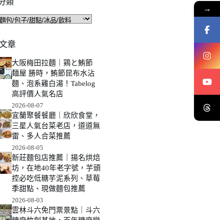
分類
→
文章
大阪梅田拉麵｜鶏と鮪節
麺屋 勝時，鮪節昆布水沾
麵、泡系雞白湯！Tabelog
高評價人氣名店
2026-08-07
宜蘭聚餐餐廳｜欣欣食堂，
三星人氣台菜老店，道道無
雷、多人合菜推薦
2026-08-05
新莊麵包店推薦｜揚名烘焙
坊，在地40年老字號，芋頭
控必吃低糖芋泥系列、草莓
季甜點、現做麵包推薦
2026-08-03
雲林斗六免門票景點｜斗六