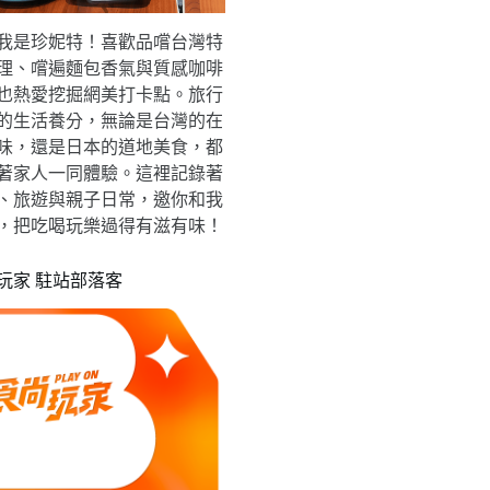
我是珍妮特！喜歡品嚐台灣特
理、嚐遍麵包香氣與質感咖啡
也熱愛挖掘網美打卡點。旅行
的生活養分，無論是台灣的在
味，還是日本的道地美食，都
著家人一同體驗。這裡記錄著
、旅遊與親子日常，邀你和我
，把吃喝玩樂過得有滋有味！
玩家 駐站部落客