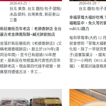
2026-03-25
2026-01-29
台北 美食
,
台北 麵包/包子/甜點/
台北 麵包/包子/
冰品/飲料
,
台灣美食
,
新莊泰山
幸福草莓大福好吃嗎
三重
福戰區中，免久等的
新莊廟街百年老店｜老順香餅店 全台
vsRULI路力
最古老金牌鳳梨酥+鹹光餅創始店
每到草莓季(大約 12 月
坐落於新莊廟街的《老順香餅店》(又
就會想到「草莓大福
稱老順香糕餅店)，創立於1870年(清
化街，除了一早就完
同治年間)，至今已有超過150年歷
子(滋養製菓)》，還
史，是新莊在地相當具代表性的百年
至少一小時的《RUL
糕餅老店。現由第四代接手經營，依
福》，都是討論度極
舊堅持遵循古法、手工…