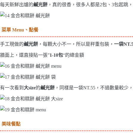
每天新鮮出爐的
鹹光餅
，真的很香，很多人都是2包、3包起跳，
菜單 Menu、點餐
手工現做的
鹹光餅
，每顆大小不一，所以是秤重包裝，
一袋NT.5
牆面上，還直接貼一張”
1-10包
“的總金額
有一次看到
大size
的
鹹光餅
，同樣是一袋NT.55，不過數量較少
美味餐點