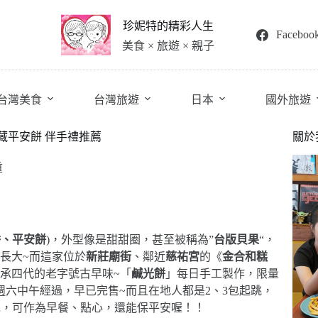
珍妮特的精彩人生
Faceboo
美食 × 旅遊 × 親子
台灣美食
台灣旅遊
日本
國外旅遊
私藏平安餅 伴手禮推薦
關於
重
餅、平安餅
)，外型像是甜甜圈，甚至被稱為”
台版貝果
“，
長大~而這家位於
新莊廟街
、鄰近
慈祐宮
的《
金合和糕
承四代的老字號古早味~「
鹹光餅
」每日手工製作，限量
六中午經過，早已完售~而且在地人都是2、3包起跳，
包，可作為早餐、點心，還能保平安喔！！