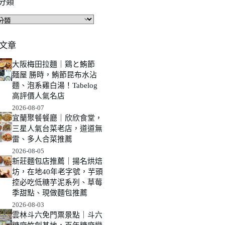
分類
文章
大阪梅田拉麵｜鶏と鮪節
麺屋 勝時，鮪節昆布水沾
麵、泡系雞白湯！Tabelog
高評價人氣名店
2026-08-07
宜蘭聚餐餐廳｜欣欣食堂，
三星人氣台菜老店，道道無
雷、多人合菜推薦
2026-08-05
新莊麵包店推薦｜揚名烘焙
坊，在地40年老字號，芋頭
控必吃低糖芋泥系列、草莓
季甜點、現做麵包推薦
2026-08-03
雲林斗六免門票景點｜斗六