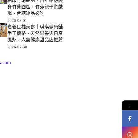
糖廠竹創基地，百年糖廠變
身竹藝園區，竹苑親子遊戲
場、台糖冰品必吃
2026-08-01
嘉義民雄美食｜琪琪健康舖
手工優格、天然果醬與自產
鳳梨，人氣健康甜品店推薦
2026-07-30
k.com
↓