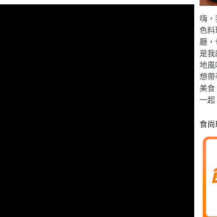
嗨，
色料
廳，
是我
地風
想帶
美食
一起
食尚