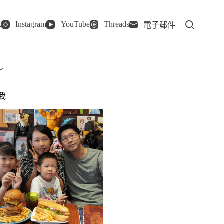
k
Instagram
YouTube
Threads
電子郵件
我