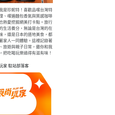
我是珍妮特！喜歡品嚐台灣特
理、嚐遍麵包香氣與質感咖啡
也熱愛挖掘網美打卡點。旅行
的生活養分，無論是台灣的在
味，還是日本的道地美食，都
著家人一同體驗。這裡記錄著
、旅遊與親子日常，邀你和我
，把吃喝玩樂過得有滋有味！
玩家 駐站部落客