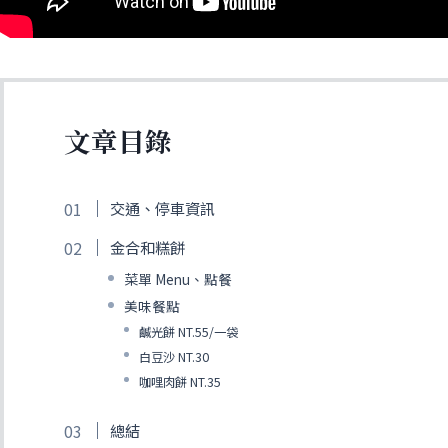
文章目錄
交通、停車資訊
金合和糕餅
菜單 Menu、點餐
美味餐點
鹹光餅 NT.55/一袋
白豆沙 NT.30
咖哩肉餅 NT.35
總結