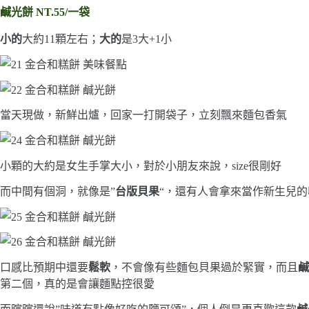
鹹光餅 NT.55/一袋
小的
大約11顆左右；
大的
是3大+1小
當天現做，新鮮出爐，回家一打開袋子，立刻飄來麵包香氣
小顆的大約是女生手掌大小，對於小朋友來說，size很剛好
而中間有個洞，就像是”
台版貝果
“，還有人會拿來當作新生兒的
口感比預期中還要
鬆軟
，不會像有些麵包貝果過於緊實，而且
鹹
第二個，真的是會讓麵點控很愛