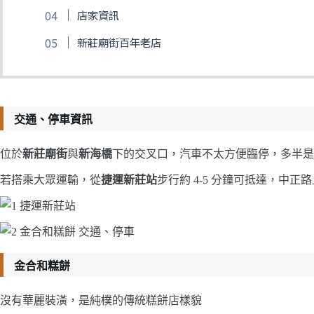
店家資訊
新莊廟街百年老店
交通、停車資訊
位於
新莊廟街
與
新海橋
下的交叉口，汽車不太方便臨停，多半是
若搭乘大眾運輸，從
捷運新莊站
步行約 4-5 分鐘可抵達，中
金合和糕餅
沒有華麗裝潢，是純樸的傳統糕餅店樣貌