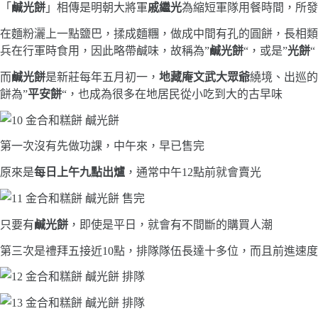
「
鹹光餅
」相傳是明朝大將軍
戚繼光
為縮短軍隊用餐時間，所發
在麵粉灑上一點鹽巴，揉成麵糰，做成中間有孔的圓餅，長相類
兵在行軍時食用，因此略帶鹹味，故稱為”
鹹光餅
“，或是”
光餅
“
而
鹹光餅
是新莊每年五月初一，
地藏庵文武大眾爺
繞境、出巡的
餅為”
平安餅
“，也成為很多在地居民從小吃到大的古早味
第一次沒有先做功課，中午來，早已售完
原來是
每日上午九點出爐
，通常中午12點前就會賣光
只要有
鹹光餅
，即使是平日，就會有不間斷的購買人潮
第三次是禮拜五接近10點，排隊隊伍長達十多位，而且前進速