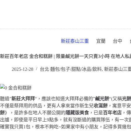
跳
至
主
要
內
容
新莊泰山三重
宜蘭
台中
新莊百年老店 金合和糕餅 | 限量鹹光餅一天只賣3小時 在地人
2025-12-28
台北 麵包/包子/甜點/冰品/飲料
,
新莊泰山三
聽過”
新莊大拜拜
“，應該也知道大拜拜必備的”
鹹光餅
“(又稱
光
不僅是祭拜用的供品，更有人拿來當作新生兒
收涎餅
，寓意平安
餅
》，是許多在地人不願公開的
隱藏版美食
，已是
百年老店
，傳
出爐，即使是平日早上9點多，就有沒斷過的購買隊伍，有一次週
確實我只買1包，根本不夠吃~如果家中有小朋友，記得多買幾