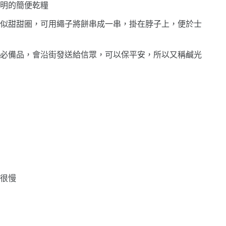
明的簡便乾糧
似甜甜圈，可用繩子將餅串成一串，掛在脖子上，便於士
必備品，會沿街發送給信眾，可以保平安，所以又稱鹹光
度很慢