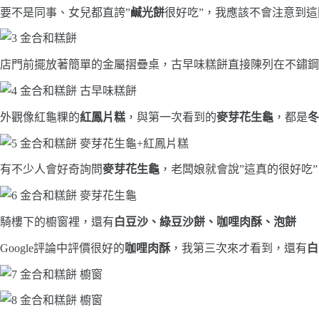
要不是同事、女兒都直誇”
鹹光餅
很好吃”，我應該不會注意到這
店門前擺放著簡單的金屬摺疊桌，古早味糕餅直接陳列在不鏽鋼
外觀像紅龜粿的
紅鳳片糕
，與第一次看到的
麥芽花生龜
，都是
冬
有不少人會好奇詢問
麥芽花生龜
，老闆娘就會說”這真的很好吃”
騎樓下的櫥窗裡，還有
白豆沙、綠豆沙餅、咖哩肉酥、泡餅
Google評論中評價很好的
咖哩肉酥
，我第三次來才看到，還有
白