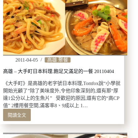
無
菜
單
料
理
20110716
2011-04-05
高雄 聚餐
高雄 – 大手町日本料理.飽足又滿足的一餐 20110404
《大手町》是高雄的老字號日本料理,Tomfox說“小學就
開始光顧了”除了美味度外,令他印象深刻的,還有那“厚
達1公分以上的生魚片” 受歡迎的原因,還有它的“高CP
值” 2樓用餐空間,滿客率8、9成以上 1…
閱讀全文
高
雄
–
大