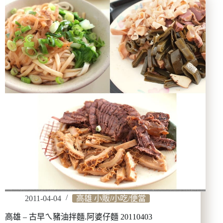
手
町
日
本
料
理.
飽
足
又
滿
足
的
一
餐
20110404
2011-04-04
高雄 小販/小吃/便當
高雄 – 古早ㄟ豬油拌麵.阿婆仔麵 20110403