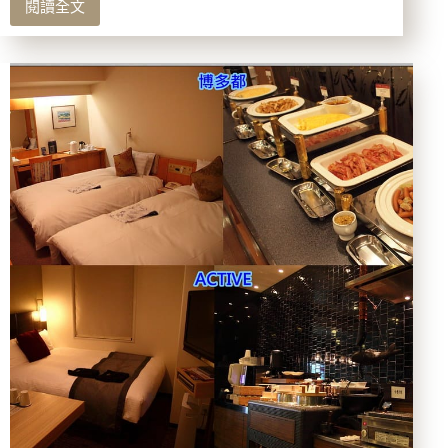
閱讀全文
九
州
由
布
院
溫
泉
民
宿.PTT
人
氣
推
薦
「仙
洞」
有
精
緻
美
味
的