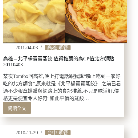
2011-04-03
高雄 聚餐
高雄 – 北平楊寶寶蒸餃.值得推薦的高CP值北方麵點
20110403
某次Tomfox回高雄,晚上打電話跟我說“晚上吃到一家好
吃的北方麵食”,原來就是《北平楊寶寶蒸餃》 之前已看
過不少報章媒體與網路上的食記推薦,不只是味道好,價
格更是便宜令人好奇“如此平價的蒸餃…
閱讀全文
高
雄
–
北
2010-11-29
台中 聚餐
平