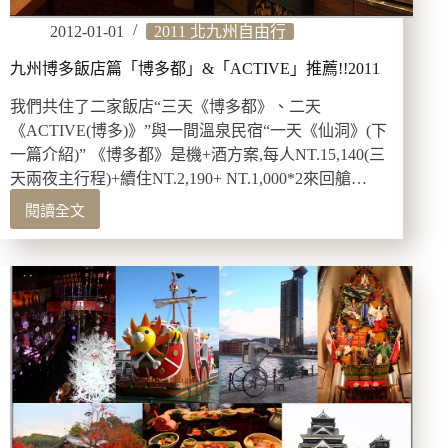
懷
石
2012-01-01
2011 北九州自由行
料
九州博多飯店篇「博多都」&「ACTIVE」推薦!!2011
理
2011
我們共住了二家飯店“三天《博多都》、二天
《ACTIVE(博多)》”與一間溫泉民宿“一天《仙洞》(下
一篇介紹)” 《博多都》是機+酒方案,每人NT.15,140(三
天兩夜主行程)+續住NT.2,190+ NT.1,000*2來回艙…
閱讀全文
九
州
博
多
飯
店
篇
「博
多
都」
&「ACTIVE」