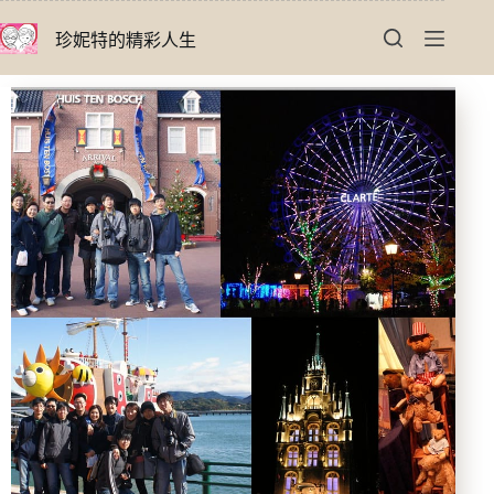
跳
珍妮特的精彩人生
至
主
要
內
容