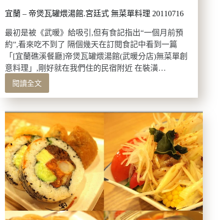
宜蘭 – 帝煲瓦罐煨湯館.宮廷式 無菜單料理 20110716
最初是被《武暖》給吸引,但有食記指出“一個月前預
約”,看來吃不到了 隔個幾天在訂閱食記中看到一篇
「[宜蘭礁溪餐廳]帝煲瓦罐煨湯館(武暖分店)無菜單創
意料理」,剛好就在我們住的民宿附近 在裝潢…
閱讀全文
宜
蘭
–
帝
煲
瓦
罐
煨
湯
館.
宮
廷
式