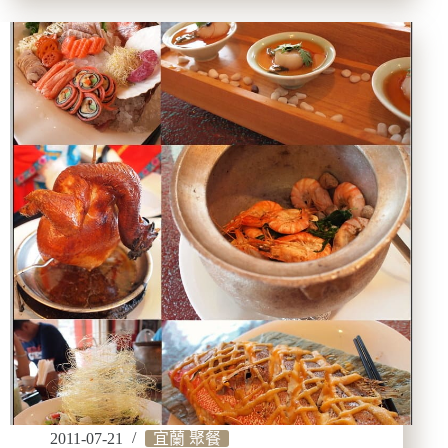
九
州
–
總
行
程
概
述
&
交
通
篇
2011-07-21
宜蘭 聚餐