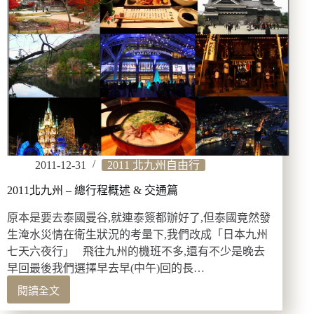
推
薦!!2011
2011-12-31
2011 北九州自由行
2011北九州 – 總行程概述 & 交通篇
原本是要去泰國曼谷,就連泰簽都辦好了,但泰國竟然發
生淹水災情在衛生狀況的考量下,我們改成「日本九州
七天六夜行」 飛往九州的機班不多,還有不少是晚去
早回最後我們選擇早去早(中午)回的長…
閱讀全文
2011
北