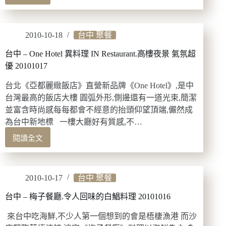
第
中
一
–
家
aqua
2010-10-18
台中 聚餐
99
水
現
相
台中 – One Hotel 異料理 IN Restaurant.高樓夜景 氣氛超
炒
餐
優 20101017
專
廳.
賣
國
台北《亞都麗緻飯店》直營新品牌《One Hotel》,是中
店
中
台灣最高的飯店大樓 圓弧外形,側邊還有一道光束,簡潔
20101128
同
並富含時尚感每每都會不經意的抬頭仰望頂端,儼然成
學
為台中新地標 一樓大廳好有質感,不…
會
20101127
閱讀全文
台
中
–
One
2010-10-17
台中 聚餐
Hotel
異
台中 – 梅子餐廳.令人回味的白鯧料理 20101016
料
理
來台中吃海鮮,不少人第一個想到的會是梧棲漁港 而沙
IN