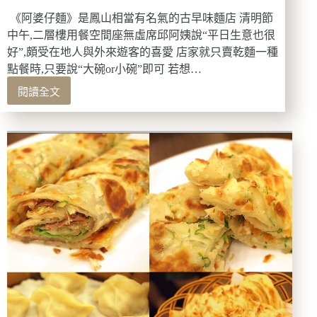
《阿婆仔麵》是鳳山相當有名氣的古早味麵店 清明節
中午,二層樓用餐空間座無虛席邱阿姨說“平日生意也很
好”,頗受在地人與外來遊客的喜愛 店家就只賣乾麵一種
點餐時,只要說“大碗or小碗”即可 若想…
閱讀全文
高
雄
–
古
早
ㄟ
豬
油
拌
麵.
阿
婆
仔
麵
20110403