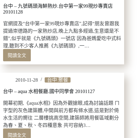
楊
台中 – 九號碼頭海鮮熱炒.台中第一家99現炒專賣店
寶
20101128
寶
官網提及“台中第一家99現炒專賣店”,記得“朋友曾跟我
蒸
餃.
提過崇德路的一家熱炒店,晚上九點多經過,生意還是不
值
錯”,似乎就是《九號碼頭》一號店 因為爸媽愛吃中式料
得
理,聽到不少客人推薦《九號碼頭》,一…
推
閱讀全文
薦
台
的
中
高
–
CP
九
2010-11-28
台中 聚餐
值
號
北
碼
台中 – aqua 水相餐廳.國中同學會 20101127
方
頭
麵
海
開幕初期,《aqua水相》因為外觀搶眼,成為討論話題 ㄇ
點
鮮
字型的灰色建築體,中間與前方都有條水道,這是對於倚
20110403
熱
水生活的嚮往 二層樓挑高空間,建築師將用餐區域劃分
炒.
為春、夏、秋、冬四種意象 共可容納3…
台
閱讀全文
中
台