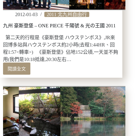
2012-01-03
2011 北九州自由行
九州 豪斯登堡 – ONE PIECE 千陽號 & 光の王國 2011
第二天的行程是《豪斯登堡 ハウステンボス》,JR來
回博多站與ハウステンボス約2小時(去程1:44HR、回
程1:57<轉車>) 《豪斯登堡》佔地152公頃,一天並不夠
用(我們是10:18抵達,20:30左右…
閱讀全文
九
州
豪
斯
登
堡
–
ONE
PIECE
千
陽