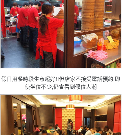
假日用餐時段生意超好!!但店家不接受電話預約,即
使坐位不少,仍會看到候位人潮