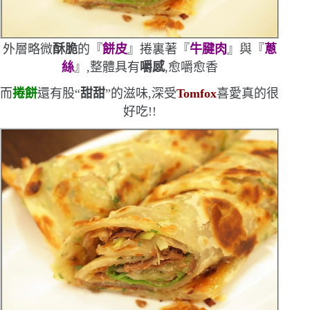
外層略微
酥脆
的『
餅皮
』捲裏著『
牛腱肉
』與『
蔥
絲
』,整體具有
嚼感
,愈嚼愈香
而
捲餅
還有股
“
甜甜
”
的滋味,深受
Tomfox
喜愛
真的很
好吃!!