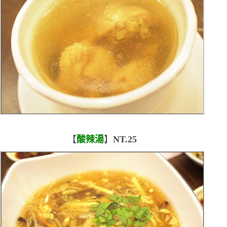
【
酸辣湯
】
NT.25