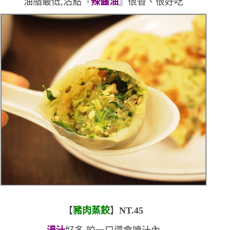
油脂最低,沾點『
辣醬油
』很香、很好吃
【
豬肉蒸餃
】
NT.45