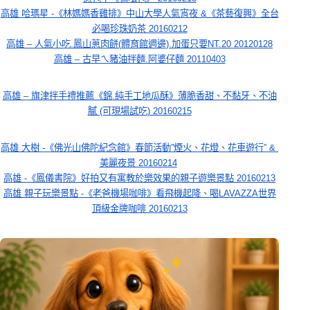
高雄 哈瑪星 -《林媽媽香雞排》中山大學人氣宵夜 &《茶藝復興》全台
必喝珍珠奶茶 20160212
高雄 – 人氣小吃.鳳山蔥肉餅(體育館週邊).加蛋只要NT.20 20120128
高雄 – 古早ㄟ豬油拌麵.阿婆仔麵 20110403
高雄 – 旗津拌手禮推薦《錦.純手工地瓜酥》薄脆香甜、不黏牙、不油
膩 (可現場試吃) 20160215
高雄 大樹 -《佛光山佛陀紀念館》春節活動”煙火、花燈、花車遊行” & 
美麗夜景 20160214
高雄 -《鳳儀書院》好拍又有寓教於樂效果的親子遊樂景點 20160213
高雄 親子玩樂景點 -《老爸機場咖啡》看飛機起降、喝LAVAZZA世界
頂級金牌咖啡 20160213