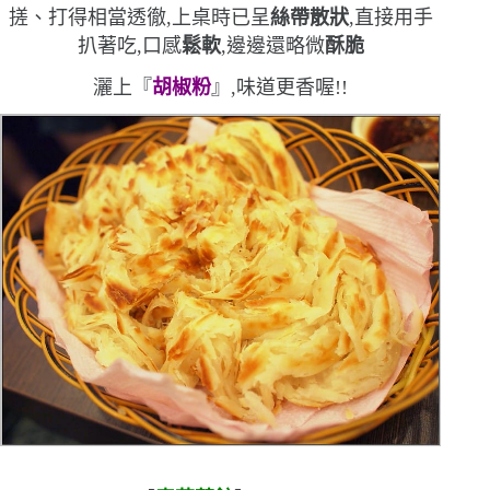
搓、打得相當透徹,上桌時已呈
絲帶散狀
,直接用手
扒著吃,口感
鬆軟
,邊邊還略微
酥脆
灑上『
胡椒粉
』,味道更香喔!!