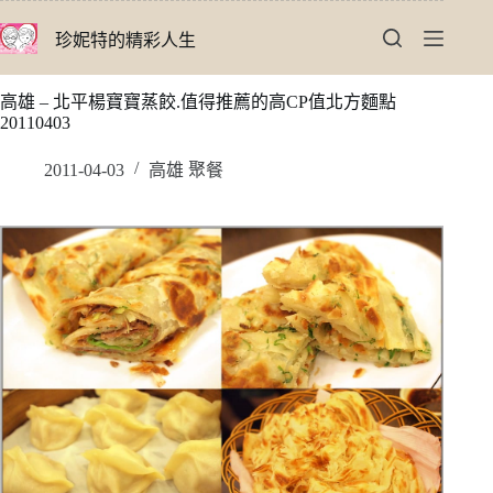
跳
珍妮特的精彩人生
至
主
要
高雄 – 北平楊寶寶蒸餃.值得推薦的高CP值北方麵點
內
20110403
容
2011-04-03
高雄 聚餐