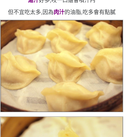
湯汁
好多,咬一口還會噴汁內
但不宜吃太多,因為
肉汁
的油脂,吃多會有點膩