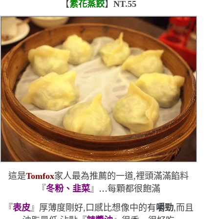
【
素花蒸餃
】
NT.55
這是
Tomfox
家人最為推薦的一道,裡頭滿滿餡料
『
冬粉、韭菜
』
…
每顆都很飽滿
『
表皮
』厚薄度剛好,口感比想像中的有
嚼勁
,而且