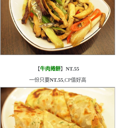
【
牛肉捲餅
】
NT.55
一份只要
NT.55
,
CP
值好高