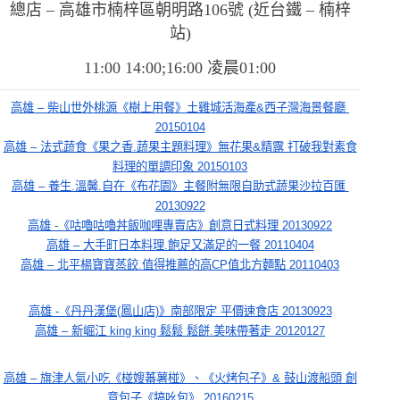
總店
–
高雄市楠梓區朝明路
106
號
(
近台鐵
–
楠梓
站
)
11:00 14:00
;
16:00
凌晨
01:00
高雄 – 柴山世外桃源《樹上用餐》土雞城活海產&西子灣海景餐廳 
20150104
高雄 – 法式蔬食《果之香.蔬果主題料理》無花果&精露 打破我對素食
料理的單調印象 20150103
高雄 – 養生.溫馨.自在《布花園》主餐附無限自助式蔬果沙拉百匯 
20130922
高雄 -《咕嚕咕嚕丼飯咖哩專賣店》創意日式料理 20130922
高雄 – 大手町日本料理.飽足又滿足的一餐 20110404
高雄 – 北平楊寶寶蒸餃.值得推薦的高CP值北方麵點 20110403
高雄 -《丹丹漢堡(鳳山店)》南部限定 平價速食店 20130923
高雄 – 新崛江 king king 鬆鬆 鬆餅.美味帶著走 20120127
高雄 – 旗津人氣小吃《椪嫂蕃薯椪》、《火烤包子》& 鼓山渡船頭 創
意包子《犒吆包》 20160215