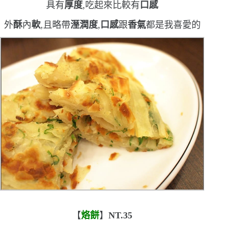
具有
厚度
,吃起來比較有
口感
外
酥
內
軟
,且略帶
溼潤度
,
口感
跟
香氣
都是我喜愛的
【
烙餅
】
NT.35