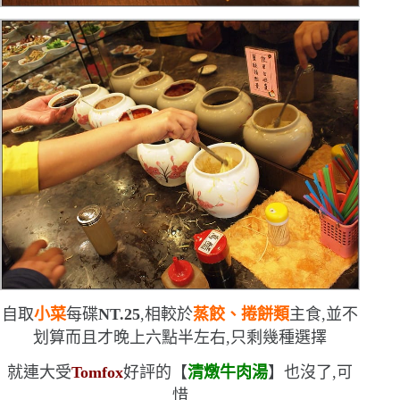
自取
小菜
每碟
NT.25
,相較於
蒸餃、捲餅類
主食,並不
划算
而且才晚上六點半左右,只剩幾種選擇
就連大受
Tomfox
好評的【
清燉牛肉湯
】也沒了,可
惜