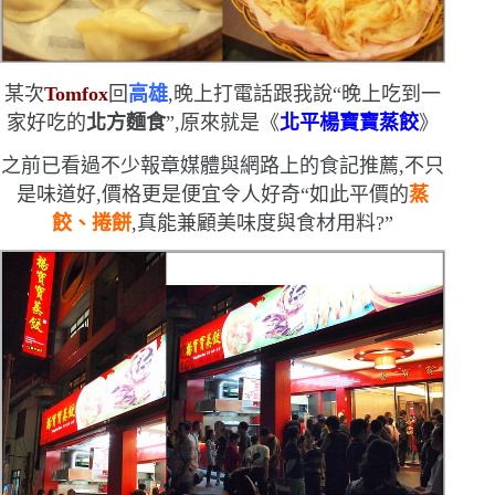
某次
Tomfox
回
高雄
,晚上打電話跟我說
“
晚上吃到一
家好吃的
北方麵食
”
,原來就是《
北平楊寶寶蒸餃
》
之前已看過不少報章媒體與網路上的食記推薦,不只
是味道好,價格更是便宜
令人好奇
“
如此平價的
蒸
餃、捲餅
,真能兼顧美味度與食材用料?
”