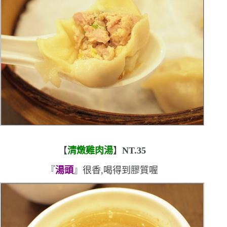
【
清燉雞肉湯
】
NT.35
『
湯頭
』很香,喝得到膠質喔