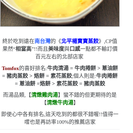
終於吃到遠在
南台灣
的《
北平楊寶寶蒸餃
》,
CP
值
果然
“
相當高
”
!!而且
美味度
與
口感
一點都不輸訂價
百元左右的北部店家
Tomfox
的喜好排名:
牛肉清湯
=
牛肉捲餅
>
蔥油餅
=
豬肉蒸餃
>
烙餅
=
素花蒸餃
;個人則是:
牛肉捲餅
=
蔥油餅
=
烙餅
>
素花蒸餃
=
豬肉蒸餃
而湯品類,【
清燉雞肉湯
】蠻不錯的
但更期待的是
【
清燉牛肉湯
】
即使心中各有排名,這天吃到的都很不錯喔!!值得一
嚐
也是再訪率
100%
的推薦店家