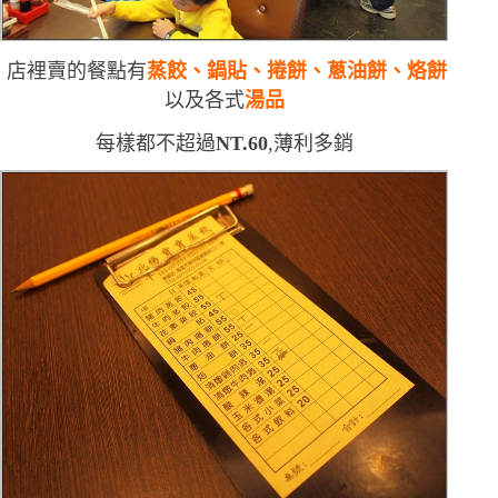
店裡賣的餐點有
蒸餃、鍋貼、捲餅、蔥油餅、烙餅
以及各式
湯品
每樣都不超過
NT.60
,薄利多銷