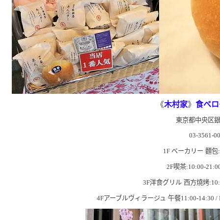
《
木村家
》
食べロ
東京都中央区
03-3561-0
1F
ベーカリー
麵包
2F
喫茶:
10
:
00-21
:
0
3F
洋食グリル
西方燒烤:
10
4F
アーブルヴィラージュ
午餐
11
:
00-14
:
30 /