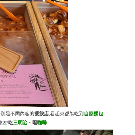
分別是不同內容的
餐飲店
,看起來都能吃到
自家麵包
來
2F
吃
三明治、
喝
咖啡