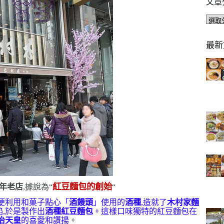
文章
文
章
分
最新
類
紅豆麵包的創始
年老店
,據說為
“
“
便利用和菓子點心「
酒饅頭
」使用的
酒種
,造就了
木村家麵
,
於是製作出
酒種紅豆麵包
。這樣口味獨特的紅豆麵包在
治天皇
的喜愛和讚揚
。