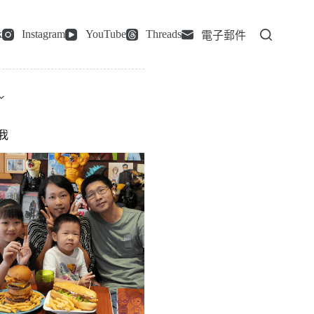
k
Instagram
YouTube
Threads
電子郵件
我