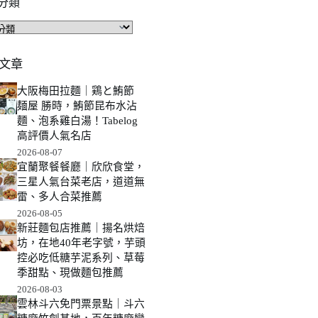
分類
文章
大阪梅田拉麵｜鶏と鮪節
麺屋 勝時，鮪節昆布水沾
麵、泡系雞白湯！Tabelog
高評價人氣名店
2026-08-07
宜蘭聚餐餐廳｜欣欣食堂，
三星人氣台菜老店，道道無
雷、多人合菜推薦
2026-08-05
新莊麵包店推薦｜揚名烘焙
坊，在地40年老字號，芋頭
控必吃低糖芋泥系列、草莓
季甜點、現做麵包推薦
2026-08-03
雲林斗六免門票景點｜斗六