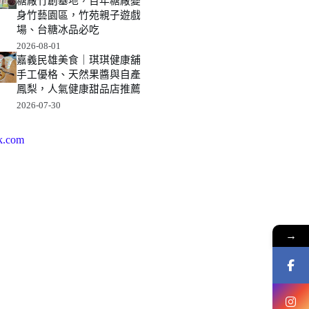
糖廠竹創基地，百年糖廠變
身竹藝園區，竹苑親子遊戲
場、台糖冰品必吃
2026-08-01
嘉義民雄美食｜琪琪健康舖
手工優格、天然果醬與自產
鳳梨，人氣健康甜品店推薦
2026-07-30
k.com
→