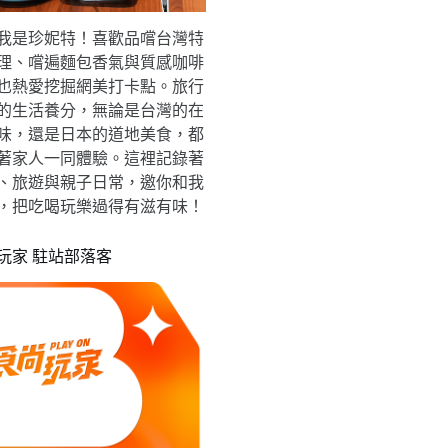
我是珍妮特！喜歡品嚐台灣特
理、嚐遍麵包香氣與質感咖啡
也熱愛挖掘網美打卡點。旅行
的生活養分，無論是台灣的在
味，還是日本的道地美食，都
著家人一同體驗。這裡記錄著
、旅遊與親子日常，邀你和我
，把吃喝玩樂過得有滋有味！
玩家 駐站部落客