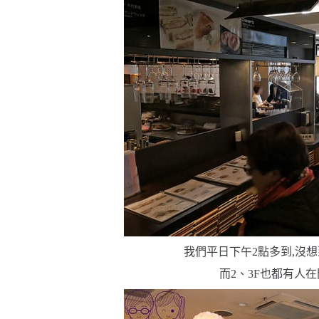
我們平日下午
2
點多到,沒
而
2
、
3F
也都有人在