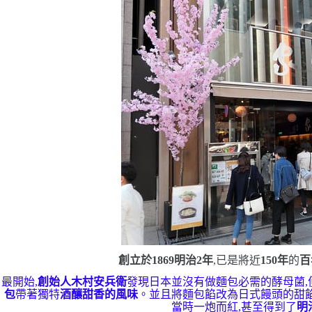
創立於
1869
明治
2
年
,已是將近
150
年
的
百
最開始,
創始人木村安兵
衛
發現日本並沒有做麵包必需的酵母菌,
包
帶著獨特
酒釀甜香的風味
。並且將麵包餡改為日式饅頭的甜餡
當時一炮而紅,甚至得到了
明