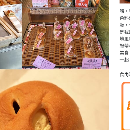
嗨，
色料
廳，
是我
地風
想帶
美食
一起
食尚