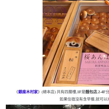
《
銀座木村家
》
(
總本店
)
共有四層樓,
1F
是
麵包店
,
2-4F
如果住宿沒有含早餐,就可以