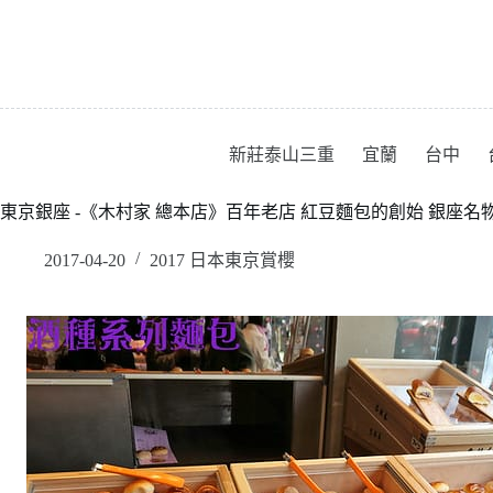
跳
至
主
要
內
容
新莊泰山三重
宜蘭
台中
東京銀座 -《木村家 總本店》百年老店 紅豆麵包的創始 銀座名物 20
2017-04-20
2017 日本東京賞櫻