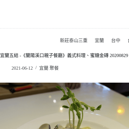
跳
至
主
要
內
容
新莊泰山三重
宜蘭
台中
宜蘭五結 -《蘭陽溪口親子餐廳》義式料理、蜜糖金磚 20200829
2021-06-12
宜蘭 聚餐