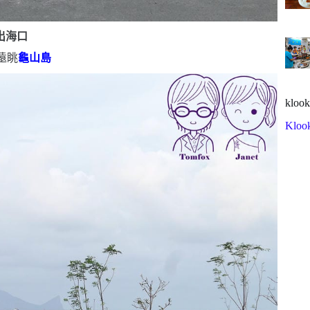
出海口
遠眺
龜山島
klook
Kloo