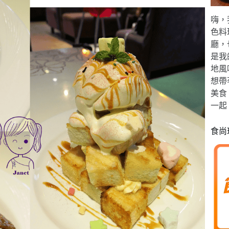
嗨，
色料
廳，
是我
地風
想帶
美食
一起
食尚