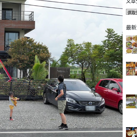
文章
文
章
分
最新
類