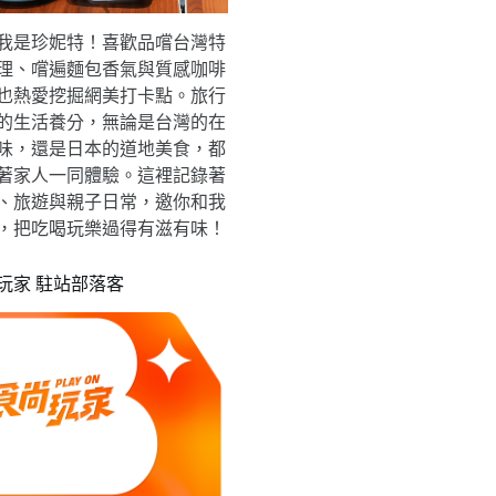
我是珍妮特！喜歡品嚐台灣特
理、嚐遍麵包香氣與質感咖啡
也熱愛挖掘網美打卡點。旅行
的生活養分，無論是台灣的在
味，還是日本的道地美食，都
著家人一同體驗。這裡記錄著
、旅遊與親子日常，邀你和我
，把吃喝玩樂過得有滋有味！
玩家 駐站部落客