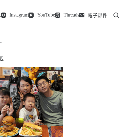
k
Instagram
YouTube
Threads
電子郵件
我