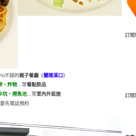
訂閱
70)
不錯的
親子餐廳
《
蘭陽溪口
》
餅、炸物
…
等
餐點飲品
沙坑、撈魚池
…等
室內外設施
訂閱
議要先電話預約