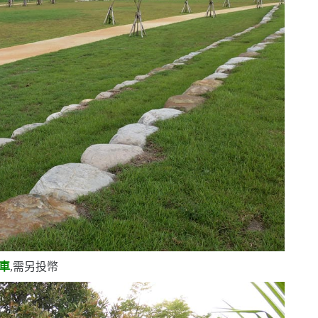
車
,需另投幣