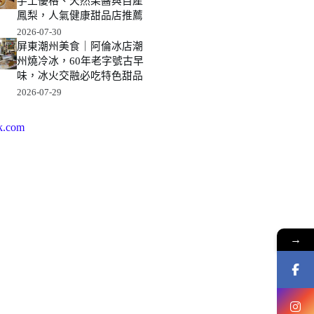
手工優格、天然果醬與自產
鳳梨，人氣健康甜品店推薦
2026-07-30
屏東潮州美食｜阿倫冰店潮
州燒冷冰，60年老字號古早
味，冰火交融必吃特色甜品
2026-07-29
k.com
→