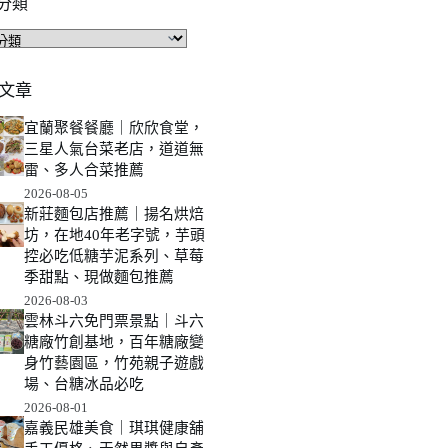
分類
文章
宜蘭聚餐餐廳｜欣欣食堂，
三星人氣台菜老店，道道無
雷、多人合菜推薦
2026-08-05
新莊麵包店推薦｜揚名烘焙
坊，在地40年老字號，芋頭
控必吃低糖芋泥系列、草莓
季甜點、現做麵包推薦
2026-08-03
雲林斗六免門票景點｜斗六
糖廠竹創基地，百年糖廠變
身竹藝園區，竹苑親子遊戲
場、台糖冰品必吃
2026-08-01
嘉義民雄美食｜琪琪健康舖