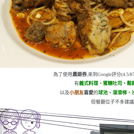
為了使用
農遊券
,來
到
Google
評分
(4.5/8
有
義式料理、蜜糖吐司、鬆
以及
小朋友
喜愛
的
球池、溜滑梯、
但餐廳位子不多
建