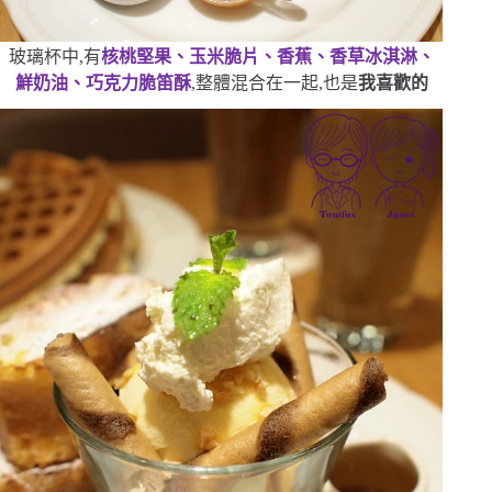
玻璃杯中,有
核桃堅果、玉米脆片、香蕉、香草冰淇淋、
鮮奶油、巧克力脆笛酥
,整體混合在一起,也是
我喜歡的