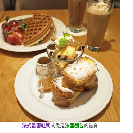
法式歐蕾吐司
就像是
法國麵包
的變身