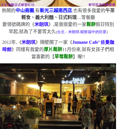
熱鬧的
中山商圈
,有
新光三越南西店
,也有很多我愛的
午茶
輕食、義大利麵、日式料理
…等餐廳
要領號碼牌的《
米朗琪
》,是我很愛的一家
鬆餅
假日特別
早起,就為了不要等太久
(
台北
–
米朗琪.鬆餅屆中的巨星
)
2012
年,《
米朗琪
》隔壁開了一家《
Jumane Cafe’
佐曼咖
啡館
》
同樣有我愛的
厚片鬆餅
11
月份來,就有女孩子們相
當喜歡的【
草莓鬆餅
】喔!!