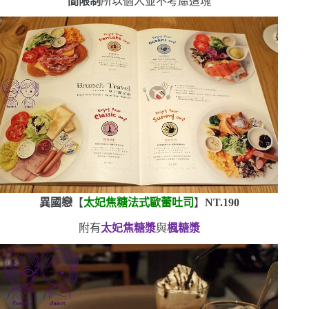
間限制
所以個人並不考慮這塊
異國戀
【
太妃焦糖法式歐蕾吐司
】
NT.190
附有
太妃焦糖漿
與
楓糖漿