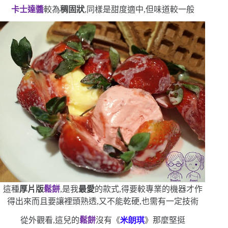
卡士達醬
較為
稠固狀
,同樣是甜度適中,但味道較一般
這種
厚片版
鬆餅
,是我
最愛
的款式,得要較專業的機器才作
得出來
而且要讓裡頭熟透,又不能乾硬,也需有一定技術
從外觀看,這兒的
鬆餅
沒有《
米朗琪
》那麼堅挺