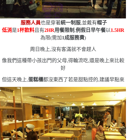
服務人員
也是穿著
統一制服
,並戴有
帽子
低消
是
1
杯飲料
且有
2HR
用餐限制
,
例假日早午餐
以
1.5HR
為限
(
需加
1
成服務費
)
周日晚上,沒有客滿就不會趕人
像我們這種帶小孩出門的父母,得輪流吃,還是晚上來比較
好
但這天晚上,
蛋糕櫃
都沒東西了
若是甜點控的,建議早點來