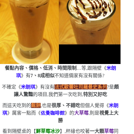
餐點內容、價格、低消、時間限制
…等,跟隔壁《
米朗
琪
》有
7
、
8
成相似
不知道倆家有沒有關係?
不確定《
米朗琪
》有沒有
法式歐蕾吐司羅曼史系列
?是
頗
讓人驚豔
的項目,我們第一次吃到,
特別又好吃
而這天吃到的
鬆餅
,也是
很厚、不錯吃
但個人覺得《
米朗
琪
》厲害一點
而《
佐曼咖啡館
》的
大草莓
,則是
視覺上大
勝
看到隔壁桌的【
鮮草莓冰沙
】,杯緣也咬著
一大顆
草莓
同