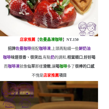
店家推薦
【
佐曼晶凍咖啡
】
NT.150
招牌
佐曼咖啡
搭配
咖啡凍
,上頭再點綴一些
鮮奶油
咖啡
味道很香、很突出
,有點
奶
的調和,
相當順口
,
好好喝
而
咖啡凍
就像
仙草
那樣
滑嫩
,讓
喝
咖啡
多了
很棒的口感
不愧是
店家推薦
項目