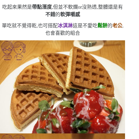
吃起來果然是
帶點溼度
,但並不軟爛
or
沒熟透,整體還是有
不錯
的
軟彈嚼感
單吃就不覺得乾,也可搭配
冰淇淋
這是不愛吃
鬆餅
的
老公
,
也會喜歡的組合