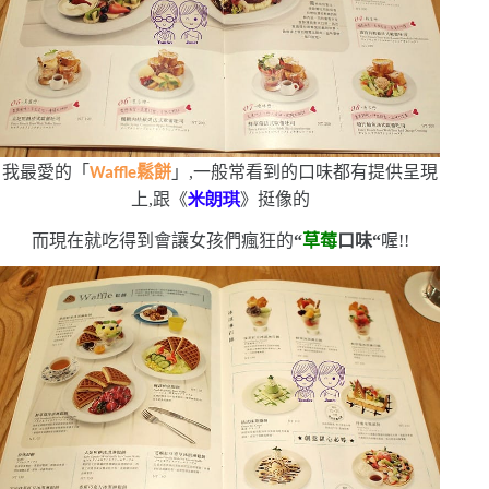
我最愛的「
鬆餅
」,一般常看到的口味都有提供
呈現
Waffle
上,跟《
米朗琪
》挺像的
而現在就吃得到會讓女孩們瘋狂的
“
草莓
口味
“
喔!!