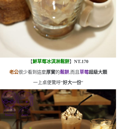
【
鮮草莓冰淇淋鬆餅
】
NT.170
老公
很少看到這麼
厚實
的
鬆餅
,而且
草莓
超級大顆
一上桌便驚呼
“
好大一份
“