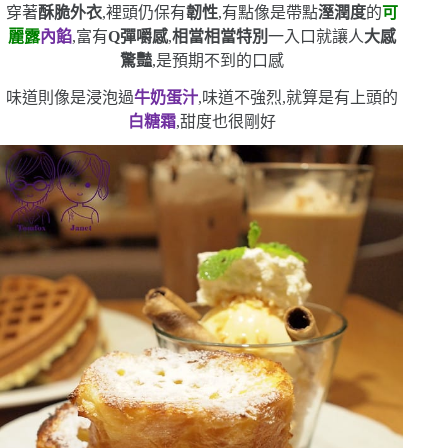
穿著
酥脆外衣
,裡頭仍保有
韌性
,有點像是帶點
溼潤度
的
可
麗露
內餡
,富有
Q
彈嚼感
,
相當相當特別
一入口就讓人
大感
驚豔
,是預期不到的口感
味道則像是浸泡過
牛奶蛋汁
,味道不強烈,就算是有上頭的
白糖霜
,甜度也很剛好