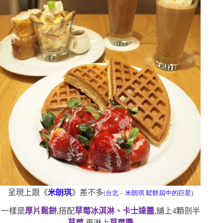
呈現上跟《
米朗琪
》差不多
(
台北
–
米朗琪.鬆餅屆中的巨星
)
一樣是
厚片鬆餅
,搭配
草莓冰淇淋、卡士達醬
,舖上
4
顆剖半
草莓
,再淋上
草莓醬