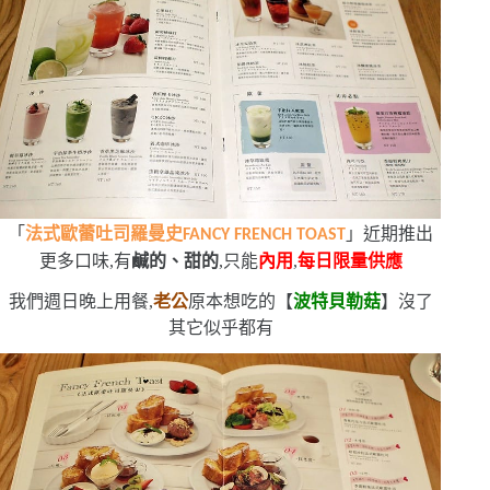
「
法式歐蕾吐司羅曼史
」近期推出
FANCY FRENCH TOAST
更多口味,有
鹹的、甜的
,只能
內用
,
每日限量供應
我們週日晚上用餐,
老公
原本想吃的【
波特貝勒菇
】沒了
其它似乎都有