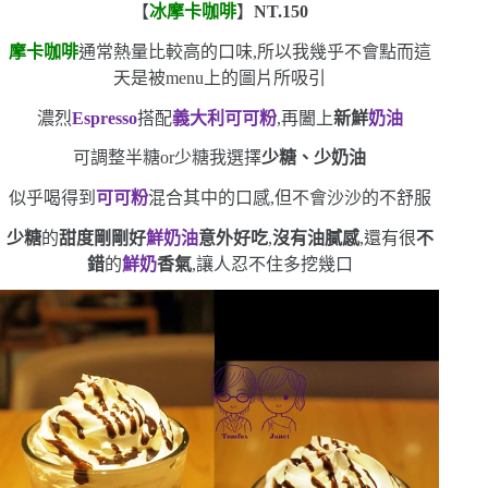
【
冰摩卡咖啡
】
NT.150
摩卡咖啡
通常熱量比較高的口味,所以我幾乎不會點
而這
天是被
menu
上的圖片所吸引
濃烈
Espresso
搭配
義大利可可粉
,再闔上
新鮮
奶油
可調整半糖
or
少糖
我選擇
少糖、少奶油
似乎喝得到
可可粉
混合其中的口感,但不會沙沙的不舒服
少糖
的
甜度剛剛好
鮮奶油
意外好吃
,
沒有油膩感
,還有很
不
錯
的
鮮奶
香氣
,讓人忍不住多挖幾口