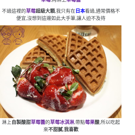
不過這裡的
草莓
超級大顆
,我只有在
日本
看過,通常價格不
便宜,沒想到這邊如此大手筆,讓人迫不及待
淋上
自製酸甜
草莓醬
的
草莓冰淇淋
,帶點
莓果
酸
,所以吃起
來
不甜膩
,
我喜歡