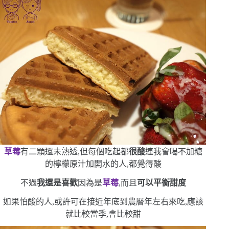
草莓
有二顆還未熟透,但每個吃起都
很酸
連我會喝不加糖
的檸檬原汁加開水的人,都覺得酸
不過
我還是喜歡
因為是
草莓
,而且
可以平衡甜度
如果怕酸的人,或許可在接近年底到農曆年左右來吃,應該
就比較當季,會比較甜