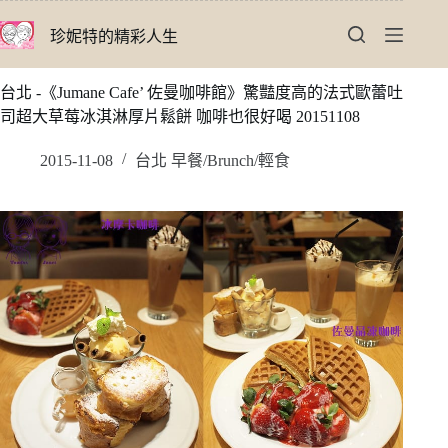
跳
珍妮特的精彩人生
至
主
要
台北 -《Jumane Cafe’ 佐曼咖啡館》驚豔度高的法式歐蕾吐
內
司超大草莓冰淇淋厚片鬆餅 咖啡也很好喝 20151108
容
2015-11-08
台北 早餐/Brunch/輕食