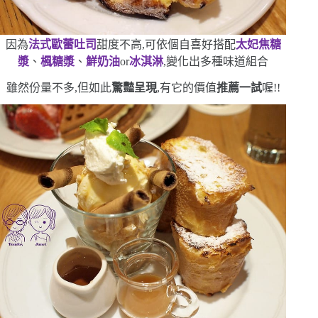
因為
法式歐蕾吐司
甜度不高,可依個自喜好搭配
太妃焦糖
漿
、
楓糖漿
、
鮮奶油
or
冰淇淋
,變化出多種味道組合
雖然份量不多,但如此
驚豔呈現
,有它的價值
推薦一試
喔!!