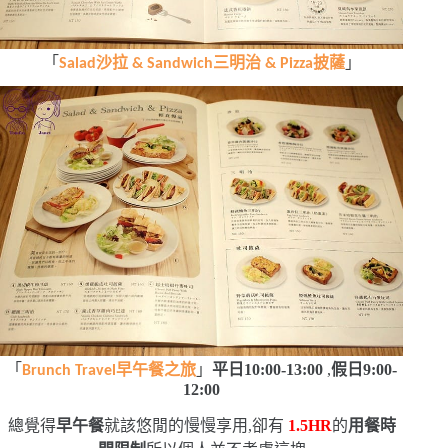
「
沙拉
三明治
披薩
」
Salad
& Sandwich
& Pizza
「
早午餐之旅
」
平日
10:00-13:00
,
假日
9:00-
Brunch Travel
12:00
總覺得
早午餐
就該悠閒的慢慢享用,卻有
1.5HR
的
用餐時