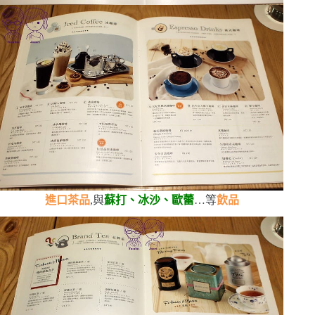
進口茶品
,與
蘇打、冰沙、歐蕾
…等
飲品