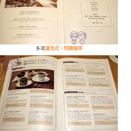
多項
濾泡式、特調咖啡