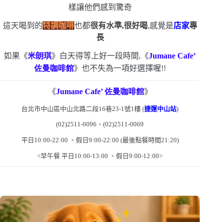
樣讓他們感到驚奇
這天喝到的
特調咖啡
也都
很有水準,很好喝
,感覺是
店家
專
長
如果《
米朗琪
》白天得等上好一段時間,《
Jumane Cafe’
佐曼咖啡館
》也不失為一項好選擇喔!!
《
Jumane Cafe’
佐曼咖啡館
》
台北市中山區中山北路二段
16
巷
23-1
號
1
樓
(
捷運中山站
)
(02)2511-0096
、
(02)2511-0069
平日
10:00-22:00
、假日
9:00-22:00 (
最後點餐時間
21:20)
<
早午餐
平日
10:00-13:00
、假日
9:00-12:00>