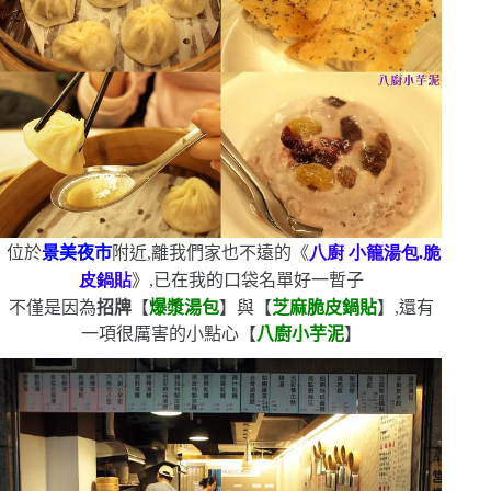
位於
景美夜市
附近,離我們家也不遠的《
八廚
小籠湯包.脆
皮鍋貼
》,已在我的口袋名單好一暫子
不僅是因為
招牌
【
爆漿湯包
】與【
芝麻脆皮鍋貼
】,還有
一項很厲害的小點心【
八廚小芋泥
】