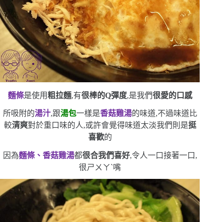
麵條
是使用
粗拉麵
,有
很棒的
Q
彈度
,是我們
很愛的口感
所吸附的
湯汁
,跟
湯包
一樣是
香菇雞湯
的味道,不過味道比
較
清爽
對於重口味的人,或許會覺得味道太淡
我們則是
挺
喜歡
的
因為
麵條、香菇雞湯
都
很合我們喜好
,令人一口接著一口,
很ㄕㄨㄚˋ嘴