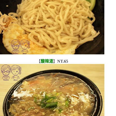
【
酸辣湯
】
NT.65