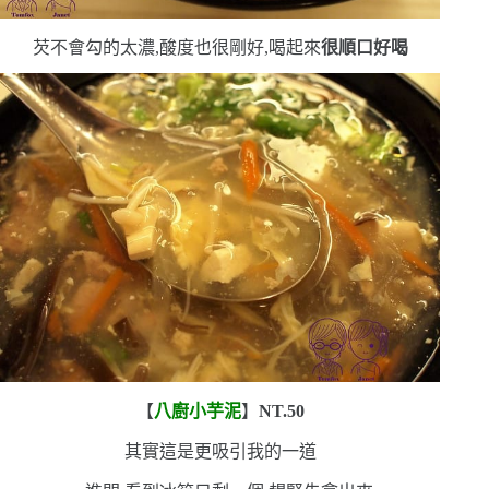
芡不會勾的太濃,酸度也很剛好,喝起來
很順口
好喝
【
八廚小芋泥
】
NT.50
其實這是更吸引我的一道