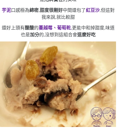
芋泥
口感極為
綿密
,
甜度很剛好
中間還包了
紅豆沙
,但這對
我來說,就比較甜
還好上頭有
酸酸
的
蔓越莓、葡萄乾
,更能中和掉甜度,味道
也是
加分
的,沒想到這組合會
這麼好吃