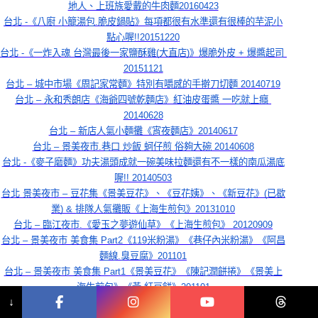
地人、上班族愛戴的牛肉麵20160423
台北 -《八廚 小籠湯包.脆皮鍋貼》每項都很有水準還有很棒的芋泥小
點心喔!!20151220
台北 -《一炸入魂 台灣最後一家鹽酥雞(大直店)》爆脆外皮 + 爆醬起司 
20151121
台北 – 城中市場《周記家常麵》特別有嚼感的手擀刀切麵 20140719
台北 – 永和秀朗店《海爺四號乾麵店》紅油皮蛋醬 一吃就上癮 
20140628
台北 – 新店人氣小麵攤《宵夜麵店》20140617
台北 – 景美夜市.巷口 炒飯 蚵仔煎 俗夠大碗 20140608
台北 -《麥子磨麵》功夫湯頭成就一碗美味拉麵還有不一樣的南瓜湯底
喔!! 20140503
台北 景美夜市 – 豆花集《景美豆花》、《豆花姨》、《新豆花》(已歇
業) & 排隊人氣攤販《上海生煎包》20131010
台北 – 臨江夜市.《愛玉之夢遊仙草》《上海生煎包》 20120909
台北 – 景美夜市 美食集 Part2《119米粉湯》《巷仔內米粉湯》《阿昌
麵線.臭豆腐》201101
台北 – 景美夜市 美食集 Part1《景美豆花》《陳記潤餅捲》《景美上
海生煎包》《黃.紅豆餅》201101
↓
台北 – 景美夜市美食.景美上海生煎包 20081224