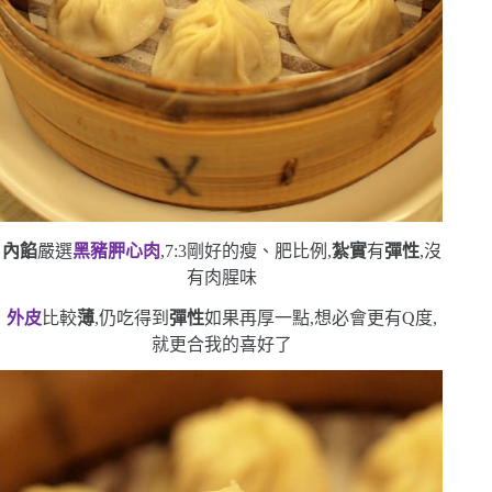
內餡
嚴選
黑豬胛心肉
,
7:3
剛好的瘦、肥比例,
紮實
有
彈性
,沒
有肉腥味
外皮
比較
薄
,仍吃得到
彈性
如果再厚一點,想必會更有
Q
度,
就更合我的喜好了