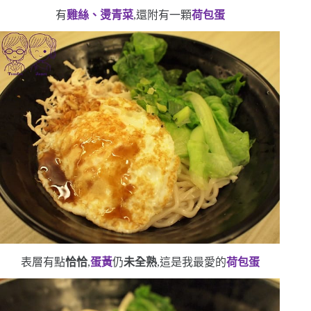
有
雞絲、燙青菜
,還附有一顆
荷包蛋
表層有點
恰恰
,
蛋黃
仍
未全熟
,這是我最愛的
荷包蛋