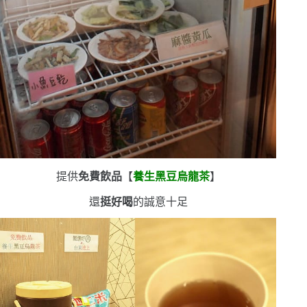
提供
免費飲品
【
養生黑豆烏龍茶
】
還
挺好喝
的
誠意十足