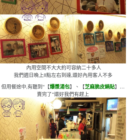
內用空間不大
大約可容納二十多人
我們週日晚上
8
點左右到達,還好內用客人不多
但用餐途中,有聽到
“
【
爆漿湯包
】、【
芝麻脆皮鍋貼
】…
賣完了
“
還好我們有趕上