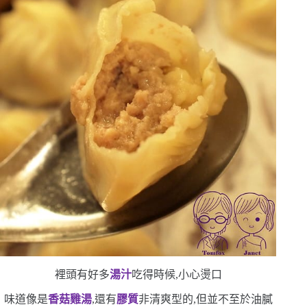
裡頭有好多
湯汁
吃得時候,小心燙口
味道像是
香菇雞湯
,還有
膠質
非清爽型的,但並不至於油膩