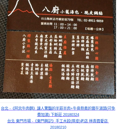
台北 -《阿忠牛肉麵》讓人驚豔的半筋半肉+牛骨熬煮的實在湯頭(可免
費加湯) 下新莊 20180324
台北 東門市場 -《東門興記》手工水餃(厚皮)老店 林青霞愛店 
20180210