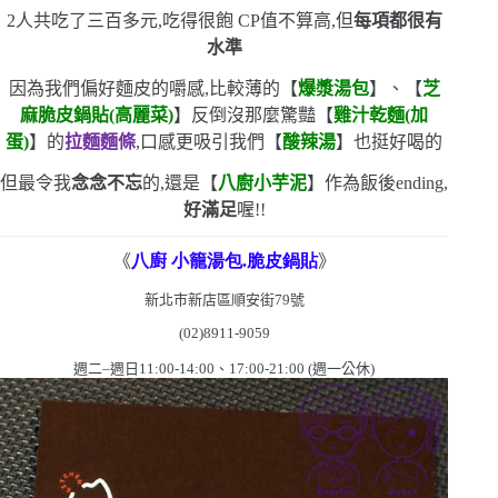
2
人共吃了三百多元,吃得很飽
CP
值不算高,但
每項都很有
水準
因為我們偏好麵皮的嚼感,比較薄的【
爆漿湯包
】、【
芝
麻脆皮鍋貼
(
高麗菜
)
】反倒沒那麼驚豔
【
雞汁乾麵
(
加
蛋
)
】的
拉麵麵條
,口感更吸引我們
【
酸辣湯
】也挺好喝的
但最令我
念念不忘
的,還是【
八廚小芋泥
】
作為飯後
ending
,
好滿足
喔!!
《
八廚
小籠湯包
.
脆皮鍋貼
》
新北市新店區順安街
79
號
(02)8911-9059
週二
–
週日
11:00-14:00
、
17:00-21:00 (
週一公休
)