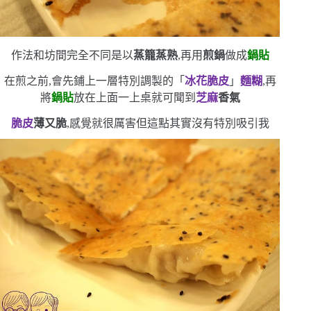
作法和坊間完全不同
是以
蒸籠蒸熟
,再用
煎鍋
做成
鍋貼
在煎之前,會先鋪上一層特別調製的「
冰花脆皮
」
麵糊
,再
將
鍋貼
放在上面
一上桌就可聞到
芝麻
香氣
脆皮
薄又脆
,感覺就很厲害
但這點其實沒有特別吸引我