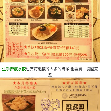
生手擀皮水餃
也有
特惠價
等人多的時候,也要買一袋回家
煮