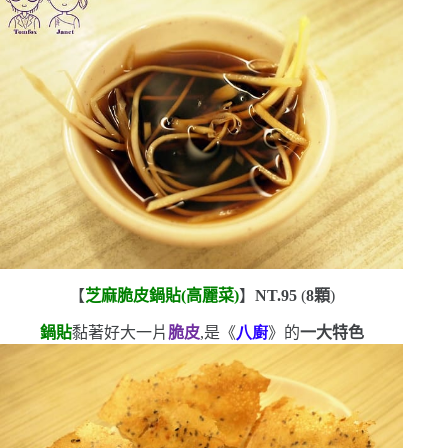
【
芝麻脆皮鍋貼
(
高麗菜
)
】
NT.95
(
8
顆
)
鍋貼
黏著好大一片
脆皮
,是《
八廚
》的
一大特色