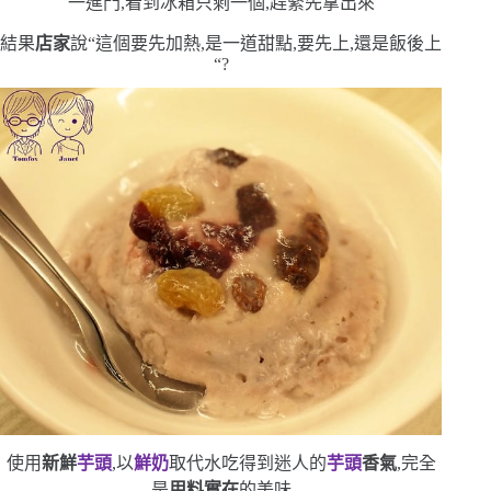
一進門,看到冰箱只剩一個,趕緊先拿出來
結果
店家
說
“
這個要先加熱,是一道甜點,要先上,還是飯後上
“
?
使用
新鮮
芋頭
,以
鮮奶
取代水
吃得到迷人的
芋頭
香氣
,完全
是
用料實在
的美味