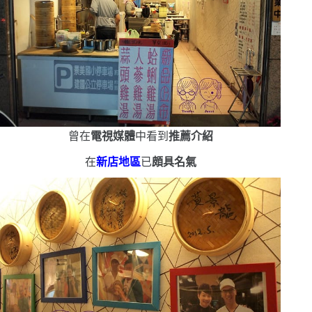
曾在
電視媒體
中看到
推薦介紹
在
新店地區
已
頗具名氣