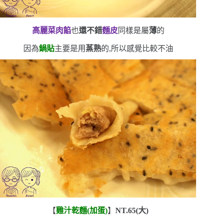
高麗菜肉餡
也
還不錯
麵皮
同樣是屬
薄
的
因為
鍋貼
主要是用
蒸熟
的,所以感覺比較不油
【
雞汁乾麵
(
加蛋
)
】
NT.65(
大
)