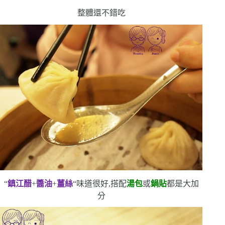
整體還不錯吃
“
鎮江醋
+
醬油
+
薑絲
“
味道很好,搭配
湯包
或
鍋貼
都是大加
分