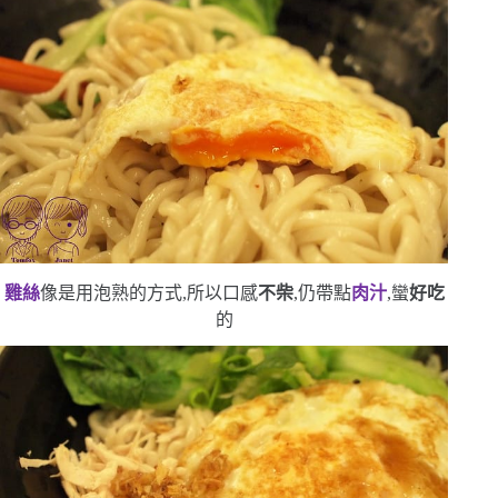
雞絲
像是用泡熟的方式,所以口感
不柴
,仍帶點
肉汁
,蠻
好吃
的