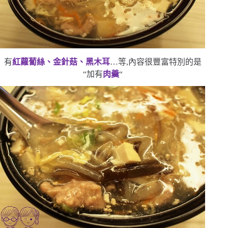
有
紅蘿蔔絲、金針菇、黑木耳
…等,內容很豐富
特別的是
“
加有
肉羹
“