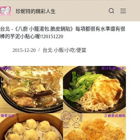
跳
珍妮特的精彩人生
至
主
要
台北 -《八廚 小籠湯包.脆皮鍋貼》每項都很有水準還有很
內
棒的芋泥小點心喔!!20151220
容
2015-12-20
台北 小販/小吃/便當