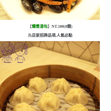
【
爆漿湯包
】
NT.100
(
8
顆
)
為
店家招牌品項
,
人氣必點