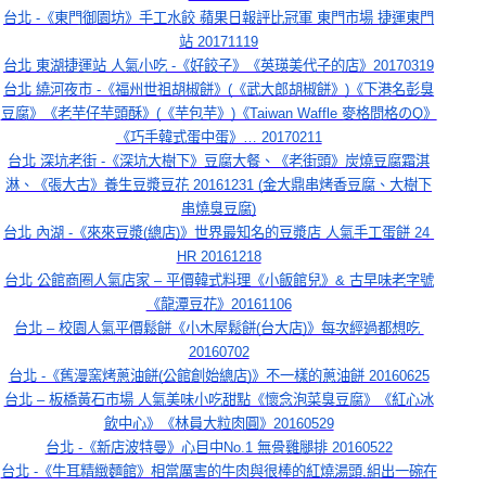
台北 -《東門御園坊》手工水餃 蘋果日報評比冠軍 東門市場 捷運東門
站 20171119
台北 東湖捷運站 人氣小吃 -《好餃子》《英瑛美代子的店》20170319
台北 繞河夜市 -《福州世祖胡椒餅》(《武大郎胡椒餅》)《下港名彭臭
豆腐》《老芋仔芋頭酥》(《芋包芋》)《Taiwan Waffle 麥格問格のQ》
《巧手韓式蛋中蛋》… 20170211
台北 深坑老街 -《深坑大樹下》豆腐大餐、《老街頭》炭燒豆腐霜淇
淋、《張大古》養生豆漿豆花 20161231 (金大鼎串烤香豆腐、大樹下
串燒臭豆腐)
台北 內湖 -《來來豆漿(總店)》世界最知名的豆漿店 人氣手工蛋餅 24 
HR 20161218
台北 公館商圈人氣店家 – 平價韓式料理《小飯館兒》& 古早味老字號
《龍潭豆花》20161106
台北 – 校園人氣平價鬆餅《小木屋鬆餅(台大店)》每次經過都想吃 
20160702
台北 -《舊漫窯烤蔥油餅(公館創始總店)》不一樣的蔥油餅 20160625
台北 – 板橋黃石市場 人氣美味小吃甜點《懷念泡菜臭豆腐》《紅心冰
飲中心》《林員大粒肉圓》20160529
台北 -《新店波特曼》心目中No.1 無骨雞腿排 20160522
台北 -《牛耳精緻麵館》相當厲害的牛肉與很棒的紅燒湯頭,組出一碗在