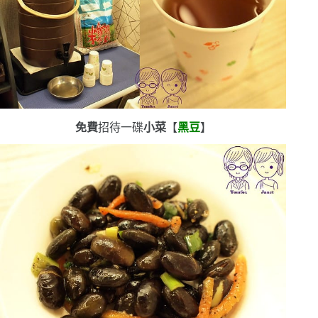
免費
招待一碟
小菜
【
黑豆
】