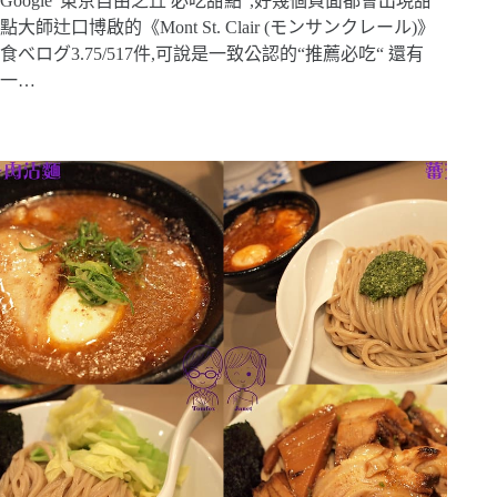
Google”東京自由之丘 必吃甜點“,好幾個頁面都會出現甜
點大師辻口博啟的《Mont St. Clair (モンサンクレール)》
食べログ3.75/517件,可說是一致公認的“推薦必吃“ 還有
一…