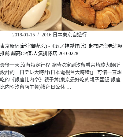
2018-01-15
2016 日本東京自遊行
東京新宿(新宿御苑旁) -《五ノ神製作所》超”蝦”海老沾麵
推薦 超高CP值.人氣排隊店 20160228
最後一天,沒有特定行程 臨時決定到汐留看宮崎駿大師所
設計的「日テレ大時計(日本電視台大時鐘)」 可惜一直想
吃的《銀座比内や》親子丼(東京最好吃的親子蓋飯!銀座
比内や汐留店午餐)禮拜日公休 …