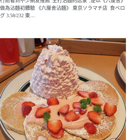
行前看到不少網友推薦“主打沾麵的店家“,便以《六厘舍》
做為沾麵初體驗 《六厘舍沾麵》 東京ソラマチ店 食べロ
グ 3.58/232 東…