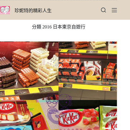
跳
珍妮特的精彩人生
至
主
要
分類
2016 日本東京自遊行
內
容