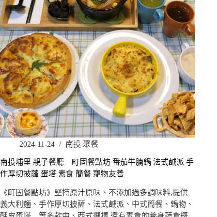
2024-11-24
南投 聚餐
南投埔里 親子餐廳 – 町固餐點坊 番茄牛腩鍋 法式鹹派 手
作厚切披薩 蛋塔 素食 簡餐 寵物友善
《町固餐點坊》堅持原汁原味、不添加過多調味料,提供
義大利麵、手作厚切披薩、法式鹹派、中式簡餐、鍋物、
酥皮蛋塔…等多款中、西式選擇,還有素食的養身蔬食概