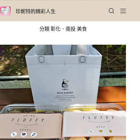
跳
珍妮特的精彩人生
至
主
要
分類
彰化．南投 美食
內
容