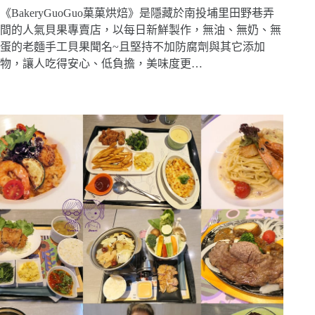
《BakeryGuoGuo菓菓烘焙》是隱藏於南投埔里田野巷弄
間的人氣貝果專賣店，以每日新鮮製作，無油、無奶、無
蛋的老麵手工貝果聞名~且堅持不加防腐劑與其它添加
物，讓人吃得安心、低負擔，美味度更…