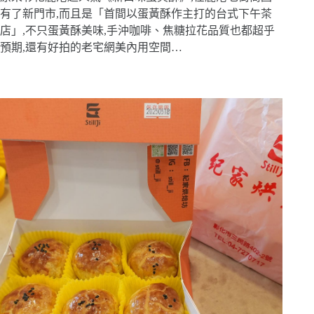
有了新門市,而且是「首間以蛋黃酥作主打的台式下午茶
店」,不只蛋黃酥美味,手沖咖啡、焦糖拉花品質也都超乎
預期,還有好拍的老宅網美內用空間…