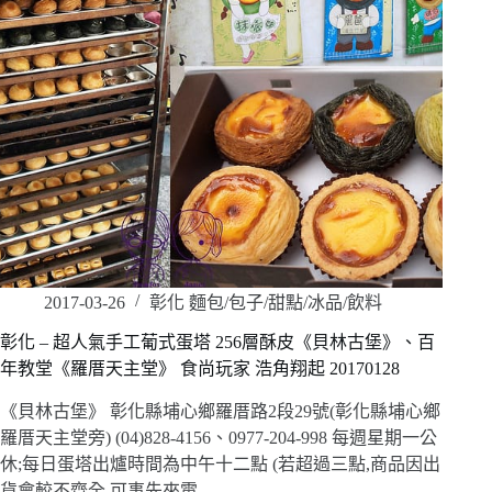
2017-03-26
彰化 麵包/包子/甜點/冰品/飲料
彰化 – 超人氣手工葡式蛋塔 256層酥皮《貝林古堡》、百
年教堂《羅厝天主堂》 食尚玩家 浩角翔起 20170128
《貝林古堡》 彰化縣埔心鄉羅厝路2段29號(彰化縣埔心鄉
羅厝天主堂旁) (04)828-4156、0977-204-998 每週星期一公
休;每日蛋塔出爐時間為中午十二點 (若超過三點,商品因出
貨會較不齊全,可事先來電…