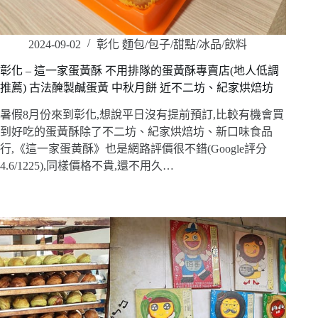
2024-09-02
彰化 麵包/包子/甜點/冰品/飲料
彰化 – 這一家蛋黃酥 不用排隊的蛋黃酥專賣店(地人低調
推薦) 古法醃製鹹蛋黃 中秋月餅 近不二坊、紀家烘焙坊
暑假8月份來到彰化,想說平日沒有提前預訂,比較有機會買
到好吃的蛋黃酥除了不二坊、紀家烘焙坊、新口味食品
行,《這一家蛋黄酥》也是網路評價很不錯(Google評分
4.6/1225),同樣價格不貴,還不用久…