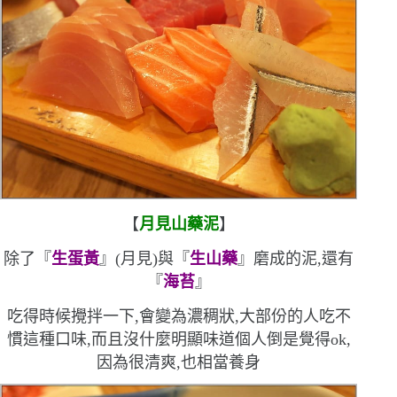
【
月見山藥泥
】
除了『
生蛋黃
』
(
月見
)
與『
生山藥
』磨成的泥,還有
『
海苔
』
吃得時候攪拌一下,會變為濃稠狀,大部份的人吃不
慣這種口味,而且沒什麼明顯味道
個人倒是覺得
ok
,
因為很清爽,也相當養身