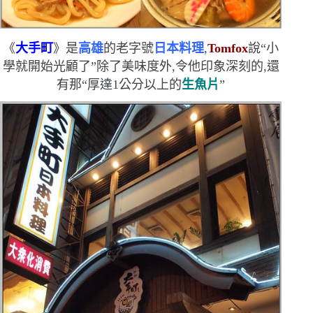
《
大手町
》是
高雄
的老字號
日本料理
,
Tomfox
說
“
小
學就開始光顧了
”
除了美味度外,令他印象深刻的,還
有那
“
厚達
1
公分
以上的
生魚片
”