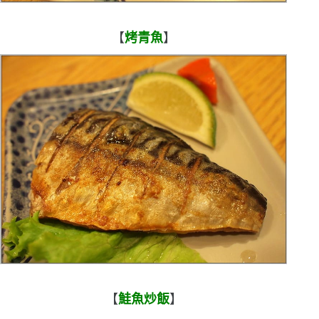
【
烤青魚
】
【
鮭魚炒飯
】