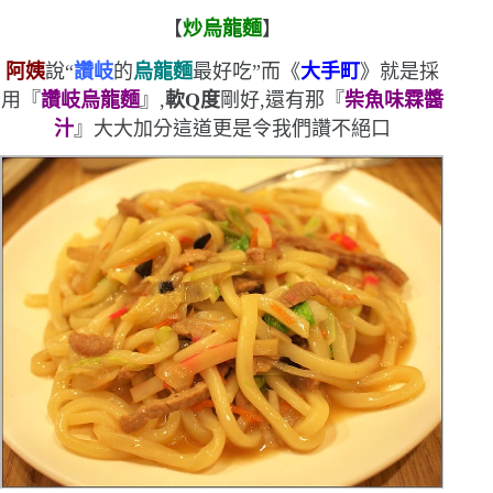
【
炒烏龍麵
】
阿姨
說
“
讚岐
的
烏龍麵
最好吃
”
而《
大手町
》就是採
用『
讚岐烏龍麵
』,
軟
Q
度
剛好,還有那『
柴魚味霖醬
汁
』大大加分
這道更是令我們讚不絕口