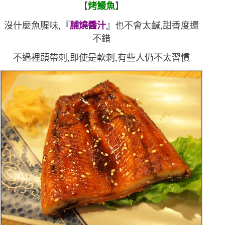
【
烤鰻魚
】
沒什麼魚腥味,『
脯燒醬汁
』也不會太鹹,甜香度還
不錯
不過裡頭帶刺,即使是軟刺,有些人仍不太習慣