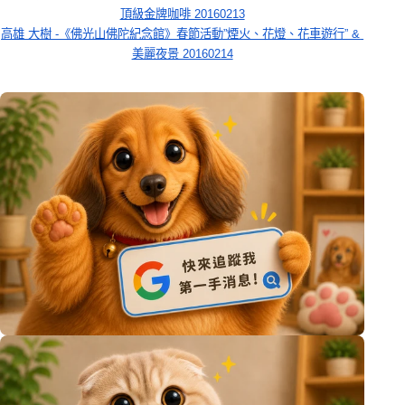
頂級金牌咖啡 20160213
高雄 大樹 -《佛光山佛陀紀念館》春節活動”煙火、花燈、花車遊行” & 
美麗夜景 20160214