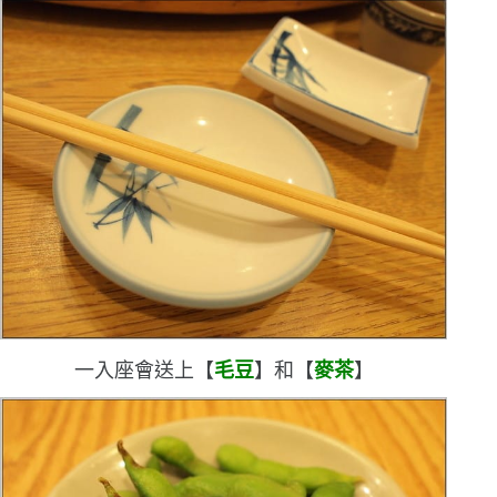
一入座會送上【
毛豆
】和【
麥茶
】