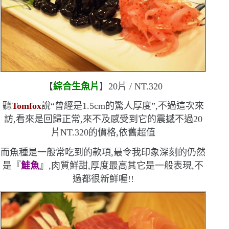
【
綜合生魚片
】
20
片
/ NT.320
聽
Tomfox
說
“
曾經是
1.5c
m
的驚人厚度
”
,不過這次來
訪,看來是回歸正常,來不及感受到它的震撼
不過
20
片
NT.320
的價格,依舊超值
而魚種是一般常吃到的款項,最令我印象深刻的仍然
是『
鮭魚
』,肉質鮮甜,厚度最高
其它是一般表現,不
過都很新鮮喔!!