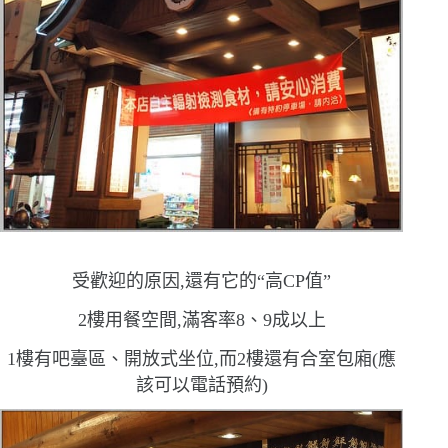
受歡迎的原因,還有它的
“
高
CP
值
”
2
樓用餐空間,滿客率
8
、
9
成以上
1
樓有吧臺區、開放式坐位,而
2
樓還有合室包廂
(
應
該可以電話預約
)