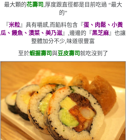
最大顆的
花壽司
,厚度跟直徑都是目前吃過
“
最大
的
”
『
米粒
』具有嚼感,而餡料包含『
蛋、肉鬆、小黃
瓜、饅魚、漬菜、美乃滋
』,邊邊的『
黑芝麻
』也讓
整體加分不少,味道很豐富
至於
蝦握壽司
與
豆皮壽司
就吃沒到了