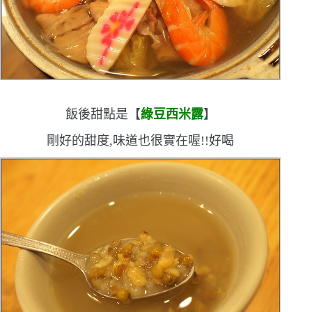
飯後甜點是【
綠豆西米露
】
剛好的甜度,味道也很實在喔!!好喝