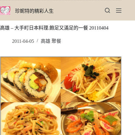
跳
珍妮特的精彩人生
至
主
要
高雄 – 大手町日本料理.飽足又滿足的一餐 20110404
內
容
2011-04-05
高雄 聚餐