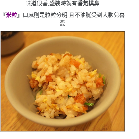
味道很香,盛裝時就有
香氣
撲鼻
『
米粒
』口感則是粒粒分明,且不油膩
受到大夥兒喜
愛