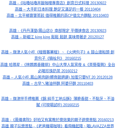
高雄 -《咕嚕咕嚕丼飯咖哩專賣店》創意日式料理 20130922
高雄 – 大手町日本料理.飽足又滿足的一餐 20110404
高雄 – 北平楊寶寶蒸餃.值得推薦的高CP值北方麵點 20110403
高雄 -《丹丹漢堡(鳳山店)》南部限定 平價速食店 20130923
高雄 – 新崛江 king king 鬆鬆 鬆餅.美味帶著走 20120127
高雄 – 旗津人氣小吃《椪嫂蕃薯椪》、《火烤包子》& 鼓山渡船頭 創
意包子《犒吆包》 20160215
高雄 哈瑪星 -《林媽媽香雞排》中山大學人氣宵夜 &《茶藝復興》全台
必喝珍珠奶茶 20160212
高雄 – 人氣小吃.鳳山蔥肉餅(體育館週邊).加蛋只要NT.20 20120128
高雄 – 古早ㄟ豬油拌麵.阿婆仔麵 20110403
高雄 – 旗津拌手禮推薦《錦.純手工地瓜酥》薄脆香甜、不黏牙、不油
膩 (可現場試吃) 20160215
高雄 -《鳳儀書院》好拍又有寓教於樂效果的親子遊樂景點 20160213
高雄 親子玩樂景點 -《老爸機場咖啡》看飛機起降、喝LAVAZZA世界