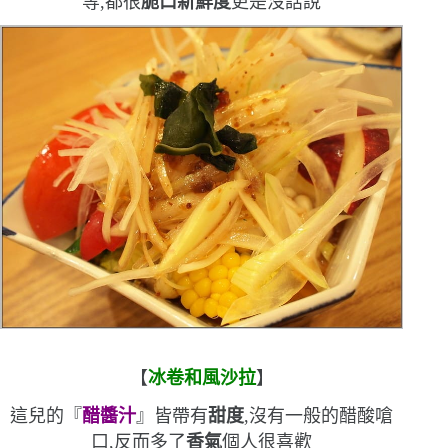
等,都很
脆口
新鮮度
更是沒話說
【
冰卷和風沙拉
】
這兒的『
醋醬汁
』皆帶有
甜度
,沒有一般的醋酸嗆
口,反而多了
香氣
個人很喜歡