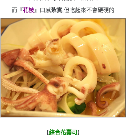
而『
花枝
』口感
紮實
,但吃起來不會硬硬的
【
綜合花壽司
】