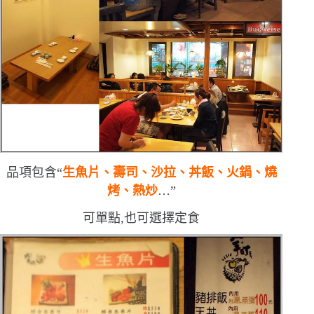
品項包含
“
生魚片、壽司、沙拉、丼飯、火鍋、燒
烤、熱炒
…”
可單點,也可選擇定食