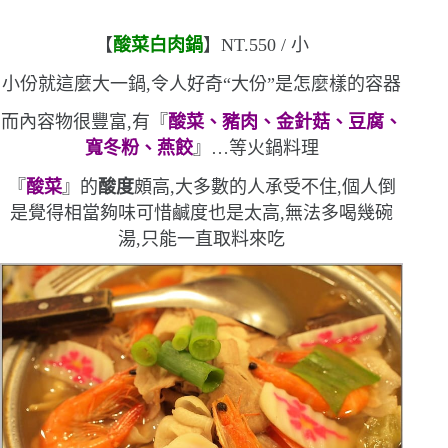
【
酸菜白肉鍋
】
NT.550 /
小
小份就這麼大一鍋,令人好奇
“
大份
”
是怎麼樣的容器
而內容物很豐富,有『
酸菜、豬肉、金針菇、豆腐、
寬冬粉、燕餃
』
…
等火鍋料理
『
酸菜
』的
酸度
頗高,大多數的人承受不住,個人倒
是覺得相當夠味
可惜鹹度也是太高,無法多喝幾碗
湯,只能一直取料來吃