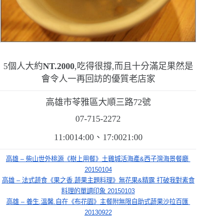
5
個人大約
NT.2000
,吃得很撐,而且十分滿足
果然是
會令人一再回訪的優質老店家
高雄市苓雅區大順三路
72
號
07-715-2272
11:0014:00
、
17:0021:00
高雄 – 柴山世外桃源《樹上用餐》土雞城活海產&西子灣海景餐廳 
20150104
高雄 – 法式蔬食《果之香.蔬果主題料理》無花果&精露 打破我對素食
料理的單調印象 20150103
高雄 – 養生.溫馨.自在《布花園》主餐附無限自助式蔬果沙拉百匯 
20130922