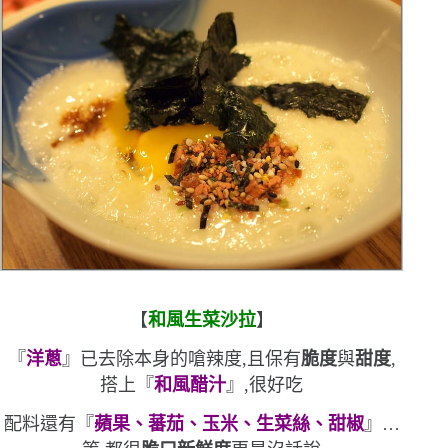
【
和風生菜沙拉
】
『
洋蔥
』已去除本身的嗆辣度,且保有
脆度
與
甜度
,
搭上『
和風醋汁
』,很好吃
配料還有『
蘋果、蕃茄、玉米、生菜絲、甜椒
』
…