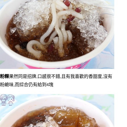
粉粿
果然同是招牌,口感很不錯,且有我喜歡的香甜度,沒有
粉鹼味,而綜合仍有給到4塊