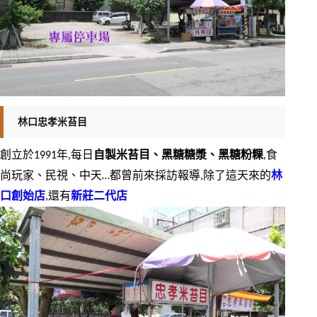
林口忠孝米苔目
創立於1991年,每日
自製米苔目、黑糖糖漿、黑糖粉粿
,食
尚玩家、民視、中天…都曾前來採訪報導,除了這天來的
林
口創始店
,還有
新莊二代店