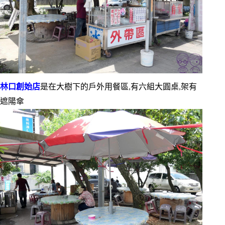
林口創始店
是在大樹下的戶外用餐區,有六組大圓桌,架有
遮陽傘