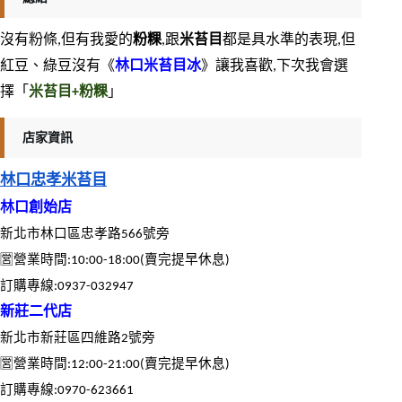
沒有粉條,但有我愛的
粉粿
,跟
米苔目
都是具水準的表現,但
紅豆、綠豆沒有《
林口米苔目冰
》讓我喜歡,下次我會選
擇「
米苔目+粉粿
」
店家資訊
林口忠孝米苔目
林口創始店
新北市林口區忠孝路566號旁
🈺營業時間:10:00-18:00(賣完提早休息)
️訂購專線:0937-032947
新莊二代店
新北市新莊區四維路2號旁
🈺營業時間:12:00-21:00(賣完提早休息)
️訂購專線:0970-623661