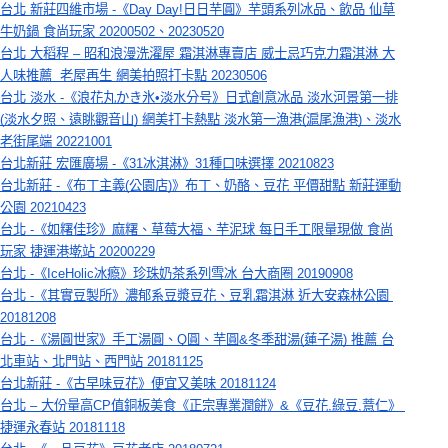
台北 新莊四維市場 -《Day Day!日日芋圓》芋頭系列冰品、飲品 仙草
牛奶鍋 食尚玩家 20200502、20230520
台北 大稻程 – 昭和浪漫洗濯屋 霜淇淋專賣店 威士忌巧克力霜淇淋 大
人味推薦  老屋再生 網美拍照打卡點 20230506
台北 淡水 -《浪花丸かき氷•淡水分号》日式創意冰品 淡水河景第一排
(淡水夕照、遠眺觀音山) 網美打卡熱點 淡水第一漁港(滬尾漁港)、淡水
老街尾端 20221001
台北新莊 宏匯廣場 -《31冰淇淋》31種口味選擇 20210823
台北新莊 -《布丁主義(公園店)》布丁、奶酪、豆花 平價甜點 新莊運動
公園 20210423
台北 -《如糬佳珍》麻糬、草莓大福、芋泥球 每日手工限量現做 食尚
玩家 捷運港墘站 20200229
台北 -《IceHolic冰瘾》珍珠奶茶系列雪冰 台大商圈 20190908
台北 -《其實豆製所》濃郁系豆漿豆花、豆乳霜淇淋 近大安森林公園 
20181208
台北 -《湯圓世家》手工湯圓、Q圓、芋圓&冬季甜湯(蓮子湯) 推薦 台
北車站、北門站、西門站 20181125
台北新莊 -《古早味豆花》便宜又美味 20181124
台北 – 大份量高CP值銅板美食《正宗專業潤餅》&《豆花,綠豆,薏仁》 
捷運永春站 20181118