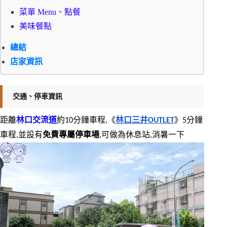
菜單 Menu、點餐
美味餐點
總結
店家資訊
交通、停車資訊
距離
林口交流道
約10分鐘車程,《
林口三井OUTLET
》5分鐘
車程,並設有
免費專屬停車場
,可做為休息站,消暑一下