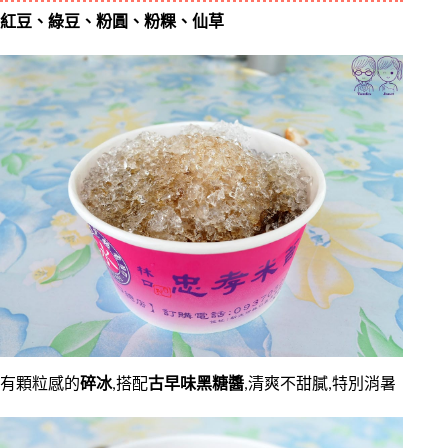
紅豆、綠豆、粉圓、粉粿、仙草
有顆粒感的
碎冰
,搭配
古早味黑糖醬
,清爽不甜膩,特別消暑