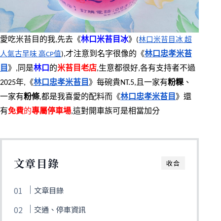
愛吃米苔目的我,先去《
林口米苔目冰
》
(
林口米苔目冰 超
,才注意到名字很像的《
林口忠孝米苔
人氣古早味 高CP值
)
目
》,同是
林口
的
米苔目老店
,生意都很好,各有支持者不過
2025年,《
林口忠孝米苔目
》每碗貴NT.5,且一家有
粉粿
、
一家有
粉條
,都是我喜愛的配料而《
林口忠孝米苔目
》還
有
免費
的
專屬停車場
,這對開車族可是相當加分
文章目錄
收合
文章目錄
交通、停車資訊