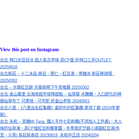
View this post on Instagram
台北 林口米苔目冰 超人氣古早味 高CP值 近林口三井OUTLET 
20250616
台北新莊 – 十二冰品 綠豆、薏仁、紅豆湯、黑糖冰 新莊棒球場  
20250302
台北 – 光華紅豆餅 光華商圈下午茶推薦 20250302
台北 金山萬里 北海岸超夯排隊甜點 – 仙草龍 水嫩嫩、入口即化的神
級仙草布丁 可寄放、可宅配 近金山老街 20240921
台北八里 -《八里出名紅龜粿》最好吃的紅龜粿 廖添丁廟 (2024年更
新) 
台北 永和 – 覓糖Mi Tang  職人手作七彩粉粿(不添加人工色素)、大人
味的仙草凍、高CP值紅豆粉粿拿鐵、冬季限定芝麻小湯圓紅豆湯(冬
至、元宵) 新莊新泰店 20230819  永和中正店 20240204