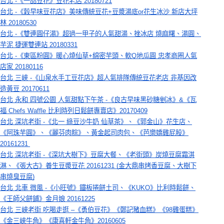
台北 -《一品豆花》豆花老店 20180721
台北 -《穀早味豆花店》美味傳統豆花+豆漿湯底or花生冰沙 新店大坪
林 20180530
台北 -《雙連圓仔湯》超過一甲子的人氣甜湯、挫冰店 燒麻糬、湯圓、
芋泥 捷運雙連站 20180331
台北 -《東區粉圓》暖心燒仙草+綿密芋頭、軟Q地瓜圓 忠孝商圈人氣
店家 20180116
台北 三峽 -《山泉水手工豆花店》超人氣排隊傳統豆花老店 非基因改
造黃豆 20170611
台北 永和 四號公園 人氣甜點下午茶 -《良古早味黑砂糖剉冰》&《瓦
福 Chefs Waffle 比利時列日鬆餅專賣店》20170409
台北 深坑老街 -《北一 綠豆沙牛奶 仙草茶》、《郭金山》花生店、
《阿珠芋圓》、《麗芬肉粽》、黃金起司肉包、《芭樂嬌雞屁股》
20161231 
台北 深坑老街 -《深坑大樹下》豆腐大餐、《老街頭》炭燒豆腐霜淇
淋、《張大古》養生豆漿豆花 20161231 (金大鼎串烤香豆腐、大樹下
串燒臭豆腐)
台北 北車 微風 -《小旺號》鐵板捲餅土司、《KUKO》比利時鬆餅、
《王師父餅鋪》金月娘 20161225
台北 三峽老街 吃喝走逛 –《勇伯豆花》《鄭記豬血糕》《98雞蛋糕》
《金三峽牛角》《康喜軒金牛角》20160605