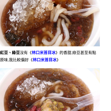
紅豆、綠豆
沒有《
林口米苔目冰
》的香甜,綠豆甚至有點
原味,我比較偏好《
林口米苔目冰
》