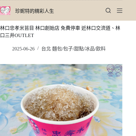
跳
珍妮特的精彩人生
至
主
要
林口忠孝米苔目 林口創始店 免費停車 近林口交流道、林
內
口三井OUTLET
容
2025-06-26
台北 麵包/包子/甜點/冰品/飲料