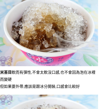
米苔目
軟而有彈性,不會太軟沒口感,也不會因為泡在冰裡
而變硬
但如果要外帶,應該是跟冰分開裝,口感會比較好