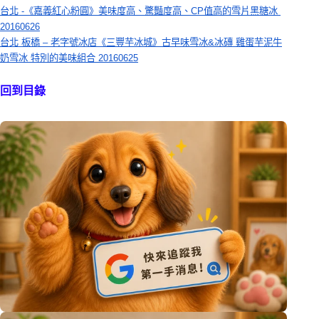
台北 -《嘉義紅心粉圓》美味度高、驚豔度高、CP值高的雪片黑糖冰 
20160626
台北 板橋 – 老字號冰店《三豐芋冰城》古早味雪冰&冰磚 雞蛋芋泥牛
奶雪冰 特別的美味組合 20160625
回到目錄