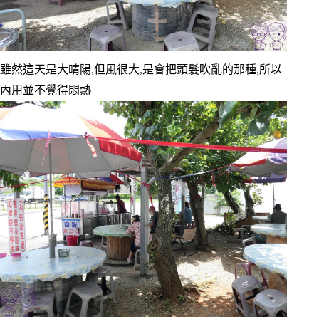
雖然這天是大晴陽,但風很大,是會把頭髮吹亂的那種,所以
內用並不覺得悶熱