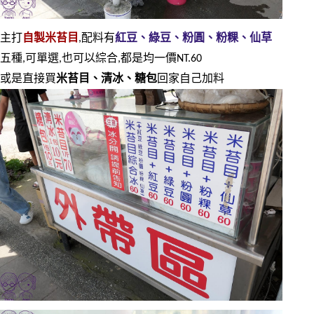
主打
自製米苔目
,配料有
紅豆、綠豆、粉圓、粉粿、仙草
五種,可單選,也可以綜合,都是均一價NT.60
或是直接買
米苔目、清冰、糖包
回家自己加料