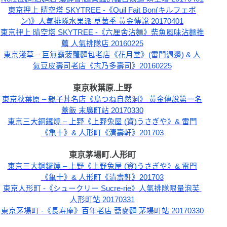
東京押上 晴空塔 SKYTREE -《Quil Fait Bon(キルフェボ
ン)》人氣排隊水果派 草莓季 黃金傳說 20170401
東京押上 晴空塔 SKYTREE -《六厘舍沾麵》柴魚風味沾麵推
薦 人氣排隊店 20160225
東京淺草 – 巨無霸菠蘿麵包老店《花月堂》(雷門週邊) & 人
氣豆皮壽司老店《志乃多壽司》20160225
東京秋葉原.上野
東京秋葉原 – 親子丼名店《鳥つね自然洞》 黃金傳說第一名
蓋飯 末廣町站 20170330
東京三大銅鑼燒 – 上野《上野兔屋 (資)うさぎや》& 雷門
《亀十》& 人形町《清壽軒》201703
東京
茅場町
.人形町
東京三大銅鑼燒 – 上野《上野兔屋 (資)うさぎや》& 雷門
《亀十》& 人形町《清壽軒》201703
東京人形町 -《シュークリー Sucre-rie》人氣排隊限量泡芙 
人形町站 20170331
東京茅場町 -《長寿庵》百年老店 蕎麥麵 茅場町站 20170330