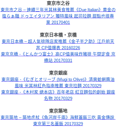
東京市之谷
東京市之谷 – 連續三年米其林美食推薦《Due Italian》黄金の
塩らぁ麺 ドゥエイタリアン 獨特風味 起司拉麵 甜點也很專
業 20170401
東京日本橋・京橋
東京日本橋 – 超人氣排隊店家推薦《金子半之助》江戶前天
丼 CP值爆表 20160226
東京京橋 -《とんかつ富士》高CP值美味炸豬排 午間定食 京
橋站 20170331
東京銀座
東京銀座 -《むぎとオリーブ (Mugi to Olive)》清爽蛤蜊醬油
風味 米其林紅色指南推薦 東京拉麵 20170329
東京銀座 -《木村家 總本店》百年老店 紅豆麵包的創始 銀座
名物 20170329
東京築地
東京築地 – 築地虎杖《魚河岸千兩》海鮮蓋飯三吃 黃金傳說 
東京第三名蓋飯 20170329