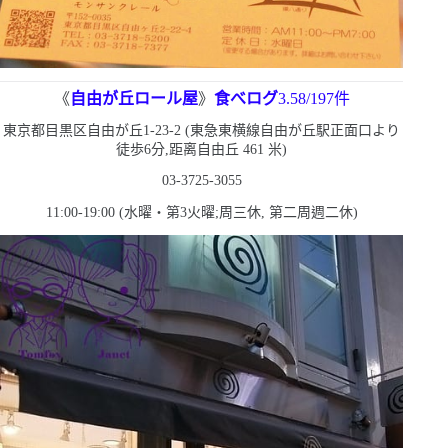
《
自由が丘ロール屋
》
食べログ
3.58/197
件
東京都目黒区自由が丘
1-23-2 (
東急東横線自由が丘駅正面口より
徒歩
6
分,距离自由丘
461
米
)
03-3725-3055
11:00-19:00 (
水曜・第
3
火曜;周三休
,
第二周週二休
)