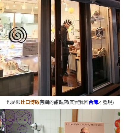
也是跟
辻口博啟
有關
的
甜點店
(
其實我回
台灣
才發現
)