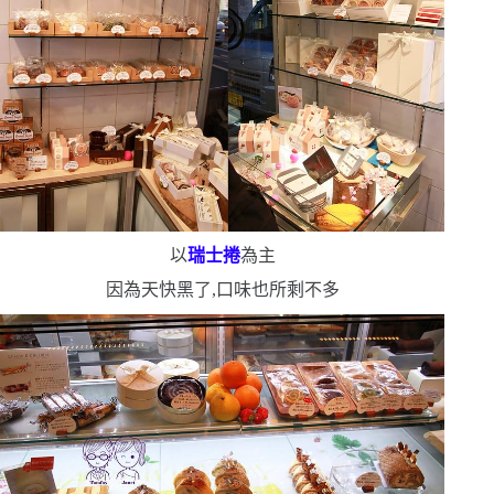
以
瑞士捲
為主
因為天快黑了,口味也所剩不多