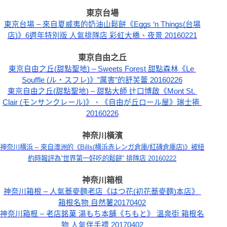
東京台場
東京台場 – 來自夏威夷的奶油山鬆餅《Eggs ‘n Things(台場
店)》6週年特別版 人氣排隊店 彩虹大橋、夜景 20160221
東京
自由之丘
東京自由之丘(甜點聖地) – Sweets Forest 甜點森林《Le 
Souffle (ル・スフレ)》”厲害”的舒芙蕾 20160226
東京自由之丘(甜點聖地) – 甜點大師 辻口博啟《Mont St. 
Clair (モンサンクレール)》、《自由が丘ロール屋》瑞士捲 
20160226
神奈川橫濱
神奈川横浜 – 來自澳洲的《Bills(横浜赤レンガ倉庫/紅磚倉庫店)》被紐
約時報評為”世界第一好吃的鬆餅” 排隊店 20160222
神奈川箱根
神奈川箱根 – 人氣蕎麥麵老店《はつ花(初花蕎麥麵)本店》 
箱根名物 自然薯20170402
神奈川箱根 – 老店銘菓 湯もち本舖《ちもと》 溫泉街 箱根名
物 人氣伴手禮 20170402