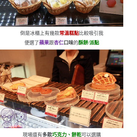
倒是冰櫃上有幾款
常溫糕點
比較吸引我
便選了
蘋果
跟
杏仁
口味
的
酥餅
/
派點
現場還有
多款
巧克力、餅乾
可以選購