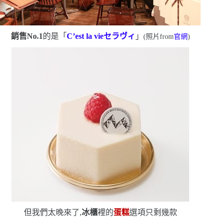
銷售
No.1
的是「
C’est la vie
セラヴィ
」
(
照片
from
官網
)
但我們太晚來了,
冰櫃
裡的
蛋糕
選項只剩幾款