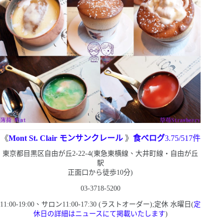
《
Mont St. Clair
モンサンクレール
》
食べログ
3.75/517
件
東京都目黒区自由が丘
2-22-4(
東急東横線、大井町線・自由が丘
駅
正面口から徒歩
10
分
)
03-3718-5200
11
:
00-19
:
00
、サロン
11
:
00-17
:
30 (
ラストオーダー
)
;定休
水曜日
(
定
休日の詳細はニュースにて掲載いたします
)