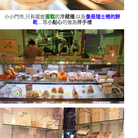
小小門市,只有擺放
蛋糕
的
冷藏櫃
,以及
像是瑞士捲的餅
乾
…等
小點心
可做為
伴手禮