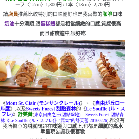
ーフ〈
12cm
〉
1,800
円
/ 1
本〈
18cm
〉
2,700
円
請
店員
推薦比較特別的口味
剛好也是我喜歡的
咖啡
口味
奶油
十分滑順
,跟
蛋糕體
都是
相當細緻的口感
,
質感很高
而且
甜度適中
,
很好吃
《
Mont St. Clair (
モンサンクレール
)
》、
《
自由が丘ロー
ル屋
》
,以及
Sweets Forest
甜點森林
的《
Le Souffle (
ル・ス
フレ
)
》
舒芙蕾
(
東京自由之丘
(
甜點聖地
) – Sweets Forest
甜點森
,都沒
有
林《
Le Souffle (
ル・ス
フレ
)
》
“
厲害
“
的舒芙蕾
20160226
)
我所擔心的甜膩
問題
在
味道
與
口感
上,也都是
細膩
的
高水
準呈現
皆讓我
很喜歡