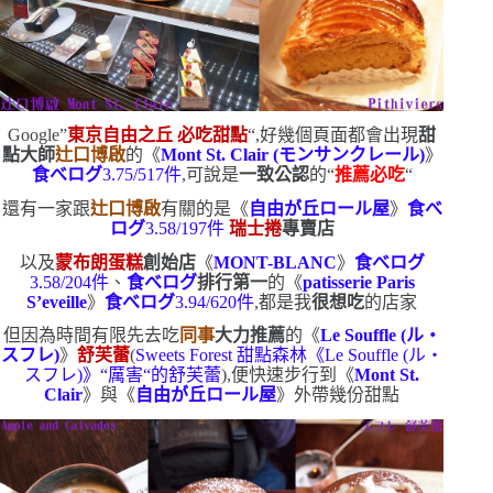
Google”
東京自由之丘
必吃甜點
“
,好幾個頁面都會出現
甜
點大師
辻口博啟
的《
Mont St. Clair (
モンサンクレール
)
》
食べログ
3.75/517
件
,可說是
一致公認
的
“
推薦必吃
“
還有一家跟
辻口博啟
有關的是《
自由が丘ロール屋
》
食べ
ログ
3.58/197
件
瑞士捲
專賣店
以及
蒙布朗蛋糕
創始店
《
MONT-BLANC
》
食べログ
3.58/204
件
、
食べログ
排行第一
的《
patisserie Paris
S’eveille
》
食べログ
3.94/620
件
,都是我
很想吃
的店家
但因為時間有限
先去吃
同事
大力推薦
的《
Le Souffle (
ル・
スフレ
)
》
舒芙蕾
(
Sweets Forest
甜點森林《
Le Souffle (
ル・
スフレ
)
》
“
厲害
“
的舒芙蕾
)
,便快速步行到《
Mont St.
Clair
》與
《
自由が丘ロール屋
》
外帶幾份甜點