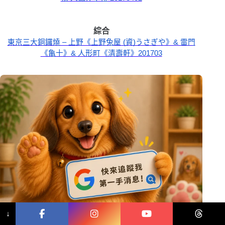
綜合
東京三大銅鑼燒 – 上野《上野兔屋 (資)うさぎや》& 雷門
《亀十》& 人形町《清壽軒》201703
↓