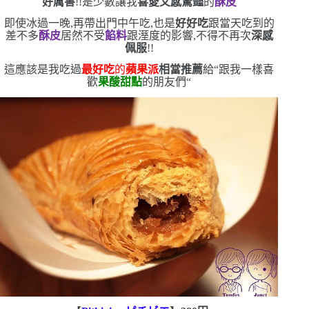
好厲害
!!是少數讓我
喜愛又感驚豔
的
酥皮
即使冰過一晚,再帶出門
中午吃,也是
好好吃
跟當天吃到的
差不多
酥皮
居然不受
餡料
跟溼度的影響,不得不再次
深感
佩服
!!
這應該是我吃過
最好吃
的
蘋果派
相當推薦
給
“
跟我一樣喜
歡
果酸甜點
的朋友們
“