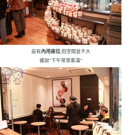
設有
內用座位
,但空間並不大
據說
“
下午常常客滿
“