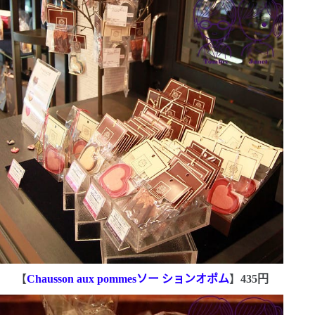
【
Chausson aux pommes
ソー
ションオポム
】
435
円