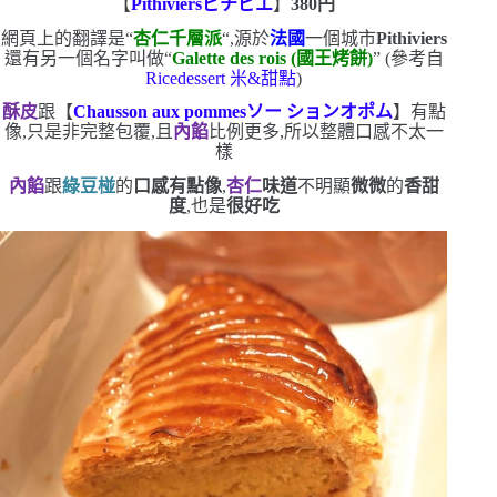
【
Pithiviers
ピチビエ
】
380
円
網頁上的翻譯是
“
杏仁千層派
“
,源於
法國
一個城市
Pithiviers
還有另一個名字叫做
“
Galette des rois (
國王烤餅
)
” (
參考自
Ricedessert
米&甜點
)
酥皮
跟【
Chausson aux pommes
ソー
ションオポム
】有點
像,只是非完整包覆,且
內餡
比例更多,所以整體口感不太一
樣
內餡
跟
綠豆椪
的
口感有點像
,
杏仁
味道
不明顯
微微
的
香甜
度
,也是
很好吃