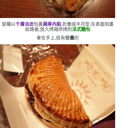
是種以
千層派皮
包裏
蘋果內餡
,折疊成半月型,在表面刻畫
紋路後,放入烤箱烘烤的
法式麵包
拿在手上,挺有
份量
的