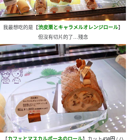
我最想吃的是【
渋皮栗とキャラメルオレンジロール
】
但沒有切片的了
…
殘念
【
カフェとマスカルポーネのロール
】カット
450
円
/
ハ