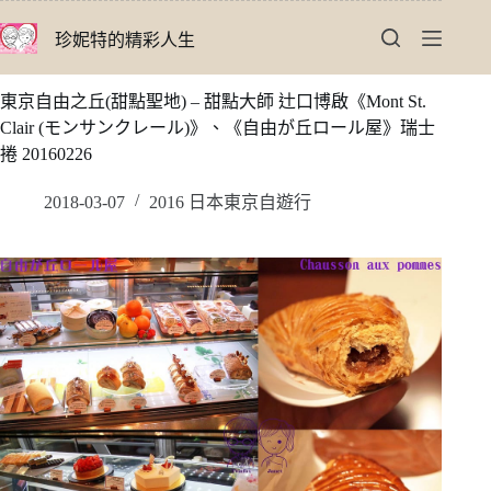
跳
珍妮特的精彩人生
至
主
要
東京自由之丘(甜點聖地) – 甜點大師 辻口博啟《Mont St.
內
Clair (モンサンクレール)》、《自由が丘ロール屋》瑞士
容
捲 20160226
2018-03-07
2016 日本東京自遊行