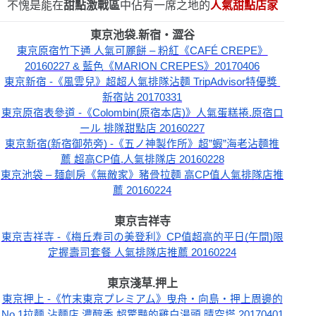
不愧是能在
甜點激戰區
中佔有一席之地的
人氣甜點店家
東京池袋.新宿・澀谷
東京原宿竹下通 人氣可麗餅 – 粉紅《CAFÉ CREPE》
20160227 & 藍色《MARION CREPES》20170406
東京新宿 -《風雲兒》超超人氣排隊沾麵 TripAdvisor特優獎 
新宿站 20170331
東京原宿表參道 -《Colombin(原宿本店)》人氣蛋糕捲.原宿ロ
ール 排隊甜點店 20160227
東京新宿(新宿御苑旁) -《五ノ神製作所》超”蝦”海老沾麵推
薦 超高CP值.人氣排隊店 20160228
東京池袋 – 麺創房《無敵家》豬骨拉麵 高CP值人氣排隊店推
薦 20160224
東京吉祥寺
東京吉祥寺 -《梅丘寿司の美登利》CP值超高的平日(午間)限
定握壽司套餐 人氣排隊店推薦 20160224
東京淺草.押上
東京押上 -《竹末東京プレミアム》曳舟・向島・押上周邊的
No.1拉麵.沾麵店 濃醇香.超驚豔的雞白湯頭 晴空塔 20170401