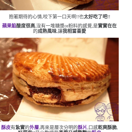
抱著期待的心情,咬下第一口
天啊!!也
太好吃了吧
!!
蘋果餡
酸度很高
,沒有一堆糖漿
or
粉料的感覺,是
實實在在
的
成熟風味
,讓
我相當喜愛
酥皮
有
紮實
的
外層
,再來是層次分明的
酥片
,口感
乾爽酥脆
,