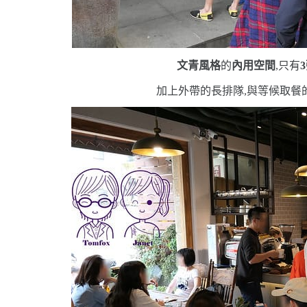
文青風格
的
內用空間
,只有
3
加上外帶的長排隊,與等候取餐