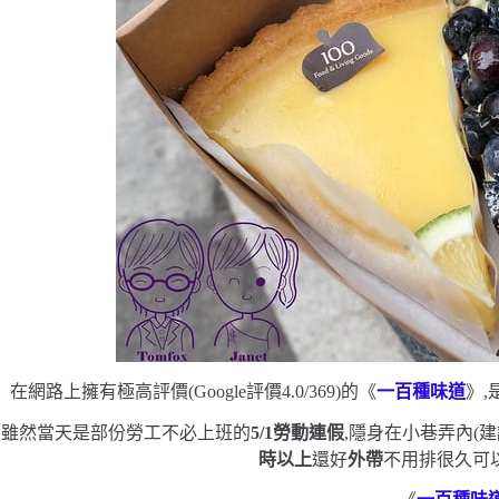
在網路上擁有極高評價
(Google
評價
4.0/369)
的《
一百種味道
》,
雖然當天是部份勞工不必上班的
5/1
勞動連假
,隱身在小巷弄內
(
建
時以上
還好
外帶
不用排很久
可