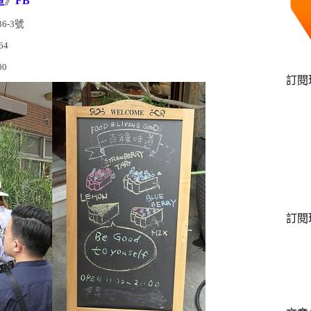
道
》
FB
36-3
號
64
00
訂閱
訂閱