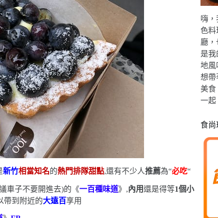
嗨，
色料
廳，
是我
地風
想帶
美食
一起
食尚
是
新竹
相當知名
的
熱門排隊甜點
,還有不少人
推薦
為
“
必吃
“
議車子不要開進去
)
的《
一百種味道
》,
內用
還是得等
1
個小
以帶到附近的
大遠百
享用