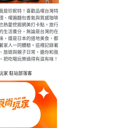
我是珍妮特！喜歡品嚐台灣特
理、嚐遍麵包香氣與質感咖啡
也熱愛挖掘網美打卡點。旅行
的生活養分，無論是台灣的在
味，還是日本的道地美食，都
著家人一同體驗。這裡記錄著
、旅遊與親子日常，邀你和我
，把吃喝玩樂過得有滋有味！
玩家 駐站部落客