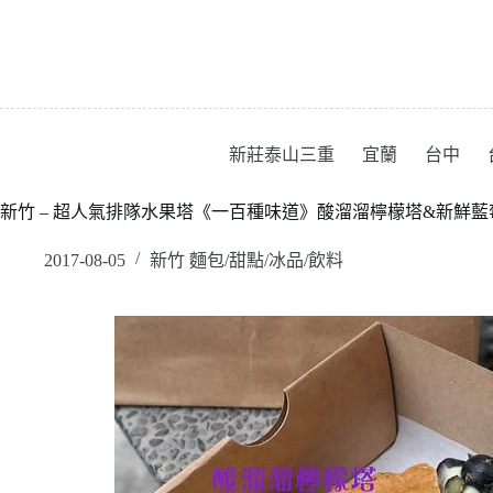
跳
至
主
要
內
容
新莊泰山三重
宜蘭
台中
新竹 – 超人氣排隊水果塔《一百種味道》酸溜溜檸檬塔&新鮮藍莓乳酪
2017-08-05
新竹 麵包/甜點/冰品/飲料