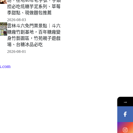
坊，在地40年老字號，芋頭
控必吃低糖芋泥系列、草莓
季甜點、現做麵包推薦
2026-08-03
雲林斗六免門票景點｜斗六
糖廠竹創基地，百年糖廠變
身竹藝園區，竹苑親子遊戲
場、台糖冰品必吃
2026-08-01
k.com
→