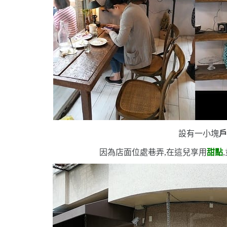
設有一小塊
因為店面位處巷弄,在這兒享用
甜點