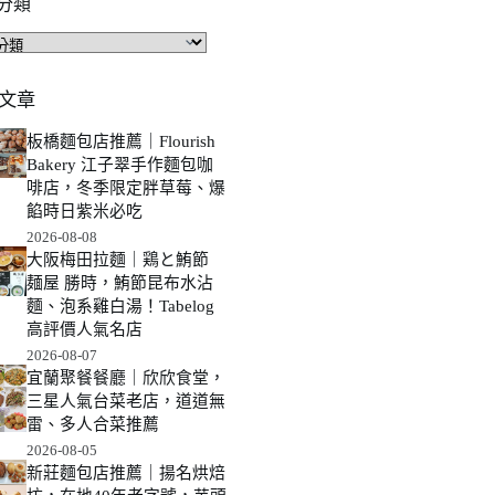
分類
文章
板橋麵包店推薦｜Flourish
Bakery 江子翠手作麵包咖
啡店，冬季限定胖草莓、爆
餡時日紫米必吃
2026-08-08
大阪梅田拉麵｜鶏と鮪節
麺屋 勝時，鮪節昆布水沾
麵、泡系雞白湯！Tabelog
高評價人氣名店
2026-08-07
宜蘭聚餐餐廳｜欣欣食堂，
三星人氣台菜老店，道道無
雷、多人合菜推薦
2026-08-05
新莊麵包店推薦｜揚名烘焙