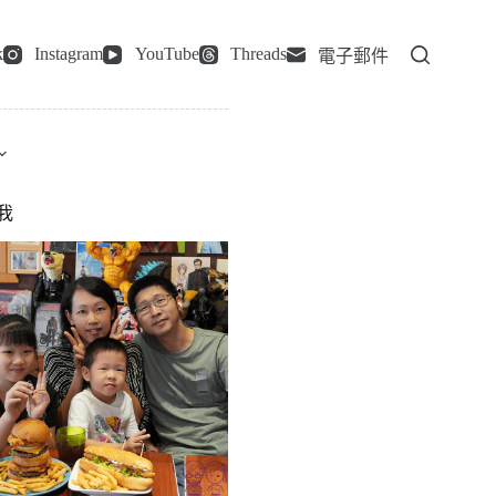
k
Instagram
YouTube
Threads
電子郵件
我