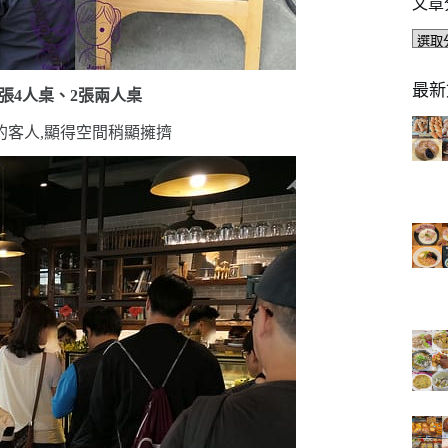
文章
文
章
分
最新
張
4
人桌、
2
張兩人桌
類
的客人,顯得空間稍顯擁擠