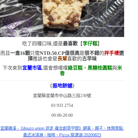
吃了四種口味,還是
最喜歡
【
李仔糕
】
而且
一盒
16
顆
只需
NTD.50
,
CP
值很高
是
很不錯
的
拌手禮
選
擇
應該也會是
長輩
喜歡的
古早味
下次來到
宜蘭市區
,還會想嚐嚐
綠豆糕、黑糖桂圓糕
與
米
香
《
振地餅舖
》
宜蘭縣宜蘭市中山路三段
230
號
03 933 2754
09:00-20:00
宜蘭礁溪 -《douzo union 逗走.複合創意空間》網美、親子、休憩景點 
義式冰淇淋、咖啡、Pizza 龍潭湖 20200823