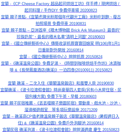
宜蘭 -《CP Cheese Factory 超品起司烘焙工坊》伴手禮 / 現烤烘焙 / 
起司料理 / 手作DIY 免費停車場 20200823
宜蘭 親子景點-《宜蘭虎牌米粉那個年代觀光工廠》米粉吃到飽、復古
拍照場景 免費停車 20190831
宜蘭 親子景點 – 亞洲首座《積木博物館 Brick Ark Museum》最貴的”
珍珠奶茶”、最長的積木名畫”清明上河圖” 20180603
宜蘭 -《國立傳統藝術中心》傳藝收涎抓周寶寶回娘家 明(106)年1月1
日重新對外開放 20160814
宜蘭 -《國立傳統藝術中心》暄暄抓周 20150824
宜蘭 -《礁溪溫泉公園》免費足湯、《時間到咖啡烘焙手作坊》冰滴咖
啡 &《長榮鳳凰酒店(礁溪)》一泊四食(20100911) 20150823
宜蘭 礁溪 – 二次入住《華閣溫泉飯店》和風雙人房 20190830
宜蘭礁溪 -《波卡拉渡假會館》時尚豪華四人套房(另有小木屋住宿、民
宿包棟方案) 免費下午茶、早餐 20180603
宜蘭 親子民宿推薦 -《丟丟噹親子樂園民宿》電動車、戲水池、沙池、
溜滑梯遊戲室…等多項玩樂設施 20171209
宜蘭 – 礁溪高CP值老牌溫泉親子飯店《華閣溫泉飯店》(暑假週日入
住) &《礁溪溫泉公園》免費戶外泡腳池 20160814
宜蘭民宿 礁溪泡湯 -《波卡拉渡假會館》暄暄滿週歲 慶生 20150823