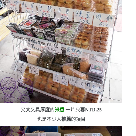
又
大
又具
厚度
的
米香
,一片只要
NTD.25
也是不少人
推薦
的項目