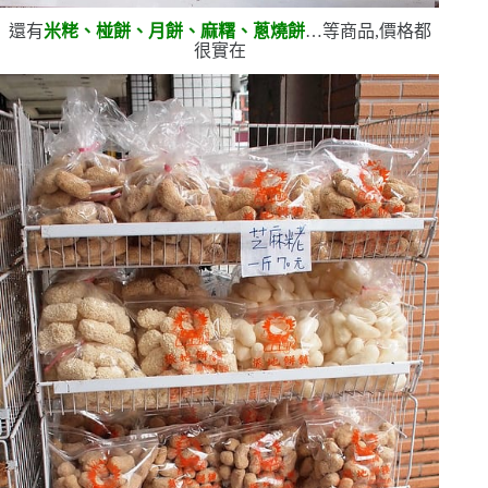
還有
米粩、椪餅、月餅、麻糬、蔥燒餅
…等商品,價格都
很實在