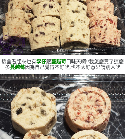
這盒看起來也有
李仔
跟
蔓越莓
口味
天啊!!我怎麼買了這麼
多
蔓越莓
因為自己覺得不好吃,也不太好意思請別人吃