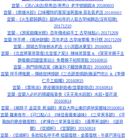
宜蘭
 –
《涼心冰店
(
原黑店
/
黑秀
)
》老字號綿綿冰
 20180603
宜蘭 -《南塘水餃》口味獨特的客家油蔥風味 高名氣老店 20180603
宜蘭 -《火生餛飩麵店》超過40年的人氣古早味麵店(沒有招牌) 
20171210
宜蘭 -《游家麻糬米糕》百年傳承純手工 古早味點心 20171209
宜蘭 拌手禮 -《振地餅舖》百年老店 古早味零嘴 李仔糕 20171209
宜蘭 – 頭城古早味剉冰老店《小涼園冰果室》20160815
宜蘭 -《北宜將軍茶葉蛋(北宜蛋之家)》辣味茶葉蛋 & 《笑笑羊親子主
題餐廳(四圍堡車站)》免費親子拍照景點 20160815
宜蘭 – 熱門排隊店家《礁溪包子鰻頭專賣店》20160815
宜蘭 拌手禮推薦 – 傳統炭烤燒餅《三合蔬食燒餅(礁溪門市)》&《李傳
仁手工麻糬》20160815
宜蘭 -《貴族派》脆皮雞排創始者(宜蘭創始店) 20160814
宜蘭 -宜蘭人必吃的隱藏版美食《天天來水餃館》水餃+蛋花湯 
20160814
宜蘭 -《楊胖子 韭菜盒.蔥油餅》來自大陸山東的道地家鄉味20160814
宜蘭 羅東夜市 -《可口點心》《味佳香廣東滷味》《三星蔥多餅》《平
胸妹的脆皮雞蛋糕》《老懂白三星蔥臭豆腐》《義豐蔥油餅》《諾貝
爾》《奕順軒》《宜蘭餅》20150824
宜蘭 -《奕順軒》多款知名拌手禮 桂圓蛋糕、金棗蛋糕、牛尾巴等任君