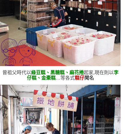
曾祖父時代以
綠豆糕、黑糖糕、麻花捲
起家,現在則以
李
仔糕、金棗糕
…等各式
糕仔
聞名