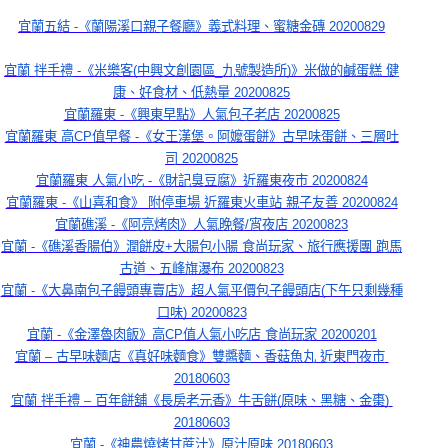
宜蘭五結 -《蘭陽溪口親子餐廳》義式料理、蜜糖金磚 20200829
宜蘭 拌手禮 -《米樂客(中興文創園區_九號製造所)》米做的鹹蛋糕 健
康、好食材、低熱量 20200825
宜蘭羅東 -《興東早點》人氣包子老店 20200825
宜蘭羅東 高CP值早餐 -《女王漢堡。阿嬤蛋餅》古早味蛋餅、三層吐
司 20200825
宜蘭羅東 人氣小吃 -《財記臭豆腐》近羅東夜市 20200824
宜蘭羅東 -《山喜和食》 附停車場 近羅東火車站 親子友善 20200824
宜蘭礁溪 -《阿亮烤肉》人氣晚餐/宵夜店 20200823
宜蘭 -《礁溪香腸伯》潤餅皮+大腸包小腸 食尚玩家、旅行應援團 跑馬
古道、五峰旗瀑布 20200823
宜蘭 -《大鼻南包子饅頭專賣店》超人氣平價包子饅頭店(下午只剩幾種
口味) 20200823
宜蘭 -《金澤魯肉飯》高CP值人氣小吃店 食尚玩家 20200201
宜蘭 – 古早味麵店《真好味麵食》雙醬麵、香菇魚丸 近東門夜市 
20180603
宜蘭 拌手禮 – 百年餅舖《長房老元香》牛舌餅(原味、黑糖、金棗) 
20180603
宜蘭 -《神農燒烤甘蔗汁》原汁原味 20180603