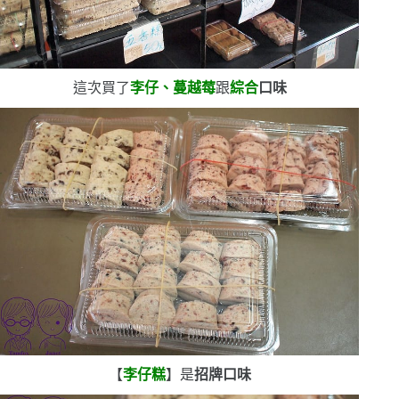
這次買了
李仔、蔓越莓
跟
綜合
口味
【
李仔糕
】是
招牌口味