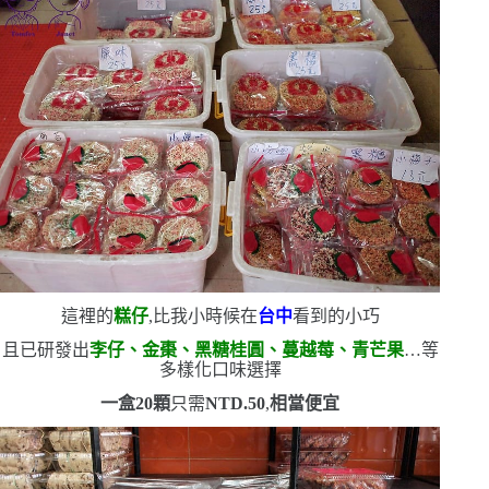
這裡的
糕仔
,比我小時候在
台中
看到的小巧
且已研發出
李仔、金棗、黑糖桂圓、蔓越莓、青芒果
…等
多樣化口味選擇
一盒
20
顆
只需
NTD.50
,
相當便宜