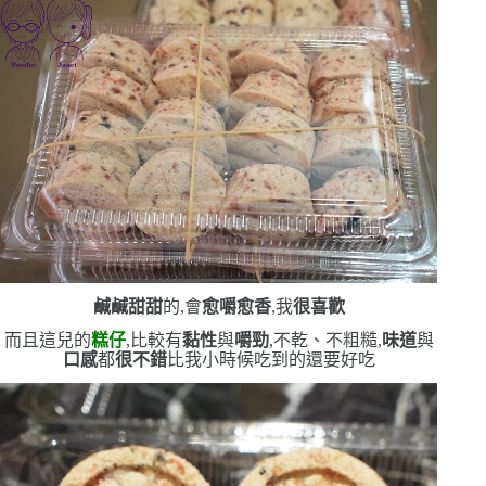
鹹鹹甜甜
的,會
愈嚼愈香
,我
很喜歡
而且這兒的
糕仔
,比較有
黏性
與
嚼勁
,不乾、不粗糙,
味道
與
口感
都
很不錯
比我小時候吃到的還要好吃