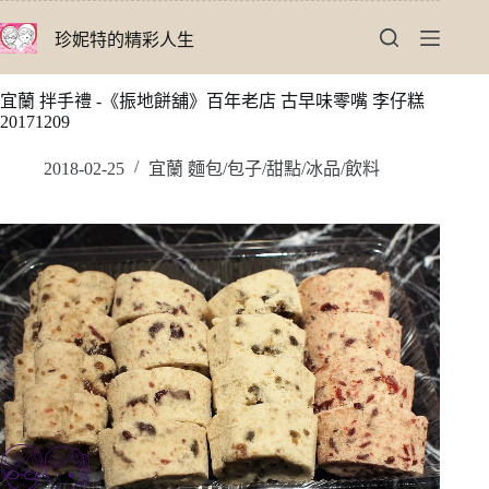
跳
珍妮特的精彩人生
至
主
要
宜蘭 拌手禮 -《振地餅舖》百年老店 古早味零嘴 李仔糕
內
20171209
容
2018-02-25
宜蘭 麵包/包子/甜點/冰品/飲料