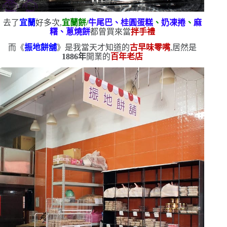
去了
宜蘭
好多次,
宜蘭餅
/
牛尾巴、桂圓蛋糕
、
奶凍捲
、
麻
糬、蔥燒餅
都曾買來當
拌手禮
而《
振地餅舖
》是我當天才知道的
古早味零嘴
,居然是
1886
年
開業的
百年老店