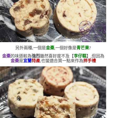
另外兩種,一個是
金棗
,一個好像是
青芒果
?
金棗
的味道較為
強烈
雖然喜好度不及【
李仔糕
】,但因為
金棗
是
宜蘭
特產
,也蠻適合買一點來作為
拌手禮