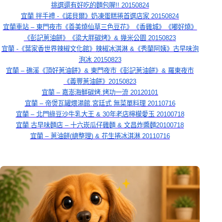
挑選還有好吃的麵包喔!! 20150824
宜蘭 拌手禮 -《諾貝爾》奶凍蛋糕捲首選店家 20150824
宜蘭車站 – 東門夜市《善美燒仙草三色豆花》《香雞城》《嘟好燒》
《彭記蔥油餅》《梁大胖碳烤》& 幾米公園 20150823
宜蘭 -《葉家香世界辣椒文化館》辣椒冰淇淋 &《秀蘭阿姨》古早味泡
泡冰 20150823
宜蘭 – 礁溪《頂好蔥油餅》& 東門夜市《彭記蔥油餅》& 羅東夜市
《義豐蔥油餅》20150823
宜蘭 – 嘉澎海鮮碳烤.烤功一流 20120101
宜蘭 – 帝煲瓦罐煨湯館.宮廷式 無菜單料理 20110716
宜蘭 – 北門綠豆沙牛乳大王 & 30年老店檸檬愛玉 20100718
宜蘭 古早味麵店 – 十六崁瓜仔雞麵 & 文昌炸醬麵20100718
宜蘭 – 蔥油餅(總整理) & 花生捲冰淇淋 20110716