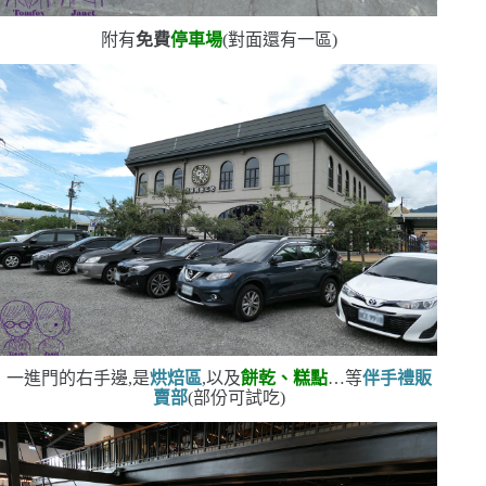
附有
免費
停車場
(
對面還有一區
)
一進門的右手邊,是
烘焙區
,以及
餅乾、糕點
…
等
伴手禮販
賣部
(
部份可試吃
)