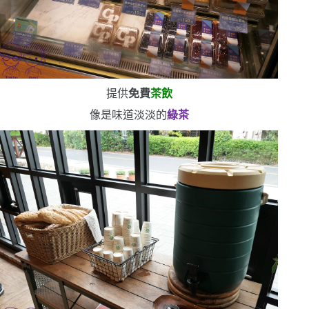
提供
免費
茶飲
像是味道淡淡的
綠茶