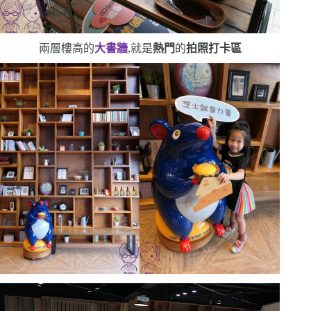
兩層樓高的
大書牆
,就是
熱門
的
拍照打卡區