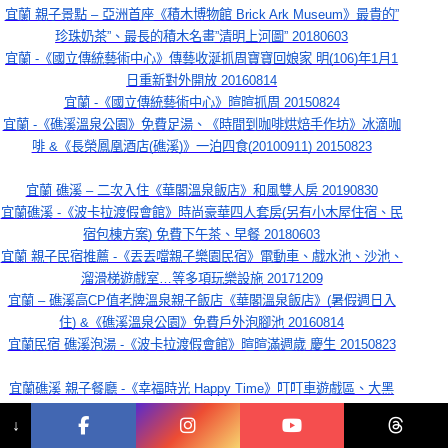
宜蘭 親子景點 – 亞洲首座《積木博物館 Brick Ark Museum》最貴的”
珍珠奶茶”、最長的積木名畫”清明上河圖” 20180603
宜蘭 -《國立傳統藝術中心》傳藝收涎抓周寶寶回娘家 明(106)年1月1
日重新對外開放 20160814
宜蘭 -《國立傳統藝術中心》暄暄抓周 20150824
宜蘭 -《礁溪溫泉公園》免費足湯、《時間到咖啡烘焙手作坊》冰滴咖
啡 &《長榮鳳凰酒店(礁溪)》一泊四食(20100911) 20150823
宜蘭 礁溪 – 二次入住《華閣溫泉飯店》和風雙人房 20190830
宜蘭礁溪 -《波卡拉渡假會館》時尚豪華四人套房(另有小木屋住宿、民
宿包棟方案) 免費下午茶、早餐 20180603
宜蘭 親子民宿推薦 -《丟丟噹親子樂園民宿》電動車、戲水池、沙池、
溜滑梯遊戲室…等多項玩樂設施 20171209
宜蘭 – 礁溪高CP值老牌溫泉親子飯店《華閣溫泉飯店》(暑假週日入
住) &《礁溪溫泉公園》免費戶外泡腳池 20160814
宜蘭民宿 礁溪泡湯 -《波卡拉渡假會館》暄暄滿週歲 慶生 20150823
宜蘭礁溪 親子餐廳 -《幸福時光 Happy Time》叮叮車遊戲區、大黑
板、烘焙教室 20180604
↓