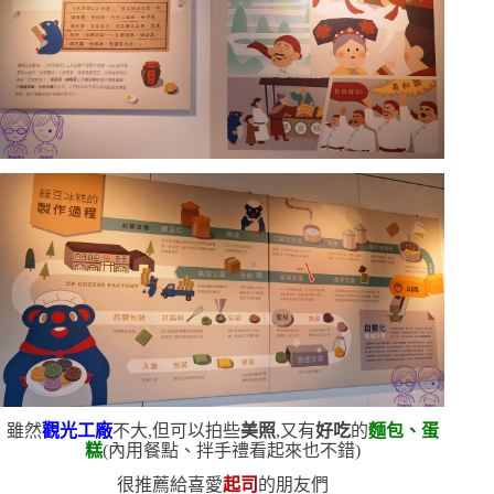
雖然
觀光工廠
不大,但可以拍些
美照
,又有
好吃
的
麵包、蛋
糕
(
內用餐點、拌手禮看起來也不錯
)
很推薦給喜愛
起司
的朋友們