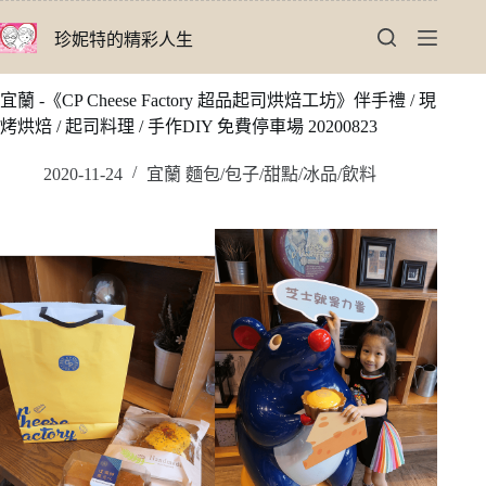
跳
珍妮特的精彩人生
至
主
要
宜蘭 -《CP Cheese Factory 超品起司烘焙工坊》伴手禮 / 現
內
烤烘焙 / 起司料理 / 手作DIY 免費停車場 20200823
容
2020-11-24
宜蘭 麵包/包子/甜點/冰品/飲料