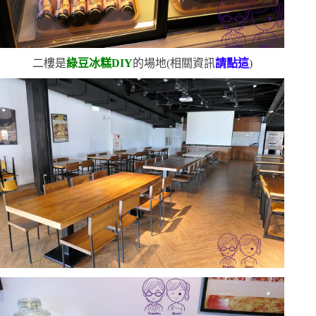
二樓是
綠豆冰糕
DIY
的場地
(
相關資訊
請點這
)