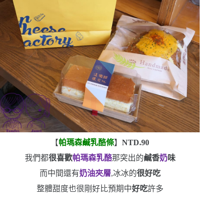
【
帕瑪森鹹乳酪條
】
NTD.90
我們都
很喜歡
帕瑪森乳酪
那突出的
鹹香
奶
味
而中間還有
奶油夾層
,冰冰的
很好吃
整體甜度也很剛好
比預期中
好吃
許多