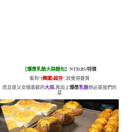
【
爆漿乳酪大蒜麵包
】
NTD.85/
特價
看到
“
(
韓國
)
超夯
“
,就覺得要買
而且是父女倆喜歡的
大蒜
,再加上
爆漿
乳酪
想必是我們的
菜