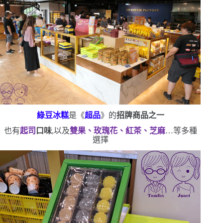
綠豆冰糕
是
《
超品
》的
招牌商品之一
也
有
起司
口味
,以及
雙果、玫瑰花、紅茶、芝麻
…等多種
選擇