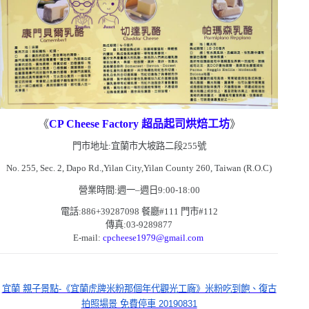
《
CP Cheese Factory
超品起司烘焙工坊
》
門市地址:宜蘭市大坡路二段
255
號
No. 255, Sec. 2, Dapo Rd.,Yilan City,Yilan County 260, Taiwan (R.O.C)
營業時間:週一
–
週日
9:00-18:00
電話:
886+39287098
餐廳
#111
門市
#112
傳真:
03-9289877
E-mail
:
cpcheese1979@gmail.com
宜蘭 親子景點-《宜蘭虎牌米粉那個年代觀光工廠》米粉吃到飽、復古
拍照場景 免費停車 20190831