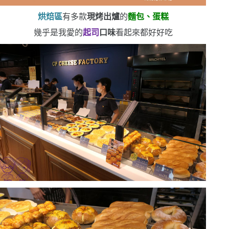
烘焙區
有多款
現烤出爐
的
麵包、蛋糕
幾乎是我愛的
起司
口味
看起來都好好吃