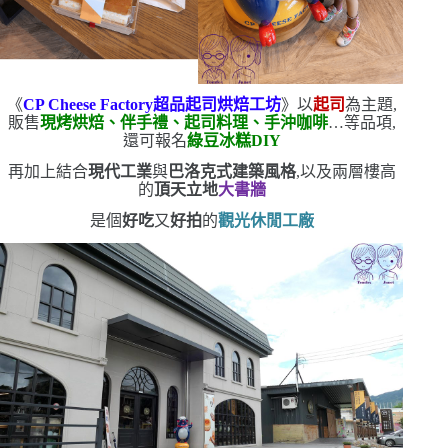
《
CP Cheese Factory
超品起司烘焙工坊
》
以
起司
為主題,
販售
現烤烘焙、伴手禮、起司料理、手沖咖啡
…等品項,
還可報名
綠豆冰糕
DIY
再加上結合
現代工業
與
巴洛克式建築風格
,以及兩層樓高
的
頂天立地
大書牆
是個
好吃
又
好拍
的
觀光休閒工廠