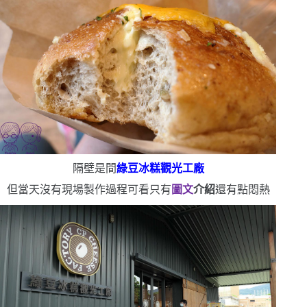
隔壁是間
綠豆冰糕觀光工廠
但當天沒有現場製作過程可看
只有
圖文
介紹
還有點悶熱