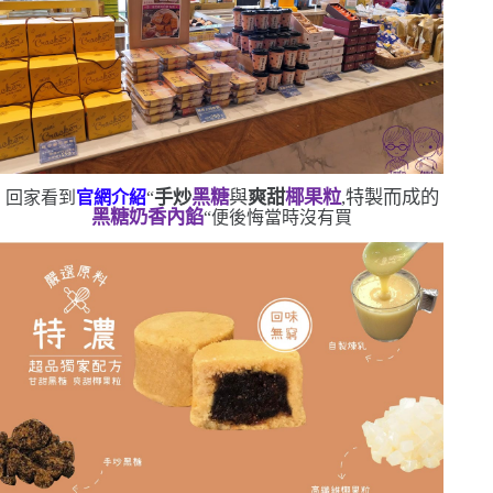
手炒
黑糖
與
爽甜
椰果粒
,特製而成的
回家看到
官網
介
紹
“
黑糖奶香內餡
“
便後悔當時沒有買