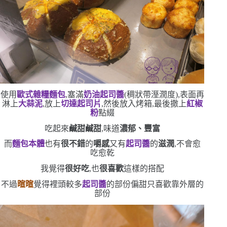
使用
歐式雜糧麵包
,塞滿
奶油起司醬
(
稠狀帶溼潤度
)
,表面再
淋上
大蒜泥
,放上
切達起司片
,然後放入烤箱,最後撒上
紅椒
粉
點綴
吃起來
鹹甜鹹甜
,味道
濃郁、豐富
而
麵包本體
也有
很不錯
的
嚼感
又有
起司醬
的
滋潤
,不會愈
吃愈乾
我覺得
很好吃
,也
很喜歡
這樣的搭配
不過
暄暄
覺得裡頭較多
起司醬
的部份偏甜
只喜歡靠外層的
部份