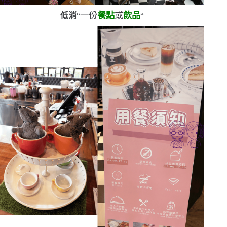
一份
餐點
或
飲品
低消
“
“