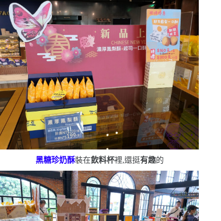
黑糖珍奶酥
裝在
飲料杯
裡,還挺
有趣
的