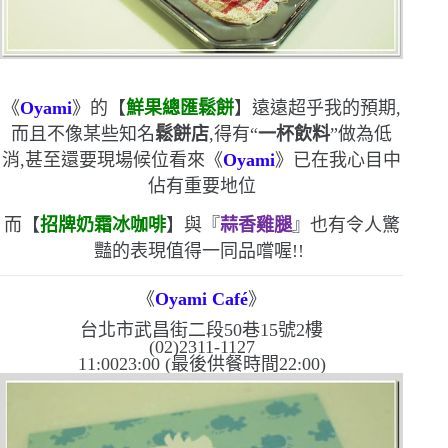
《
Oyami
》的【
鮮果總匯鬆餅
】遠遠超乎我的預期,
而且不像某些知名
鬆餅店
,得有
“
一杯飲料
”
做為低
消,甚至還要現場候位
看來《
Oyami
》已在我心目中
佔有重要地位
而【
招牌奶霜冰咖啡
】與『
蒜香雞腿
』也有令人驚
豔的表現
值得一同品嚐喔!!
《
Oyami Café
》
台北市武昌街二段
50
巷
15
號
2
樓
(02)2311-1127
11:0023:00 (
最後供餐時間
22:00)