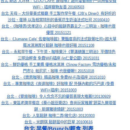
台北 新店 大坪林 -《ZOO CAFÉ 鹿咖啡》跟可愛動物們一同用餐免費
WiFi、插座寵物友善 20160503
台北 天母 – 大份量美式餐廳 手工製作早午餐《JB’s Diner》有好吃的
沙拉、蛋捲,以及相當特別的香蕉花生奶油法式吐司 20160410
台北 -《咖啡弄(忠孝店)》心目中的鬆餅界霸主之一三明治、咖啡也很
優質 20151121
台北 -《Jumane Cafe’ 佐曼咖啡館》驚豔度高的法式歐蕾吐司+超大草
莓冰淇淋厚片鬆餅 咖啡也很好喝 20151108
台北 – 永和早午餐、下午茶、咖啡果汁《豐滿總匯三明治》平價特色
三明治輕食 免費WiFi插座 (in仁愛公園) 20151031
台北 – 鮮奶優格 手工果醬 優格冰淇淋《Snow Factory 雪坊優格(永和
門市)》帕尼尼、咖啡 也很優喔!! 20151018
台北 -《樂思咖啡》精品咖啡.免費Wi-Fi及插座 20151010
台北 – 專業咖啡店《肯達咖啡》好咖啡 配 外酥內軟的巧巴達 (免費
WiFi+插座) 20151003
台北 -《覺旅咖啡》令人念念不忘的優質表現大推薦!!20130929
台北 – 東區老牌早餐店《秦小姐豆漿店》食尚玩家推薦”蔬菜九層塔蛋
餅、新疆豬排燒餅” 20151003
台北- 人氣鬆餅.咖啡二弄(敦化店) 20120303
台北 – 米朗琪.鬆餅屆中的巨星 20100616
台北 早餐/Brunch/輕食 列表