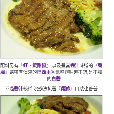
配料另有『
紅、黃甜椒
』,以及豐富
醬汁
味道的『
香
腸
』
還帶有淡淡的
巴西里
香氣
整體味道不錯,是不膩
口的
白醬
不過
醬汁
較稀,沒辦法扒著『
麵條
』
口感也普普