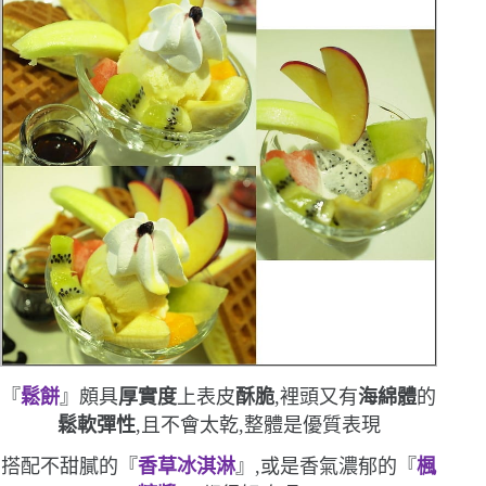
『
鬆餅
』頗具
厚實度
上表皮
酥脆
,裡頭又有
海綿體
的
鬆軟彈性
,且不會太乾,整體是優質表現
搭配不甜膩的『
香草冰淇淋
』,或是香氣濃郁的『
楓