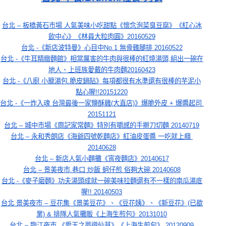
台北 – 板橋黃石市場 人氣美味小吃甜點《懷念泡菜臭豆腐》《紅心冰
飲中心》《林員大粒肉圓》20160529
台北 -《新店波特曼》心目中No.1 無骨雞腿排 20160522
台北 -《牛耳精緻麵館》相當厲害的牛肉與很棒的紅燒湯頭,組出一碗在
地人、上班族愛戴的牛肉麵20160423
台北 -《八廚 小籠湯包.脆皮鍋貼》每項都很有水準還有很棒的芋泥小
點心喔!!20151220
台北 -《一炸入魂 台灣最後一家鹽酥雞(大直店)》爆脆外皮 + 爆醬起司 
20151121
台北 – 城中市場《周記家常麵》特別有嚼感的手擀刀切麵 20140719
台北 – 永和秀朗店《海爺四號乾麵店》紅油皮蛋醬 一吃就上癮 
20140628
台北 – 新店人氣小麵攤《宵夜麵店》20140617
台北 – 景美夜市.巷口 炒飯 蚵仔煎 俗夠大碗 20140608
台北 -《麥子磨麵》功夫湯頭成就一碗美味拉麵還有不一樣的南瓜湯底
喔!! 20140503
台北 景美夜市 – 豆花集《景美豆花》、《豆花姨》、《新豆花》(已歇
業) & 排隊人氣攤販《上海生煎包》20131010
台北 – 臨江夜市.《愛玉之夢遊仙草》《上海生煎包》 20120909