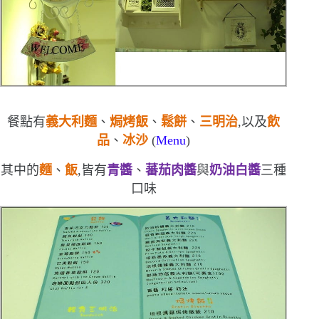
餐點有
義大利麵
、
焗烤飯
、
鬆餅
、
三明治
,以及
飲
品
、
冰沙
(
Menu
)
其中的
麵
、
飯
,皆有
青醬
、
蕃茄肉醬
與
奶油白醬
三種
口味