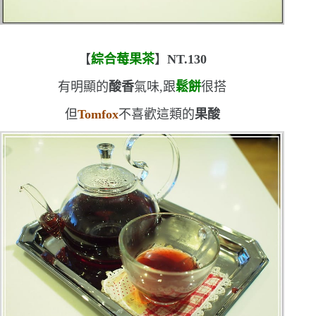
【
綜合莓果茶
】
NT.130
有明顯的
酸香
氣味,跟
鬆餅
很搭
但
Tomfox
不喜歡這類的
果酸