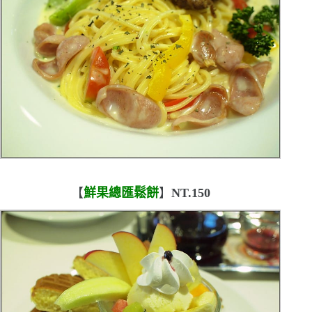
【
鮮果總匯鬆餅
】
NT.150