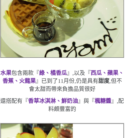
水果
包含兩款『
綠、橘香瓜
』,以及『
西瓜、蘋果、
香蕉、火龍果
』
已到了
11
月份,仍是具有
甜度
,但不
會太甜而帶來負擔
品質很好
還搭配有『
香草冰淇淋、鮮奶油
』與『
楓糖醬
』,配
料頗豐富的