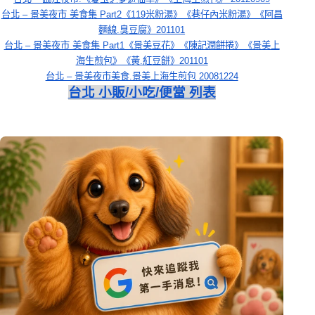
台北 – 景美夜市 美食集 Part2《119米粉湯》《巷仔內米粉湯》《阿昌
麵線.臭豆腐》201101
台北 – 景美夜市 美食集 Part1《景美豆花》《陳記潤餅捲》《景美上
海生煎包》《黃.紅豆餅》201101
台北 – 景美夜市美食.景美上海生煎包 20081224
台北 小販/小吃/便當 列表