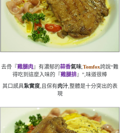
去骨『
雞腿肉
』有濃郁的
蒜香
氣味
,
Tomfox
誇說
“
難
得吃到這麼入味的『
雞腿排
』
”
,味道很棒
其口感具
紮實度
,且保有
肉汁
,整體是十分突出的表
現