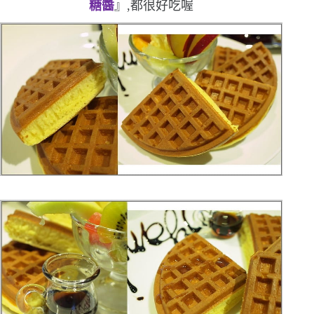
糖醬
』,都很好吃喔