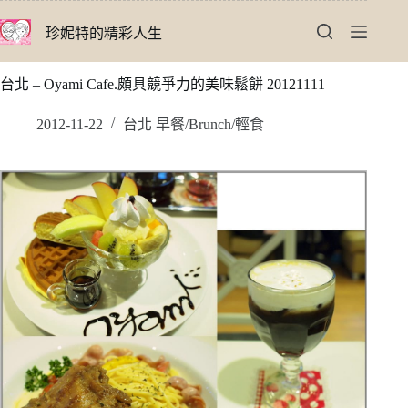
跳
珍妮特的精彩人生
至
主
要
台北 – Oyami Cafe.頗具競爭力的美味鬆餅 20121111
內
容
2012-11-22
台北 早餐/Brunch/輕食