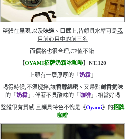
整體在
呈現
,以及
味道
、
口感
上,皆頗具水準
可是
我
目前心目中的前三名
而價格也很合理,
CP
值不錯
【
OYAMI
招牌奶霜冰咖啡
】
NT.120
上頭有一層厚厚的『
奶霜
』
喝得時候,不須攪拌,讓
香醇綿密
、又帶點
鹹香氣味
的『
奶霜
』,伴著不具酸味的『
咖啡
』,相當好喝
整體很有質感,且頗具特色
不愧是《
Oyami
》的
招牌
咖啡