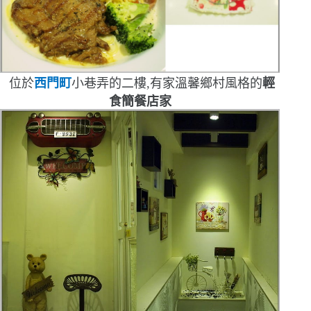
位於
西門町
小巷弄的二樓,有家溫馨鄉村風格的
輕
食簡餐店家