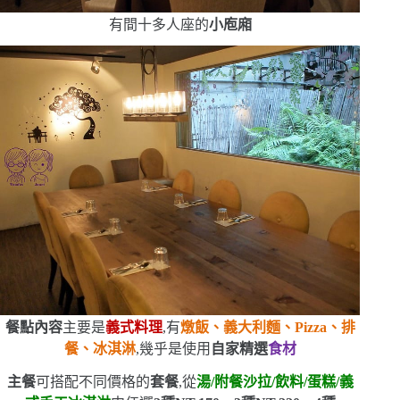
有間十多人座的
小庖廂
餐點內容
主要是
義式料理
,有
燉飯、義大利麵、
Pizza
、排
餐、冰淇淋
,幾乎是使用
自家精選
食材
主餐
可搭配不同價格的
套餐
,從
湯
/
附餐沙拉
/
飲料
/
蛋糕
/
義