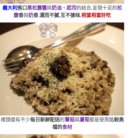
義大利
進口
黑松露醬
與
奶油、起司
的結合,呈現十足的
松
露
香
與
奶
香
,
濃而不膩
,
互不搶味
,
相當相當好吃
裡頭還有不少
每日新鮮配送
的
蕈菇
與
蘆筍
都是使用
比較高
檔的
食材