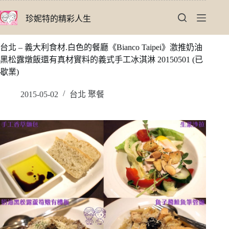
跳
珍妮特的精彩人生
至
主
要
台北 – 義大利食材.白色的餐廳《Bianco Taipei》激推奶油
內
黑松露燉飯還有真材實料的義式手工冰淇淋 20150501 (已
容
歇業)
2015-05-02
台北 聚餐