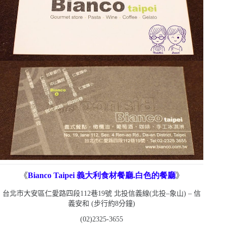
《
Bianco Taipei
義大利食材餐廳.白色的餐廳
》
台北市大安區仁愛路四段
112
巷
19
號
北投信義線
(
北投
–
象山
) –
信
義安和
(
步行約
8
分鐘
)
(02)2325-3655