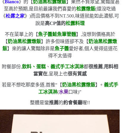
《
Bianco
》的【
奶油黑松露燉飯
】果然不負眾望,驚豔度甚
至高於預期,是目前最讓我們喜愛的
松露燉飯
(
還沒吃過
《
松露之家
》
)
而且價格不到
NT.500
,味道就能如此濃郁,可
說是
高
CP
值的
松露料理
不在菜單上的【
魚子醬鮭魚筆管麵
】,沒想到價格高於
【
奶油黑松露燉飯
】許多
但味道卻不及【
奶油黑松露燉
飯
】來的讓人驚豔
除非是
魚子醬
愛好者,個人覺得這道花
得不太值得
附餐部份,
飲料、蛋糕
、
義式手工冰淇淋
都
很推薦
,
用料相
當實在
,呈現上也
很有質感
若是不想吃那麼多道,首推
“
【
奶油黑松露燉飯
】
+
義式手
工冰淇淋
(
水果
口味
)”
整體是蠻
推薦
的
約會餐廳
喔!!