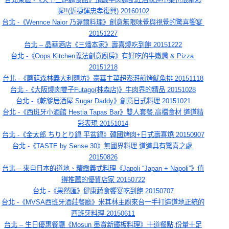
喔!!(近捷運忠孝復興) 20160102
台北 -《Wennce Naior 乃渥爾料理》創意無限味覺與視覺的驚喜饗宴 
20151227
台北 – 晶華酒店《三燔本家》壽喜燒吃到飽 20151222
台北 -《Oops Kitchen義法創意廚房》有好吃的牛嫩肩 & Pizza 
20151218
台北 -《蘑菇森林義大利麵坊》豪華主菜超澎湃煎烤魷魚排 20151118
台北 -《大阪燒肉雙子Futago(林森店)》牛肉界的精品 20151028
台北 -《乾爹居酒屋 Sugar Daddy》創意日式料理 20151021
台北 -《西班牙小酒館 Hestia Tapas Bar》雙人套餐.高檔食材 道道精
彩表現 20151014
台北 -《金太郎 ちりとり鍋 平盆鍋》韓國烤肉+日式壽喜燒 20150907
台北 -《TASTE by Sense 30》無國界料理 道道具有驚喜之處 
20150826
台北 – 來自日本的道地、精緻義式料理《Japoli “Japan + Napoli”》值
得推薦的優質店家 20150722
台北 -《果然匯》健康蔬食饗宴吃到飽 20150707
台北 -《MVSA西班牙酒莊餐廳》米其林主廚來台一手打造道地正統的
西班牙料理 20150611
台北 – 生日優惠餐廳《Mosun 墨賞新鐵板料理》十道餐點,份量十足