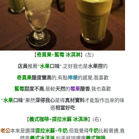
【
奇異果
+
藍莓
冰淇淋
】
(
左
)
店員
推薦
“
水果
口味
“
,正好我也是
水果控
的
奇異果
酸度蠻高
的,有點
檸檬
的感覺,我喜歡
藍莓
甜度不高
,是較
天然
的
莓果
酸香
,我也喜歡
“
水果
口味
“
果然
深得我心
是得
真材實料
才能製作出來的味
道
相當好吃
【
義式咖啡
+
提拉米蘇
冰淇淋
】
(
右
)
老公
本來是選擇
提拉米蘇
+
牛奶
,但我覺得
牛奶
比較普通,竟
然是
義式冰淇淋
,似乎就該嚐嚐
義式咖啡