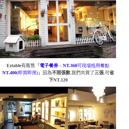
Eztable
有販售「
電子餐券
–
NT.360
可現場抵用餐點
NT.400
(
即買即用
)
」
因為
不限張數
,我們共買了
三張
,可
省
下
NT.120