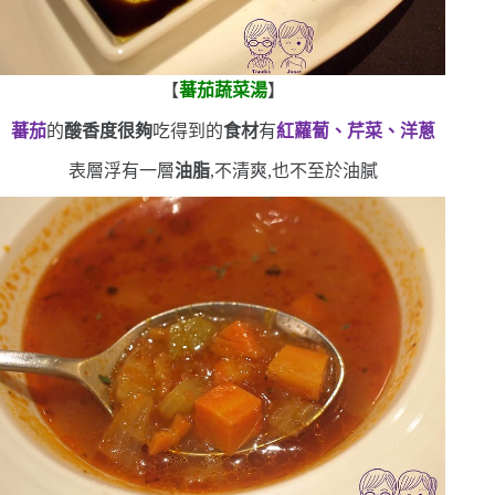
【
蕃茄蔬菜湯
】
蕃茄
的
酸香度很夠
吃得到的
食材
有
紅蘿蔔、芹菜、洋蔥
表層浮有一層
油脂
,不清爽,也不至於油膩