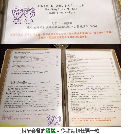
搭配
套餐
的
蛋糕
,可從甜點櫃
任選一款