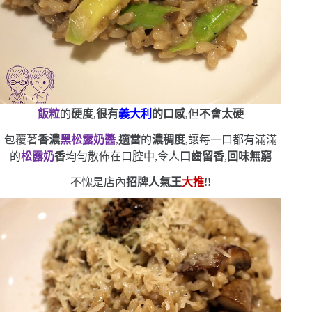
飯粒
的
硬度
,
很有
義大利
的口感
,但
不會太硬
包覆著
香濃
黑松露奶醬
,
適當
的
濃稠度
,讓每一口都有滿滿
的
松露奶
香
均勻散佈在口腔中,令人
口齒留香
,
回味無窮
不愧是店內
招牌人氣王
大推
!!