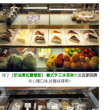
除了【
奶油黑松露燉飯
】,
義式手工冰淇淋
也是
店家招牌
共
12
種口味,好難抉擇啊!!