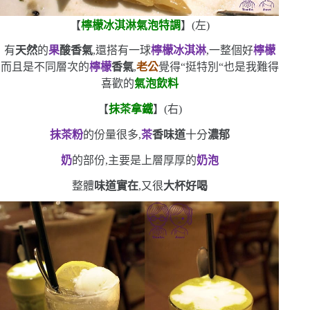
【
檸檬冰淇淋氣泡特調
】
(
左
)
有
天然
的
果
酸香氣
,還搭有一球
檸檬冰淇淋
,一整個好
檸檬
而且是不同層次的
檸檬
香氣
,
老公
覺得
“
挺特別
“
也是我難得
喜歡的
氣泡飲料
【
抹茶拿鐵
】
(
右
)
抹茶粉
的份量很多,
茶
香味道
十分
濃郁
奶
的部份,主要是上層厚厚的
奶泡
整體
味道實在
,又很
大杯
好喝