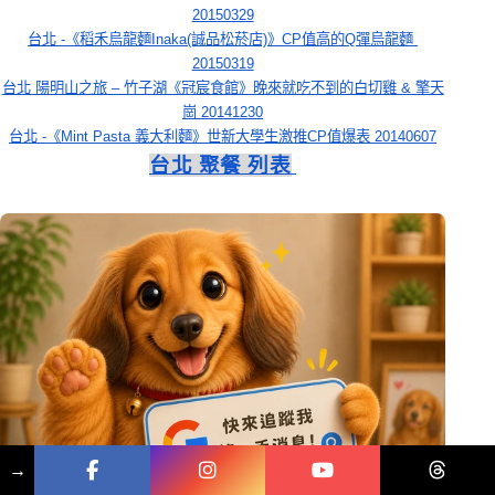
20150329
台北 -《稻禾烏龍麵Inaka(誠品松菸店)》CP值高的Q彈烏龍麵 
20150319
台北 陽明山之旅 – 竹子湖《冠宸食館》晚來就吃不到的白切雞 & 擎天
崗 20141230
台北 -《Mint Pasta 義大利麵》世新大學生激推CP值爆表 20140607
台北 聚餐 列表
→