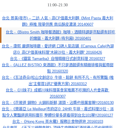
11:00–21:30
台北 景美(夜市) – 二訪 人氣、高CP值義大利麵《Mint Pasta 義大利
麵》極推 限量供應 南瓜酥皮濃湯 20140607
台北 -《Bistro Smith 咖啡餐酒館》咖啡、酒精特調是亮點還有好吃
的燉飯、義大利麵 (有包廂) 20160401
台北 – 康熙 嚴選咖啡廳、愛評網 口碑人氣店鋪《Campus Cafe(內湖
店)》高CP值美味料理”木碗沙拉、義大利麵” 20160426
台北 -《鐵窩 Tamariba》自慢精緻日式創意料理 20160327
台北 -《ALLEZ BISTRO 來酒館》不只是酒館還有精緻排餐與藍帶甜
點 20160320
台北 -《瓦法奇朵(松山文創店)》牛排、鬆餅 有所不凡、有所驚豔 (推
出”主餐買1送2″優惠方案) 20160312
台北 -《川妹子》成都川味料理美食家推薦不吃辣的人也會喜歡 
20160307
台北 -《花敦道 鍋物》火鍋料新鮮,湯頭、沾醬也很厲害喔!!20160130
台北 -《樂慕亞 Le Meilleur(市府店)》24HR 牛排、義式料理沙拉、派
點令人驚豔道道用料實在,整體份量多還看得到台北101喔!!20160127
台北 -《Hong Kong 茶水攤》服務比食物道地 20160103
台北東區 -《天下三絕麵食館》頂級牛肉麵配紅酒就連小菜也很精彩