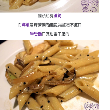
裡頭也有
蘆筍
而
洋蔥
帶有
微微的酸度
,讓整體
不膩口
筆管麵
口感也蠻不錯的