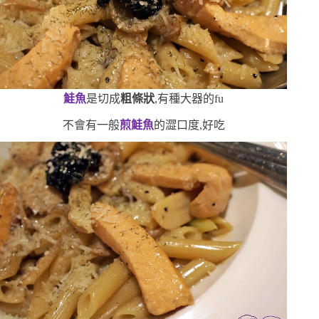
鮭魚
是切成
粗條狀
,有種大器的
fu
不會有一般
煎鮭魚
的澀口度,好吃