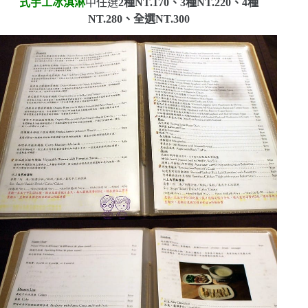
式手工冰淇淋
中任選
2
種
NT.170
、
3
種
NT.220
、
4
種
NT.280
、全選
NT.300