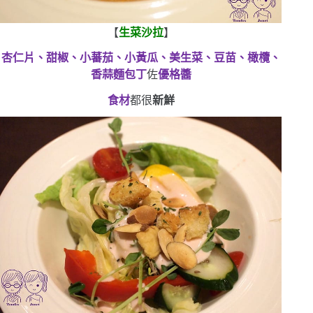
【
生菜沙拉
】
杏仁片、甜椒、小蕃茄、小黃瓜、美生菜、豆苗、橄欖、
香蒜麵包丁
佐
優格醬
食材
都很
新鮮