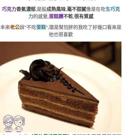
巧克力
香氣濃郁
,是股
成熟風味
,
毫不甜膩
像是在吃
生巧克
力
的感覺,
蛋糕體
不乾
,
很有質感
本來
老公
說
“
不吃
蛋糕
“
,還是幫怕胖的我吃了好幾口
看來是
他也很喜歡