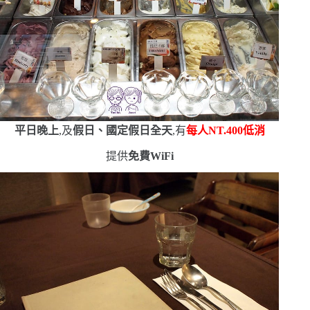
平日晚上
,及
假日、國定假日全天
,有
每人
NT.400
低消
提供
免費
WiFi