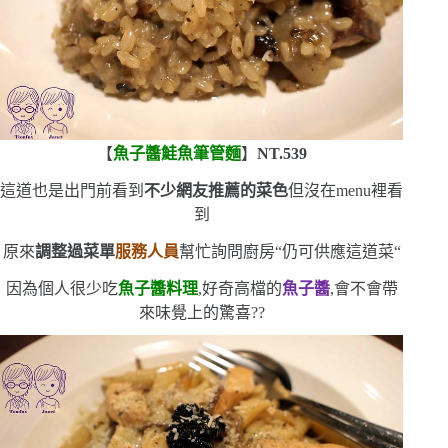
【
魚子醬鮭魚筆管麵
】
NT.539
這道也是出門前看到
不少網友推薦的菜色
但沒在
menu
裡看
到
原來
調整過菜單
服務人員
幫忙詢問廚房
“
仍可供應這道菜
“
因為個人很少吃
魚子醬料理
,好奇高檔的
魚子醬
,會不會帶
來味覺上的驚喜??