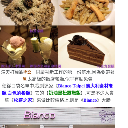
這天打算跟
一同慶祝新工作的第一份薪水,因為要帶著
老公
,太高級的飯店餐廳,似乎有點免強
暄
便從口袋名單中,找到這家《
Bianco Taipei
義大利食材餐
廳.白色的餐廳
》
它的【
奶油黑松露燉飯
】,可是不少人會
拿《
松露之家
》來做比較
價格上,則是《
Bianco
》大勝