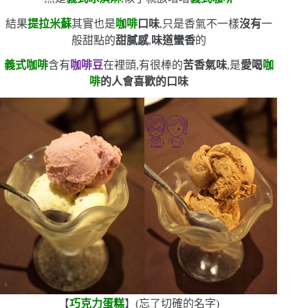
結果
提拉米蘇
其實也是
咖啡
口味
,只是香氣不一樣
沒有
一
般甜點的
甜膩感
,
味道蠻香
的
義式咖啡
含有
咖啡豆
在裡頭,有很棒的
苦香氣味
,是
愛喝
咖
啡
的人會喜歡的口味
【
巧克力蛋糕
】
(
忘了切確的名字
)