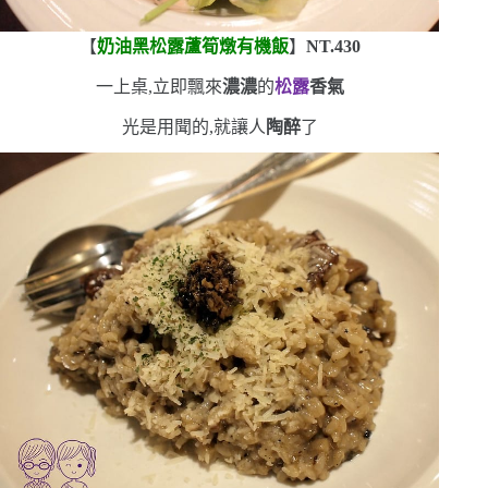
【
奶油黑松露蘆筍燉有機飯
】
NT.430
一上桌,立即飄來
濃濃
的
松露
香氣
光是用聞的,就讓人
陶醉
了