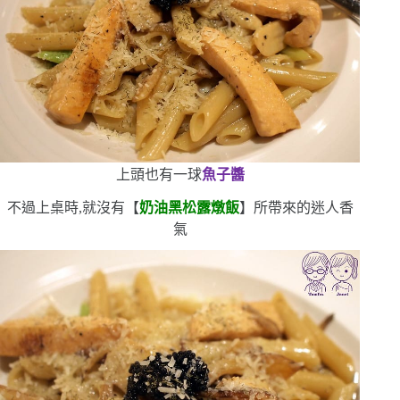
上頭也有一球
魚子醬
不過上桌時,就沒有【
奶油黑松露燉飯
】所帶來的迷人香
氣