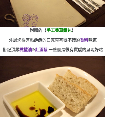
附贈的
【
手工香草麵包
】
外層烤得有點
酥酥
的口感
帶有
很不錯
的
香料
味道
搭配
頂級
橄欖油
&
紅酒醋
,一整個是
很有質感
的呈現
好吃