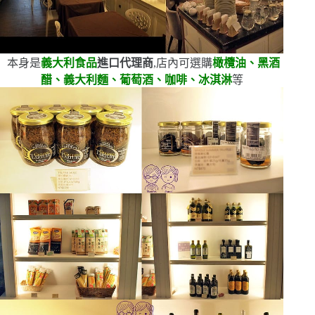
本身是
義大利食品
進口代理商
,店內可選購
橄欖油、黑酒
醋、義大利麵、葡萄酒、咖啡、冰淇淋
等