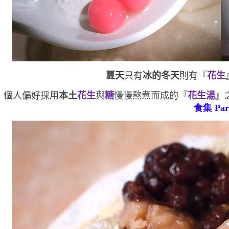
夏天
只有
冰的
冬天
則有『
花生
個人偏好採用
本土
花生
與
糖
慢慢熬煮而成的『
花生湯
』
食集
Par