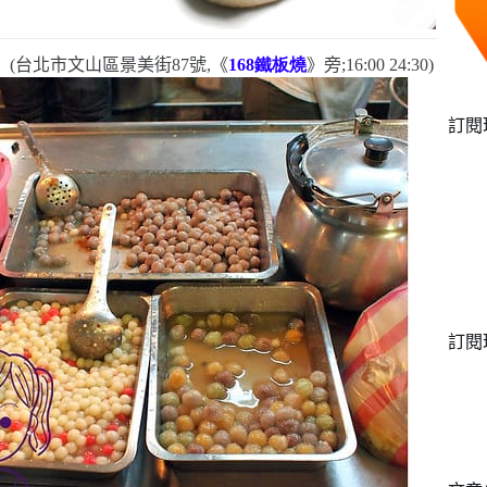
》
(
台北市文山區景美街
87
號,《
168
鐵板燒
》旁;
16
:
00 24:30)
訂閱
訂閱