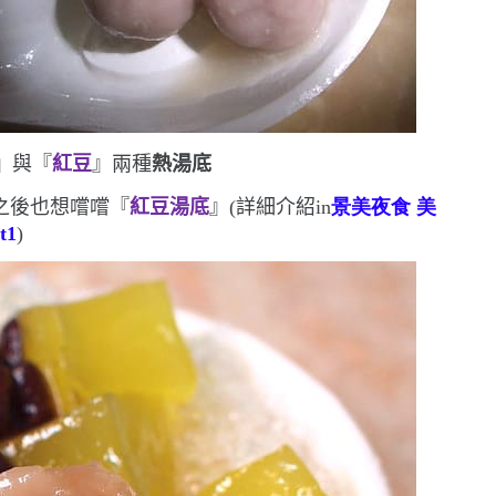
』與『
紅豆
』兩種
熱湯底
之後也想嚐嚐『
紅豆湯底
』
(
詳細介紹
in
景美夜食
美
t1
)