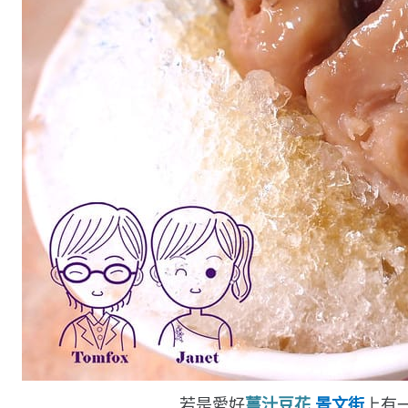
若是愛好
薑汁豆花
,
景文街
上有