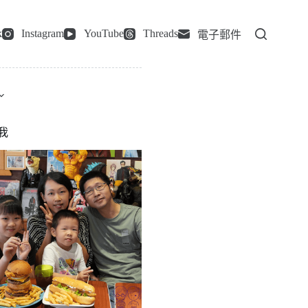
k
Instagram
YouTube
Threads
電子郵件
我