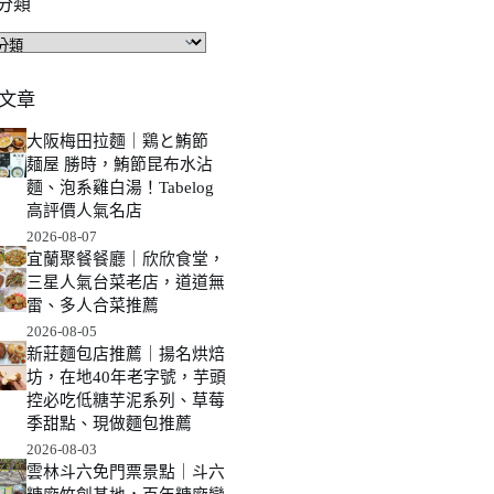
分類
文章
大阪梅田拉麵｜鶏と鮪節
麺屋 勝時，鮪節昆布水沾
麵、泡系雞白湯！Tabelog
高評價人氣名店
2026-08-07
宜蘭聚餐餐廳｜欣欣食堂，
三星人氣台菜老店，道道無
雷、多人合菜推薦
2026-08-05
新莊麵包店推薦｜揚名烘焙
坊，在地40年老字號，芋頭
控必吃低糖芋泥系列、草莓
季甜點、現做麵包推薦
2026-08-03
雲林斗六免門票景點｜斗六