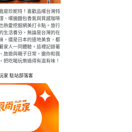
我是珍妮特！喜歡品嚐台灣特
理、嚐遍麵包香氣與質感咖啡
也熱愛挖掘網美打卡點。旅行
的生活養分，無論是台灣的在
味，還是日本的道地美食，都
著家人一同體驗。這裡記錄著
、旅遊與親子日常，邀你和我
，把吃喝玩樂過得有滋有味！
玩家 駐站部落客