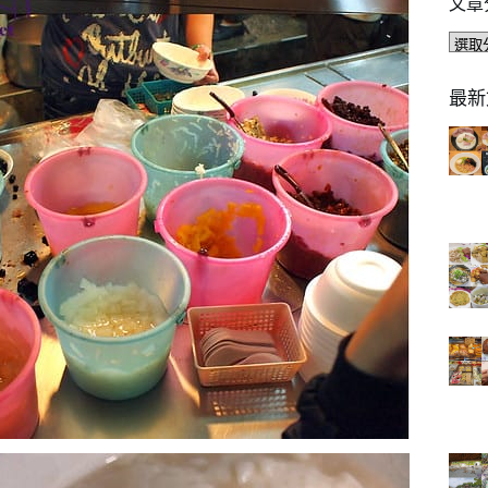
文章
文
章
分
最新
類