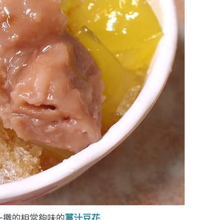
一攤的相當夠味的
薑汁豆花