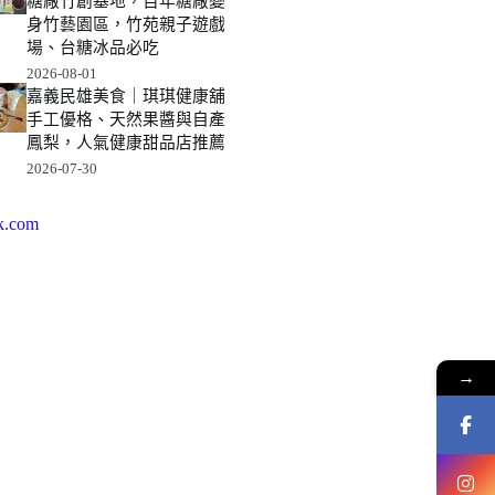
糖廠竹創基地，百年糖廠變
身竹藝園區，竹苑親子遊戲
場、台糖冰品必吃
2026-08-01
嘉義民雄美食｜琪琪健康舖
手工優格、天然果醬與自產
鳳梨，人氣健康甜品店推薦
2026-07-30
k.com
→