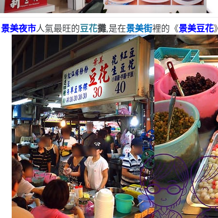
景美夜市
人氣最旺的
豆花
攤
,是在
景美街
裡的《
景美豆花