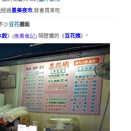
天
經過
景美夜市
,就會買來吃
不少
豆花
攤販
水餃
》
(
推薦食記
)
隔壁攤的
《
豆花姨
》
“