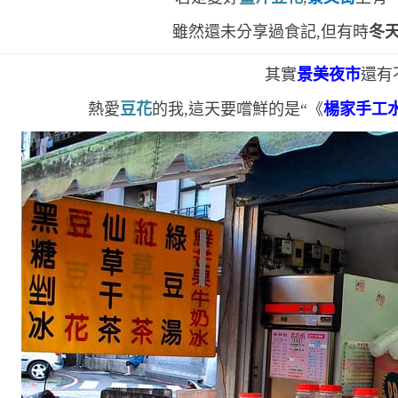
雖然還未分享過食記,但有時
冬
其實
景美夜市
還有
熱愛
豆花
的我,這天要嚐鮮的是
“
《
楊家手工