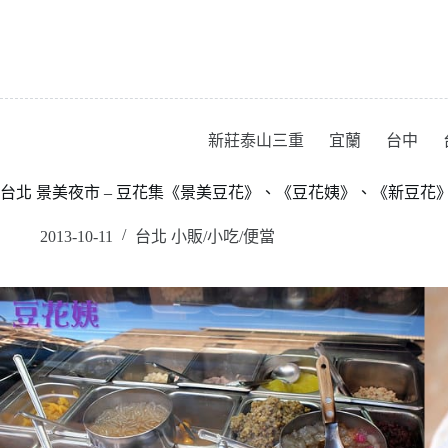
跳
至
主
要
內
容
新莊泰山三重
宜蘭
台中
台北 景美夜市 – 豆花集《景美豆花》、《豆花姨》、《新豆花》(已
2013-10-11
台北 小販/小吃/便當