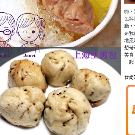
嗨，
色料
廳，
是我
地風
想帶
美食
一起
食尚