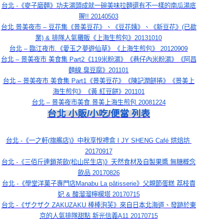
台北 -《麥子磨麵》功夫湯頭成就一碗美味拉麵還有不一樣的南瓜湯底
喔!! 20140503
台北 景美夜市 – 豆花集《景美豆花》、《豆花姨》、《新豆花》(已歇
業) & 排隊人氣攤販《上海生煎包》20131010
台北 – 臨江夜市.《愛玉之夢遊仙草》《上海生煎包》 20120909
台北 – 景美夜市 美食集 Part2《119米粉湯》《巷仔內米粉湯》《阿昌
麵線.臭豆腐》201101
台北 – 景美夜市 美食集 Part1《景美豆花》《陳記潤餅捲》《景美上
海生煎包》《黃.紅豆餅》201101
台北 – 景美夜市美食.景美上海生煎包 20081224
台北 小販/小吃/便當 列表
台北 -《一之軒(旗艦店)》中秋享悅禮盒 I JY SHENG Café 烘焙坊 
20170917
台北 -《三佰斤連鎖茶飲(松山民生店)》天然食材及自製果醬.無糖概念
飲品 20170826
台北 -《學堂洋菓子專門店Manabu La pâtisserie》父親節蛋糕 荔枝貴
妃 & 酸溜溜檸檬塔 20170715
台北 -《ザクザク ZAKUZAKU 棒棒泡芙》來自日本北海道、發跡於東
京的人氣排隊甜點 新光信義A11 20170715