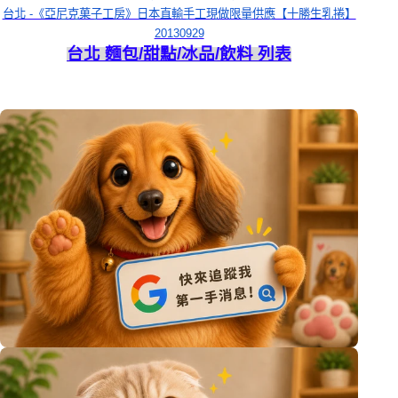
台北 -《亞尼克菓子工房》日本直輸手工現做限量供應【十勝生乳捲】
20130929
台北 麵包/甜點/冰品/飲料 列表