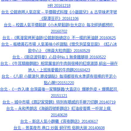
HR 20161218
台北 公館商圈人氣店家 – 平價韓式料理《小飯館兒》& 古早味老字號
《龍潭豆花》20161106
台北 – 校園人氣平價鬆餅《小木屋鬆餅(台大店)》每次經過都想吃 
20160702
台北 -《舊漫窯烤蔥油餅(公館創始總店)》不一樣的蔥油餅 20160625
台北 – 板橋黃石市場 人氣美味小吃甜點《懷念泡菜臭豆腐》《紅心冰
飲中心》《林員大粒肉圓》20160529
台北 -《新店波特曼》心目中No.1 無骨雞腿排 20160522
台北 -《牛耳精緻麵館》相當厲害的牛肉與很棒的紅燒湯頭,組出一碗在
地人、上班族愛戴的牛肉麵20160423
台北 -《八廚 小籠湯包.脆皮鍋貼》每項都很有水準還有很棒的芋泥小
點心喔!!20151220
台北 -《一炸入魂 台灣最後一家鹽酥雞(大直店)》爆脆外皮 + 爆醬起司 
20151121
台北 – 城中市場《周記家常麵》特別有嚼感的手擀刀切麵 20140719
台北 – 永和秀朗店《海爺四號乾麵店》紅油皮蛋醬 一吃就上癮 
20140628
台北 – 新店人氣小麵攤《宵夜麵店》20140617
台北 – 景美夜市.巷口 炒飯 蚵仔煎 俗夠大碗 20140608