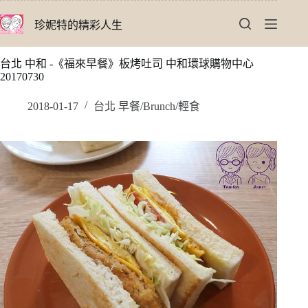
跳
珍妮特的精彩人生
至
主
要
台北 中和 -《福來早餐》板烤吐司 中和環球購物中心
內
20170730
容
2018-01-17
台北 早餐/Brunch/輕食