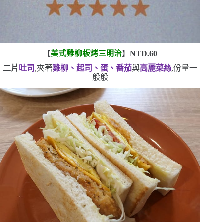
【
美式雞柳板烤三明治
】
NTD.60
二片
吐司
,夾著
雞柳、起司、蛋、番茄
與
高麗菜絲
,份量一
般般