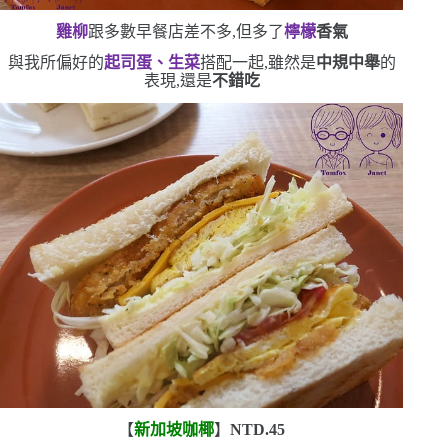
雞柳
跟多數早餐店差不多,但多了
檸檬
香氣
與我所偏好的
起司蛋、生菜
搭配一起,雖然是
中規中舉
的
表現,還是
不錯吃
【
新加坡咖椰
】
NTD.45