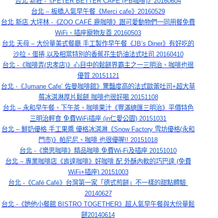
台北 新莊 -《PETER BETTER CAFÉ (PB咖啡)》20160604
台北 – 板橋人氣早午餐《Merci cafe》20160529
台北 新店 大坪林 -《ZOO CAFÉ 鹿咖啡》跟可愛動物們一同用餐免費
WiFi、插座寵物友善 20160503
台北 天母 – 大份量美式餐廳 手工製作早午餐《JB’s Diner》有好吃的
沙拉、蛋捲,以及相當特別的香蕉花生奶油法式吐司 20160410
台北 -《咖啡弄(忠孝店)》心目中的鬆餅界霸主之一三明治、咖啡也很
優質 20151121
台北 -《Jumane Cafe’ 佐曼咖啡館》驚豔度高的法式歐蕾吐司+超大草
莓冰淇淋厚片鬆餅 咖啡也很好喝 20151108
台北 – 永和早午餐、下午茶、咖啡果汁《豐滿總匯三明治》平價特色
三明治輕食 免費WiFi插座 (in仁愛公園) 20151031
台北 – 鮮奶優格 手工果醬 優格冰淇淋《Snow Factory 雪坊優格(永和
門市)》帕尼尼、咖啡 也很優喔!! 20151018
台北 -《樂思咖啡》精品咖啡.免費Wi-Fi及插座 20151010
台北 – 專業咖啡店《肯達咖啡》好咖啡 配 外酥內軟的巧巴達 (免費
WiFi+插座) 20151003
台北 -《Café Café》台灣第一家「德式煎餅」不一樣的甜點體驗 
20140627
台北 -《她他小餐館 BISTRO TOGETHER》超人氣早午餐與大份量鬆
餅20140614