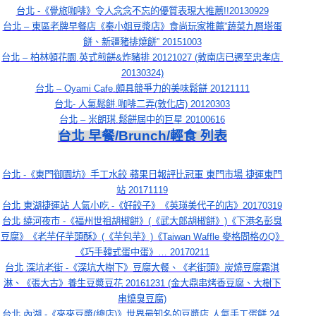
台北 -《覺旅咖啡》令人念念不忘的優質表現大推薦!!20130929
台北 – 東區老牌早餐店《秦小姐豆漿店》食尚玩家推薦”蔬菜九層塔蛋
餅、新疆豬排燒餅” 20151003
台北 – 柏林頓花園.英式煎餅&炸豬排 20121027 (敦南店已遷至忠孝店 
20130324)
台北 – Oyami Cafe.頗具競爭力的美味鬆餅 20121111
台北- 人氣鬆餅.咖啡二弄(敦化店) 20120303
台北 – 米朗琪.鬆餅屆中的巨星 20100616
台北 早餐/Brunch/輕食 列表
台北 -《東門御園坊》手工水餃 蘋果日報評比冠軍 東門市場 捷運東門
站 20171119
台北 東湖捷運站 人氣小吃 -《好餃子》《英瑛美代子的店》20170319
台北 繞河夜市 -《福州世祖胡椒餅》(《武大郎胡椒餅》)《下港名彭臭
豆腐》《老芋仔芋頭酥》(《芋包芋》)《Taiwan Waffle 麥格問格のQ》
《巧手韓式蛋中蛋》… 20170211
台北 深坑老街 -《深坑大樹下》豆腐大餐、《老街頭》炭燒豆腐霜淇
淋、《張大古》養生豆漿豆花 20161231 (金大鼎串烤香豆腐、大樹下
串燒臭豆腐)
台北 內湖 -《來來豆漿(總店)》世界最知名的豆漿店 人氣手工蛋餅 24 