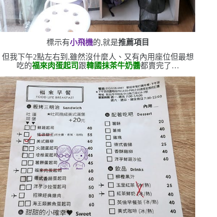
標示有
小飛機
的,就是
推薦項目
但我下午
2
點左右到,雖然沒什麼人、又有內用座位
但最想
吃的
福來肉蛋起司
跟
韓國抹茶牛奶醬
都賣完了
…