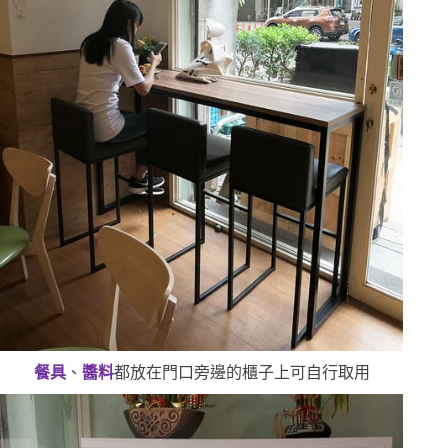
餐具
、
醬料
都放在門口旁邊的櫃子上
可自行取用