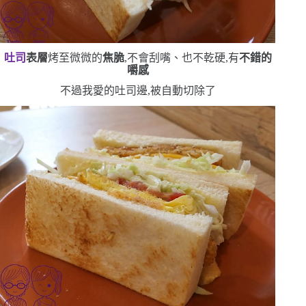
吐司
表層
烤至微微的
焦脆
,不會刮嘴、也不乾硬,有
不錯的
嚼感
不過我愛的吐司邊,被自動切除了