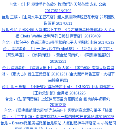
台北 -《十杯 極致手作茶飲》牧場鮮奶 天然茶葉 永和 公館 
20170611&0702
台北 三峽 -《山泉水手工豆花店》超人氣排隊傳統豆花老店 非基因改
造黃豆 20170611
台北 永和 四號公園 人氣甜點下午茶 -《良古早味黑砂糖剉冰》&《瓦
福 Chefs Waffle 比利時列日鬆餅專賣店》20170409
台北 -《松包子》食尚玩家OS桑阿松的包子店 捷運松山站 20170212
台北 深坑老街 -《北一 綠豆沙牛奶 仙草茶》、《郭金山》花生店、
《阿珠芋圓》、《麗芬肉粽》、黃金起司肉包、《芭樂嬌雞屁股》
20161231
台北 深坑老街 -《深坑大樹下》豆腐大餐、《老街頭》炭燒豆腐霜淇
淋、《張大古》養生豆漿豆花 20161231 (金大鼎串烤香豆腐、大樹下
串燒臭豆腐)
台北 北車 微風 -《小旺號》鐵板捲餅土司、《KUKO》比利時鬆餅、
《王師父餅鋪》金月娘 20161225
台北 -《法蘭司蛋糕》上班這黨事最夯團購美食.維也納牛奶麵包 
20161218
台北 -《櫻桃爺爺烘焙屋/新光站前店》客家創意冰藏和菓子『柿果
燒』、手工牛軋糖、南棗核桃糕&不一樣的德式芒果乳酪塔20160925
台北 – Breeze微風廣場微風台北車站 人氣甜點拌手禮店家 & 排隊起司