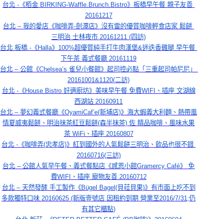
台北 -《栢金 BIRKING-Waffle.Brunch.Bistro》板橋早午餐 親子友善 
20161217
台北 – 我的愛店《咖啡弄-劍潭店》沒有雷的優質咖啡輕食店家 鬆餅 
三明治 士林夜市 20161211 (四訪)
台北 板橋 -《Halla》100%超優質純手打牛肉漢堡&迷迭香雞腿 早午餐 
下午茶 義式餐廳 20161119
台北 – 公館《Chelsea’s 雀兒小餐館》起司控必點「三重起司帕尼尼」 
20161001&1120(二訪)
台北 -《House Bistro 好適廚坊》美味早午餐 免費WIFI、插座 文湖線
西湖站 20160911
台北 – 夢幻義式餐廳《OyamiCaf’e(新埔店)》海大蝦義大利麵、熱帶風
情夏威夷鬆餅、明治抹茶紅豆鬆餅(森半抹茶) 佐 精品咖啡、風味水果
茶 WiFi、插座 20160807
台北 -《咖啡弄(忠孝店)》紅到國外的人氣鬆餅三明治、飲品也很不錯 
20160716(三訪)
台北 – 公館人氣早午餐、義式餐點店《感恩小館Gramercy Café》 免
費WIFI、插座 寵物友善 20160712
台北 – 天然發酵 手工製作《Bügel Bagel(貝菈貝果)》有市面上吃不到
多款獨特口味 20160625 (新版壹號店 因租約到期 營業至2016/7/31;仍
有其它櫃點)