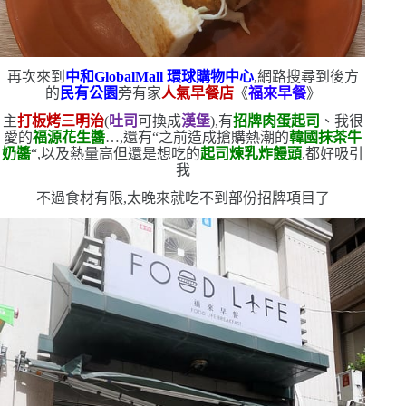
再次來到
中和
GlobalMall
環球購物中心
,網路搜尋到後方
的
民有公園
旁有家
人氣早餐店
《
福來早餐
》
主
打板烤三明治
(
吐司
可換成
漢堡
)
,有
招牌肉蛋起司
、我很
愛的
福源花生醬
…,還有
“
之前造成搶購熱潮的
韓國抹茶牛
奶醬
“
,以及熱量高但還是想吃的
起司煉乳炸饅頭
,都好吸引
我
不過食材有限,太晚來就吃不到部份招牌項目了