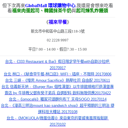
但下次再來
GlobalMall
環球購物中心
,我還是會想來吃看
看
福來肉蛋起司、韓國抹茶牛奶
與
起司煉乳炸饅頭
《
福來早餐
》
新北市中和區中山路三段
118-3
號
02 2228 9997
平日
7:00 – 14:00
、假日
7:30 – 15:00
台北 -《333 Restaurant & Bar》假日限定早午餐with自助沙拉吧 
20170917
台北 林口 -《秘食早午餐-林口店》WIFI、插座、不限時 20170806
台北 三峽 -《慢思 Amour.Sacrifice》熱壓吐司 自由配 20170611
台北 信義新天地 -《Burger Ray 個性漢堡》以牛排館規格打造漢堡專
賣店 by 牛排教父鄧有癸子弟兵 自選配料 飲料無限供應20170422
台北 -《omocafé》獨家可頌麵包布丁 天母SOGO 20170114
台北 -《漫高三明治mount kao sandwich shop》超乎預期的三明治 捷
運科技大樓站 20170108
台北 -《MOKUOLA(微風信義)》來自東京的夏威夷風厚版鬆餅 
20170102