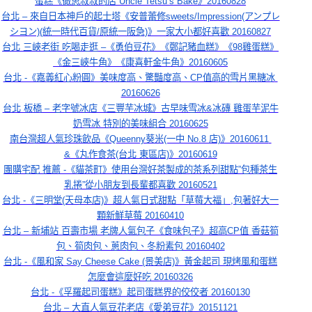
蛋糕《徹思叔叔的店 Uncle Tetsu’s Bake》20160828
台北 – 來自日本神戶的起士塔《安普蕾修sweets/Impression(アンプレ
シヨン)(統一時代百貨/原統一阪急)》一家大小都好喜歡 20160827
台北 三峽老街 吃喝走逛 –《勇伯豆花》《鄭記豬血糕》《98雞蛋糕》
《金三峽牛角》《康喜軒金牛角》20160605
台北 -《嘉義紅心粉圓》美味度高、驚豔度高、CP值高的雪片黑糖冰 
20160626
台北 板橋 – 老字號冰店《三豐芋冰城》古早味雪冰&冰磚 雞蛋芋泥牛
奶雪冰 特別的美味組合 20160625
南台灣超人氣珍珠飲品《Queenny葵米(一中 No.8 店)》20160611 
&《丸作食茶(台北 東區店)》20160619
團購宅配 推薦 -《貓茶町》使用台灣好茶製成的茶系列甜點”包種茶生
乳捲”從小朋友到長輩都喜歡 20160521
台北 -《三明堂(天母本店)》超人氣日式甜點「草莓大福」,包著好大一
顆新鮮草莓 20160410
台北 – 新埔站 百壽市場 老牌人氣包子《食味包子》超高CP值 香菇筍
包、筍肉包、蔥肉包、冬粉素包 20160402
台北 -《風和家 Say Cheese Cake (景美店)》黃金起司 現烤風和蛋糕
怎麼會這麼好吃 20160326
台北 -《孚羅起司蛋糕》起司蛋糕界的佼佼者 20160130
台北 – 大直人氣豆花老店《愛弟豆花》20151121