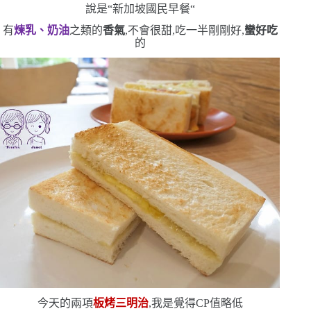
說是
“
新加坡國民早餐
“
有
煉乳、奶油
之類的
香氣
,不會很甜,吃一半剛剛好,
蠻好吃
的
今天的兩項
板烤三明治
,我是覺得
CP
值略低