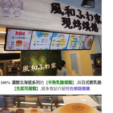
100%
濃醇北海道系列
的【
半熟乳酪蛋糕
】,與
日式輕乳酪
【
生起司蛋糕
】,挺多食記介紹
可
在
網路團購