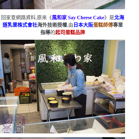
回家查網路資料,原來《
風和家
Say Cheese Cake
》是
北海
道乳業株式會社
海外技術授權
,由
日本大阪
蛋糕師傅
專業
指導
的
起司蛋糕品牌