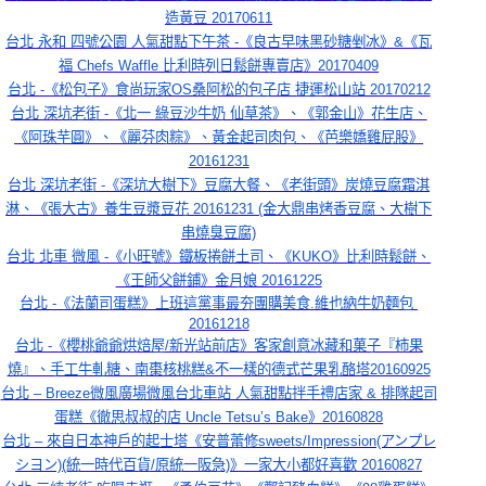
造黃豆 20170611
台北 永和 四號公園 人氣甜點下午茶 -《良古早味黑砂糖剉冰》&《瓦
福 Chefs Waffle 比利時列日鬆餅專賣店》20170409
台北 -《松包子》食尚玩家OS桑阿松的包子店 捷運松山站 20170212
台北 深坑老街 -《北一 綠豆沙牛奶 仙草茶》、《郭金山》花生店、
《阿珠芋圓》、《麗芬肉粽》、黃金起司肉包、《芭樂嬌雞屁股》
20161231
台北 深坑老街 -《深坑大樹下》豆腐大餐、《老街頭》炭燒豆腐霜淇
淋、《張大古》養生豆漿豆花 20161231 (金大鼎串烤香豆腐、大樹下
串燒臭豆腐)
台北 北車 微風 -《小旺號》鐵板捲餅土司、《KUKO》比利時鬆餅、
《王師父餅鋪》金月娘 20161225
台北 -《法蘭司蛋糕》上班這黨事最夯團購美食.維也納牛奶麵包 
20161218
台北 -《櫻桃爺爺烘焙屋/新光站前店》客家創意冰藏和菓子『柿果
燒』、手工牛軋糖、南棗核桃糕&不一樣的德式芒果乳酪塔20160925
台北 – Breeze微風廣場微風台北車站 人氣甜點拌手禮店家 & 排隊起司
蛋糕《徹思叔叔的店 Uncle Tetsu’s Bake》20160828
台北 – 來自日本神戶的起士塔《安普蕾修sweets/Impression(アンプレ
シヨン)(統一時代百貨/原統一阪急)》一家大小都好喜歡 20160827