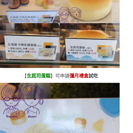
【
生起司蛋糕
】可申請
彌月禮盒
試吃