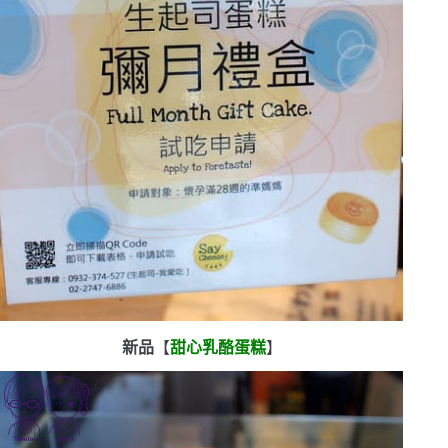
新品
【
甜心乳酪蛋糕
】