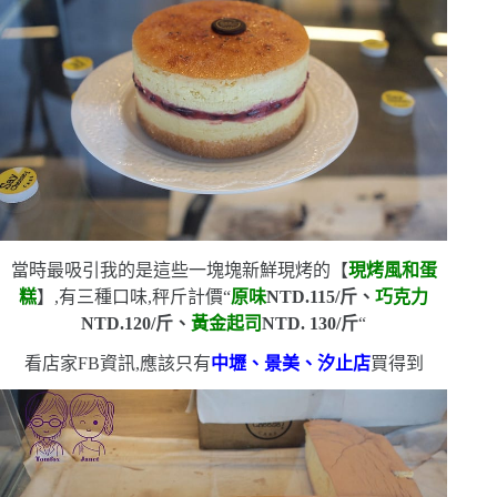
當時最吸引我的是這些一塊塊新鮮現烤的
【
現烤風和蛋
糕
】,有三種口味,秤斤計價
“
原味
NTD.115/
斤、
巧克力
NTD.120/
斤、
黃金起司
NTD. 130/
斤
“
看店家
FB
資訊,應該只有
中壢、景美、汐止店
買得到