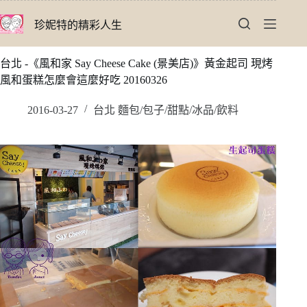
跳
珍妮特的精彩人生
至
主
要
台北 -《風和家 Say Cheese Cake (景美店)》黃金起司 現烤
內
風和蛋糕怎麼會這麼好吃 20160326
容
2016-03-27
台北 麵包/包子/甜點/冰品/飲料