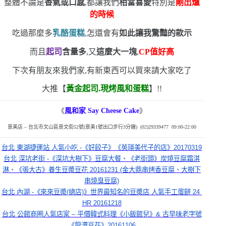
整體不論是
香氣或口感
,都讓我們
相當喜愛
特別是
剛出爐
的時候
吃過那麼多
乳酪蛋糕
,怎還會有
如此讓我驚豔的款示
而且
起司
含量多
,又
這麼大一塊
,
CP
值好高
下次有朋友來我們家,有新東西可以買來請大家吃了
大推【
黃金起司.現烤風和蛋糕
】!!
《
風和家
Say Cheese Cake
》
景美店
–
台北市文山區景文街
52
號
(
景美
1
號出口步行
3
分鐘
) (02)29339477 09:00-22:00
台北 東湖捷運站 人氣小吃 -《好餃子》《英瑛美代子的店》20170319
台北 深坑老街 -《深坑大樹下》豆腐大餐、《老街頭》炭燒豆腐霜淇
淋、《張大古》養生豆漿豆花 20161231 (金大鼎串烤香豆腐、大樹下
串燒臭豆腐)
台北 內湖 -《來來豆漿(總店)》世界最知名的豆漿店 人氣手工蛋餅 24 
HR 20161218
台北 公館商圈人氣店家 – 平價韓式料理《小飯館兒》& 古早味老字號
《龍潭豆花》20161106