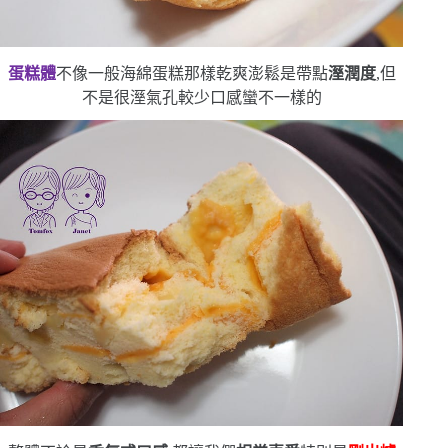
蛋糕體
不像一般海綿蛋糕那樣乾爽澎鬆
是帶點
溼潤度
,但
不是很溼
氣孔較少
口感蠻不一樣的