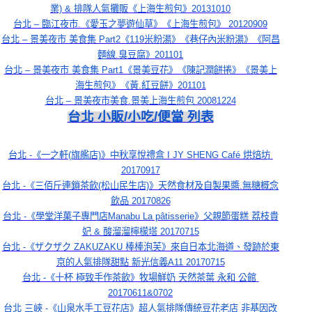
業) & 排隊人氣攤販《上海生煎包》20131010
台北 – 臨江夜市.《愛玉之夢遊仙草》《上海生煎包》 20120909
台北 – 景美夜市 美食集 Part2《119米粉湯》《巷仔內米粉湯》《阿昌
麵線.臭豆腐》201101
台北 – 景美夜市 美食集 Part1《景美豆花》《陳記潤餅捲》《景美上
海生煎包》《黃.紅豆餅》201101
台北 – 景美夜市美食.景美上海生煎包 20081224
台北 小販/小吃/便當 列表
台北 -《一之軒(旗艦店)》中秋享悅禮盒 I JY SHENG Café 烘焙坊 
20170917
台北 -《三佰斤連鎖茶飲(松山民生店)》天然食材及自製果醬.無糖概念
飲品 20170826
台北 -《學堂洋菓子專門店Manabu La pâtisserie》父親節蛋糕 荔枝貴
妃 & 酸溜溜檸檬塔 20170715
台北 -《ザクザク ZAKUZAKU 棒棒泡芙》來自日本北海道、發跡於東
京的人氣排隊甜點 新光信義A11 20170715
台北 -《十杯 極致手作茶飲》牧場鮮奶 天然茶葉 永和 公館 
20170611&0702
台北 三峽 -《山泉水手工豆花店》超人氣排隊傳統豆花老店 非基因改