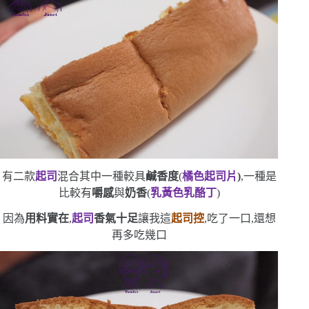
有二款
起司
混合其中
一種較具
鹹香度
(
橘色起司片
)
,一種是
比較有
嚼感
與
奶香
(
乳黃色乳酪丁
)
因為
用料實在
,
起司
香氣十足
讓我這
起司控
,吃了一口,還想
再多吃幾口