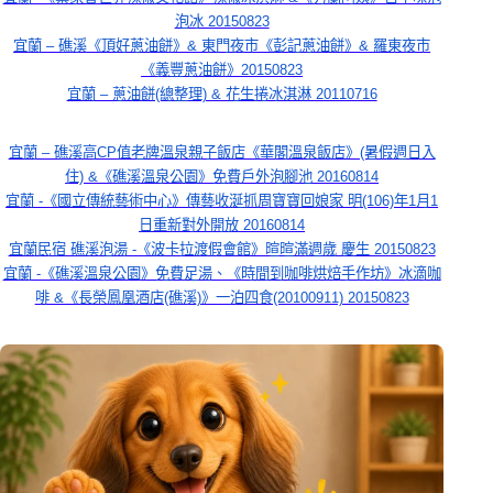
泡冰 20150823
宜蘭 – 礁溪《頂好蔥油餅》& 東門夜市《彭記蔥油餅》& 羅東夜市
《義豐蔥油餅》20150823
宜蘭 – 蔥油餅(總整理) & 花生捲冰淇淋 20110716
宜蘭 – 礁溪高CP值老牌溫泉親子飯店《華閣溫泉飯店》(暑假週日入
住) &《礁溪溫泉公園》免費戶外泡腳池 20160814
宜蘭 -《國立傳統藝術中心》傳藝收涎抓周寶寶回娘家 明(106)年1月1
日重新對外開放 20160814
宜蘭民宿 礁溪泡湯 -《波卡拉渡假會館》暄暄滿週歲 慶生 20150823
宜蘭 -《礁溪溫泉公園》免費足湯、《時間到咖啡烘焙手作坊》冰滴咖
啡 &《長榮鳳凰酒店(礁溪)》一泊四食(20100911) 20150823