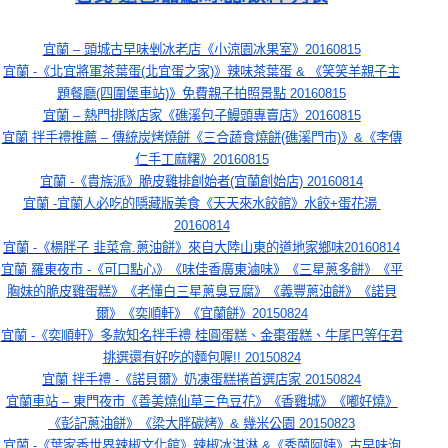
宜蘭 – 頭城古早味剉冰老店《小涼園冰果室》20160815
宜蘭 -《北宜將軍茶葉蛋(北宜蛋之家)》辣味茶葉蛋 & 《笑笑羊親子主
題餐廳(四圍堡車站)》免費親子拍照景點 20160815
宜蘭 – 熱門排隊店家《礁溪包子鰻頭專賣店》20160815
宜蘭 拌手禮推薦 – 傳統炭烤燒餅《三合蔬食燒餅(礁溪門市)》&《李傳
仁手工麻糬》20160815
宜蘭 -《貴族派》脆皮雞排創始者(宜蘭創始店) 20160814
宜蘭 -宜蘭人必吃的隱藏版美食《天天來水餃館》水餃+蛋花湯 
20160814
宜蘭 -《楊胖子 韭菜盒.蔥油餅》來自大陸山東的道地家鄉味20160814
宜蘭 羅東夜市 -《可口點心》《味佳香廣東滷味》《三星蔥多餅》《平
胸妹的脆皮雞蛋糕》《老懂白三星蔥臭豆腐》《義豐蔥油餅》《諾貝
爾》《奕順軒》《宜蘭餅》20150824
宜蘭 -《奕順軒》多款知名拌手禮 桂圓蛋糕、金棗蛋糕、牛尾巴等任君
挑選還有好吃的麵包喔!! 20150824
宜蘭 拌手禮 -《諾貝爾》奶凍蛋糕捲首選店家 20150824
宜蘭車站 – 東門夜市《善美燒仙草三色豆花》《香雞城》《嘟好燒》
《彭記蔥油餅》《梁大胖碳烤》& 幾米公園 20150823
宜蘭 -《葉家香世界辣椒文化館》辣椒冰淇淋 &《秀蘭阿姨》古早味泡