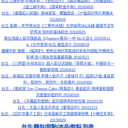
台北 三峽老街 吃喝走逛 –《勇伯豆花》《鄭記豬血糕》《98雞蛋糕》
《金三峽牛角》《康喜軒金牛角》20160605
台北 -《嘉義紅心粉圓》美味度高、驚豔度高、CP值高的雪片黑糖冰 
20160626
台北 板橋 – 老字號冰店《三豐芋冰城》古早味雪冰&冰磚 雞蛋芋泥牛
奶雪冰 特別的美味組合 20160625
南台灣超人氣珍珠飲品《Queenny葵米(一中 No.8 店)》20160611 
&《丸作食茶(台北 東區店)》20160619
團購宅配 推薦 -《貓茶町》使用台灣好茶製成的茶系列甜點”包種茶生
乳捲”從小朋友到長輩都喜歡 20160521
台北 -《三明堂(天母本店)》超人氣日式甜點「草莓大福」,包著好大一
顆新鮮草莓 20160410
台北 – 新埔站 百壽市場 老牌人氣包子《食味包子》超高CP值 香菇筍
包、筍肉包、蔥肉包、冬粉素包 20160402
台北 -《風和家 Say Cheese Cake (景美店)》黃金起司 現烤風和蛋糕
怎麼會這麼好吃 20160326
台北 -《孚羅起司蛋糕》起司蛋糕界的佼佼者 20160130
台北 – 大直人氣豆花老店《愛弟豆花》20151121
台北 -《亞尼克菓子工房》日本直輸手工現做限量供應【十勝生乳捲】
20130929
台北 麵包/甜點/冰品/飲料 列表