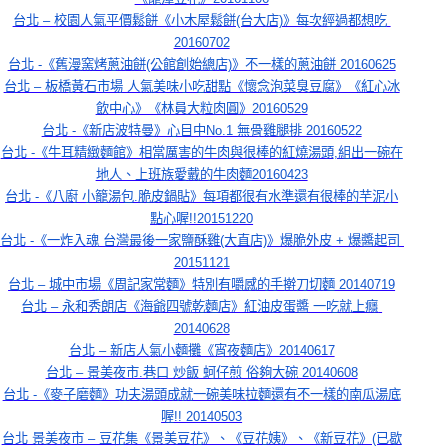
台北 – 校園人氣平價鬆餅《小木屋鬆餅(台大店)》每次經過都想吃 
20160702
台北 -《舊漫窯烤蔥油餅(公館創始總店)》不一樣的蔥油餅 20160625
台北 – 板橋黃石市場 人氣美味小吃甜點《懷念泡菜臭豆腐》《紅心冰
飲中心》《林員大粒肉圓》20160529
台北 -《新店波特曼》心目中No.1 無骨雞腿排 20160522
台北 -《牛耳精緻麵館》相當厲害的牛肉與很棒的紅燒湯頭,組出一碗在
地人、上班族愛戴的牛肉麵20160423
台北 -《八廚 小籠湯包.脆皮鍋貼》每項都很有水準還有很棒的芋泥小
點心喔!!20151220
台北 -《一炸入魂 台灣最後一家鹽酥雞(大直店)》爆脆外皮 + 爆醬起司 
20151121
台北 – 城中市場《周記家常麵》特別有嚼感的手擀刀切麵 20140719
台北 – 永和秀朗店《海爺四號乾麵店》紅油皮蛋醬 一吃就上癮 
20140628
台北 – 新店人氣小麵攤《宵夜麵店》20140617
台北 – 景美夜市.巷口 炒飯 蚵仔煎 俗夠大碗 20140608
台北 -《麥子磨麵》功夫湯頭成就一碗美味拉麵還有不一樣的南瓜湯底
喔!! 20140503
台北 景美夜市 – 豆花集《景美豆花》、《豆花姨》、《新豆花》(已歇