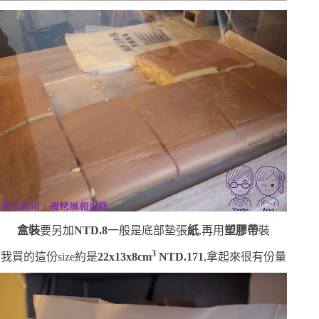
盒裝
要另加
NTD.8
一般是底部墊張
紙
,再用
塑膠帶
裝
3
我買的這份
size
約是
22x13x8cm
NTD.171
,拿起來很有份量