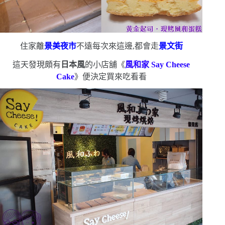
住家離
景美夜市
不遠
每次來這邊,都會走
景文街
這天發現頗有
日本風
的小店舖《
風和家
Say Cheese
Cake
》
便決定買來吃看看