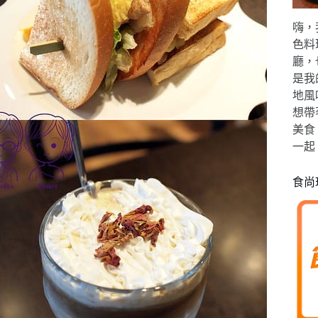
嗨，
色料
廳，
是我
地風
想帶
美食
一起
食尚