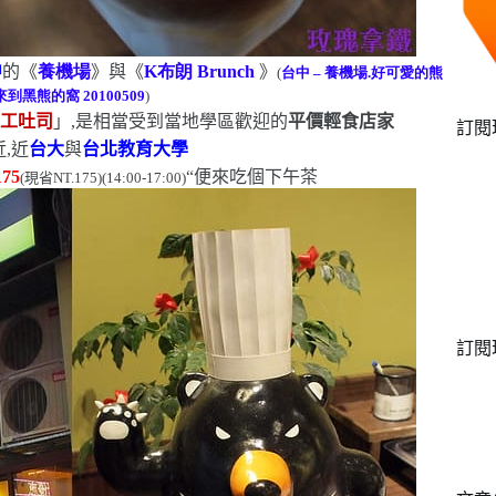
中
的《
養機場
》與《
K
布朗
Brunch
》
(
台中
–
養機場.好可愛的熊
.來到黑熊的窩
20100509
)
手工吐司
」,是相當受到當地學區歡迎的
平價輕食店家
訂閱
,近
台大
與
台北教育大學
175
“
便來吃個下午茶
(
現省
NT.175)(14:00-17:00)
訂閱