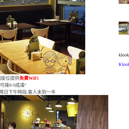
klook
Kloo
個座位
提供
免費
WiFi
,可達
8-9
成滿
“
周日下午時段,客人未到一半