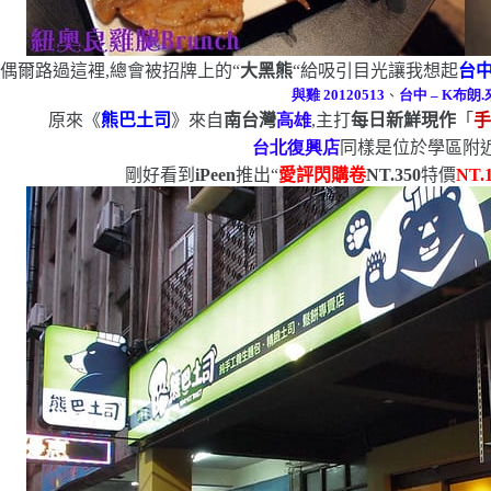
偶爾路過這裡,總會被招牌上的
“
大黑熊
“
給吸引目光
讓我想起
台
與雞
20120513
、
台中
– K
布朗
原來《
熊巴土司
》來自
南台灣
高雄
,主打
每日新鮮現作
「
台北復興店
同樣是位於學區附近
剛好看到
iPeen
推出
“
愛評閃購卷
NT.350
特價
NT.