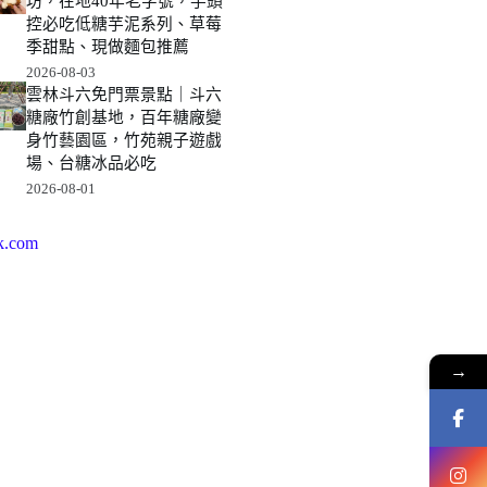
坊，在地40年老字號，芋頭
控必吃低糖芋泥系列、草莓
季甜點、現做麵包推薦
2026-08-03
雲林斗六免門票景點｜斗六
糖廠竹創基地，百年糖廠變
身竹藝園區，竹苑親子遊戲
場、台糖冰品必吃
2026-08-01
k.com
→