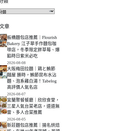
分類
文章
板橋麵包店推薦｜Flourish
Bakery 江子翠手作麵包咖
啡店，冬季限定胖草莓、爆
餡時日紫米必吃
2026-08-08
大阪梅田拉麵｜鶏と鮪節
麺屋 勝時，鮪節昆布水沾
麵、泡系雞白湯！Tabelog
高評價人氣名店
2026-08-07
宜蘭聚餐餐廳｜欣欣食堂，
三星人氣台菜老店，道道無
雷、多人合菜推薦
2026-08-05
新莊麵包店推薦｜揚名烘焙