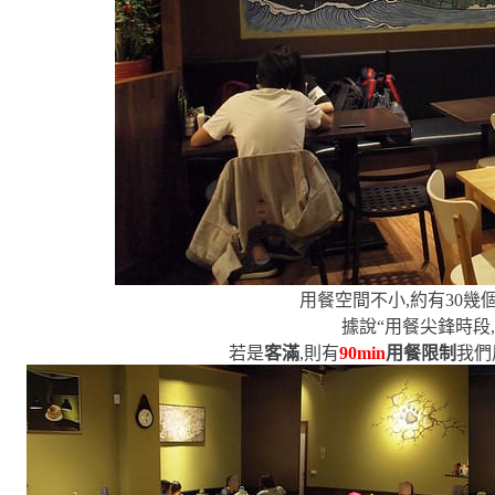
用餐空間不小,約有
30
幾
據說
“
用餐尖鋒時段
若是
客滿
,則有
90min
用餐限制
我們