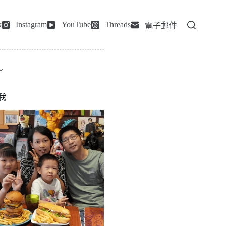
k
Instagram
YouTube
Threads
電子郵件
我