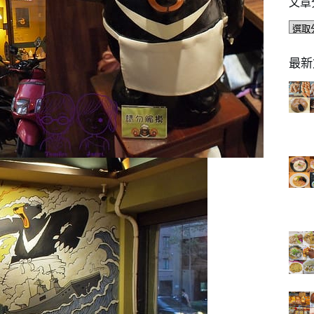
文章
文
章
分
最新
類