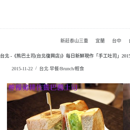
跳
至
主
要
內
容
新莊泰山三重
宜蘭
台中
台北 -《熊巴土司(台北復興店)》每日新鮮現作「手工吐司」20151
2015-11-22
台北 早餐/Brunch/輕食