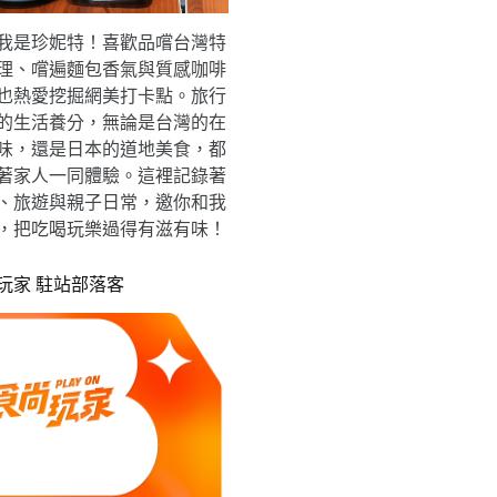
我是珍妮特！喜歡品嚐台灣特
理、嚐遍麵包香氣與質感咖啡
也熱愛挖掘網美打卡點。旅行
的生活養分，無論是台灣的在
味，還是日本的道地美食，都
著家人一同體驗。這裡記錄著
、旅遊與親子日常，邀你和我
，把吃喝玩樂過得有滋有味！
玩家 駐站部落客