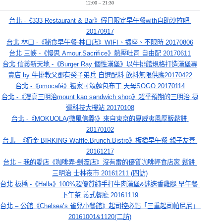
12:00 – 21:30
台北 -《333 Restaurant & Bar》假日限定早午餐with自助沙拉吧 
20170917
台北 林口 -《秘食早午餐-林口店》WIFI、插座、不限時 20170806
台北 三峽 -《慢思 Amour.Sacrifice》熱壓吐司 自由配 20170611
台北 信義新天地 -《Burger Ray 個性漢堡》以牛排館規格打造漢堡專
賣店 by 牛排教父鄧有癸子弟兵 自選配料 飲料無限供應20170422
台北 -《omocafé》獨家可頌麵包布丁 天母SOGO 20170114
台北 -《漫高三明治mount kao sandwich shop》超乎預期的三明治 捷
運科技大樓站 20170108
台北 -《MOKUOLA(微風信義)》來自東京的夏威夷風厚版鬆餅 
20170102
台北 -《栢金 BIRKING-Waffle.Brunch.Bistro》板橋早午餐 親子友善 
20161217
台北 – 我的愛店《咖啡弄-劍潭店》沒有雷的優質咖啡輕食店家 鬆餅 
三明治 士林夜市 20161211 (四訪)
台北 板橋 -《Halla》100%超優質純手打牛肉漢堡&迷迭香雞腿 早午餐 
下午茶 義式餐廳 20161119
台北 – 公館《Chelsea’s 雀兒小餐館》起司控必點「三重起司帕尼尼」 
20161001&1120(二訪)