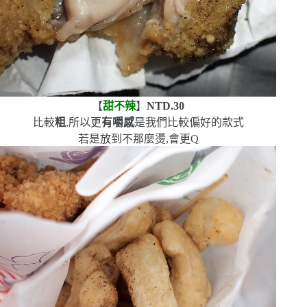
【
甜不辣
】
NTD.30
比較
粗
,所以更
有嚼感
是我們比較偏好的款式
若是放到不那麼燙,會更
Q