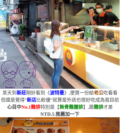
某天到
新莊
剛好看到《
波特曼
》,便買一份給
老公
吃看看
但還是覺得
“
新店
比較優
“
就算是外送也很好吃
成為我目前
心目中
No.1
雞排
特別是【
無骨雞腿排
】,跟
雞排
才差
NTD.5
,
推薦加一下