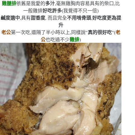
雞腿排
依舊是我愛的
多汁
,毫無雞胸肉容易具有的柴口,比
一般雞排
好吃許多
(
我覺得不只一倍
)
鹹度適中
,具有
甜香度
,
而且完全
不用啃骨頭
,
好吃度更為提
升
老公
第一次吃,還隔了半小時以上,同樣說
“
真的很好吃
“(
老
公
也吃過不少
雞排
)