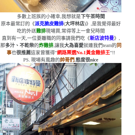
多數上班族的小確幸,我想就是
下午茶時間
原本最常訂的《
派克脆皮雞排
(
大坪林店
)
》,是我覺得最好
吃的外送
雞排
現場買,常得等上一會兒時間
直到有一天,一位要離職的同事請我們吃《
新店波特曼
》,
那
多汁、不乾柴
的
炸雞排
,讓我
大為喜愛
就連我們
team
的
同
事
也
很推薦
這家
曾獲得
“
網路票選
No.1
黃金雞排王
“
!!
PS.
現場有風趣的
帥哥們
,
態度很
nice