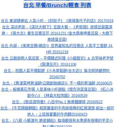
台北 早餐/Brunch/輕食 列表
台北 東湖捷運站 人氣小吃 -《好餃子》《英瑛美代子的店》20170319
台北 深坑老街 -《深坑大樹下》豆腐大餐、《老街頭》炭燒豆腐霜淇
淋、《張大古》養生豆漿豆花 20161231 (金大鼎串烤香豆腐、大樹下
串燒臭豆腐)
台北 內湖 -《來來豆漿(總店)》世界最知名的豆漿店 人氣手工蛋餅 24 
HR 20161218
台北 公館商圈人氣店家 – 平價韓式料理《小飯館兒》& 古早味老字號
《龍潭豆花》20161106
台北 – 校園人氣平價鬆餅《小木屋鬆餅(台大店)》每次經過都想吃 
20160702
台北 -《舊漫窯烤蔥油餅(公館創始總店)》不一樣的蔥油餅 20160625
台北 – 板橋黃石市場 人氣美味小吃甜點《懷念泡菜臭豆腐》《紅心冰
飲中心》《林員大粒肉圓》20160529
台北 -《新店波特曼》心目中No.1 無骨雞腿排 20160522
台北 -《牛耳精緻麵館》相當厲害的牛肉與很棒的紅燒湯頭,組出一碗在
地人、上班族愛戴的牛肉麵20160423
台北 -《八廚 小籠湯包.脆皮鍋貼》每項都很有水準還有很棒的芋泥小
點心喔!!20151220