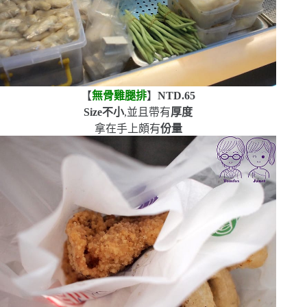
【
無骨雞腿排
】
NTD.65
Size
不小
,並且帶有
厚度
拿在手上頗有
份量