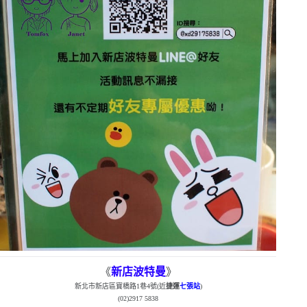
《
新店波特曼
》
新北市新店區寶橋路
1
巷
4
號
(
近
捷運
七張站
)
(02)2917 5838