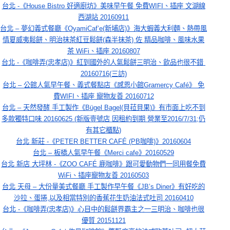
台北 -《House Bistro 好適廚坊》美味早午餐 免費WIFI、插座 文湖線
西湖站 20160911
台北 – 夢幻義式餐廳《OyamiCaf’e(新埔店)》海大蝦義大利麵、熱帶風
情夏威夷鬆餅、明治抹茶紅豆鬆餅(森半抹茶) 佐 精品咖啡、風味水果
茶 WiFi、插座 20160807
台北 -《咖啡弄(忠孝店)》紅到國外的人氣鬆餅三明治、飲品也很不錯 
20160716(三訪)
台北 – 公館人氣早午餐、義式餐點店《感恩小館Gramercy Café》 免
費WIFI、插座 寵物友善 20160712
台北 – 天然發酵 手工製作《Bügel Bagel(貝菈貝果)》有市面上吃不到
多款獨特口味 20160625 (新版壹號店 因租約到期 營業至2016/7/31;仍
有其它櫃點)
台北 新莊 -《PETER BETTER CAFÉ (PB咖啡)》20160604
台北 – 板橋人氣早午餐《Merci cafe》20160529
台北 新店 大坪林 -《ZOO CAFÉ 鹿咖啡》跟可愛動物們一同用餐免費
WiFi、插座寵物友善 20160503
台北 天母 – 大份量美式餐廳 手工製作早午餐《JB’s Diner》有好吃的
沙拉、蛋捲,以及相當特別的香蕉花生奶油法式吐司 20160410
台北 -《咖啡弄(忠孝店)》心目中的鬆餅界霸主之一三明治、咖啡也很
優質 20151121