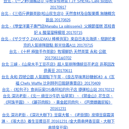
台北 -《一之軒(旗艦店)》中秋享悅禮盒 I JY SHENG Café 烘焙坊 
20170917
台北 -《三佰斤連鎖茶飲(松山民生店)》天然食材及自製果醬.無糖概念
飲品 20170826
台北 -《學堂洋菓子專門店Manabu La pâtisserie》父親節蛋糕 荔枝貴
妃 & 酸溜溜檸檬塔 20170715
台北 -《ザクザク ZAKUZAKU 棒棒泡芙》來自日本北海道、發跡於東
京的人氣排隊甜點 新光信義A11 20170715
台北 -《十杯 極致手作茶飲》牧場鮮奶 天然茶葉 永和 公館 
20170611&0702
台北 三峽 -《山泉水手工豆花店》超人氣排隊傳統豆花老店 非基因改
造黃豆 20170611
台北 永和 四號公園 人氣甜點下午茶 -《良古早味黑砂糖剉冰》&《瓦
福 Chefs Waffle 比利時列日鬆餅專賣店》20170409
台北 -《松包子》食尚玩家OS桑阿松的包子店 捷運松山站 20170212
台北 深坑老街 -《北一 綠豆沙牛奶 仙草茶》、《郭金山》花生店、
《阿珠芋圓》、《麗芬肉粽》、黃金起司肉包、《芭樂嬌雞屁股》
20161231
台北 深坑老街 -《深坑大樹下》豆腐大餐、《老街頭》炭燒豆腐霜淇
淋、《張大古》養生豆漿豆花 20161231 (金大鼎串烤香豆腐、大樹下
串燒臭豆腐)