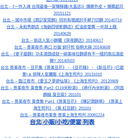
台北 -《一炸入魂 台灣最後一家鹽酥雞(大直店)》爆脆外皮 + 爆醬起司 
20151121
台北 – 城中市場《周記家常麵》特別有嚼感的手擀刀切麵 20140719
台北 – 永和秀朗店《海爺四號乾麵店》紅油皮蛋醬 一吃就上癮 
20140628
台北 – 新店人氣小麵攤《宵夜麵店》20140617
台北 – 景美夜市.巷口 炒飯 蚵仔煎 俗夠大碗 20140608
台北 -《麥子磨麵》功夫湯頭成就一碗美味拉麵還有不一樣的南瓜湯底
喔!! 20140503
台北 景美夜市 – 豆花集《景美豆花》、《豆花姨》、《新豆花》(已歇
業) & 排隊人氣攤販《上海生煎包》20131010
台北 – 臨江夜市.《愛玉之夢遊仙草》《上海生煎包》 20120909
台北 – 景美夜市 美食集 Part2《119米粉湯》《巷仔內米粉湯》《阿昌
麵線.臭豆腐》201101
台北 – 景美夜市 美食集 Part1《景美豆花》《陳記潤餅捲》《景美上
海生煎包》《黃.紅豆餅》201101
台北 – 景美夜市美食.景美上海生煎包 20081224
台北 小販/小吃/便當 列表