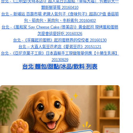
台北 -《三明堂(天母本店)》超人氣日式甜點「草莓大福」,包著好大一
顆新鮮草莓 20160410
台北 – 新埔站 百壽市場 老牌人氣包子《食味包子》超高CP值 香菇筍
包、筍肉包、蔥肉包、冬粉素包 20160402
台北 -《風和家 Say Cheese Cake (景美店)》黃金起司 現烤風和蛋糕
怎麼會這麼好吃 20160326
台北 -《孚羅起司蛋糕》起司蛋糕界的佼佼者 20160130
台北 – 大直人氣豆花老店《愛弟豆花》20151121
台北 -《亞尼克菓子工房》日本直輸手工現做限量供應【十勝生乳捲】
20130929
台北 麵包/甜點/冰品/飲料 列表