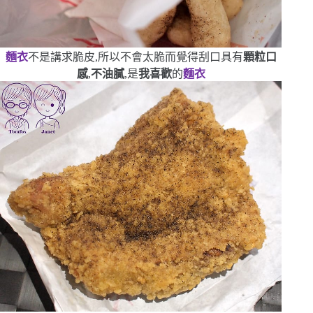
麵衣
不是講求脆皮,所以不會太脆而覺得刮口
具有
顆粒口
感
,
不油膩
,是
我喜歡
的
麵衣