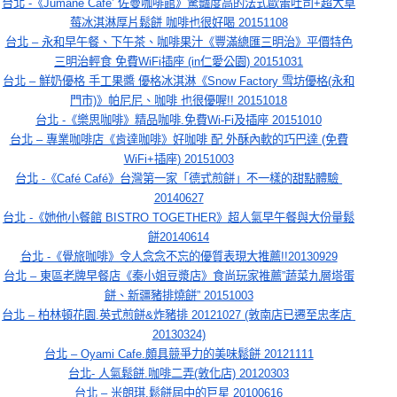
台北 -《Jumane Cafe’ 佐曼咖啡館》驚豔度高的法式歐蕾吐司+超大草
莓冰淇淋厚片鬆餅 咖啡也很好喝 20151108
台北 – 永和早午餐、下午茶、咖啡果汁《豐滿總匯三明治》平價特色
三明治輕食 免費WiFi插座 (in仁愛公園) 20151031
台北 – 鮮奶優格 手工果醬 優格冰淇淋《Snow Factory 雪坊優格(永和
門市)》帕尼尼、咖啡 也很優喔!! 20151018
台北 -《樂思咖啡》精品咖啡.免費Wi-Fi及插座 20151010
台北 – 專業咖啡店《肯達咖啡》好咖啡 配 外酥內軟的巧巴達 (免費
WiFi+插座) 20151003
台北 -《Café Café》台灣第一家「德式煎餅」不一樣的甜點體驗 
20140627
台北 -《她他小餐館 BISTRO TOGETHER》超人氣早午餐與大份量鬆
餅20140614
台北 -《覺旅咖啡》令人念念不忘的優質表現大推薦!!20130929
台北 – 東區老牌早餐店《秦小姐豆漿店》食尚玩家推薦”蔬菜九層塔蛋
餅、新疆豬排燒餅” 20151003
台北 – 柏林頓花園.英式煎餅&炸豬排 20121027 (敦南店已遷至忠孝店 
20130324)
台北 – Oyami Cafe.頗具競爭力的美味鬆餅 20121111
台北- 人氣鬆餅.咖啡二弄(敦化店) 20120303
台北 – 米朗琪.鬆餅屆中的巨星 20100616