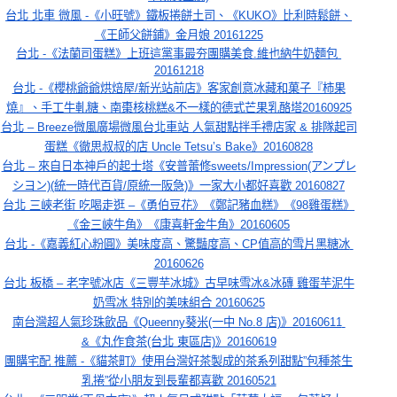
台北 北車 微風 -《小旺號》鐵板捲餅土司、《KUKO》比利時鬆餅、
《王師父餅鋪》金月娘 20161225
台北 -《法蘭司蛋糕》上班這黨事最夯團購美食.維也納牛奶麵包 
20161218
台北 -《櫻桃爺爺烘焙屋/新光站前店》客家創意冰藏和菓子『柿果
燒』、手工牛軋糖、南棗核桃糕&不一樣的德式芒果乳酪塔20160925
台北 – Breeze微風廣場微風台北車站 人氣甜點拌手禮店家 & 排隊起司
蛋糕《徹思叔叔的店 Uncle Tetsu’s Bake》20160828
台北 – 來自日本神戶的起士塔《安普蕾修sweets/Impression(アンプレ
シヨン)(統一時代百貨/原統一阪急)》一家大小都好喜歡 20160827
台北 三峽老街 吃喝走逛 –《勇伯豆花》《鄭記豬血糕》《98雞蛋糕》
《金三峽牛角》《康喜軒金牛角》20160605
台北 -《嘉義紅心粉圓》美味度高、驚豔度高、CP值高的雪片黑糖冰 
20160626
台北 板橋 – 老字號冰店《三豐芋冰城》古早味雪冰&冰磚 雞蛋芋泥牛
奶雪冰 特別的美味組合 20160625
南台灣超人氣珍珠飲品《Queenny葵米(一中 No.8 店)》20160611 
&《丸作食茶(台北 東區店)》20160619
團購宅配 推薦 -《貓茶町》使用台灣好茶製成的茶系列甜點”包種茶生
乳捲”從小朋友到長輩都喜歡 20160521