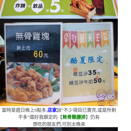
當時是週日晚上
6
點多,
店家
說
“
不少項目已賣完,或是所剩
不多
“
還好我鎖定的【
無骨雞腿排
】仍有
想吃的朋友們,可別太晚來