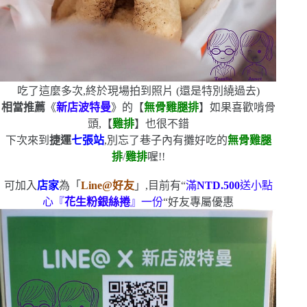
吃了這麼多次,終於現場拍到照片
(
還是特別繞過去
)
相當推薦
《
新店波特曼
》的【
無骨雞腿排
】
如果喜歡啃骨
頭,【
雞排
】也很不錯
下次來到
捷運
七張站
,別忘了巷子內有攤好吃的
無骨雞腿
排
/
雞排
喔!!
可加入
店家
為「
Line@
好友
」,目前有
“
滿
NTD.500
送小點
心『
花生粉銀絲捲
』一份
“
好友專屬優惠