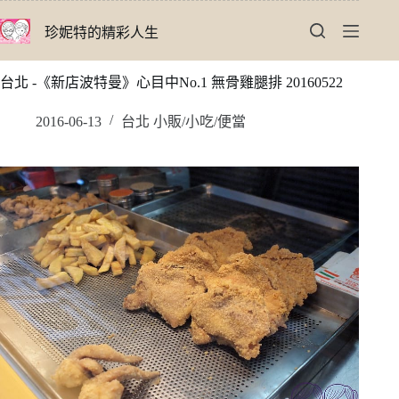
跳
珍妮特的精彩人生
至
主
要
台北 -《新店波特曼》心目中No.1 無骨雞腿排 20160522
內
容
2016-06-13
台北 小販/小吃/便當