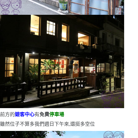
前方的
遊客中心
有
免費
停車場
雖然位子不算多
我們週日下午來,還挺多空位