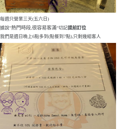
每週只營業三天
(
五六日
)
熱門時段,很容易客滿
據說
“
“
切記
提前訂位
我們是週日晚上
6
點多到
(
點餐到
7
點
)
,只剩幾組客人