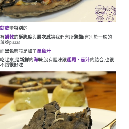
餅皮
蠻
特別
的
有
餅乾
的
酥脆度
與
層次感
讓我們有所
驚豔
(
有別於一般的
薄脆
pizza)
而
黑色
應該是加了
墨魚汁
吃起來,是
新鮮
的
海
味
,沒有腥味
跟
起司、茄汁
的結合,也很
不錯
很好吃