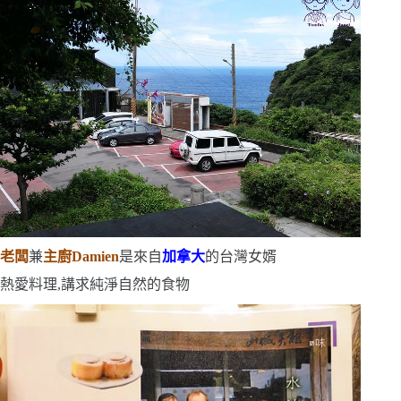
老闆
兼
主廚
Damien
是來自
加拿大
的台灣女婿
熱愛料理,講求純淨自然的食物