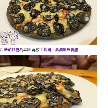
以
蕃茄紅醬
為基底,再放上
起司、澎湖墨魚香腸