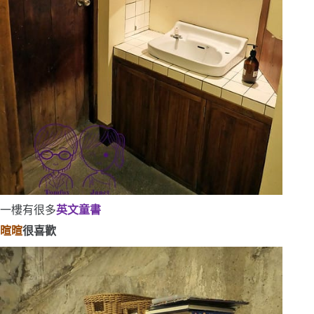
一樓有很多
英文童書
暄暄
很喜歡