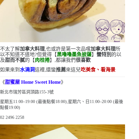
不太了解
加拿大料理
,也或許是第一次品嚐
加拿大料理
所
以不知道不道地?但覺得【
黑嚕嚕墨魚披薩
】
蠻特別
的
以
及
甜而不膩
的【
肉桂捲
】,都讓我們
很喜歡
如果來到
水湳洞
這裡,還蠻
推薦
來這兒
吃美食、看海景
《
甜蜜屋
Home Sweet Home
》
新北市瑞芳區洞頂路
155-3
號
星期五
11:00
–
19:00 (
最後點餐
18:00)
;星期六、日
11:00
–
20:00 (
最後
點餐
19:00)
02 2496 2258