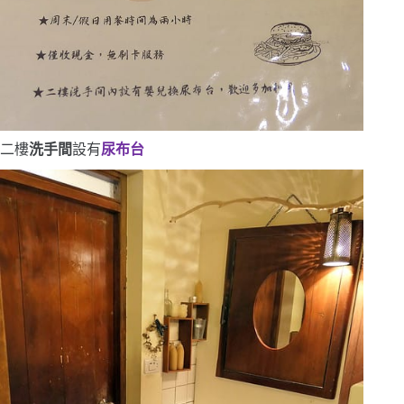
二樓
洗手間
設有
尿布台