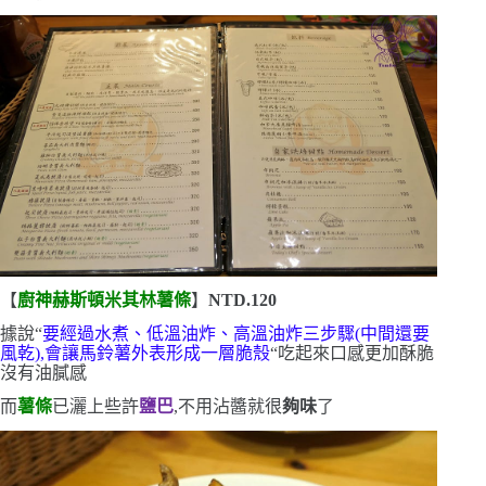
【
廚神赫斯頓米其林薯條
】
NTD.120
據說
“
要經過水煮、低溫油炸、高溫油炸三步驟
(
中間還要
風乾
)
,
會讓馬鈴薯
外表形成一層脆殼
“
吃起來口感更加酥脆
沒有油膩感
而
薯條
已灑上些許
鹽巴
,不用沾醬就很
夠味
了