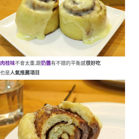
肉桂味
不會太重,跟
奶醬
有不錯的平衡感
很好吃
也是
人氣推薦項目