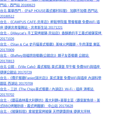
門站、西門站 20180623
台北 萬華西門 -《P&P HOUSE義式鄉村料理》 加麵不加價 西門站 
20180512
台北 -《CAMPUS CAFE-忠孝店》輕鬆學院風 聚餐餐廳 免費WiFi 插
座 捷運忠孝復興站、忠孝新生站 20171221
台北 -《Alleycat’s 手工窯烤披薩-京站店》香酥脆的手工義式披薩窯烤 
20171026
台北 -《Stan & Cat 史丹貓美式餐廳》美味火烤雞腿、牛肉漢堡 東區 
20170909
台北 -《Baffery焙福烘焙餐廳(公館店)》親子友善餐廳 公館站 
20170813
台北 公館 -《Ville Cafe》義式餐點 美式漢堡 早午餐 免費WiFi與插座 
捷運公館站 20170729
台北 -《費尼餐廳Fanier(瑞光店)》美式漢堡 免費WiFi與插座 內湖科學
園區 西湖站 20170709
台北 – 三訪《The Chips美式餐廳 / 內湖店》Wi-Fi、插座 港墘站 
20170702
台北 -《蘑菇森林義大利麵坊》義大利麵+豪華主菜〈霸氣魷魚排、美
式BBQ烤豬肋排、義式烤雞腿〉 中山站 20170628
台北 -《披薩斜塔》拿坡里窯烤披薩 天然健康原味 捷運大坪林 