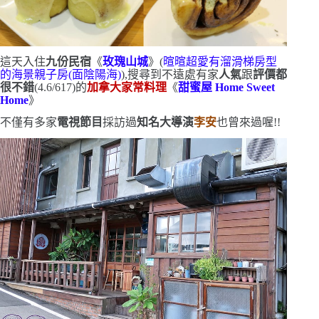
這天入住
九份民宿
《
玫瑰山城
》
(
暄暄超愛有溜滑梯房型
的海景親子房
(
面陰陽海
)
)
,搜尋到不遠處有家
人氣
跟
評價都
很不錯
(4.6/617)
的
加拿大家常料理
《
甜蜜屋
Home Sweet
Home
》
不僅有多家
電視節目
採訪過
知名大導演
李安
也曾來過喔!!