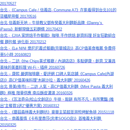
20170527
台北 -《Campus Cafe / 信義店- Commune A7》在能看得到台北101的
貨櫃屋用餐 20170516
台北 信義新天地 – 牛排教父鄧有癸義大利麵新品牌《Danny’s 
iPasta》新鮮現做五彩麵條 20170422
台北 -《JIIA 家烘焙手作餐館》咖啡.手作烘焙.創意料理 好友狂歡組合
餐 麵包餐 迪化街 20170212
台北 -《Le NINI 樂尼尼義式餐廳(京華城店)》高CP值美食推薦 免費停
車5小時 20160823
台北 – 二訪《the Chips美式餐廳 / 內湖店店》多點健康、創意,又兼具
美味的美墨料理 Wi-Fi、插座 20160726
台北 – 康熙 嚴選咖啡廳、愛評網 口碑人氣店鋪《Campus Cafe(內湖
店)》高CP值美味料理”木碗沙拉、義大利麵” 20160426
台北 景美(夜市) – 二訪 人氣、高CP值義大利麵《Mint Pasta 義大利
麵》極推 限量供應 南瓜酥皮濃湯 20160326
台北 -《瓦法奇朵(松山文創店)》牛排、鬆餅 有所不凡、有所驚豔 (推
出”主餐買1送2″優惠方案) 20160312
台北 -《蘑菇森林義大利麵坊》豪華主菜超澎湃煎烤魷魚排 20151118
台北 – 南義風情《卡布里喬莎(忠孝SOGO店)》首推義大利麵 
20150325