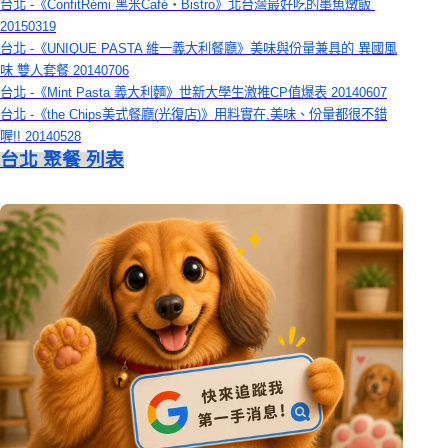
台北 -《ConfitRémi 黑米Café‧Bistro》北台灣最好吃的墨魚燉飯 
20150319
台北 -《UNIQUE PASTA 維一義大利餐廳》美味與份量兼具的 異國風
味 雙人套餐 20140706
台北 -《Mint Pasta 義大利麵》世新大學生激推CP值爆表 20140607
台北 -《the Chips美式餐廳(光復店)》用料實在,美味、份量都很不錯
喔!! 20140528
台北 聚餐 列表