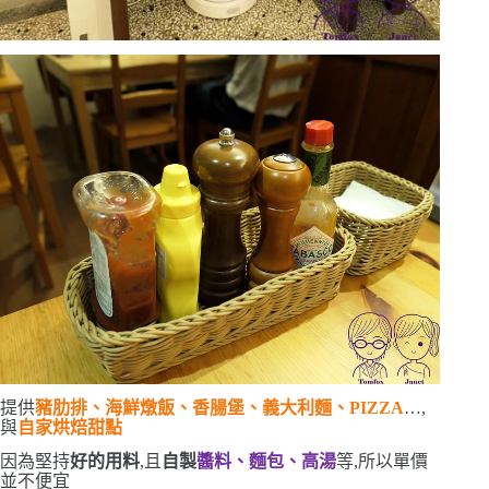
提供
豬肋排、海鮮燉飯、香腸堡、義大利麵、
PIZZA
…,
與
自家烘焙甜點
因為堅持
好的用料
,且
自製
醬料、麵包、高湯
等,所以單價
並不便宜