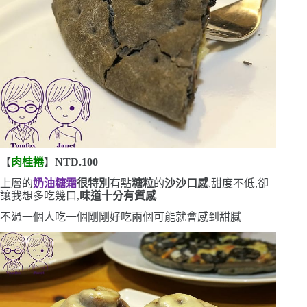
【
肉桂捲
】
NTD.100
上層的
奶油糖霜
很特別
有點
糖粒
的
沙沙口感
,甜度不低,卻
讓我想多吃幾口,
味道十分有質感
不過一個人吃一個剛剛好
吃兩個可能就會感到甜膩