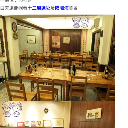
白天還能觀看
十三層遺址
及
陰陽海
美景