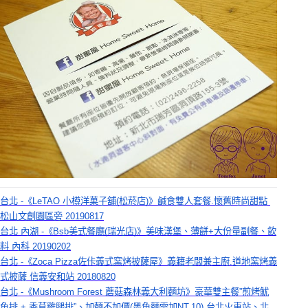
台北 -《LeTAO 小樽洋菓子舖(松菸店)》鹹食雙人套餐.懷舊時尚甜點 
松山文創園區旁 20190817
台北 內湖 -《Bsb美式餐廳(瑞光店)》美味漢堡、薄餅+大份量副餐、飲
料 內科 20190202
台北 -《Zoca Pizza佐佧義式窯烤披薩屋》義籍老闆兼主廚.道地窯烤義
式披薩 信義安和站 20180820
台北 -《Mushroom Forest 蘑菇森林義大利麵坊》豪華雙主餐”煎烤魷
魚排 + 香草雞腿排”、加麵不加價(墨魚麵需加NT.10) 台北火車站、北