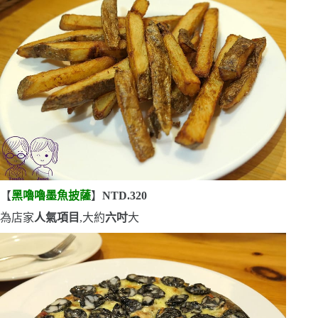
【
黑嚕嚕墨魚披薩
】
NTD.320
為店家
人氣項目
,大約
六吋
大