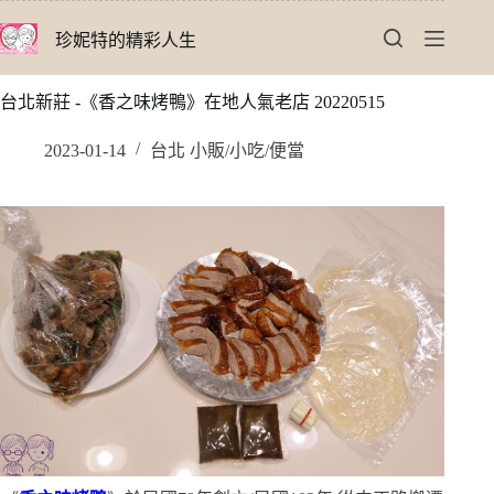
跳
珍妮特的精彩人生
至
主
要
台北新莊 -《香之味烤鴨》在地人氣老店 20220515
內
容
2023-01-14
台北 小販/小吃/便當