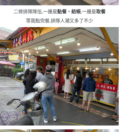
二條排隊隊伍,一邊是
點餐、結帳
,一邊是
取餐
等我點完餐,排隊人潮又多了不少