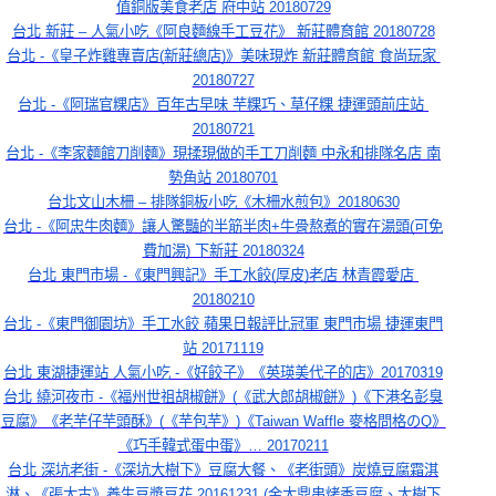
值銅版美食老店 府中站 20180729
台北 新莊 – 人氣小吃《阿良麵線手工豆花》 新莊體育館 20180728
台北 -《皇子炸雞專賣店(新莊總店)》美味現炸 新莊體育館 食尚玩家 
20180727
台北 -《阿瑞官粿店》百年古早味 芋粿巧、草仔粿 捷運頭前庄站 
20180721
台北 -《李家麵館刀削麵》現揉現做的手工刀削麵 中永和排隊名店 南
勢角站 20180701
台北文山木柵 – 排隊銅板小吃《木柵水煎包》20180630
台北 -《阿忠牛肉麵》讓人驚豔的半筋半肉+牛骨熬煮的實在湯頭(可免
費加湯) 下新莊 20180324
台北 東門市場 -《東門興記》手工水餃(厚皮)老店 林青霞愛店 
20180210
台北 -《東門御園坊》手工水餃 蘋果日報評比冠軍 東門市場 捷運東門
站 20171119
台北 東湖捷運站 人氣小吃 -《好餃子》《英瑛美代子的店》20170319
台北 繞河夜市 -《福州世祖胡椒餅》(《武大郎胡椒餅》)《下港名彭臭
豆腐》《老芋仔芋頭酥》(《芋包芋》)《Taiwan Waffle 麥格問格のQ》
《巧手韓式蛋中蛋》… 20170211
台北 深坑老街 -《深坑大樹下》豆腐大餐、《老街頭》炭燒豆腐霜淇
淋、《張大古》養生豆漿豆花 20161231 (金大鼎串烤香豆腐、大樹下