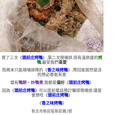
買了三次《
頭前庄烤鴨
》,第二次現場排,保有溫熱度的
烤
鴨
,最受我們
喜愛
而周末只能現場排隊的《
香之味烤鴨
》,帶回家居然是涼
的
想必香氣有差
還有
鴨餅、炒鴨骨
,我都是
偏好
《
頭前庄烤鴨
》
因為《
頭前庄烤鴨
》可以提前電話預訂
懶得現場排,還是
會想吃《
頭前庄烤鴨
》
《
香之味烤鴨
》
新北市新莊區新莊路
2
號