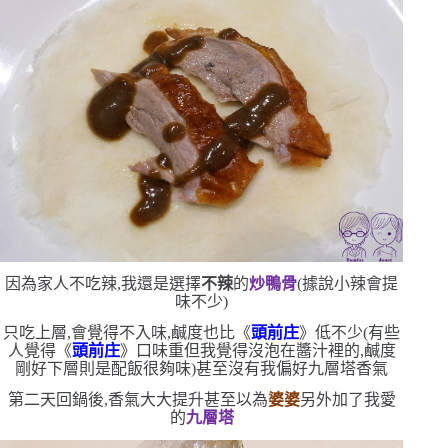
因為家人不吃辣,我還是選擇
不辣
的
炒鴨骨
(
據說小辣會提
味不少
)
只吃上層,會覺得不入味,鹹度也比《
頭前庄
》低不少
(
有些
人覺得《
頭前庄
》口味重
但我覺得沒泡在醬汁裡的,鹹度
剛好
下層則是配飯很夠味
)
甚至沒有我偏好九層塔香氣
第二天回鍋後,香氣大大提升
甚至以為
婆婆
另外加了我愛
的
九層塔