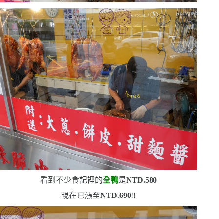
看到不少食記裡的
全鴨
是
NTD.580
現在已漲至
NTD.690
!!