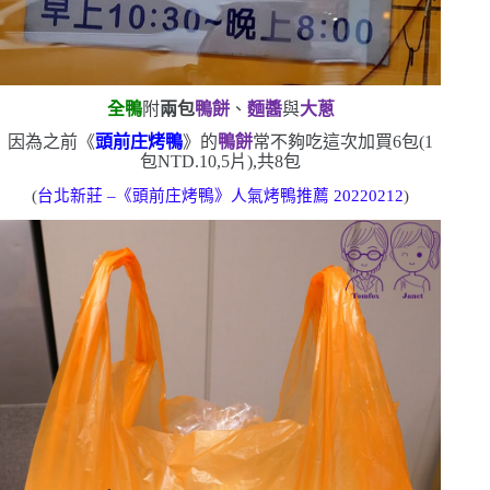
全鴨
附
兩包
鴨餅
、
麵醬
與
大蔥
因為之前《
頭前庄烤鴨
》的
鴨餅
常不夠吃
這次加買
6
包
(1
包
NTD.10
,
5
片
)
,共
8
包
(
台北新莊
–
《頭前庄烤鴨》人氣烤鴨推薦
20220212
)