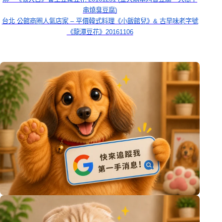
串燒臭豆腐)
台北 公館商圈人氣店家 – 平價韓式料理《小飯館兒》& 古早味老字號
《龍潭豆花》20161106