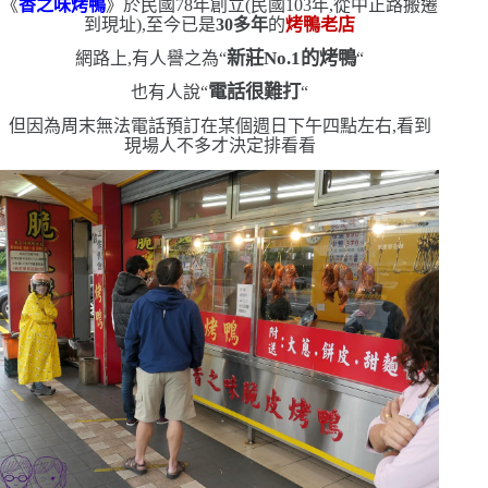
《
香之味烤鴨
》於民國
78
年創立
(
民國
103
年,從中正路搬遷
到現址
)
,至今已是
30
多年
的
烤鴨老店
新莊
No.1
的烤鴨
網路上,有人譽之為
“
“
電話很難打
也有人說
“
“
但因為周末無法電話預訂
在某個週日下午四點左右,看到
現場人不多
才決定排看看