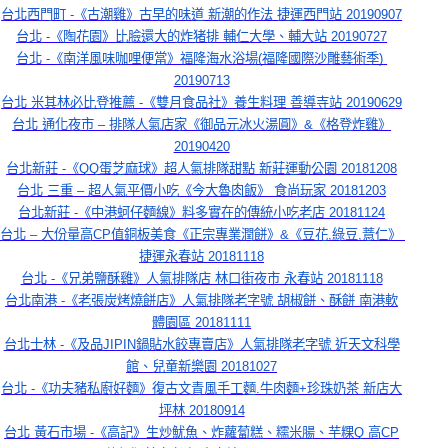
台北西門町 -《古潮雞》古早的味道 新潮的作法 捷運西門站 20190907
台北 -《陶花園》比臉還大的炸猪排 輔仁大學、輔大站 20190727
台北 -《南洋風味咖哩便當》福隆海水浴場(福隆國際沙雕藝術季) 
20190713
台北 米其林必比登推薦 -《雙月食品社》養生料理 善導寺站 20190629
台北 通化夜市 – 排隊人氣店家《御品元冰火湯圓》&《格登炸雞》
20190420
台北新莊 -《QQ蛋芝麻球》超人氣排隊甜點 新莊運動公園 20181208
台北 三重 – 超人氣平價小吃《今大魯肉飯》 食尚玩家 20181203
台北新莊 -《中港蚵仔麵線》料多實在的傳統小吃老店 20181124
台北 – 大份量高CP值銅板美食《正宗專業潤餅》&《豆花,綠豆,薏仁》 
捷運永春站 20181118
台北 -《兄弟鹽酥雞》人氣排隊店 林口街夜市 永春站 20181118
台北南港 -《老張炭烤燒餅店》人氣排隊老字號 胡椒餅、酥餅 南港軟
體園區 20181111
台北士林 -《及品JIPIN鍋貼水餃專賣店》人氣排隊老字號 近天文科學
館、兒童新樂園 20181027
台北 -《功夫豬私廚好麵》復古文青風手工麵.牛肉麵+珍珠奶茶 新店大
坪林 20180914
台北 黃石市場 -《高記》生炒魷魚、炸蘿蔔糕、糯米腸、芋粿Q 高CP