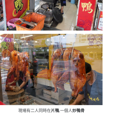
現場有二人同時在
片鴨
,一個人
炒鴨骨