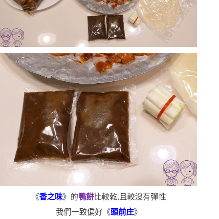
《
香之味
》的
鴨餅
比較乾,且較沒有彈性
我們一致偏好《
頭前庄
》