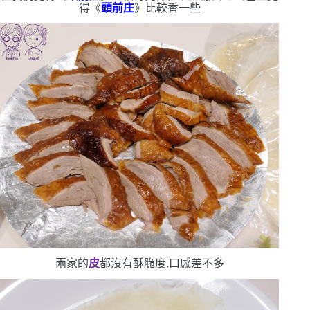
得《
頭前庄
》比較香一些
兩家的
皮
都沒有酥脆度,口感差不多