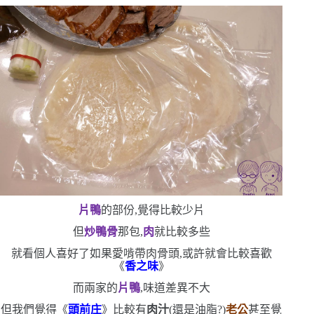
片鴨
的部份,覺得比較少片
但
炒鴨骨
那包,
肉
就比較多些
就看個人喜好了
如果愛啃帶肉骨頭,或許就會比較喜歡
《
香之味
》
而兩家的
片鴨
,味道差異不大
但我們覺得《
頭前庄
》比較有
肉汁
(
還是油脂?
)
老公
甚至覺