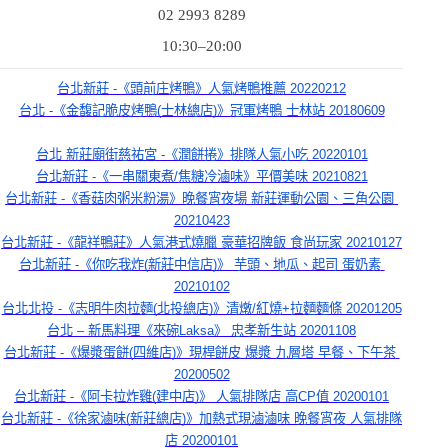
02 2993 8289
10:30–20:00
台北新莊 -《頭前庄烤鴨》人氣烤鴨推薦 20220212
台北 -《金馥記脆皮烤鴨(士林總店)》冠軍烤鴨 士林站 20180609
台北 新莊廟街慈祐宮 -《潤餅捲》排隊人氣小吃 20220101
台北新莊 -《一串關東煮/焦糖冷滷味》平價美味 20210821
台北新莊 -《香菇肉粥米粉湯》晚餐宵夜場 新莊運動公園、三角公園 
20210423
台北新莊 -《龍祥鴨莊》人氣港式燒臘 豪華招牌飯 食尚玩家 20210127
台北新莊 -《你吃我炸(新莊中信店)》 芋頭、地瓜、起司 蛋奶素 
20210102
台北北投 -《志明牛肉拉麵(北投總店)》清燉/紅燒+拉麵麵條 20201205
台北 – 新馬料理《來碗Laksa》 忠孝新生站 20201108
台北新莊 -《爆漿蛋餅(四維店)》現桿餅皮 爆漿 九層塔 早餐、下午茶 
20200502
台北新莊 -《阿卡拉炸雞(建中店)》 人氣排隊店 高CP值 20200101
台北新莊 -《徐家滷味(新莊總店)》加熱式現滷滷味 晚餐宵夜 人氣排隊
店 20200101