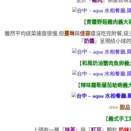
至於『
雞肉
』倒是表現
【
青醬野菇雞肉義大
雖然平均送菜速度很慢,但
蔓琳
與
佳容
還沒吃完附餐,這
『
奶醬
』呈現結小球的
【
和風奶油蟹肉魚卵義
【
辣味蘿勒蕃茄蛤蜊義
===
甜品
【
義式手工
上頭有一層『
抹茶
』與『
紅豆
』顆粒,
奶味