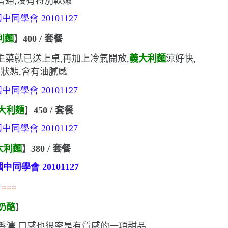
普通,沒有特別軟嫩
利麵
】
400 /
套餐
主菜就已送上桌,再加上冷氣開放,
義大利麵
涼好快,
狀態,會有油膩感
大利麵
】
450 /
套餐
大利麵
】
380 /
套餐
===
奶酪
】
香濃,口感也很密
是有質感的一項甜品