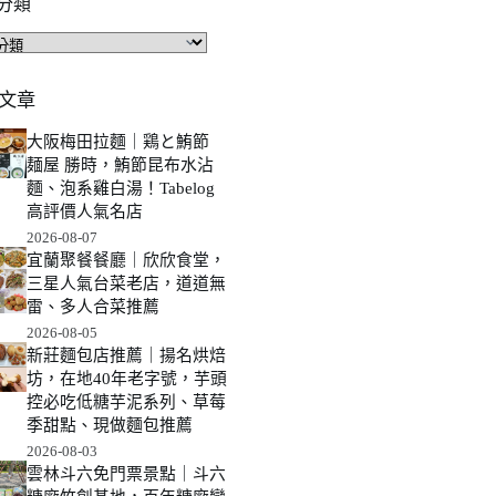
分類
文章
大阪梅田拉麵｜鶏と鮪節
麺屋 勝時，鮪節昆布水沾
麵、泡系雞白湯！Tabelog
高評價人氣名店
2026-08-07
宜蘭聚餐餐廳｜欣欣食堂，
三星人氣台菜老店，道道無
雷、多人合菜推薦
2026-08-05
新莊麵包店推薦｜揚名烘焙
坊，在地40年老字號，芋頭
控必吃低糖芋泥系列、草莓
季甜點、現做麵包推薦
2026-08-03
雲林斗六免門票景點｜斗六