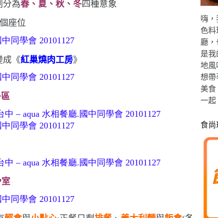
劃分為
春、夏、秋、冬
四種意象
嗨，
個座位
色料
廳，
是我
變成《
紅巢燒肉工房
》
地風
想帶
美食
r
區
一起
食尚
P
室