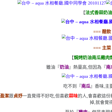
【
法式香蒜奶
===
醋飲
===
主菜
【
焗烤奶油南瓜雞肉
雖油『
奶油
』熱量高,但因為『
南
吃不到『
南瓜
』香味,主
盈潔
跟
貞妤
一直覺得不好吃,但喜歡
蒜味
的人,會喜歡這份
掉,就會覺