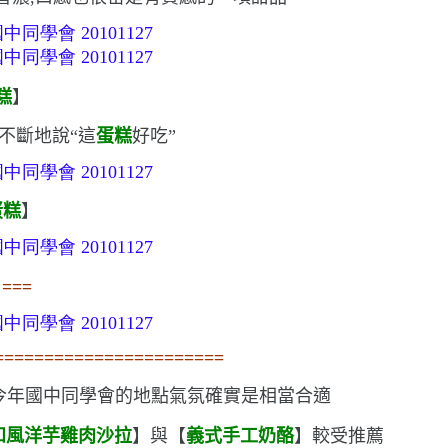
糕
】
,不斷地說
“
這
蛋糕
好吃
”
蛋糕
】
===
=======================
今年國中同學會的地點
氣氛確實是相當合適
和風洋芋雞肉沙拉
】與【
義式手工奶酪
】較受推薦