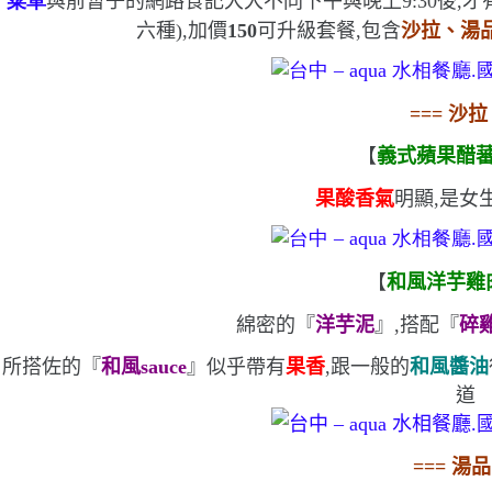
菜單
與前暫子的網路食記大大不同
下午與晚上
9:30
後,才
六種
)
,加價
150
可
升級套餐,包含
沙拉、湯
===
沙拉
【
義式蘋果醋
果酸香氣
明顯,是女
【
和風洋芋雞
綿密的『
洋芋泥
』,搭配『
碎
所搭佐的『
和風
sauce
』似乎帶有
果香
,跟一般的
和風醬油
道
===
湯品