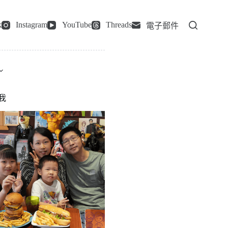
k
Instagram
YouTube
Threads
電子郵件
我