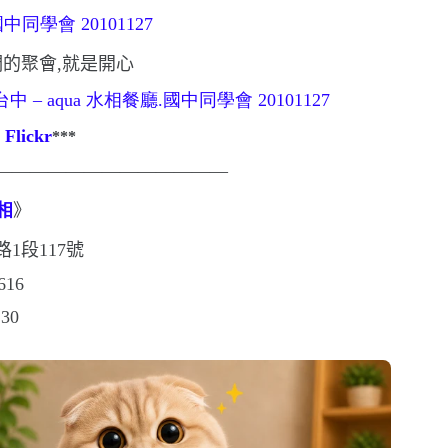
們的聚會,就是開心
 Flickr
***
—————————————
相
》
路
1
段
117
號
616
:30