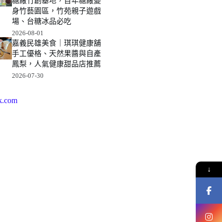
糖廠竹創基地，百年糖廠變
身竹藝園區，竹苑親子遊戲
場、台糖冰品必吃
2026-08-01
嘉義民雄美食｜琪琪健康舖
手工優格、天然果醬與自產
鳳梨，人氣健康甜品店推薦
2026-07-30
k.com
↓