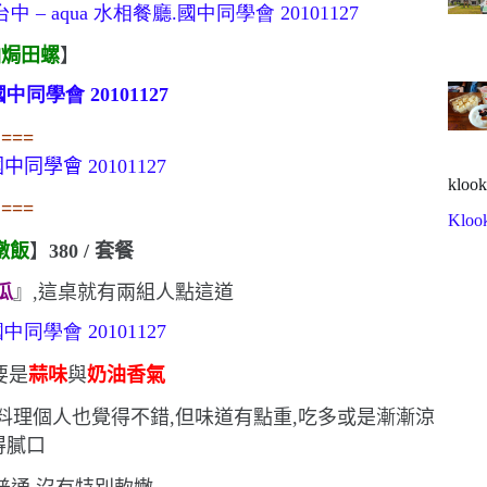
油焗田螺
】
===
klook
===
Kloo
燉飯
】
380 /
套餐
瓜
』,這桌就有兩組人點這道
要是
蒜味
與
奶油香氣
料理
個人也覺得不錯,但味道有點重,吃多或是漸漸涼
得膩口