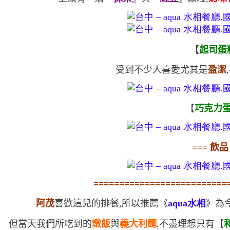
【
起司蛋
受到不少人喜愛
尤其是
盈潔
【
巧克力
===
飲品
==========================
阿茂
喜歡這兒的排餐,所以推薦《
aqua
水相
》為
但當天我們所吃到的
燉飯
與
義大利麵
,不盡理想
只有【