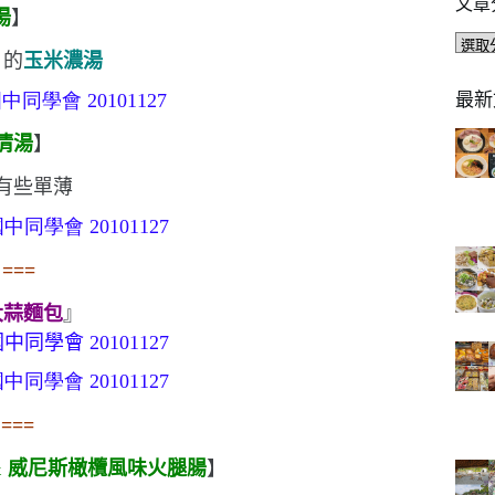
文章
湯
】
文
』的
玉米濃湯
章
分
最新
類
清湯
】
有些單薄
===
大蒜麵包
』
===
&
威尼斯橄欖風味火腿腸
】