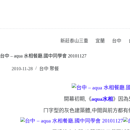
跳
至
主
要
內
容
新莊泰山三重
宜蘭
台中
台中 – aqua 水相餐廳.國中同學會 20101127
2010-11-28
台中 聚餐
開幕初期,《
aqua
水相
》因為
ㄇ字型的灰色建築體,中間與前方都有