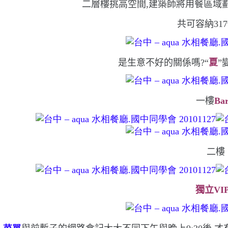
二層樓挑高空間,建築師將用餐區域
共可容納
317
是生意不好的關係嗎?
“
夏
”
一樓
Ba
二樓
獨立
VI