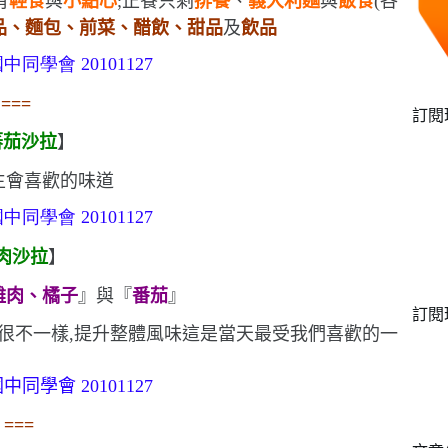
有
輕食
與
小點心
;正餐只剩
排餐
、
義大利麵
與
飯食
(
各
品、麵包、前菜、醋飲、甜品
及
飲品
===
訂閱
蕃茄沙拉
】
生會喜歡的味道
肉沙拉
】
雞肉、橘子
』與『
番茄
』
訂閱
很不一樣,提升整體風味
這是當天最受我們喜歡的一
===