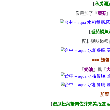
【
私房濃
像是加了『
蘑菇
【
番茄鯛魚
配料與味道都
===
麵包
『
奶油
』與『
===
前菜
【
蜜瓜松葉蟹肉佐芥末美乃滋