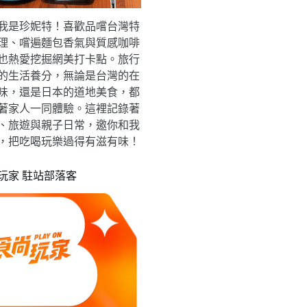
我是珍妮特！喜歡品嚐台灣特
理、嚐遍麵包香氣與質感咖啡
也熱愛挖掘網美打卡點。旅行
的生活養分，無論是台灣的在
味，還是日本的道地美食，都
著家人一同體驗。這裡記錄著
、旅遊與親子日常，邀你和我
，把吃喝玩樂過得有滋有味！
玩家 駐站部落客