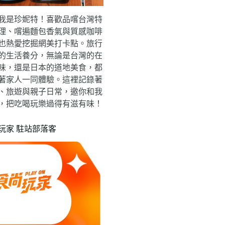
我是珍妮特！喜歡品嚐台灣特
理、嚐遍麵包香氣與質感咖啡
也熱愛挖掘網美打卡點。旅行
的生活養分，無論是台灣的在
味，還是日本的道地美食，都
著家人一同體驗。這裡記錄著
、旅遊與親子日常，邀你和我
，把吃喝玩樂過得有滋有味！
玩家 駐站部落客