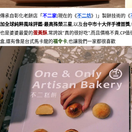
傳承自彰化老餅店「
不二家
(現在的《
不二坊
》)」製餅技術的《
加全球純粹風味評鑑-最高殊榮三星
,以及
台中市十大伴手禮首獎
也是婆婆最愛的
蛋黃酥
,常誇說”真的很好吃”,而且價格不貴,CP
盒,還有像是台式馬卡龍的
福令卡
,也讓我們一家都很喜歡