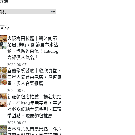
分類
文章
大阪梅田拉麵｜鶏と鮪節
麺屋 勝時，鮪節昆布水沾
麵、泡系雞白湯！Tabelog
高評價人氣名店
2026-08-07
宜蘭聚餐餐廳｜欣欣食堂，
三星人氣台菜老店，道道無
雷、多人合菜推薦
2026-08-05
新莊麵包店推薦｜揚名烘焙
坊，在地40年老字號，芋頭
控必吃低糖芋泥系列、草莓
季甜點、現做麵包推薦
2026-08-03
雲林斗六免門票景點｜斗六