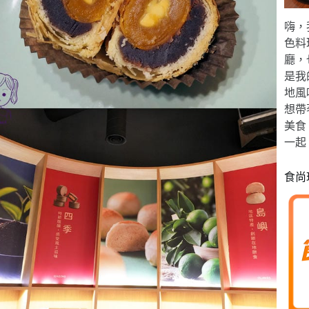
嗨，
色料
廳，
是我
地風
想帶
美食
一起
食尚