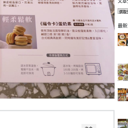
文章
文
章
分
最新
類