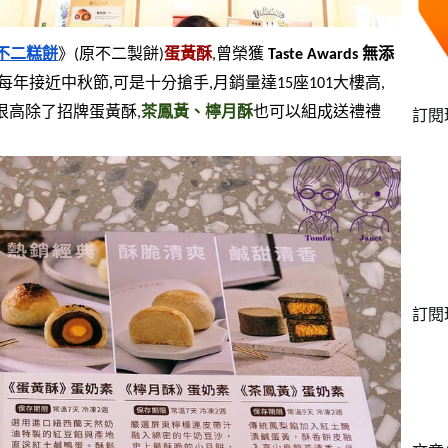
不二糕餅
》(原不二製餅)
蛋黃酥
,曾榮獲 
Taste Awards 無添
,每年接近中秋節,可是十分搶手,月銷量達15座101大樓高,
值很高除了招牌蛋黃酥,
茶鳳黃、檸月酥
也可以組成送禮禮
訂閱
訂閱