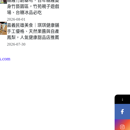
糖廠竹創基地，百年糖廠變
身竹藝園區，竹苑親子遊戲
場、台糖冰品必吃
2026-08-01
嘉義民雄美食｜琪琪健康舖
手工優格、天然果醬與自產
鳳梨，人氣健康甜品店推薦
2026-07-30
k.com
↓