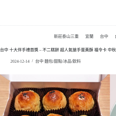
跳
至
主
要
內
容
新莊泰山三重
宜蘭
台中
台中 十大伴手禮首獎 – 不二糕餅 超人氣搶手蛋黃酥 福令卡 中
2024-12-14
台中 麵包/甜點/冰品/飲料