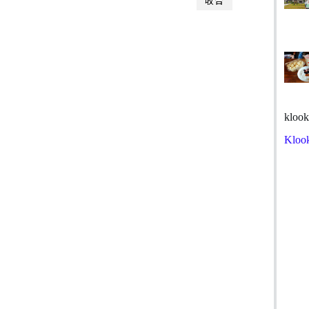
收合
klook
Kloo