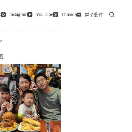
k
Instagram
YouTube
Threads
電子郵件
我