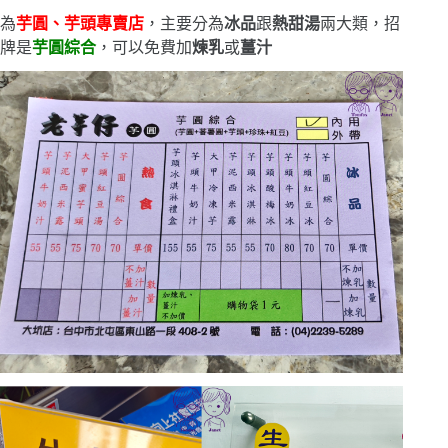
為
芋圓、芋頭專賣店
，主要分為
冰品
跟
熱甜湯
兩大類，招
牌是
芋圓綜合
，可以免費加
煉乳
或
薑汁