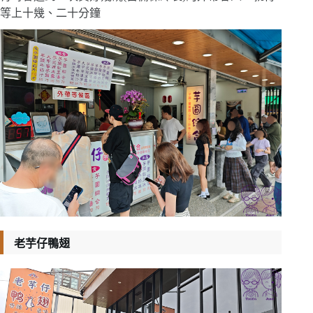
等上十幾、二十分鐘
老芋仔鴨翅