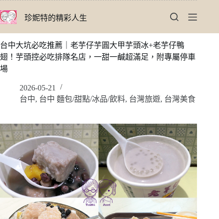
跳
珍妮特的精彩人生
至
主
要
台中大坑必吃推薦｜老芋仔芋圓大甲芋頭冰+老芋仔鴨
內
翅！芋頭控必吃排隊名店，一甜一鹹超滿足，附專屬停車
容
場
2026-05-21
台中
,
台中 麵包/甜點/冰品/飲料
,
台灣旅遊
,
台灣美食