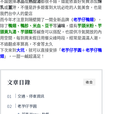
不論選擇
冰品
或
熱甜湯
都很不錯，還能依喜好免費添加
煉
乳
或
薑汁
，不僅是許多遊客到大坑必吃的人氣美食，也是
我們台中人的愛店
而今年才注意到隔壁開了一間全新品牌《
老芋仔鴨翅
》，
除了
鴨翅、鴨胗、米血、豆干
等
滷味
，還有
芋頭米粉、芋
頭貢丸湯、芋頭糕
等鹹食可以搭配，也提供冷氣開放的內
用空間，每到周末假日用餐尖峰時段，經常是滿滿人潮，
不過翻桌率算高，不會等太久
下次來到
大坑
，就可以直接安排「
老芋仔芋圓
＋
老芋仔鴨
翅
」，一甜一鹹超滿足！
文章目錄
收合
交通、停車資訊
老芋仔芋圓
菜單 Menu、點餐