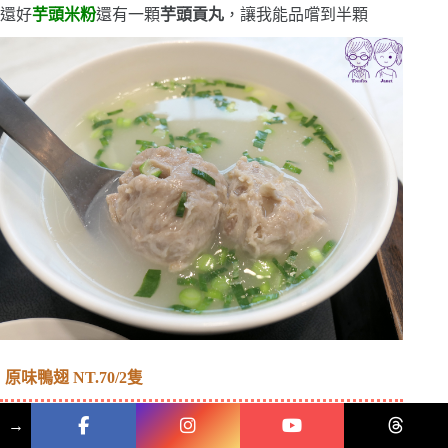
還好
芋頭米粉
還有一顆
芋頭貢丸
，讓我能品嚐到半顆
原味鴨翅 NT.70/2隻
→
有入味，也讓愛吃雞翅的弟弟，獨自啃完一根