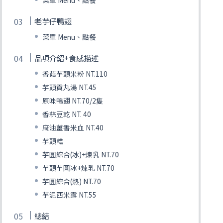
老芋仔鴨翅
菜單 Menu、點餐
品項介紹+食感描述
香菇芋頭米粉 NT.110
芋頭貢丸湯 NT.45
原味鴨翅 NT.70/2隻
香蒜豆乾 NT. 40
麻油薑香米血 NT.40
芋頭糕
芋圓綜合(冰)+煉乳 NT.70
芋頭芋圓冰+煉乳 NT.70
芋圓綜合(熱) NT.70
芋泥西米露 NT.55
總結