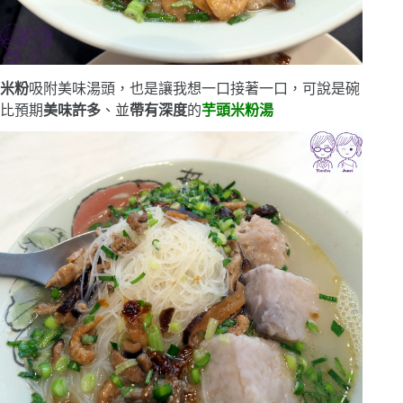
米粉
吸附美味湯頭，也是讓我想一口接著一口，可說是碗
比預期
美味許多
、並
帶有深度
的
芋頭米粉湯