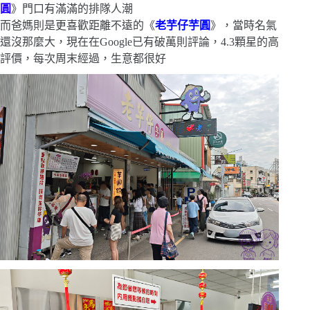
圓
》門口有滿滿的排隊人潮
而爸媽則是更喜歡距離不遠的《
老芋仔芋圓
》，當時名氣
還沒那麼大，現在在Google已有破萬則評論，4.3顆星的高
評價，每次周末經過，生意都很好