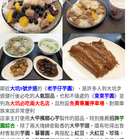
鄰近
大坑9號步道
的《
老芋仔芋圓
》，是許多人到大坑步
道健行後必吃的
人氣甜品
，也和不遠處的《
東東芋圓
》並
列為
大坑必吃兩大名店
，且附設
免費專屬停車場
，對開車
族來說非常便利
店家主打使用
大甲檳榔心芋
製作的甜品，特別推薦
招牌
芋
圓綜合
，除了兩大塊綿密鬆香的
大甲芋頭
，還有吃得出食
材香氣的
芋圓、蕃薯圓
，再搭配上
紅豆、大紅豆、珍珠
，