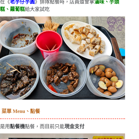
在《
老芋仔芋圓
》排隊點餐時，店員還會拿
滷味、芋頭
糕、蘿蔔糕
給大家試吃
菜單 Menu、點餐
是用
點餐機
點餐，而目前只能
現金支付