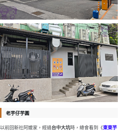
老芋仔芋圓
以前回新社阿嬤家，經過
台中大坑
時，總會看到《
東東芋