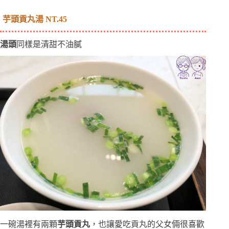
芋頭貢丸湯 NT.45
湯頭
同樣是清甜不油膩
一碗湯裡有兩顆
芋頭貢丸
，也讓愛吃貢丸的父女倆很喜歡