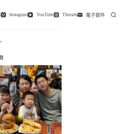
k
Instagram
YouTube
Threads
電子郵件
我