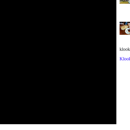
klook
Kloo