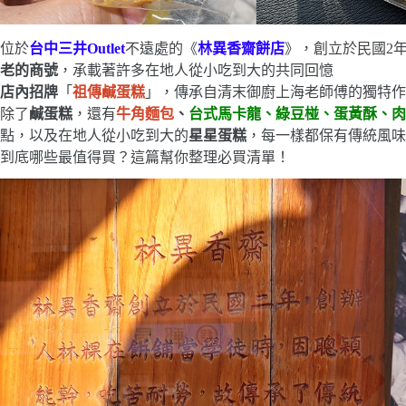
位於
台中三井Outlet
不遠處的《
林異香齋餅店
》，創立於民國2
老的商號
，承載著許多在地人從小吃到大的共同回憶
店內招牌
「
祖傳鹹蛋糕
」，傳承自清末御廚上海老師傅的獨特作
除了
鹹蛋糕
，還有
牛角麵包
、
台式馬卡龍、綠豆椪、蛋黃酥、肉
點，以及在地人從小吃到大的
星星蛋糕
，每一樣都保有傳統風味
到底哪些最值得買？這篇幫你整理必買清單！