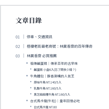
文章目錄
停車、交通資訊
梧棲老街最老商號：林異香齋的百年傳奇
林異香齋 必買推薦
祖傳鹹蛋糕｜傳承百年的古早味
鹹蛋糕 小盒6入(忘了問多少錢？)
牛角麵包｜酥香涮嘴的人氣王
原味牛角 NT.140/5入
乳酪牛角 NT.160/5入
黑芝麻麻糬牛角 NT.160/5入
台式馬卡龍(牛粒)｜童年回憶必吃
台式馬卡龍 NT.80