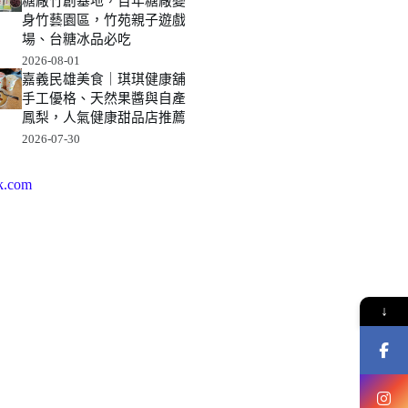
糖廠竹創基地，百年糖廠變
身竹藝園區，竹苑親子遊戲
場、台糖冰品必吃
2026-08-01
嘉義民雄美食｜琪琪健康舖
手工優格、天然果醬與自產
鳳梨，人氣健康甜品店推薦
2026-07-30
k.com
↓