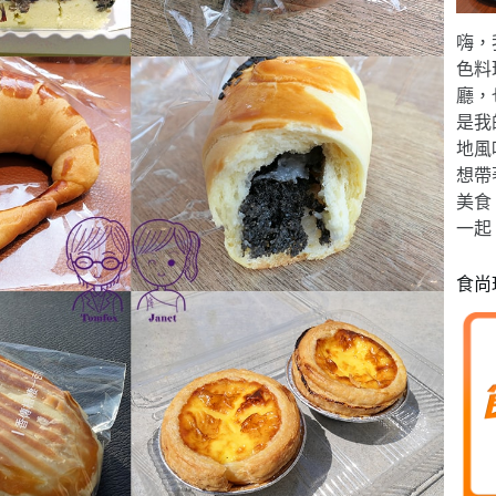
嗨，
色料
廳，
是我
地風
想帶
美食
一起
食尚