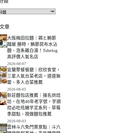
分類
文章
大阪梅田拉麵｜鶏と鮪節
麺屋 勝時，鮪節昆布水沾
麵、泡系雞白湯！Tabelog
高評價人氣名店
2026-08-07
宜蘭聚餐餐廳｜欣欣食堂，
三星人氣台菜老店，道道無
雷、多人合菜推薦
2026-08-05
新莊麵包店推薦｜揚名烘焙
坊，在地40年老字號，芋頭
控必吃低糖芋泥系列、草莓
季甜點、現做麵包推薦
2026-08-03
雲林斗六免門票景點｜斗六