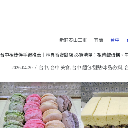
跳
至
主
要
內
容
新莊泰山三重
宜蘭
台中
台中梧棲伴手禮推薦｜林異香齋餅店 必買清單：祖傳鹹蛋糕、
2026-04-20
台中
,
台中 美食
,
台中 麵包/甜點/冰品/飲料
,