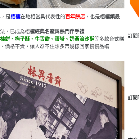
年，是
梧棲
在地相當具代表性的
百年餅店
，也是
梧棲鎮最
法，已成為
梧棲經典名產
與
熱門伴手禮
訂閱
桂餅、梅子酥、牛舌餅、蛋塔、奶黃流沙酥
等多款台式糕
、價格不貴，讓人忍不住想多帶幾樣回家慢慢品嚐
訂閱