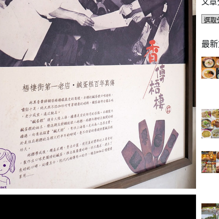
文章
文
章
分
最新
類