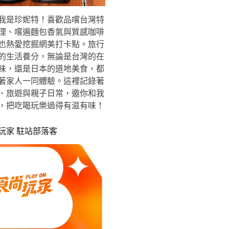
我是珍妮特！喜歡品嚐台灣特
理、嚐遍麵包香氣與質感咖啡
也熱愛挖掘網美打卡點。旅行
的生活養分，無論是台灣的在
味，還是日本的道地美食，都
著家人一同體驗。這裡記錄著
、旅遊與親子日常，邀你和我
，把吃喝玩樂過得有滋有味！
玩家 駐站部落客