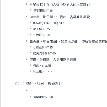
星星蛋糕｜在地人從小吃到大的人氣點心
星星蛋糕 NT.25
肉桂餅、梅子酥、牛舌餅｜古早味控最愛
肉桂餅(肉桂松子酥) NT.40
梅子酥 NT.45
牛舌餅 NT.30
蛋黃酥、綠豆椪/酥、奶黃流沙酥 ｜傳統節慶必買糕
小綠豆酥 NT.35
奶黃流沙酥 NT.60
蛋塔、沙琪瑪｜人氣甜點系首選
蛋塔 NT.35/顆
沙其馬 NT.？？
麵包、吐司、饅頭系列
菠蘿麵包 NT.50