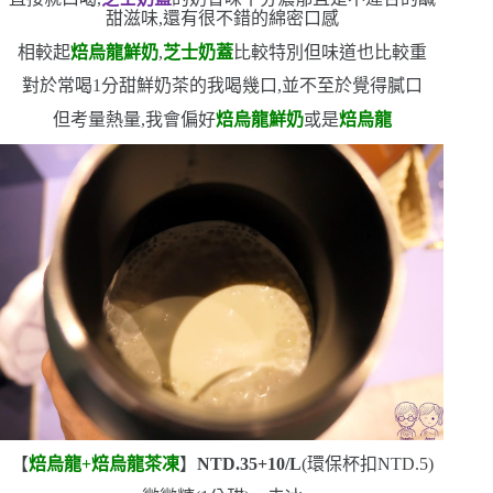
甜滋味,還有很不錯的綿密口感
相較起
焙烏龍鮮奶
,
芝士奶蓋
比較特別
但味道也比較重
對於常喝
1
分甜鮮奶茶的我
喝幾口,並不至於覺得膩口
但考量熱量,我會偏好
焙烏龍鮮奶
或是
焙烏龍
【
焙烏龍
+
焙烏龍茶凍
】
NTD.35+10/L
(
環保杯扣
NTD.5)