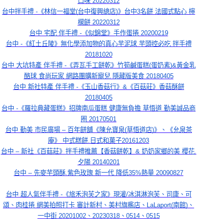
口味 20220312
台中拌手禮 -《林信一福堂(台中復興總店)》台中3名餅 法國式點心 檸
檬餅 20220312
台中 宅配 伴手禮 -《似錦堂》手作蛋捲 20200219
台中 -《紅土丘陵》無化學添加物的真心芋泥球 芋頭控必吃 拌手禮
20181020
台中 大坑特產 伴手禮 -《弄瓦手工餅乾》竹筍鹹蛋糕(蛋奶素)&黃金乳
酪球 食尚玩家 網路團購新寵兒 隱藏版美食 20180405
台中 新社特產 伴手禮 -《玉山香菇行》&《百菇莊》香菇酥餅
20180405
台中 -《羅拉典藏蛋糕》招牌南瓜蛋糕 健康無負擔 草悟道 勤美誠品商
圈 20170501
台中 勤美 市民廣場 – 百年餅舖《陳允寶泉(草悟道店)》、《允泉茶
庵》 中式糕餅.日式和菓子20161203
台中 – 新社《百菇莊》拌手禮推薦【香菇餅乾】& 奶奶家鄉的美 櫻花.
夕陽 20140201
台中 – 先麥芋頭酥.紫色玫瑰 新一代 降低35%熱量 20090827
台中 超人氣伴手禮 -《旅禾泡芙之家》現灌/冰淇淋泡芙、司康、可
頌、肉桂捲 網美拍照打卡 審計新村、美村旗艦店、LaLaport(南館)、
一中街 20201002、20230318、0514、0515