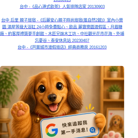
台中 -《品心港式飲茶》人氣排隊店家 20130903
台中 后里 親子旅宿 -《后麗安心親子時尚旅宿(風自然2館)》室內小樂
園.湯屋等級大浴缸.24小時免費點心、飲品 麗寶樂園渡假區、月眉糖
廠、約客厚禮築夢手創館、木匠兄妹木工坊、中社觀光花市花海、外埔
忘憂谷、泰安休息站 20230407
台中 -《芭蕾城市渡假旅店》經典商務房 20161203