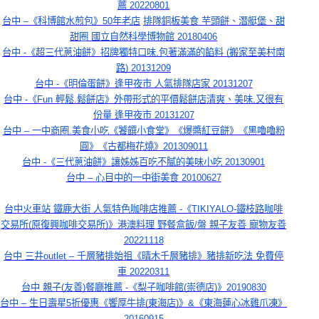
薦 20220801
台中
–
《科博館水煎包》
50
年老店
排隊銅板美食
芋頭餅、潛艇堡、甜
甜圈
國立自然科學博物館
20180406
台中 -《超三代蔥油餅》招牌獨特口味,包著滿滿的餡料 (搬家至美村南
路) 20131209
台中 -《明倫蛋餅》逢甲夜市 人氣排隊店家 20131207
台中 -《Fun 輕鬆.鬆餅店》外帶形式的平價鬆餅店清爽、美味,又很有
份量 逢甲夜市 20131207
台中 – 一中商圈.美食小吃《饕饌小食堂》《爆醬紅豆餅》《黑嚕嚕粉
圓》《古都梅花燒》201309011
台中 -《三代蔥油餅》讓姊姊百吃不膩的美味小吃 20130901
台中 – 心目中的一中街美食 20100627
台中火車站 鐵鹿大街 人氣特色咖啡店推薦 -《TIKIYALO-鐵枝路咖啡
交易所(原復興咖啡交易所)》港澳料理 野餐盒飯/盤 親子友善 寵物友善
20221118
台中 三井outlet – 千層豬排始祖《晴木千層豬排》豬排新吃法 免費停
車 20220311
台中 親子(友善)餐廳推薦 -《梨子咖啡館(崇德店)》20190830
台中 – 生日壽星5折優惠《饗厚牛排(東海店)》&《東海蓮心冰雞爪凍》
20160915