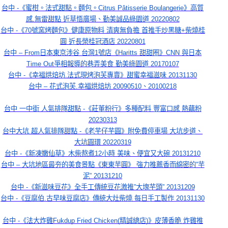
台中 -《蜜柑。法式甜點。麵包。Citrus Pâtisserie Boulangerie》高質
感,無雷甜點 近草悟廣場、勤美誠品綠園道 20220802
台中 -《70號窯烤麵包》健康原物料 清爽無負擔 首推手炒黑糖+柴燒桂
圓 近長榮桂冠酒店 20220801
台中 – From日本東京涉谷 台灣1號店《Haritts 甜甜圈》CNN 與日本
Time Out爭相報導的巷弄美食 勤美綠園道 20170107
台中 -《幸福烘焙坊.法式現烤泡芙專賣》甜蜜幸福滋味 20131130
台中 – 花式泡芙.幸福烘焙坊 20090510、20100218
台中 一中街 人氣排隊甜點 -《莊董粉行》多種配料 豐富口感 熱藕粉
20230313
台中大坑 超人氣排隊甜點 -《老芋仔芋圓》附免費停車場 大坑步道、
大坑圓環 20220319
台中 -《新凍嫩仙草》木柴熬煮12小時 美味、便宜又大碗 20131210
台中 – 大坑地區最夯的美食景點《東東芋圓》 強力推薦香而綿密的”芋
泥” 20131210
台中 -《新滋味豆花》全手工傳統豆花激推”大塊芋頭” 20131209
台中 -《豆腐伯.古早味豆腐店》傳統大灶柴燒 每日手工製作 20131130
台中 -《法大炸雞Fukdup Fried Chicken(精誠總店)》皮薄香脆 炸雞推