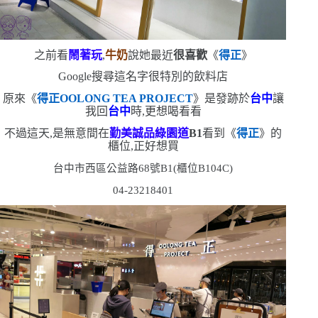
之前看
鬧著玩
,
牛奶
說她最近
很喜歡
《
得正
》
Google
搜尋這名字很特別的飲料店
原來《
得正
OOLONG TEA PROJECT
》是發跡於
台中
讓
我回
台中
時,更想喝看看
不過這天,是無意間在
勤美誠品綠園道
B1
看到《
得正
》的
櫃位,正好想買
台中市西區公益路
68
號
B1(
櫃位
B104C)
04-23218401