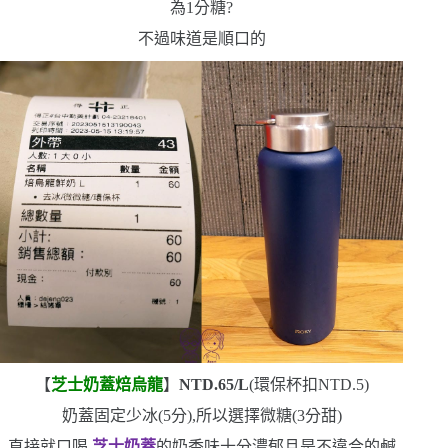
為
1
分糖?
不過味道是順口的
【
芝士奶蓋焙烏龍
】
NTD.65/L
(
環保杯扣
NTD.5)
奶蓋固定少冰
(5
分
)
,所以選擇微糖
(3
分甜
)
直接就口喝,
芝士奶蓋
的奶香味十分濃郁
且是不違合的鹹