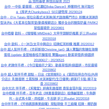
品 焙煎蕎麥.輕焙烏龍茶 2023
台中 一中街 愛廣場 -《紅濃紅Boba Dancer》極奢時代 無可取代
&《厚老大Chunkyboss》50元硬幣厚 20230124
台中 -《I’m Talato 塔拉朵義式冰淇淋(英才路旗艦門市)》粉嫩冰淇淋造
型泳池&《大茗本位製茶堂(勤美模範店)》獨步全台的酪梨奶蓋 PARK2
草悟廣場旁 20220801
台中梧棲
飲料
–
《慢慢喝
MMDrink
》大甲
芋頭鮮奶推薦 近三井outlet
20220318
台中 飲料 -《一沐日(太平中興店)》招牌紅茶粉粿 推薦 20220312
台中 超人氣拌手禮 -《克莉斯塔Christine_tart》讓人驚豔的焦糖佐海鹽
蛋塔.(update 金萱柚香桂花釀蛋塔 驚豔again) 勤美草悟道/綠園道
20180617、20230515
台中 老牌伴手禮 -《今日蜜麻花之家》 勤美草悟道/綠園道、市民廣場
20220802
台中 超人氣拌手禮 甜點 – 日出《宮原眼科》&《第四信用合作社(內用
分店)》乳酪蛋糕 土鳳梨酥 冰淇淋聖代(生日優惠) 網美打卡點 親子友
善 20220802
台中大坑 拌手禮 -《禾雅堂》經典乳酪蛋糕 貴氣金箔包裝 20220319
台中梧棲 拌手禮 – 百年老店《林異香齋餅店》祖傳鹹蛋糕、牛角麵
包、台式馬卡龍、肉桂餅、牛舌餅 近三井outlet 20220318
台中拌手禮 -《芳塢碼頭專業麻糬》現點現做 手工麻糬 招牌、椰奶酥