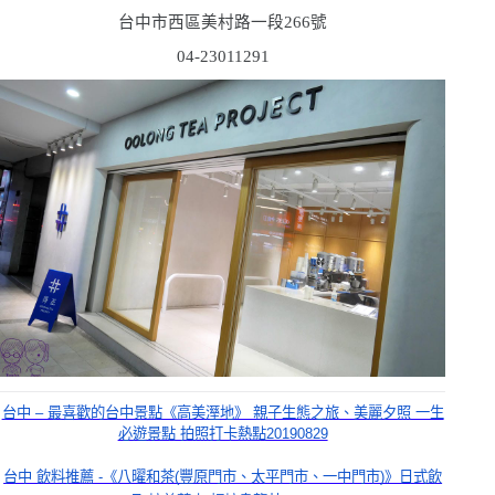
台中市西區美村路一段
266
號
04-23011291
台中 – 最喜歡的台中景點《高美溼地》 親子生態之旅、美麗夕照 一生
必遊景點 拍照打卡熱點20190829
台中 飲料推薦 -《八曜和茶(豐原門市、太平門市、一中門市)》日式飲