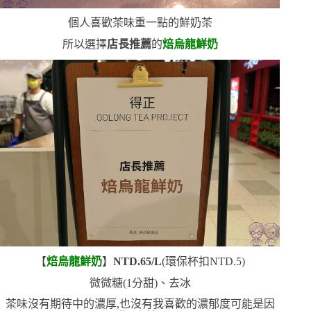
個人喜歡茶味重一點的鮮奶茶
所以選擇
店長推薦
的
焙烏龍鮮奶
【
焙烏龍鮮奶
】
NTD.65/L
(
環保杯扣
NTD.5)
微微糖
(1
分甜
)
、去冰
茶味沒有期待中的濃厚,也沒有我喜歡的濃郁度
可能是因