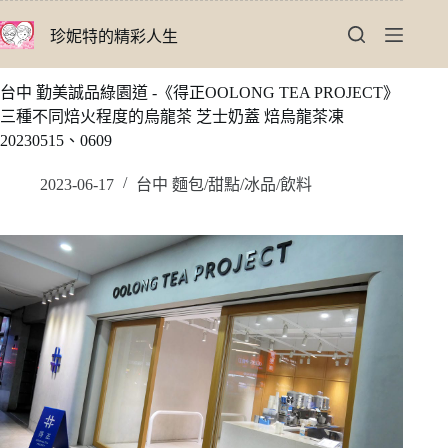
跳
珍妮特的精彩人生
至
主
要
台中 勤美誠品綠園道 -《得正OOLONG TEA PROJECT》
內
三種不同焙火程度的烏龍茶 芝士奶蓋 焙烏龍茶凍
容
20230515、0609
2023-06-17
台中 麵包/甜點/冰品/飲料