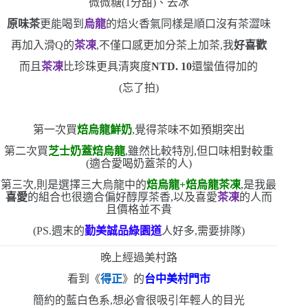
微微糖
(1
分甜
)
、去冰
原味茶
更能喝到
烏龍
的焙火香氣
同樣是順口沒有茶澀味
再加入滑
Q
的
茶凍
,不僅口感更加分
茶上加茶,我
好喜歡
而且
茶凍
比珍珠更具清爽度
NTD. 10
還蠻值得加的
(
忘了拍
)
第一次買
焙烏龍鮮奶
,覺得茶味不如預期突出
第二次買
芝士奶蓋焙烏龍
,雖然比較特別,但口味相對較重
(
適合愛喝奶蓋茶的人
)
第三次,則是選擇三大烏龍中的
焙烏龍
+
焙烏龍茶凍
,是我最
喜愛
的組合
也很適合偏好醇厚茶香,以及喜愛
茶凍
的人
而
且價格並不貴
(PS.
週末的
勤美誠品綠園道
人好多,需要排隊
)
晚上經過美村路
看到《
得正
》的
台中美村門市
簡約的藍白色系,想必會很吸引年輕人的目光