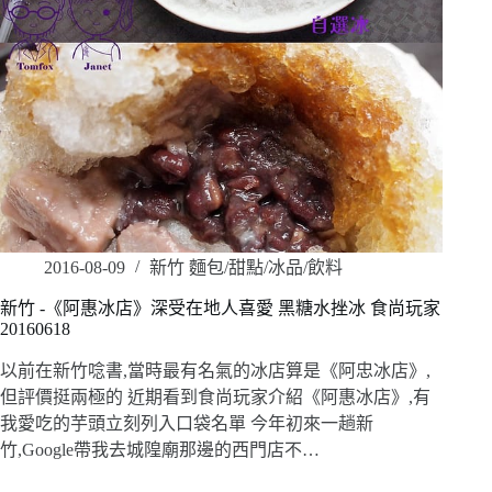
2016-08-09
新竹 麵包/甜點/冰品/飲料
新竹 -《阿惠冰店》深受在地人喜愛 黑糖水挫冰 食尚玩家
20160618
以前在新竹唸書,當時最有名氣的冰店算是《阿忠冰店》,
但評價挺兩極的 近期看到食尚玩家介紹《阿惠冰店》,有
我愛吃的芋頭立刻列入口袋名單 今年初來一趟新
竹,Google帶我去城隍廟那邊的西門店不…