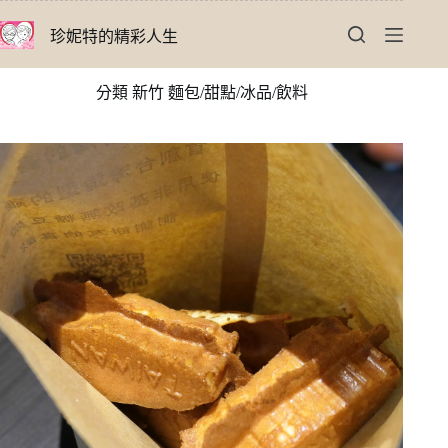
跳
珍妮特的精彩人生
至
主
要
分類
新竹 麵包/甜點/冰品/飲料
內
容