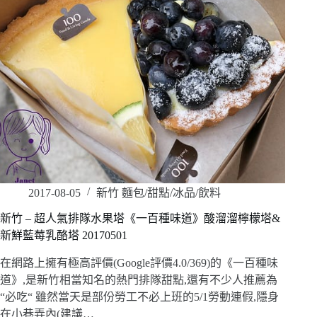
2017-08-05
新竹 麵包/甜點/冰品/飲料
新竹 – 超人氣排隊水果塔《一百種味道》酸溜溜檸檬塔&
新鮮藍莓乳酪塔 20170501
在網路上擁有極高評價(Google評價4.0/369)的《一百種味
道》,是新竹相當知名的熱門排隊甜點,還有不少人推薦為
“必吃“ 雖然當天是部份勞工不必上班的5/1勞動連假,隱身
在小巷弄內(建議…