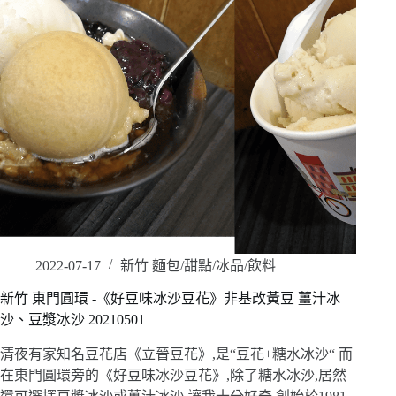
2022-07-17
新竹 麵包/甜點/冰品/飲料
新竹 東門圓環 -《好豆味冰沙豆花》非基改黃豆 薑汁冰
沙、豆漿冰沙 20210501
清夜有家知名豆花店《立晉豆花》,是“豆花+糖水冰沙“ 而
在東門圓環旁的《好豆味冰沙豆花》,除了糖水冰沙,居然