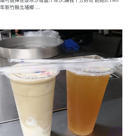
還可選擇豆漿冰沙或薑汁冰沙,讓我十分好奇 創始於1981
年新竹縣北埔鄉 …