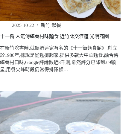
2025-10-22
新竹 聚餐
十一街 人氣傳統眷村味麵食 近竹北交流道 光明商圈
在新竹唸書時,就聽過這家有名的《十一街麵食館》,創立
於1986年,據說是從麵攤起家,提供多款大中華麵食,融合傳
統眷村口味,Google評論數近8千則,雖然評分已降到3.9顆
星,用餐尖峰時段仍常得排隊候…