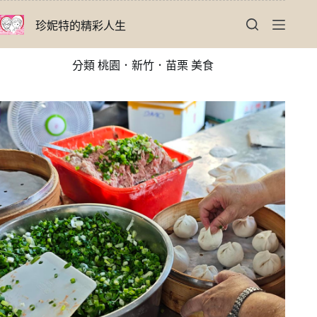
跳
珍妮特的精彩人生
至
主
要
分類
桃園．新竹．苗栗 美食
內
容