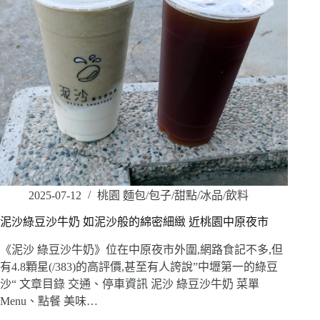
2025-07-12
桃園 麵包/包子/甜點/冰品/飲料
泥沙綠豆沙牛奶 如泥沙般的綿密細緻 近桃園中原夜市
《泥沙 綠豆沙牛奶》位在中原夜市外圍,網路食記不多,但
有4.8顆星(/383)的高評價,甚至有人誇說”中壢第一的綠豆
沙“ 文章目錄 交通、停車資訊 泥沙 綠豆沙牛奶 菜單
Menu、點餐 美味…