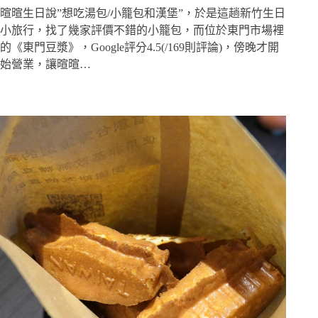
暄暄生日說”想吃湯包/小籠包和漢堡”，於是這趟新竹生日
小旅行，找了幾家評價不錯的小籠包，而位於東門市場裡
的《東門豆漿》，Google評分4.5(/169則評論)，傍晚才開
始營業，讓暄暄…