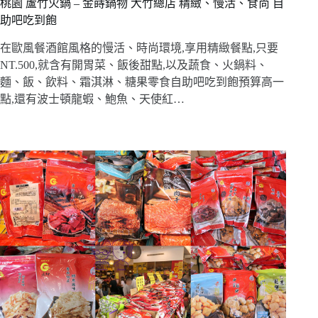
桃園 蘆竹火鍋 – 金蒔鍋物 大竹總店 精緻、慢活、食尚 自
助吧吃到飽
在歐風餐酒館風格的慢活、時尚環境,享用精緻餐點,只要
NT.500,就含有開胃菜、飯後甜點,以及蔬食、火鍋料、
麵、飯、飲料、霜淇淋、糖果零食自助吧吃到飽預算高一
點,還有波士頓龍蝦、鮑魚、天使紅…