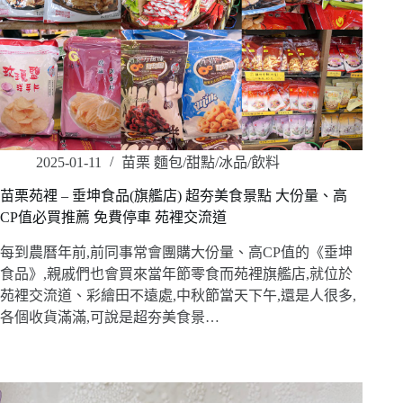
2025-01-11
苗栗 麵包/甜點/冰品/飲料
苗栗苑裡 – 垂坤食品(旗艦店) 超夯美食景點 大份量、高
CP值必買推薦 免費停車 苑裡交流道
每到農曆年前,前同事常會團購大份量、高CP值的《垂坤
食品》,親戚們也會買來當年節零食而苑裡旗艦店,就位於
苑裡交流道、彩繪田不遠處,中秋節當天下午,還是人很多,
各個收貨滿滿,可說是超夯美食景…