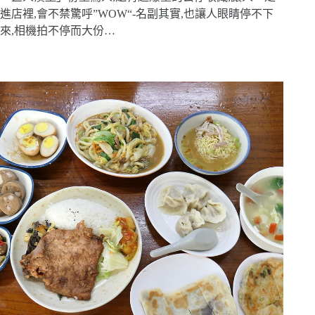
進店裡,會不禁驚呼”WOW“-名副其實,也讓人眼睛停不下
來,相機拍不停而大份…