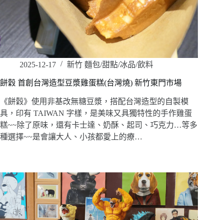
2025-12-17
新竹 麵包/甜點/冰品/飲料
餅穀 首創台灣造型豆漿雞蛋糕(台灣燒) 新竹東門市場
《餅穀》使用非基改無糖豆漿，搭配台灣造型的自製模
具，印有 TAIWAN 字樣，是美味又具獨特性的手作雞蛋
糕~~除了原味，還有卡士達、奶酥、起司、巧克力…等多
種選擇~~是會讓大人、小孩都愛上的療…