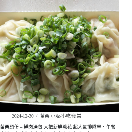
2024-12-30
苗栗 小販/小吃/便當
苗栗頭份 – 鮮肉湯包 大把新鮮蔥花 超人氣排隊早、午餐