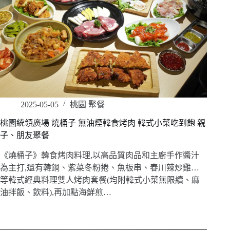
2025-05-05
桃園 聚餐
桃園統領廣場 燒桶子 無油煙韓食烤肉 韓式小菜吃到飽 親
子、朋友聚餐
《燒桶子》韓食烤肉料理,以高品質肉品和主廚手作醬汁
為主打,還有韓鍋、紫菜冬粉捲、魚板串、春川辣炒雞…
等韓式經典料理雙人烤肉套餐(均附韓式小菜無限續、麻
油拌飯、飲料),再加點海鮮煎…