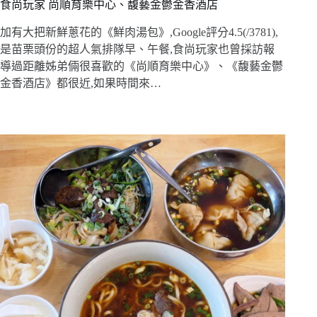
食尚玩家 尚順育樂中心、馥藝金鬱金香酒店
加有大把新鮮蔥花的《鮮肉湯包》,Google評分4.5(/3781),
是苗栗頭份的超人氣排隊早、午餐,食尚玩家也曾採訪報
導過距離姊弟倆很喜歡的《尚順育樂中心》、《馥藝金鬱
金香酒店》都很近,如果時間來…