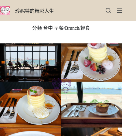
跳
珍妮特的精彩人生
至
主
要
分類
台中 早餐/Brunch/輕食
內
容