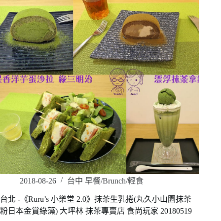
2018-08-26
台中 早餐/Brunch/輕食
台北 -《Ruru’s 小樂堂 2.0》抹茶生乳捲(丸久小山園抹茶
粉日本金賞綠藻) 大坪林 抹茶專賣店 食尚玩家 20180519