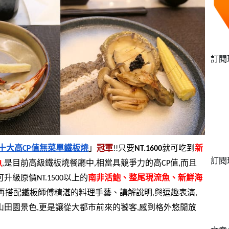
訂閱
十大高CP值無菜單鐵板燒
」
冠軍
!!只要
NT.1600
就可吃到
新
訂閱
魚
,是目前高級鐵板燒餐廳中,相當具競爭力的高CP值,而且
即可升級原價NT.1500以上的
南非活鮑、整尾現流魚、新鮮海
再搭配鐵板師傅精湛的料理手藝、講解說明,與逗趣表演,
遠山田園景色,更是讓從大都市前來的饕客,感到格外悠閒放