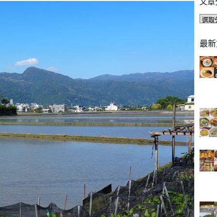
文章
文
章
分
最新
類