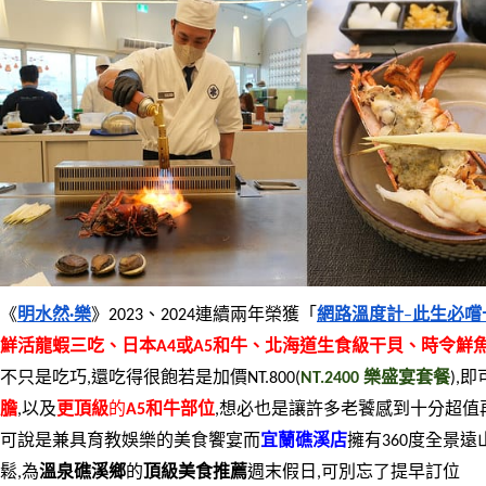
《
明水然·樂
》2023、2024連續兩年榮獲「
網路溫度計
–
此生必嚐
鮮活龍蝦三吃、日本A4或A5和牛、北海道生食級干貝、時令鮮
不只是吃巧,還吃得很飽若是加價NT.800(
NT.2400 樂盛宴套餐
),
膽
,以及
更頂級
的
A5和牛部位
,想必也是讓許多老饕感到十分超值
可說是兼具育教娛樂的美食饗宴而
宜蘭礁溪店
擁有360度全景
鬆,為
溫泉礁溪鄉
的
頂級美食推薦
週末假日,可別忘了提早訂位 