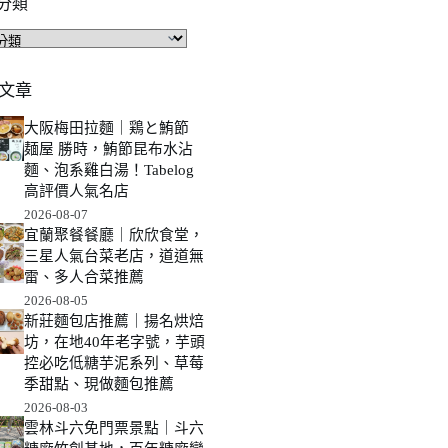
分類
文章
大阪梅田拉麵｜鶏と鮪節
麺屋 勝時，鮪節昆布水沾
麵、泡系雞白湯！Tabelog
高評價人氣名店
2026-08-07
宜蘭聚餐餐廳｜欣欣食堂，
三星人氣台菜老店，道道無
雷、多人合菜推薦
2026-08-05
新莊麵包店推薦｜揚名烘焙
坊，在地40年老字號，芋頭
控必吃低糖芋泥系列、草莓
季甜點、現做麵包推薦
2026-08-03
雲林斗六免門票景點｜斗六