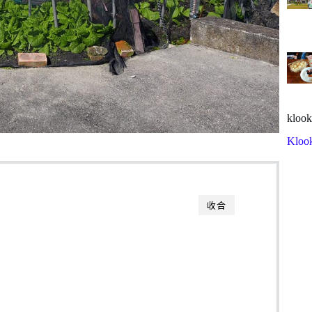
klook
Kloo
收合