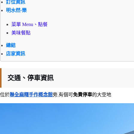
訂位資訊
明水然·樂
菜單 Menu、點餐
美味餐點
總結
店家資訊
交通、停車資訊
位於
聯全麻糬手作概念館
旁,有個可
免費停車
的大空地