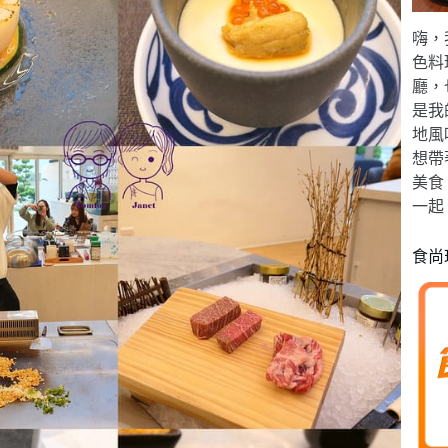
嗨，
色料
廳，
是我
地風
想帶
美食
一起
食尚