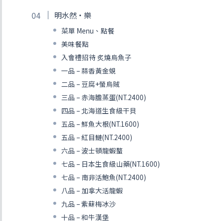
明水然・樂
菜單 Menu、點餐
美味餐點
入會禮招待 炙燒烏魚子
一品 – 蒜香黃金蜆
二品 – 豆腐+螢烏賊
三品 – 赤海膽蒸蛋(NT.2400)
四品 – 北海道生食級干貝
五品 – 鮮魚大根(NT.1600)
五品 – 紅目鰱(NT.2400)
六品 – 波士頓龍蝦螯
七品 – 日本生食級山藥(NT.1600)
七品 – 南非活鮑魚(NT.2400)
八品 – 加拿大活龍蝦
九品 – 紫蘇梅冰沙
十品 – 和牛漢堡