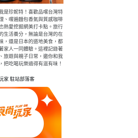
我是珍妮特！喜歡品嚐台灣特
理、嚐遍麵包香氣與質感咖啡
也熱愛挖掘網美打卡點。旅行
的生活養分，無論是台灣的在
味，還是日本的道地美食，都
著家人一同體驗。這裡記錄著
、旅遊與親子日常，邀你和我
，把吃喝玩樂過得有滋有味！
玩家 駐站部落客