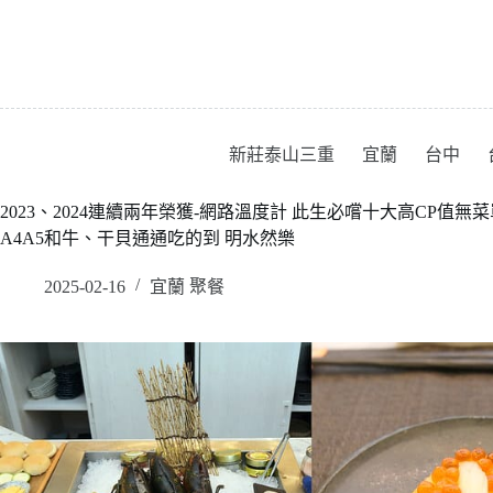
跳
至
主
要
內
容
新莊泰山三重
宜蘭
台中
2023、2024連續兩年榮獲-網路溫度計 此生必嚐十大高CP值無
A4A5和牛、干貝通通吃的到 明水然樂
2025-02-16
宜蘭 聚餐