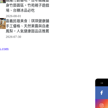
糖廠竹創基地，百年糖廠變
身竹藝園區，竹苑親子遊戲
場、台糖冰品必吃
2026-08-01
嘉義民雄美食｜琪琪健康舖
手工優格、天然果醬與自產
鳳梨，人氣健康甜品店推薦
2026-07-30
k.com
→