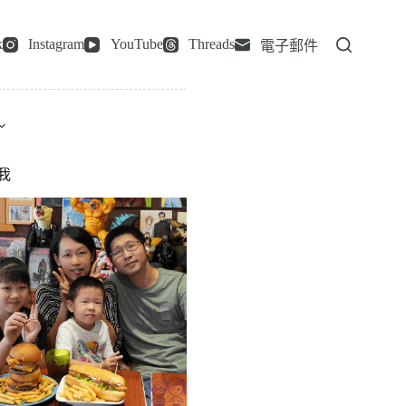
k
Instagram
YouTube
Threads
電子郵件
我