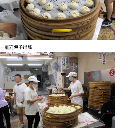
一籠籠
包子
出爐