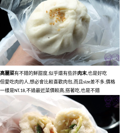
高麗菜
有不錯的鮮甜度,似乎還有些許
肉末
,也是好吃
但愛吃肉的人,想必會比較喜歡肉包,而且size差不多,價格
一樣是NT.18,不過最近菜價較高,搭著吃,也是不錯