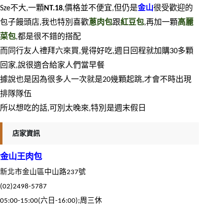
Sze不大,一顆
NT.18
,價格並不便宜,但仍是
金山
很受歡迎的
包子饅頭店,我也特別喜歡
蔥肉包
跟
紅豆包
,再加一顆
高麗
菜包
,都是很不錯的搭配
而同行友人禮拜六來買,覺得好吃,週日回程就加購30多顆
回家,說很適合給家人們當早餐
據說也是因為很多人一次就是20幾顆起跳,才會不時出現
排隊隊伍
所以想吃的話,可別太晚來,特別是週末假日
店家資訊
金山王肉包
新北市金山區中山路237號
(02)2498-5787
05:00-15:00(六日-16:00);周三休