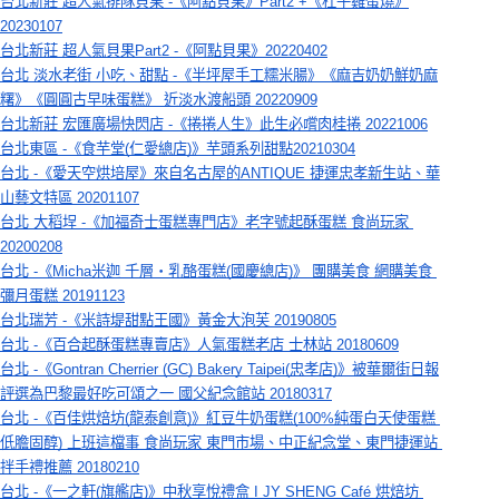
台北新莊 超人氣排隊貝果 -《阿點貝果》Part2 +《杜子雞蛋燒》
20230107
台北新莊 超人氣貝果Part2 -《阿點貝果》20220402
台北 淡水老街 小吃、甜點 -《半坪屋手工糯米腸》《麻吉奶奶鮮奶麻
糬》《圓圓古早味蛋糕》 近淡水渡船頭 20220909
台北新莊 宏匯廣場快閃店 -《捲捲人生》此生必嚐肉桂捲 20221006
台北東區 -《食芋堂(仁愛總店)》芋頭系列甜點20210304
台北 -《愛天空烘培屋》來自名古屋的ANTIQUE 捷運忠孝新生站、華
山藝文特區 20201107
台北 大稻埕 -《加福奇士蛋糕專門店》老字號起酥蛋糕 食尚玩家 
20200208
台北 -《Micha米迦 千層‧乳酪蛋糕(國慶總店)》 團購美食 網購美食 
彌月蛋糕 20191123
台北瑞芳 -《米詩堤甜點王國》黃金大泡芙 20190805
台北 -《百合起酥蛋糕專賣店》人氣蛋糕老店 士林站 20180609
台北 -《Gontran Cherrier (GC) Bakery Taipei(忠孝店)》被華爾街日報
評選為巴黎最好吃可頌之一 國父紀念館站 20180317
台北 -《百佳烘焙坊(龍泰創意)》紅豆牛奶蛋糕(100%純蛋白天使蛋糕 
低膽固醇) 上班這檔事 食尚玩家 東門市場、中正紀念堂、東門捷運站 
拌手禮推薦 20180210
台北 -《一之軒(旗艦店)》中秋享悅禮盒 I JY SHENG Café 烘焙坊 