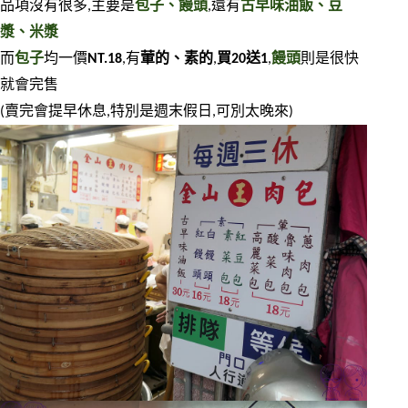
品項沒有很多,主要是
包子、饅頭
,還有
古早味油飯、豆
漿、米漿
而
包子
均一價
NT.18
,有
葷的、素的
,
買20送1
,
饅頭
則是很快
就會完售
(賣完會提早休息,特別是週末假日,可別太晚來)