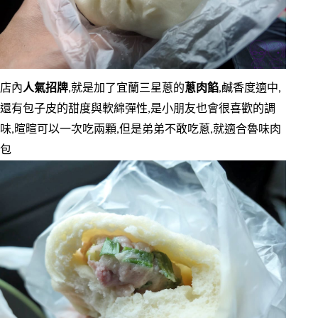
店內
人氣招牌
,就是加了宜蘭三星蔥的
蔥肉餡
,鹹香度適中,
還有包子皮的甜度與軟綿彈性,是小朋友也會很喜歡的調
味,暄暄可以一次吃兩顆,但是弟弟不敢吃蔥,就適合魯味肉
包