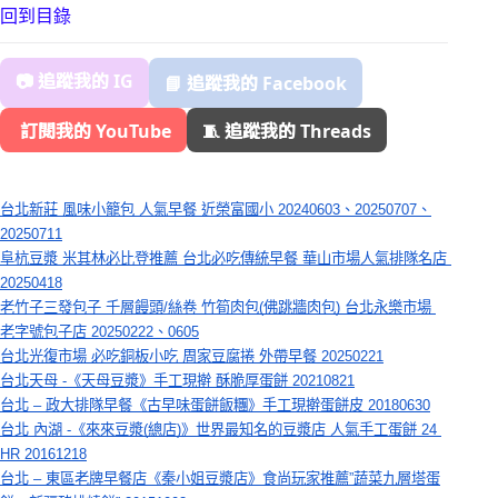
回到目錄
📷 追蹤我的 IG
📘 追蹤我的 Facebook
️ 訂閱我的 YouTube
🧵 追蹤我的 Threads
台北新莊 風味小籠包 人氣早餐 近榮富國小 20240603、20250707、
20250711
阜杭豆漿 米其林必比登推薦 台北必吃傳統早餐 華山市場人氣排隊名店 
20250418
老竹子三發包子 千層饅頭/絲卷 竹筍肉包(佛跳牆肉包) 台北永樂市場 
老字號包子店 20250222、0605
台北光復市場 必吃銅板小吃 周家豆腐捲 外帶早餐 20250221
台北天母 -《天母豆漿》手工現擀 酥脆厚蛋餅 20210821
台北 – 政大排隊早餐《古早味蛋餅飯糰》手工現擀蛋餅皮 20180630
台北 內湖 -《來來豆漿(總店)》世界最知名的豆漿店 人氣手工蛋餅 24 
HR 20161218
台北 – 東區老牌早餐店《秦小姐豆漿店》食尚玩家推薦”蔬菜九層塔蛋