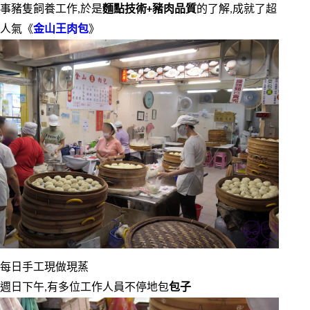
事豬隻飼養工作,於是
麵點技術+豬肉品質
的了解,成就了超
人氣《
金山王肉包
》
每日手工現做現蒸
週日下午,有多位工作人員不停地包
包子