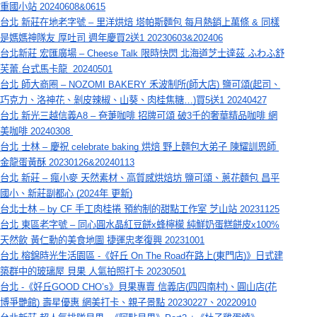
重國小站 20240608&0615
台北 新莊在地老字號 – 里洋烘焙 塔帕斯麵包 每月熱銷上萬條 & 同樣
是媽媽神隊友 厚吐司 週年慶買2送1 20230603&202406
台北新莊 宏匯廣場 – Cheese Talk 限時快閃 北海道芝士達茲 ふわふ舒
芙蕾.台式馬卡龍  20240501
台北 師大商圈 – NOZOMI BAKERY 禾波制所(師大店) 鹽可頌(起司、
巧克力、洛神花、剝皮辣椒、山葵、肉桂焦糖…)買5送1 20240427
台北 新光三越信義A8 – 夿萐咖啡 招牌可頌 破3千的奢華精品咖啡 網
美咖啡 20240308 
台北 士林 – 慶祝 celebrate baking 烘焙 野上麵包大弟子 陳耀訓恩師 
金龍蛋黃酥 20230126&20240113
台北 新莊 – 瘋小麥 天然素材、高質感烘焙坊 鹽可頌、蔥花麵包 昌平
國小、新莊副都心 (2024年 更新)
台北士林 – by CF 手工肉桂捲 預約制的甜點工作室 芝山站 20231125
台北 東區老字號 – 同心圓水晶紅豆餅x蜂檸檬 純鮮奶蛋糕餅皮x100%
天然飲 黃仁勳的美食地圖 捷運忠孝復興 20231001
台北 榕錦時光生活園區 -《好丘 On The Road在路上(東門店)》日式建
築群中的玻璃屋 貝果 人氣拍照打卡 20230501
台北 -《好丘GOOD CHO’s》貝果專賣 信義店(四四南村)、圓山店(花
博爭艷館) 壽星優惠 網美打卡、親子景點 20230227、20220910