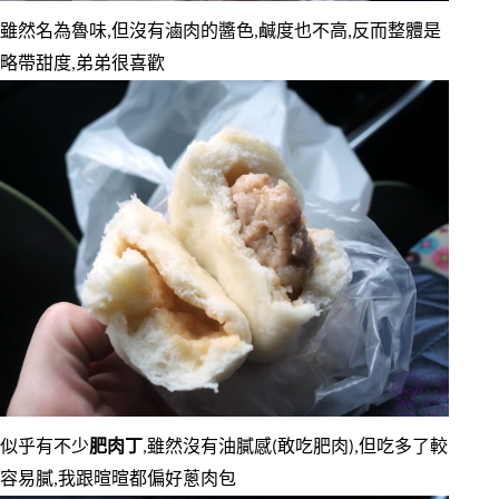
雖然名為魯味,但沒有滷肉的醬色,鹹度也不高,反而整體是
略帶甜度,弟弟很喜歡
似乎有不少
肥肉丁
,雖然沒有油膩感(敢吃肥肉),但吃多了較
容易膩,我跟暄暄都偏好蔥肉包