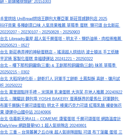
餅、新疆豬排燒餅” 20151003
丰里烘焙 UniBread烘焙王麵包大賽亞軍 新莊質感麵包店 2025
抖仔貝果 多種創意口味 人氣貝果推薦 草莓季 蛋糕  鹽可頌 台北新莊 
20220207、20230107、20250828、20250903
台北 Libreadry巢屋 超人氣千層蛋塔、明太子、鹽奶油捲、肉桂捲推薦 
20250523、0527
台北 新莊巷弄裡的神秘蛋糕店 – 搖滾超人烘焙坊 波士頓派 手工低糖
芋泥捲 客製化蛋糕 幸福捷運站 20241221、20250322
台北 – 樓下那煎銅鑼燒(三重) & 王創那煎銅鑼燒(三創) 抹茶 草莓季 
20250215、0302
台北 大稻埕迪化街 – 餅乾打人 冠軍手工餅乾 土鳳梨酥 喜餅、彌月試
吃 20250222
台北 萬里甜點拌手禮 – 米琪淋 乳凍蛋糕 大泡芙 在地人推薦 20240922
台北 – 陳耀訓 麵包埠 YOSHI BAKERY 蛋黃酥界的愛馬仕 冠軍麵包 
布蕾千層酥(千層可頌蛋塔) 明太子 榛果巧克力可頌 紅莓乳酪 裸麥無花
果 捷運中山國中站 20240906
台北 信義新天地A11 – COMEME 康蜜蛋塔 千層可頌蛋塔 網路溫度計
DailyView 網路聲量NO.1 超人氣排隊店 20240801
台北 三重 – 台灣蕃薯之丘の味 超人氣排隊甜點 可頌 布丁菠蘿 蛋塔 三