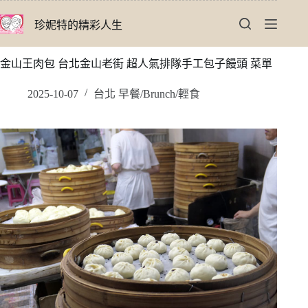
跳
珍妮特的精彩人生
至
主
要
金山王肉包 台北金山老街 超人氣排隊手工包子饅頭 菜單
內
容
2025-10-07
台北 早餐/Brunch/輕食