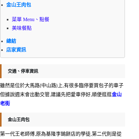
金山王肉包
菜單 Menu、點餐
美味餐點
總結
店家資訊
交通、停車資訊
雖然是位於大馬路(中山路)上,有很多臨停要買包子的車子
但據說週末會出動交管,建議先把愛車停好,順便逛逛
金山
老街
金山王肉包
第一代王老師傅,原為基隆李鵠餅店的學徒,第二代則是從