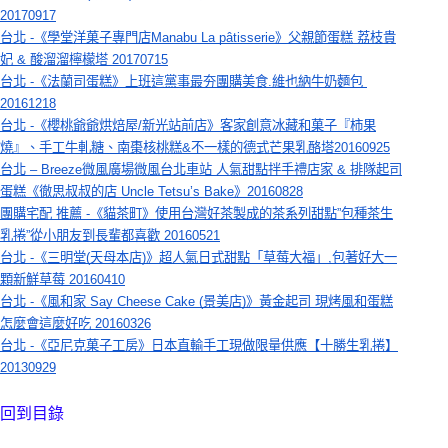
20170917
台北 -《學堂洋菓子專門店Manabu La pâtisserie》父親節蛋糕 荔枝貴
妃 & 酸溜溜檸檬塔 20170715
台北 -《法蘭司蛋糕》上班這黨事最夯團購美食.維也納牛奶麵包 
20161218
台北 -《櫻桃爺爺烘焙屋/新光站前店》客家創意冰藏和菓子『柿果
燒』、手工牛軋糖、南棗核桃糕&不一樣的德式芒果乳酪塔20160925
台北 – Breeze微風廣場微風台北車站 人氣甜點拌手禮店家 & 排隊起司
蛋糕《徹思叔叔的店 Uncle Tetsu’s Bake》20160828
團購宅配 推薦 -《貓茶町》使用台灣好茶製成的茶系列甜點”包種茶生
乳捲”從小朋友到長輩都喜歡 20160521
台北 -《三明堂(天母本店)》超人氣日式甜點「草莓大福」,包著好大一
顆新鮮草莓 20160410
台北 -《風和家 Say Cheese Cake (景美店)》黃金起司 現烤風和蛋糕
怎麼會這麼好吃 20160326
台北 -《亞尼克菓子工房》日本直輸手工現做限量供應【十勝生乳捲】
20130929
回到目錄