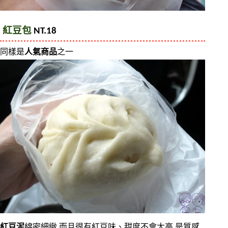
紅豆包
 NT.18
同樣是
人氣商品
之一
紅豆泥
綿密細緻,而且很有紅豆味、甜度不會太高,是質感