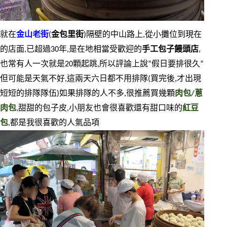
就在
金山老街
(
金包里街
)隔壁的中山路上,從小攤位到現在
的店面,已超過30年,是在地相當受歡迎的
手工包子饅頭店
,
也常有人一次就是20顆起跳,所以評論上說”假日要排很久”
但可能是天氣不好,這兩天六日都不用排隊(買完後,才出現
短短的排隊隊伍)如果排隊的人不多,很推薦買幾顆
肉包/蔥
肉包
,甜甜的包子皮,小朋友也會很喜歡還有甜口味的
紅豆
包
,都是我很喜歡的人氣品項