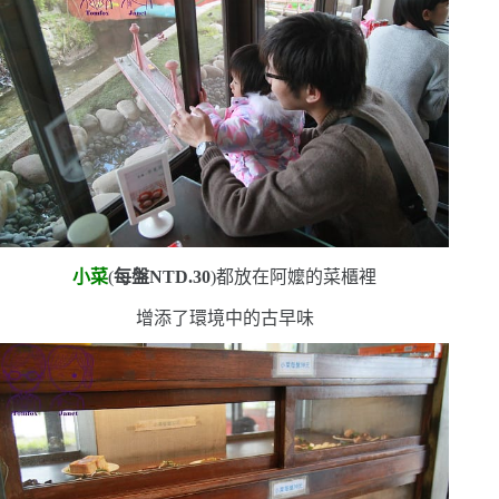
小菜
(
每盤
NTD.30
)
都放在阿嬤的菜櫃裡
增添了環境中的古早味