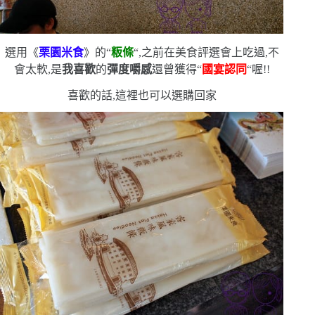
選用《
栗園米食
》的
“
粄條
“
,之前在美食評選會上吃過,不
會太軟,是
我喜歡
的
彈度嚼感
還曾獲得
“
國宴認同
“
喔!!
喜歡的話,這裡也可以選購回家