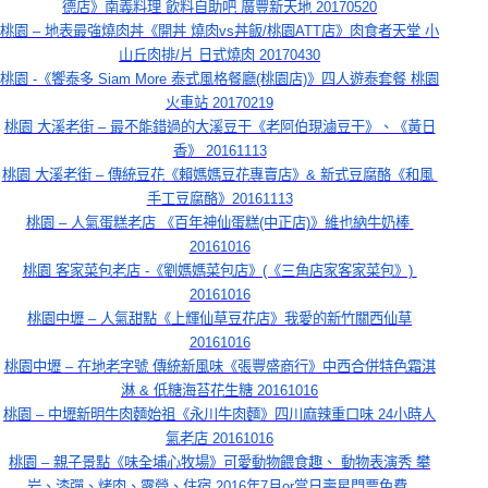
德店》南義料理 飲料自助吧 廣豐新天地 20170520
桃園 – 地表最強燒肉丼《開丼 燒肉vs丼飯/桃園ATT店》肉食者天堂 小
山丘肉排/片 日式燒肉 20170430
桃園 -《饗泰多 Siam More 泰式風格餐廳(桃園店)》四人遊泰套餐 桃園
火車站 20170219
桃園 大溪老街 – 最不能錯過的大溪豆干《老阿伯現滷豆干》、《黃日
香》 20161113
桃園 大溪老街 – 傳統豆花《賴媽媽豆花專賣店》& 新式豆腐酪《和風 
手工豆腐酪》20161113
桃園 – 人氣蛋糕老店 《百年神仙蛋糕(中正店)》維也納牛奶棒 
20161016
桃園 客家菜包老店 -《劉媽媽菜包店》(《三角店家客家菜包》) 
20161016
桃園中壢 – 人氣甜點《上輝仙草豆花店》我愛的新竹關西仙草
20161016
桃園中壢 – 在地老字號 傳統新風味《張豐盛商行》中西合併特色霜淇
淋 & 低糖海苔花生糖 20161016
桃園 – 中壢新明牛肉麵始祖《永川牛肉麵》四川麻辣重口味 24小時人
氣老店 20161016
桃園 – 親子景點《味全埔心牧場》可愛動物餵食趣、 動物表演秀 攀
岩、漆彈、烤肉、露營、住宿 2016年7月or當日壽星門票免費 