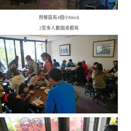
用餐區有
4
個小
block
2
至多人數圓桌都有