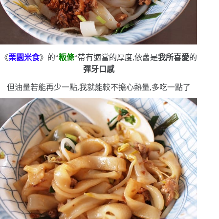
《
栗園米食
》的
“
粄條
“
帶有適當的厚度,依舊是
我所喜愛
的
彈牙口感
但油量若能再少一點,我就能較不擔心熱量,多吃一點了