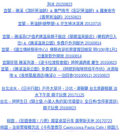
泡冰 20150823
宜蘭 – 礁溪《頂好蔥油餅》& 東門夜市《彭記蔥油餅》& 羅東夜市
《義豐蔥油餅》20150823
宜蘭 – 蔥油餅(總整理) & 花生捲冰淇淋 20110716
宜蘭 – 礁溪高CP值老牌溫泉親子飯店《華閣溫泉飯店》(暑假週日入
住) &《礁溪溫泉公園》免費戶外泡腳池 20160814
宜蘭 -《國立傳統藝術中心》傳藝收涎抓周寶寶回娘家 明(106)年1月1
日重新對外開放 20160814
宜蘭民宿 礁溪泡湯 -《波卡拉渡假會館》暄暄滿週歲 慶生 20150823
宜蘭 -《礁溪溫泉公園》免費足湯、《時間到咖啡烘焙手作坊》冰滴咖
啡 &《長榮鳳凰酒店(礁溪)》一泊四食(20100911) 20150823
台北淡水 -《日光行館》戶外大草坪、沙坑、盪鞦韆 台北景觀餐廳 淡
水下午茶 親子玩樂 20171125
台北 – 暄暄生日《騎士堡.小美人魚的家(京華堡)》全日卷(含停車資訊) 
親子玩樂 20160823
桃園
 -《彭園會館 / 八德》婚宴桌菜分享 廣豐新天地 20170723
桃園 – 全新聚餐概念店《卡布里喬莎 Capricciosa Pasta Cafe / 桃園八