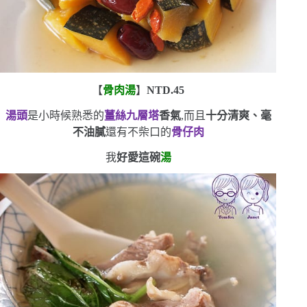
【
骨肉湯
】
NTD.45
湯頭
是小時候熟悉的
薑絲九層塔
香氣
,而且
十分清爽、毫
不油膩
還有不柴口的
骨仔肉
我
好愛這碗
湯