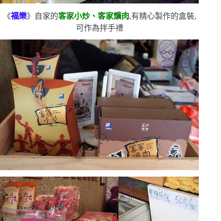
《
福樂
》自家的
客家小炒、客家爌肉
,有精心製作的盒裝,
可作為拌手禮