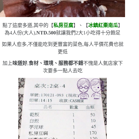
點了這麼多道,其中的【
私房豆腐
】、【
冰鎮紅棗南瓜
】
為
4
人份
(
大人
)
,
NTD.500
就讓我們
2
大
1
小吃得十分飽足
如果人愈多,不僅能吃到更豐富的菜色,每人平價花費也就
更低
加上
味道好
,
食材、環境、服務都不錯
不愧是人氣店家
下
次要多一點人去吃