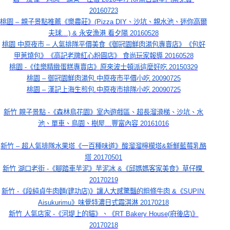
20160723
桃園 – 親子景點推薦《樂農莊》(Pizza DIY、沙坑、親水池、迷你高爾
夫球…) & 永安漁港 看夕陽 20160528
桃園 中原夜市 – 人氣排隊平價美食《御冠園鮮肉湯包專賣店》《包好
甲蔥燒包》《高記老牌紅心粉圓店》 食尚玩家報導 20160528
桃園 -《佳樂精緻蛋糕專賣店》原來波士頓派這麼好吃 20150329
桃園 – 御冠園鮮肉湯包.中原夜市平價小吃 20090725
桃園 – 漢記上海生煎包.中原夜市排隊小吃 20090725
新竹 親子景點 -《森林鳥花園》室內遊戲區、超長溜滑梯、沙坑、水
池、單車、鳥園、樹屋…豐富內容 20161016
新竹 – 超人氣排隊水果塔《一百種味道》酸溜溜檸檬塔&新鮮藍莓乳酪
塔 20170501
新竹 湖口老街 -《腳踏車芋泥》芋泥冰 &《邱媽媽客家美食》草仔粿 
20170219
新竹 -《段純貞牛肉麵(建功店)》讓人大感驚豔的粗條牛肉 &《SUPIN 
Aisukurimu》味覺特濃日式霜淇淋 20170218
新竹 人氣店家 -《河堤上的貓》、《RT Bakery House(府後店)》
20170218