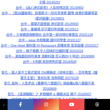
夕陽 20140201
台中 -《品心港式飲茶》人氣排隊店家 20130903
台中 – 《凱焱鐵板燒》 與奧斯卡一同共享視覺.聽覺.味覺的華麗盛宴
(愛評飯團) 20130831
台中 – 展華花園會館.港式飲茶 20120930
台中 – 養機場.好可愛的熊與雞 20120513
台中 – 九號碼頭海鮮熱炒.台中第一家99現炒專賣店 20101128
台中 – aqua 水相餐廳.國中同學會 20101127
台中 – One Hotel 異料理 IN Restaurant.高樓夜景 氣氛超優 20101017
台中 – 梅子餐廳.令人回味的白鯧料理 20101016
台中 – 滿珠園招待所美食.海鮮料理 百元熱炒(十甲店) 20100808
台中 – K布朗.來到黑熊的窩 20100509
彰化 – 超人氣手工葡式蛋塔 256層酥皮《貝林古堡》、百年教堂《羅
厝天主堂》 食尚玩家 浩角翔起 20170128
彰化 員林 – 人氣老店《番薯市八寶圓仔》燒麻糬&燒八寶圓仔湯 
20160609
彰化 -《溪湖糖廠》之 老樹糖屋 & 糖廠冰店 親子 20160507
彰化 -《端倪生活》黑糖珍珠鮮奶.網友狂推 全台保證好喝的珍珠奶茶 
↓
20160403