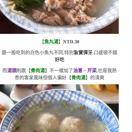
【
魚丸湯
】
NTD.30
跟一般吃到的白色小魚丸不同,特別
紮實彈牙
,口感很不錯
好吃
而
湯頭
則跟【
骨肉湯
】不一樣
加了
油蔥、芹菜
,也是我熟
悉的客家風味
但個人偏好【
骨肉湯
】的清爽