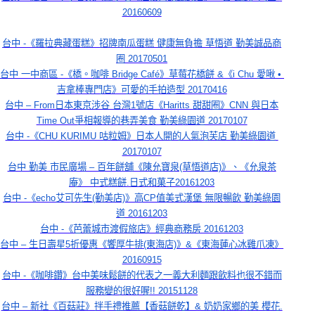
20160609
台中 -《羅拉典藏蛋糕》招牌南瓜蛋糕 健康無負擔 草悟道 勤美誠品商
圈 20170501
台中 一中商區 -《橋。咖啡 Bridge Café》草莓花橋餅 &《i Chu 愛啾 • 
吉拿棒專門店》可愛的手拍造型 20170416
台中 – From日本東京涉谷 台灣1號店《Haritts 甜甜圈》CNN 與日本
Time Out爭相報導的巷弄美食 勤美綠園道 20170107
台中 -《CHU KURIMU 咕粒姆》日本人開的人氣泡芙店 勤美綠園道 
20170107
台中 勤美 市民廣場 – 百年餅舖《陳允寶泉(草悟道店)》、《允泉茶
庵》 中式糕餅.日式和菓子20161203
台中 -《echo艾可先生(勤美店)》高CP值美式漢堡 無限暢飲 勤美綠園
道 20161203
台中 -《芭蕾城市渡假旅店》經典商務房 20161203
台中 – 生日壽星5折優惠《饗厚牛排(東海店)》&《東海蓮心冰雞爪凍》
20160915
台中 -《咖啡鑽》台中美味鬆餅的代表之一義大利麵跟飲料也很不錯而
服務變的很好喔!! 20151128
台中 – 新社《百菇莊》拌手禮推薦【香菇餅乾】& 奶奶家鄉的美 櫻花.