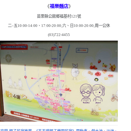
《
福樂麵店
》
苗栗縣公館鄉福基村
121
號
二
–
五
10:00-14:00
、
17:00-20:00
;六、日
10:00-20:00
;周一公休
(03)722-4455