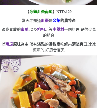
【
冰鎮紅棗南瓜
】
NTD.120
當天才知道
紅棗
是
公館
的農特產
跟我喜愛的
南瓜
,以及
枸杞
…等
中藥材
一同料理,是很少見
的組合
以
南瓜
原味
為主,帶有
淡雅
的
香甜度
吃起來
清淡爽口
,冰冰
涼涼的,好適合夏天