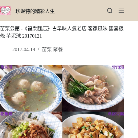
跳
珍妮特的精彩人生
至
主
要
苗栗公館 -《福樂麵店》古早味人氣老店 客家風味 國宴粄
內
條 芋泥球 20170121
容
2017-04-19
苗栗 聚餐