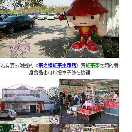
若有要去附近的《
棗之禮紅棗主題館
》買
紅棗茶
之類的
養
身食品
也可以把車子停在這裡