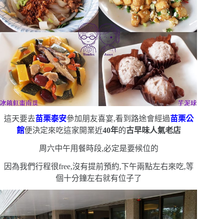
這天要去
苗栗泰安
參加朋友喜宴,看到路途會經過
苗栗公
館
便決定來吃這家開業近
40
年
的
古早味人氣老店
周六中午用餐時段,必定是要候位的
因為我們行程很
free
,沒有提前預約,下午兩點左右來吃,等
個十分鐘左右就有位子了