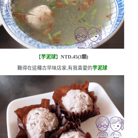
【
芋泥球
】
NTD.45(3
顆
)
難得在這種古早味店家,有我喜愛的
芋泥球