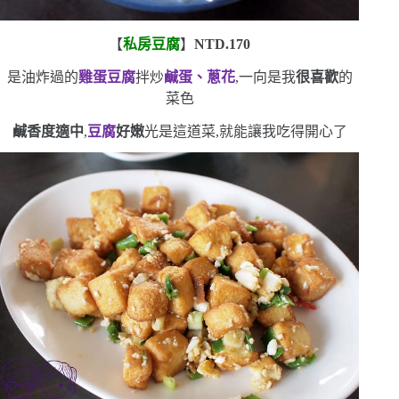
【
私房豆腐
】
NTD.170
是油炸過的
雞蛋豆腐
拌炒
鹹蛋、蔥花
,一向是我
很喜歡
的
菜色
鹹香度適中
,
豆腐
好嫩
光是這道菜,就能讓我吃得開心了