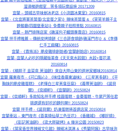
宜蘭 親子民宿推薦 -《丟丟噹親子樂園民宿》電動車、戲水池、沙池、
溜滑梯遊戲室…等多項玩樂設施 20171209
宜蘭 – 頭城古早味剉冰老店《小涼園冰果室》20160815
宜蘭 -《北宜將軍茶葉蛋(北宜蛋之家)》辣味茶葉蛋 & 《笑笑羊親子主
題餐廳(四圍堡車站)》免費親子拍照景點 20160815
宜蘭 – 熱門排隊店家《礁溪包子鰻頭專賣店》20160815
宜蘭 拌手禮推薦 – 傳統炭烤燒餅《三合蔬食燒餅(礁溪門市)》&《李傳
仁手工麻糬》20160815
宜蘭 -《貴族派》脆皮雞排創始者(宜蘭創始店) 20160814
宜蘭 -宜蘭人必吃的隱藏版美食《天天來水餃館》水餃+蛋花湯 
20160814
宜蘭 -《楊胖子 韭菜盒.蔥油餅》來自大陸山東的道地家鄉味20160814
宜蘭 羅東夜市 -《可口點心》《味佳香廣東滷味》《三星蔥多餅》《平
胸妹的脆皮雞蛋糕》《老懂白三星蔥臭豆腐》《義豐蔥油餅》《諾貝
爾》《奕順軒》《宜蘭餅》20150824
宜蘭 -《奕順軒》多款知名拌手禮 桂圓蛋糕、金棗蛋糕、牛尾巴等任君
挑選還有好吃的麵包喔!! 20150824
宜蘭 拌手禮 -《諾貝爾》奶凍蛋糕捲首選店家 20150824
宜蘭車站 – 東門夜市《善美燒仙草三色豆花》《香雞城》《嘟好燒》
《彭記蔥油餅》《梁大胖碳烤》& 幾米公園 20150823
宜蘭 -《葉家香世界辣椒文化館》辣椒冰淇淋 &《秀蘭阿姨》古早味泡