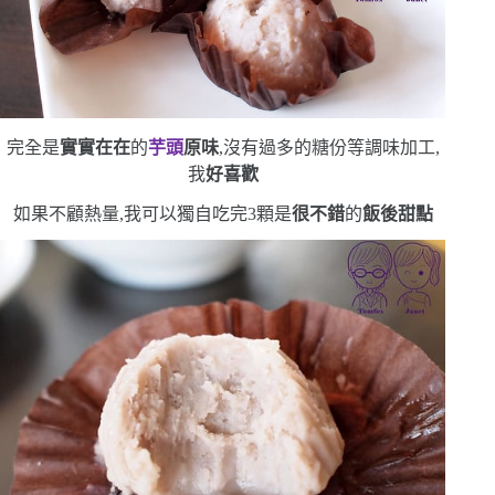
完全是
實實在在
的
芋頭
原味
,沒有過多的糖份等調味加工,
我
好喜歡
如果不顧熱量,我可以獨自吃完
3
顆
是
很不錯
的
飯後甜點