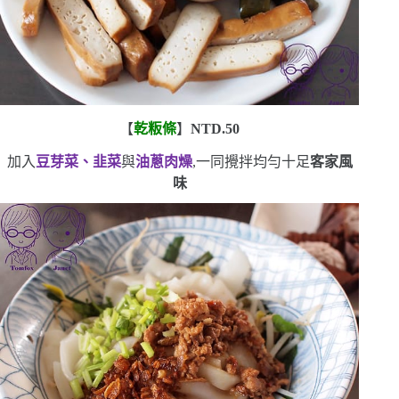
【
乾粄條
】
NTD.50
加入
豆芽菜、韭菜
與
油蔥肉燥
,一同攪拌均勻
十足
客家風
味