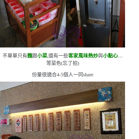
不單單只有
麵
跟
小菜
,還有一些
客家風味熱炒
與
小點心
…
等菜色
(
忘了拍
)
份量很適合
4-5
個人一同
share