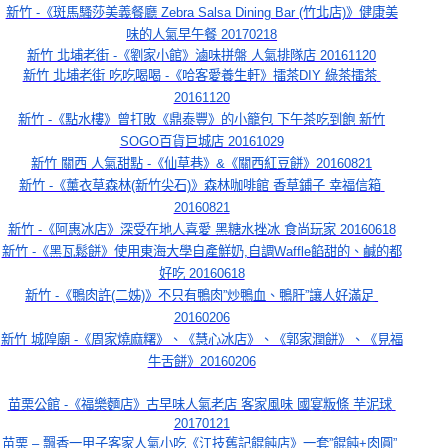
新竹 -《斑馬騷莎美義餐廳 Zebra Salsa Dining Bar (竹北店)》健康美
味的人氣早午餐 20170218
新竹 北埔老街 -《劉家小館》滷味拼盤 人氣排隊店 20161120
新竹 北埔老街 吃吃喝喝 -《哈客愛養生軒》擂茶DIY 綠茶擂茶 
20161120
新竹 -《點水樓》曾打敗《鼎泰豐》的小籠包 下午茶吃到飽 新竹
SOGO百貨巨城店 20161029
新竹 關西 人氣甜點 -《仙草巷》&《關西紅豆餅》20160821
新竹 -《薰衣草森林(新竹尖石)》森林咖啡館 香草鋪子 幸福信箱 
20160821
新竹 -《阿惠冰店》深受在地人喜愛 黑糖水挫冰 食尚玩家 20160618
新竹 -《黑瓦鬆餅》使用東海大學自產鮮奶,自調Waffle餡甜的、鹹的都
好吃 20160618
新竹 -《鴨肉許(二姊)》不只有鴨肉”炒鴨血、鴨肝”讓人好滿足 
20160206
新竹 城隍廟 -《周家燒麻糬》、《慧心冰店》、《郭家潤餅》、《見福
牛舌餅》20160206
苗栗公館 -《福樂麵店》古早味人氣老店 客家風味 國宴粄條 芋泥球 
20170121
苗栗 – 飄香一甲子客家人氣小吃《江技舊記餛飩店》一套”餛飩+肉圓” 