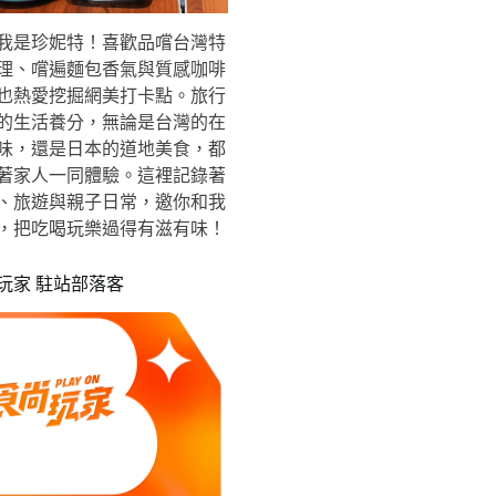
我是珍妮特！喜歡品嚐台灣特
理、嚐遍麵包香氣與質感咖啡
也熱愛挖掘網美打卡點。旅行
的生活養分，無論是台灣的在
味，還是日本的道地美食，都
著家人一同體驗。這裡記錄著
、旅遊與親子日常，邀你和我
，把吃喝玩樂過得有滋有味！
玩家 駐站部落客