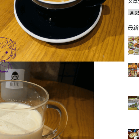
文章
文
章
分
最新
類