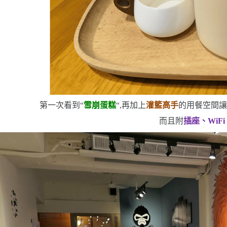
第一次看到
“
雪崩蛋糕
“
,再加上
灌籃高手
的用餐空間
而且附
插座、
WiFi