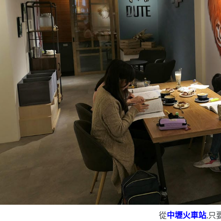
從
中壢火車站
,只