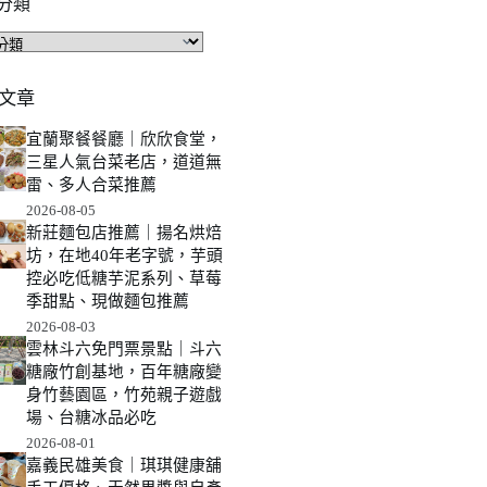
分類
文章
宜蘭聚餐餐廳｜欣欣食堂，
三星人氣台菜老店，道道無
雷、多人合菜推薦
2026-08-05
新莊麵包店推薦｜揚名烘焙
坊，在地40年老字號，芋頭
控必吃低糖芋泥系列、草莓
季甜點、現做麵包推薦
2026-08-03
雲林斗六免門票景點｜斗六
糖廠竹創基地，百年糖廠變
身竹藝園區，竹苑親子遊戲
場、台糖冰品必吃
2026-08-01
嘉義民雄美食｜琪琪健康舖