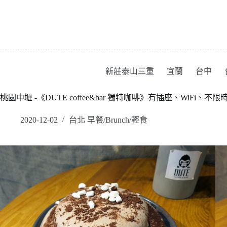
跳
至
主
要
內
容
新莊泰山三重
宜蘭
台中
桃園中壢 -《DUTE coffee&bar 獨特咖啡》有插座、WiFi、不
2020-12-02
台北 早餐/Brunch/輕食