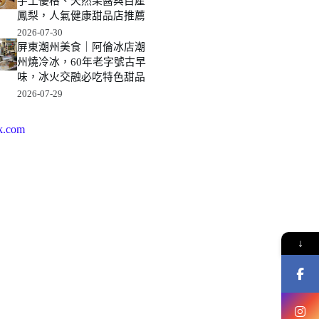
手工優格、天然果醬與自產
鳳梨，人氣健康甜品店推薦
2026-07-30
屏東潮州美食｜阿倫冰店潮
州燒冷冰，60年老字號古早
味，冰火交融必吃特色甜品
2026-07-29
k.com
↓