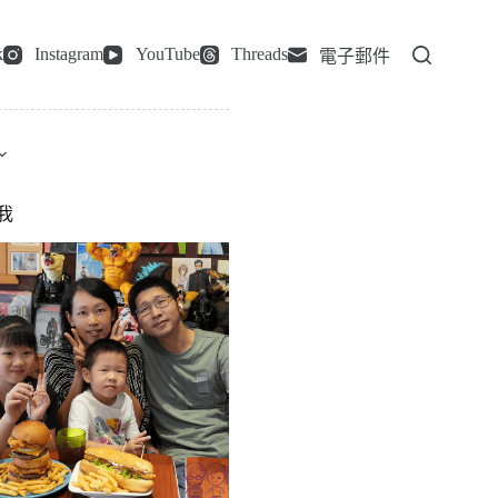
k
Instagram
YouTube
Threads
電子郵件
我