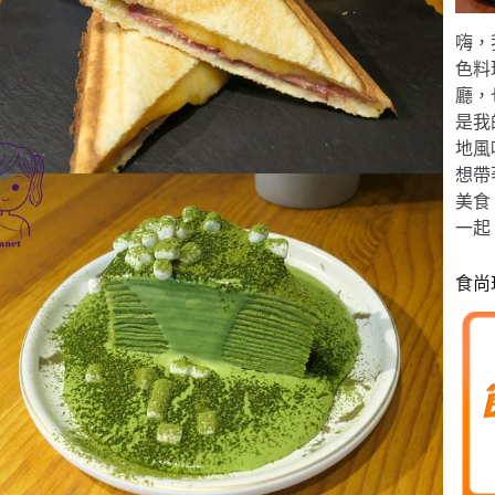
嗨，
色料
廳，
是我
地風
想帶
美食
一起
食尚