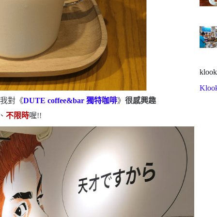
klook
Kloo
讓我對《
DUTE coffee&bar
獨特咖啡
》
很感興趣
、
不限時
喔!!